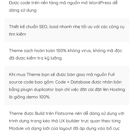
Được code trên nền tảng mã nguồn mở WordPress dễ
tìm kiếm chúng trên Internet hoặc nhờ chuyên gia.
dàng sử dụng
Dễ dàng tùy chỉnh trên WordPress
Thiết kế chuẩn SEO, load nhanh nhẹ tối ưu với các công cụ
– Sở hữu một cộng đồng lớn, sẵn sàng hỗ trợ
tìm kiếm
WordPress là nơi lưu trữ cho một diễn đàn cộng đồng
khổng lồ được kiểm duyệt bởi các nhân viên và những
Theme sạch hoàn toàn 100% không virus, không mã độc
người cuồng tín WordPress.
đã được kiểm tra kỹ lưỡng.
Nếu bạn gặp khó khăn, bạn có thể lên mạng và tìm
kiếm những cộng đồng WordPress, họ sẽ giúp bạn trả
Khi mua Theme bạn sẽ được bàn giao mã nguồn Full
lời, giải đáp vấn đề của bạn.
source code bao gồm: Code + Database được nhân bản
bằng plugin duplicator bạn chỉ việc đăt cài đặt lên Hosting
Cộng đồng sử dụng WordPress sẵn sàng hỗ trợ bạn
là giống demo 100%.
– Đa dạng plugin và themes
Theme được Build trên Flatsome nên dễ dàng sử dụng với
Plugin mở rộng là thành phần cài đặt thêm vào
trình dựng trang kéo thả UX builder trực quan theo từng
WordPress để tăng thêm các tính năng cần thiết. Có
Module và dạng lưới của layout đã áp dụng vào bố cục
nhiều plugin trả phí hoặc miễn phí.