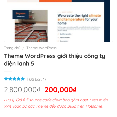
Trang chủ
/
Theme WordPress
Theme WordPress giới thiệu công ty
điện lanh 5
Đã bán:
17
Giá
Giá
2,800,000
₫
200,000
₫
gốc
hiện
Lưu ý: Giá full source code chưa bao gồm host + tên miền.
là:
tại
99% Toàn bộ các Theme đều được Build trên Flatsome.
2,800,000₫.
là: