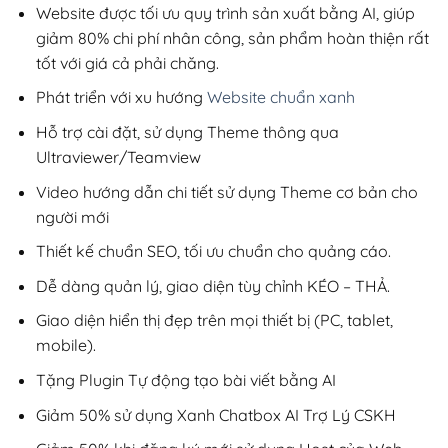
200,000₫.
Website được tối ưu quy trình sản xuất bằng AI, giúp
giảm 80% chi phí nhân công, sản phẩm hoàn thiện rất
tốt với giá cả phải chăng.
Phát triển với xu hướng
Website chuẩn xanh
Hỗ trợ cài đặt, sử dụng Theme thông qua
Ultraviewer/Teamview
Video hướng dẫn chi tiết sử dụng Theme cơ bản cho
người mới
Thiết kế chuẩn SEO, tối ưu chuẩn cho quảng cáo.
Dễ dàng quản lý, giao diện tùy chỉnh KÉO – THẢ.
Giao diện hiển thị đẹp trên mọi thiết bị (PC, tablet,
mobile).
Tặng Plugin Tự động tạo bài viết bằng AI
Giảm 50% sử dụng Xanh Chatbox AI Trợ Lý CSKH