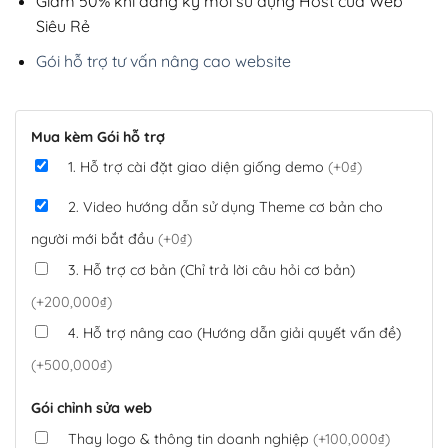
Giảm 50% khi đăng ký mới sử dụng Host của Web
Siêu Rẻ
Gói hỗ trợ tư vấn nâng cao website
Mua kèm Gói hỗ trợ
1. Hỗ trợ cài đặt giao diện giống demo
(+0₫)
2. Video hướng dẫn sử dụng Theme cơ bản cho
người mới bắt đầu
(+0₫)
3. Hỗ trợ cơ bản (Chỉ trả lời câu hỏi cơ bản)
(+200,000₫)
4. Hỗ trợ nâng cao (Hướng dẫn giải quyết vấn đề)
(+500,000₫)
Gói chỉnh sửa web
Thay logo & thông tin doanh nghiệp
(+100,000₫)