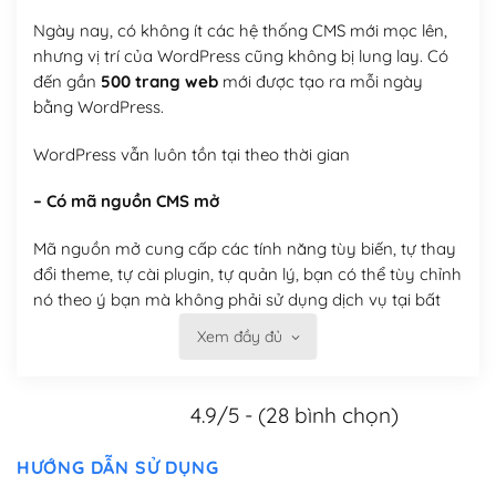
Ngày nay, có không ít các hệ thống CMS mới mọc lên,
nhưng vị trí của WordPress cũng không bị lung lay. Có
đến gần
500 trang web
mới được tạo ra mỗi ngày
bằng WordPress.
WordPress vẫn luôn tồn tại theo thời gian
– Có mã nguồn CMS mở
Mã nguồn mở cung cấp các tính năng tùy biến, tự thay
đổi theme, tự cài plugin, tự quản lý, bạn có thể tùy chỉnh
nó theo ý bạn mà không phải sử dụng dịch vụ tại bất
kỳ đơn vị nào.
Xem đầy đủ
Việc của bạn là đăng ký một tên miền và hosting để
chạy WordPress.
4.9/5 - (28 bình chọn)
Có thể tùy biến trên website WordPress
HƯỚNG DẪN SỬ DỤNG
– Thân thiện với công cụ tìm kiếm