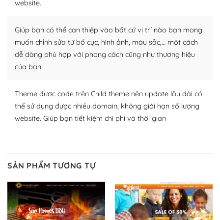
website.
Nhờ lượng người dùng đông đảo, thư viện themes và
Giúp bạn có thể can thiệp vào bất cứ vị trí nào bạn mong
plugin của WordPress rất phong phú. Bạn có thể thỏa
thích chọn lựa plugin và themes phù hợp cho mục đích
muốn chỉnh sửa từ bố cục, hình ảnh, màu sắc,… một cách
lập website của mình.
dễ dàng phù hợp với phong cách cũng như thương hiệu
của bạn.
WordPress đa dạng plugin và themes
Theme được code trên Child theme nên update lâu dài có
– Dễ sử dụng
thể sử dụng được nhiều domain, không giới hạn số lượng
Với mọi Hosting bất kỳ thì WordPress đều có thể dễ
website. Giúp bạn tiết kiệm chi phí và thời gian
dàng thiết lập vì thực tế nó đã cung cấp khoảng 60%
toàn bộ web.
Và bạn có toàn quyền tự do khi quyết định nơi lưu trữ
SẢN PHẨM TƯƠNG TỰ
trang web WordPress của bạn.
Dễ dàng lựa chọn Hosting cho website WordPress
– Bảo mật cực tốt