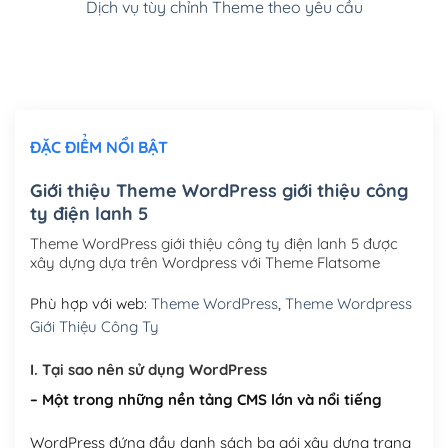
Dịch vụ tùy chỉnh Theme theo yêu cầu
Cài đặt SMTP Mail cho site Wordpress
(+100,000₫)
Thiết kế logo đơn giản để đăng web
(+300,000₫)
Chỉnh sửa site theo yêu cầu tuỳ chọn
(+2,000,000₫)
ĐẶC ĐIỂM NỔI BẬT
Mua thêm Host + Tên miền
Tên miền quốc tế .com .net .org (1 năm)
(+300,000₫)
Giới thiệu Theme WordPress giới thiệu công
ty điện lanh 5
Tên miền Việt Nam .vn (1 năm)
(+550,000₫)
Theme WordPress giới thiệu công ty điện lanh 5 được
Hosting 2GB SSD (1 năm)
(+450,000₫)
xây dựng dựa trên Wordpress với Theme Flatsome
Hosting 3GB SSD (1 năm)
(+550,000₫)
Phù hợp với web:
Theme WordPress
,
Theme Wordpress
Giới Thiệu Công Ty
Hosting 5GB SSD (1 năm)
(+650,000₫)
I. Tại sao nên sử dụng WordPress
Hosting 8GB SSD (1 năm)
(+950,000₫)
– Một trong những nền tảng CMS lớn và nổi tiếng
WordPress đứng đầu danh sách ba gói xây dựng trang