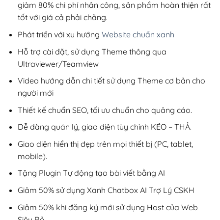
giảm 80% chi phí nhân công, sản phẩm hoàn thiện rất
tốt với giá cả phải chăng.
Phát triển với xu hướng
Website chuẩn xanh
Hỗ trợ cài đặt, sử dụng Theme thông qua
Ultraviewer/Teamview
Video hướng dẫn chi tiết sử dụng Theme cơ bản cho
người mới
Thiết kế chuẩn SEO, tối ưu chuẩn cho quảng cáo.
Dễ dàng quản lý, giao diện tùy chỉnh KÉO – THẢ.
Giao diện hiển thị đẹp trên mọi thiết bị (PC, tablet,
mobile).
Tặng Plugin Tự động tạo bài viết bằng AI
Giảm 50% sử dụng Xanh Chatbox AI Trợ Lý CSKH
Giảm 50% khi đăng ký mới sử dụng Host của Web
Siêu Rẻ