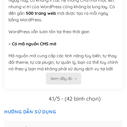
Ngày nay, có không ít các hệ thống CMS mới mọc lên,
nhưng vị trí của WordPress cũng không bị lung lay. Có
đến gần
500 trang web
mới được tạo ra mỗi ngày
bằng WordPress.
WordPress vẫn luôn tồn tại theo thời gian
– Có mã nguồn CMS mở
Mã nguồn mở cung cấp các tính năng tùy biến, tự thay
đổi theme, tự cài plugin, tự quản lý, bạn có thể tùy chỉnh
nó theo ý bạn mà không phải sử dụng dịch vụ tại bất
kỳ đơn vị nào.
Xem đầy đủ
Việc của bạn là đăng ký một tên miền và hosting để
chạy WordPress.
4.1/5 - (42 bình chọn)
Có thể tùy biến trên website WordPress
HƯỚNG DẪN SỬ DỤNG
– Thân thiện với công cụ tìm kiếm