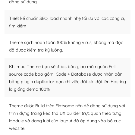
dàng sử dụng
Dễ dàng tùy chỉnh trên WordPress
Thiết kế chuẩn SEO, load nhanh nhẹ tối ưu với các công cụ
– Sở hữu một cộng đồng lớn, sẵn sàng hỗ trợ
tìm kiếm
WordPress là nơi lưu trữ cho một diễn đàn cộng đồng
khổng lồ được kiểm duyệt bởi các nhân viên và những
Theme sạch hoàn toàn 100% không virus, không mã độc
người cuồng tín WordPress.
đã được kiểm tra kỹ lưỡng.
Nếu bạn gặp khó khăn, bạn có thể lên mạng và tìm
kiếm những cộng đồng WordPress, họ sẽ giúp bạn trả
Khi mua Theme bạn sẽ được bàn giao mã nguồn Full
lời, giải đáp vấn đề của bạn.
source code bao gồm: Code + Database được nhân bản
bằng plugin duplicator bạn chỉ việc đăt cài đặt lên Hosting
Cộng đồng sử dụng WordPress sẵn sàng hỗ trợ bạn
là giống demo 100%.
– Đa dạng plugin và themes
Theme được Build trên Flatsome nên dễ dàng sử dụng với
Plugin mở rộng là thành phần cài đặt thêm vào
trình dựng trang kéo thả UX builder trực quan theo từng
WordPress để tăng thêm các tính năng cần thiết. Có
Module và dạng lưới của layout đã áp dụng vào bố cục
nhiều plugin trả phí hoặc miễn phí.
website.