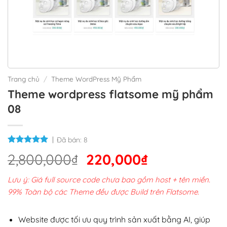
Trang chủ
/
Theme WordPress Mỹ Phẩm
Theme wordpress flatsome mỹ phẩm
08
Đã bán:
8
Giá
Giá
2,800,000
₫
220,000
₫
gốc
hiện
Lưu ý: Giá full source code chưa bao gồm host + tên miền.
là:
tại
99% Toàn bộ các Theme đều được Build trên Flatsome.
2,800,000₫.
là:
220,000₫.
Website được tối ưu quy trình sản xuất bằng AI, giúp