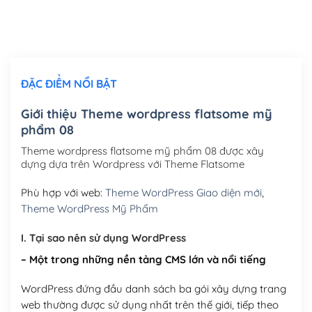
Thiết kế logo đơn giản để đăng web
(+300,000₫)
Chỉnh sửa site theo yêu cầu tuỳ chọn
(+2,000,000₫)
ĐẶC ĐIỂM NỔI BẬT
Mua thêm Host + Tên miền
Tên miền quốc tế .com .net .org (1 năm)
(+300,000₫)
Giới thiệu Theme wordpress flatsome mỹ
phẩm 08
Tên miền Việt Nam .vn (1 năm)
(+550,000₫)
Theme wordpress flatsome mỹ phẩm 08 được xây
Hosting 2GB SSD (1 năm)
(+450,000₫)
dựng dựa trên Wordpress với Theme Flatsome
Hosting 3GB SSD (1 năm)
(+550,000₫)
Phù hợp với web:
Theme WordPress Giao diện mới
,
Theme WordPress Mỹ Phẩm
Hosting 5GB SSD (1 năm)
(+650,000₫)
I. Tại sao nên sử dụng WordPress
Hosting 8GB SSD (1 năm)
(+950,000₫)
– Một trong những nền tảng CMS lớn và nổi tiếng
WordPress đứng đầu danh sách ba gói xây dựng trang
web thường được sử dụng nhất trên thế giới, tiếp theo