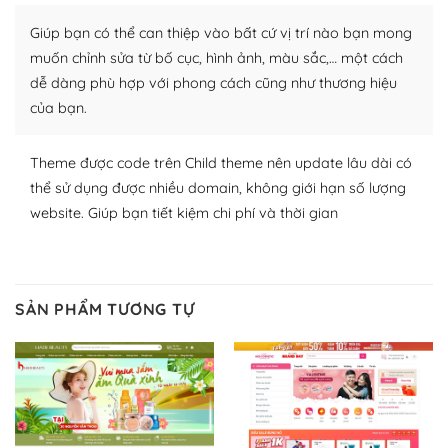
Nhờ lượng người dùng đông đảo, thư viện themes và
Giúp bạn có thể can thiệp vào bất cứ vị trí nào bạn mong
plugin của WordPress rất phong phú. Bạn có thể thỏa
thích chọn lựa plugin và themes phù hợp cho mục đích
muốn chỉnh sửa từ bố cục, hình ảnh, màu sắc,… một cách
lập website của mình.
dễ dàng phù hợp với phong cách cũng như thương hiệu
của bạn.
WordPress đa dạng plugin và themes
Theme được code trên Child theme nên update lâu dài có
– Dễ sử dụng
thể sử dụng được nhiều domain, không giới hạn số lượng
Với mọi Hosting bất kỳ thì WordPress đều có thể dễ
website. Giúp bạn tiết kiệm chi phí và thời gian
dàng thiết lập vì thực tế nó đã cung cấp khoảng 60%
toàn bộ web.
Và bạn có toàn quyền tự do khi quyết định nơi lưu trữ
SẢN PHẨM TƯƠNG TỰ
trang web WordPress của bạn.
Dễ dàng lựa chọn Hosting cho website WordPress
– Bảo mật cực tốt
Vì WordPress hiện là nền tảng xây dựng trang web và