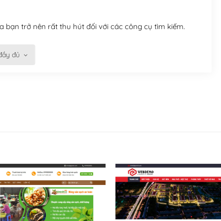
 bạn trở nên rất thu hút đối với các công cụ tìm kiếm.
đầy đủ
n trở nên dễ dàng và nhanh chóng. Với kho Theme
ở nên hấp dẫn và đơn giản hơn.
kế tốt, bạn có thể tự sửa đổi. Nếu không bạn có thể tìm
ổng lồ được kiểm duyệt bởi các nhân viên và những người