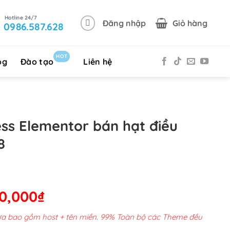
Đăng nhập
Giỏ hàng
0986.587.628
HOT
og
Đào tạo
Liên hệ
s Elementor bán hạt điều
8
Giá
00,000
₫
hiện
chưa bao gồm host + tên miền. 99% Toàn bộ các Theme đều
tại