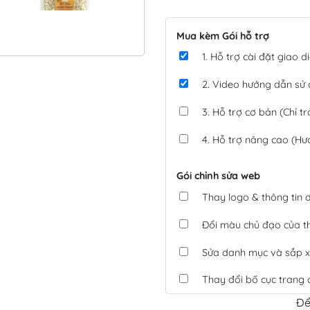
Mua kèm Gói hỗ trợ
1. Hỗ trợ cài đặt giao
2. Video hướng dẫn sử
3. Hỗ trợ cơ bản (Chỉ tr
4. Hỗ trợ nâng cao (Hư
Gói chỉnh sửa web
Thay logo & thông tin
Đổi màu chủ đạo của 
Sửa danh mục và sắp x
Thay đổi bố cục trang 
Để
Tích hợp thanh toán 