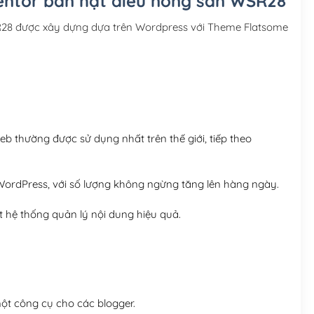
entor bán hạt điều nông sản WSR28
Hosting 3GB SSD (1 nă
28 được xây dựng dựa trên Wordpress với Theme Flatsome
Hosting 5GB SSD (1 nă
Hosting 8GB SSD (1 nă
 thường được sử dụng nhất trên thế giới, tiếp theo
ordPress, với số lượng không ngừng tăng lên hàng ngày.
 hệ thống quản lý nội dung hiệu quả.
t công cụ cho các blogger.