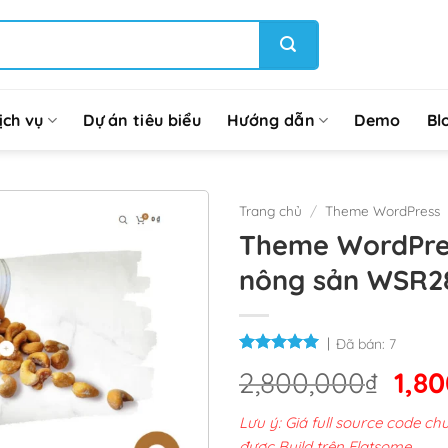
ịch vụ
Dự án tiêu biểu
Hướng dẫn
Demo
Bl
Trang chủ
/
Theme WordPress
Theme WordPres
nông sản WSR2
Đã bán:
7
Giá
2,800,000
₫
1,8
gốc
Lưu ý: Giá full source code 
là:
được Build trên Flatsome.