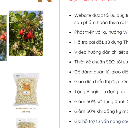
2,8
Website được tối ưu quy t
sản phẩm hoàn thiện rất t
Phát triển với xu hướng
We
Hỗ trợ cài đặt, sử dụng
Video hướng dẫn chi tiết
Thiết kế chuẩn SEO, tối 
Dễ dàng quản lý, giao di
Giao diện hiển thị đẹp trên
Tặng Plugin Tự động tạo b
Giảm 50% sử dụng Xanh C
Giảm 50% khi đăng ký mớ
Gói hỗ trợ tư vấn nâng ca