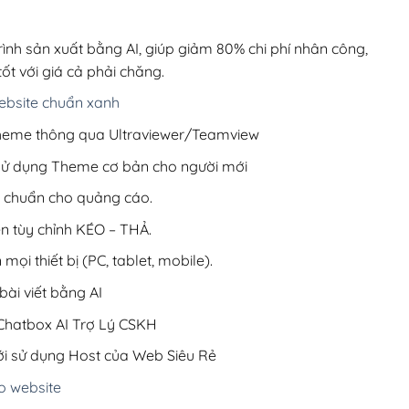
00,000₫.
là:
1,800,000₫.
rình sản xuất bằng AI, giúp giảm 80% chi phí nhân công,
ốt với giá cả phải chăng.
bsite chuẩn xanh
 Theme thông qua Ultraviewer/Teamview
 sử dụng Theme cơ bản cho người mới
ưu chuẩn cho quảng cáo.
ện tùy chỉnh KÉO – THẢ.
 mọi thiết bị (PC, tablet, mobile).
ài viết bằng AI
hatbox AI Trợ Lý CSKH
i sử dụng Host của Web Siêu Rẻ
o website