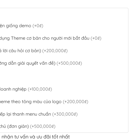
 diện giống demo
(+0₫)
 dụng Theme cơ bản cho người mới bắt đầu
(+0₫)
ả lời câu hỏi cơ bản)
(+200,000₫)
ớng dẫn giải quyết vấn đề)
(+500,000₫)
 doanh nghiệp
(+100,000₫)
theme theo tông màu của logo
(+200,000₫)
ếp lại thanh menu chuẩn
(+300,000₫)
chủ (đơn giản)
(+500,000₫)
 nhận tư vấn và ưu đãi tốt nhất
QR Code ngân hàng
(+100,000₫)