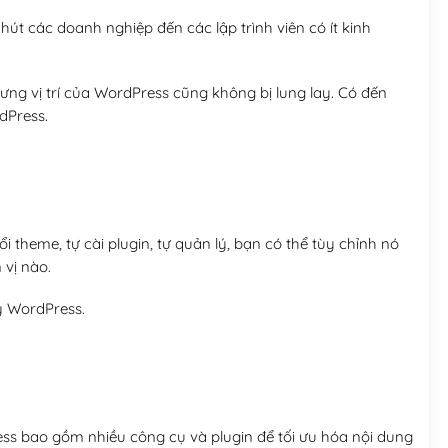
út các doanh nghiệp đến các lập trình viên có ít kinh
ng vị trí của WordPress cũng không bị lung lay. Có đến
dPress.
 theme, tự cài plugin, tự quản lý, bạn có thể tùy chỉnh nó
 vị nào.
y WordPress.
ess bao gồm nhiều công cụ và plugin để tối ưu hóa nội dung