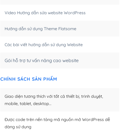
m)
(+550,000₫)
Video Hướng dẫn sửa website WordPress
m)
(+650,000₫)
Hướng dẫn sử dụng Theme Flatsome
m)
(+950,000₫)
Các bài viết hướng dẫn sử dụng Website
Gói hỗ trợ tư vấn nâng cao website
CHÍNH SÁCH SẢN PHẨM
Giao diện tương thích với tất cả thiết bị, trình duyệt,
mobile, tablet, desktop…
Được code trên nền tảng mã nguồn mở WordPress dễ
dàng sử dụng