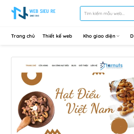
Bỏ
Tìm
qua
kiếm:
nội
dung
Trang chủ
Thiết kế web
Kho giao diện
D