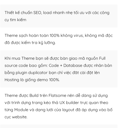
Thiết kế chuẩn SEO, load nhanh nhẹ tối ưu với các công
cụ tìm kiếm
Theme sạch hoàn toàn 100% không virus, không mã độc
đã được kiểm tra kỹ lưỡng.
Khi mua Theme bạn sẽ được bàn giao mã nguồn Full
source code bao gồm: Code + Database được nhân bản
bằng plugin duplicator bạn chỉ việc đăt cài đặt lên
Hosting là giống demo 100%.
Theme được Build trên Flatsome nên dễ dàng sử dụng
với trình dựng trang kéo thả UX builder trực quan theo
từng Module và dạng lưới của layout đã áp dụng vào bố
cục website.