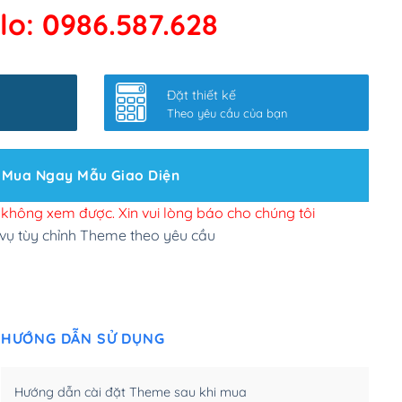
lo: 0986.587.628
 kết google, cập nhật sitemap
(+50,000₫)
nhanh
(+0₫)
Đặt thiết kế
ở slider chính
(+200,000₫)
Theo yêu cầu của bạn
 bộ site theo yêu cầu
(+150,000₫)
Mua Ngay Mẫu Giao Diện
 site Wordpress
(+100,000₫)
n để đăng web
(+300,000₫)
i không xem được. Xin vui lòng báo cho chúng tôi
 vụ tùy chỉnh Theme theo yêu cầu
u cầu tuỳ chọn
(+2,000,000₫)
.net .org (1 năm)
(+300,000₫)
HƯỚNG DẪN SỬ DỤNG
(1 năm)
(+550,000₫)
m)
(+450,000₫)
Hướng dẫn cài đặt Theme sau khi mua