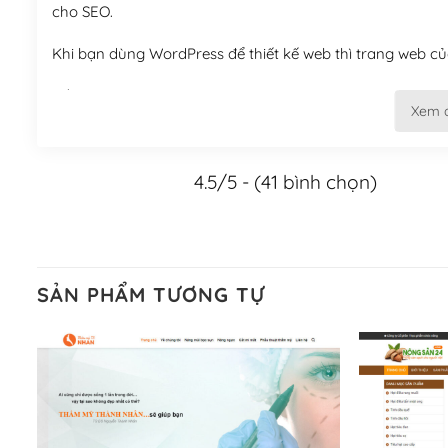
cho SEO.
Khi bạn dùng WordPress để thiết kế web thì trang web của
Tối ưu hóa công cụ tìm kiếm
Xem 
– Dễ dàng tùy chỉnh, sửa chữa
4.5/5 - (41 bình chọn)
Khi bạn sử dụng WordPress, thì vấn đề giao diện của bạ
WordPress đa dạng sẽ giúp việc thực hiện các thiết kế tr
Nếu bạn có các kỹ thuật cơ bản với một theme được thiết 
kiếm chúng trên Internet hoặc nhờ chuyên gia.
SẢN PHẨM TƯƠNG TỰ
Dễ dàng tùy chỉnh trên WordPress
– Sở hữu một cộng đồng lớn, sẵn sàng hỗ trợ
WordPress là nơi lưu trữ cho một diễn đàn cộng đồng kh
cuồng tín WordPress.