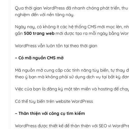
Qua thời gian WordPress đã nhanh chóng phát triển, thu h
nghiệm đến với nền tảng này.
Ngày nay, có không ít các hệ thống CMS mới mọc lên, như
gần
500 trang web
mới được tạo ra mỗi ngày bằng Wor
WordPress vẫn luôn tồn tại theo thời gian
– Có mã nguồn CMS mở
Mã nguồn mở cung cấp các tính năng tùy biến, tự thay đổi
theo ý bạn mà không phải sử dụng dịch vụ tại bất kỳ đơn
Việc của bạn là đăng ký một tên miền và hosting để chạ
Có thể tùy biến trên website WordPress
– Thân thiện với công cụ tìm kiếm
WordPress được thiết kế để thân thiện với SEO vì WordPr