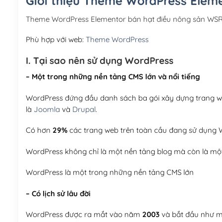
Giới thiệu Theme WordPress Elem
Theme WordPress Elementor bán hạt điều nông sản WSR
Phù hợp với web:
Theme WordPress
I. Tại sao nên sử dụng WordPress
– Một trong những nền tảng CMS lớn và nổi tiếng
WordPress đứng đầu danh sách ba gói xây dựng trang web
là
Joomla
và
Drupal
.
Có hơn
29%
các trang web trên toàn cầu đang sử dụng W
WordPress không chỉ là một nền tảng blog mà còn là một
WordPress là một trong những nền tảng CMS lớn
– Có lịch sử lâu đời
WordPress được ra mắt vào năm
2003
và bắt đầu như mộ