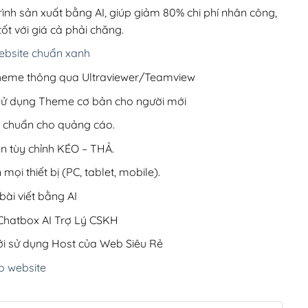
1,500,000₫.
rình sản xuất bằng AI, giúp giảm 80% chi phí nhân công,
ốt với giá cả phải chăng.
bsite chuẩn xanh
 Theme thông qua Ultraviewer/Teamview
 sử dụng Theme cơ bản cho người mới
ưu chuẩn cho quảng cáo.
ện tùy chỉnh KÉO – THẢ.
 mọi thiết bị (PC, tablet, mobile).
ài viết bằng AI
hatbox AI Trợ Lý CSKH
i sử dụng Host của Web Siêu Rẻ
o website