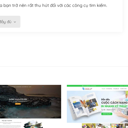
 bạn trở nên rất thu hút đối với các công cụ tìm kiếm.
đầy đủ
n trở nên dễ dàng và nhanh chóng. Với kho Theme
ở nên hấp dẫn và đơn giản hơn.
kế tốt, bạn có thể tự sửa đổi. Nếu không bạn có thể tìm
ổng lồ được kiểm duyệt bởi các nhân viên và những người
hững cộng đồng WordPress, họ sẽ giúp bạn trả lời, giải