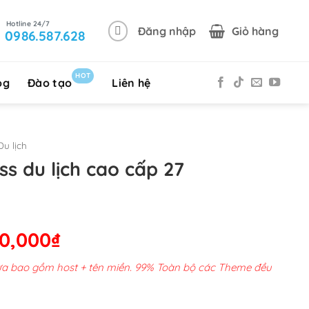
Đăng nhập
Giỏ hàng
0986.587.628
HOT
og
Đào tạo
Liên hệ
u lịch
s du lịch cao cấp 27
Giá
00,000
₫
hiện
chưa bao gồm host + tên miền. 99% Toàn bộ các Theme đều
tại
00,000₫.
là: