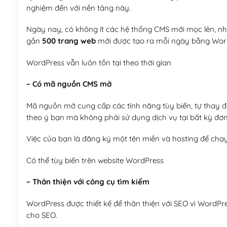
nghiệm đến với nền tảng này.
Ngày nay, có không ít các hệ thống CMS mới mọc lên, như
gần
500 trang web
mới được tạo ra mỗi ngày bằng Wor
WordPress vẫn luôn tồn tại theo thời gian
– Có mã nguồn CMS mở
Mã nguồn mở cung cấp các tính năng tùy biến, tự thay đổi
theo ý bạn mà không phải sử dụng dịch vụ tại bất kỳ đơn
Việc của bạn là đăng ký một tên miền và hosting để chạ
Có thể tùy biến trên website WordPress
– Thân thiện với công cụ tìm kiếm
WordPress được thiết kế để thân thiện với SEO vì WordPr
cho SEO.