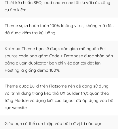
Thiết kế chuẩn SEO, load nhanh nhẹ tối ưu với các công
cụ tìm kiếm
Theme sạch hoàn toàn 100% không virus, không mã độc
đã được kiểm tra kỹ lưỡng.
Khi mua Theme bạn sẽ được bàn giao mã nguồn Full
source code bao gồm: Code + Database được nhân bản
bằng plugin duplicator bạn chỉ việc đăt cài đặt lên
Hosting là giống demo 100%.
Theme được Build trên Flatsome nên dễ dàng sử dụng
với trình dựng trang kéo thả UX builder trực quan theo
từng Module và dạng lưới của layout đã áp dụng vào bố
cục website.
Giúp bạn có thể can thiệp vào bất cứ vị trí nào bạn