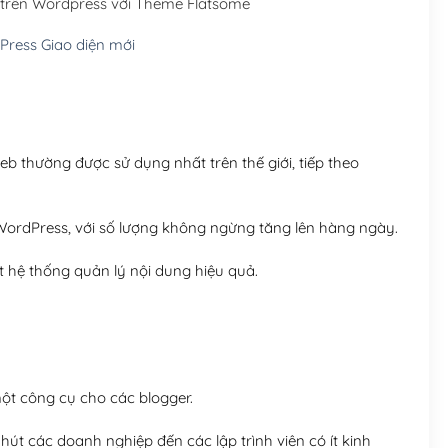
 trên Wordpress với Theme Flatsome
Hosting 5GB SSD (1 nă
ress Giao diện mới
Hosting 8GB SSD (1 nă
 thường được sử dụng nhất trên thế giới, tiếp theo
ordPress, với số lượng không ngừng tăng lên hàng ngày.
 hệ thống quản lý nội dung hiệu quả.
t công cụ cho các blogger.
út các doanh nghiệp đến các lập trình viên có ít kinh