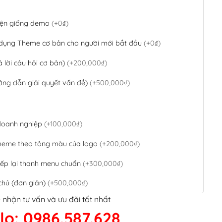
 diện giống demo
(+0₫)
 dụng Theme cơ bản cho người mới bắt đầu
(+0₫)
ả lời câu hỏi cơ bản)
(+200,000₫)
ớng dẫn giải quyết vấn đề)
(+500,000₫)
 doanh nghiệp
(+100,000₫)
theme theo tông màu của logo
(+200,000₫)
ếp lại thanh menu chuẩn
(+300,000₫)
chủ (đơn giản)
(+500,000₫)
 nhận tư vấn và ưu đãi tốt nhất
QR Code ngân hàng
(+100,000₫)
lo: 0986.587.628