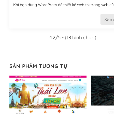
Khi bạn dùng WordPress để thiết kế web thì trang web của
Tối ưu hóa công cụ tìm kiếm
Xem 
– Dễ dàng tùy chỉnh, sửa chữa
4.2/5 - (18 bình chọn)
Khi bạn sử dụng WordPress, thì vấn đề giao diện của bạ
WordPress đa dạng sẽ giúp việc thực hiện các thiết kế tr
Nếu bạn có các kỹ thuật cơ bản với một theme được thiết 
kiếm chúng trên Internet hoặc nhờ chuyên gia.
SẢN PHẨM TƯƠNG TỰ
Dễ dàng tùy chỉnh trên WordPress
– Sở hữu một cộng đồng lớn, sẵn sàng hỗ trợ
WordPress là nơi lưu trữ cho một diễn đàn cộng đồng kh
cuồng tín WordPress.
Nếu bạn gặp khó khăn, bạn có thể lên mạng và tìm kiếm n