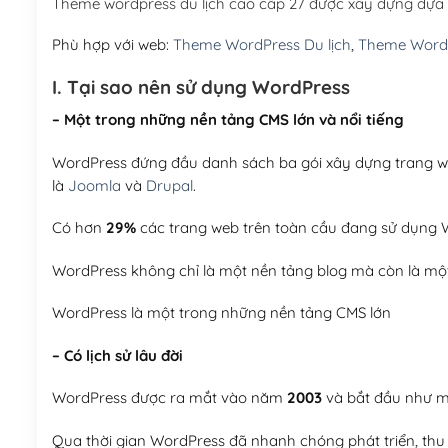
Theme wordpress du lịch cao cấp 27 được xây dựng dựa
Phù hợp với web:
Theme WordPress Du lịch
,
Theme WordP
I. Tại sao nên sử dụng WordPress
– Một trong những nền tảng CMS lớn và nổi tiếng
WordPress đứng đầu danh sách ba gói xây dựng trang web
là
Joomla
và
Drupal
.
Có hơn
29%
các trang web trên toàn cầu đang sử dụng W
WordPress không chỉ là một nền tảng blog mà còn là một
WordPress là một trong những nền tảng CMS lớn
– Có lịch sử lâu đời
WordPress được ra mắt vào năm
2003
và bắt đầu như mộ
Qua thời gian WordPress đã nhanh chóng phát triển, thu h