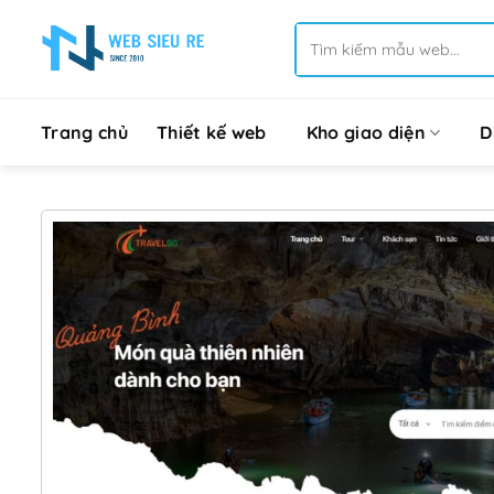
Bỏ
Tìm
qua
kiếm:
nội
dung
Trang chủ
Thiết kế web
Kho giao diện
D