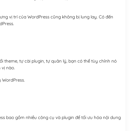
ng vị trí của WordPress cũng không bị lung lay. Có đến
dPress.
 theme, tự cài plugin, tự quản lý, bạn có thể tùy chỉnh nó
 vị nào.
y WordPress.
ess bao gồm nhiều công cụ và plugin để tối ưu hóa nội dung