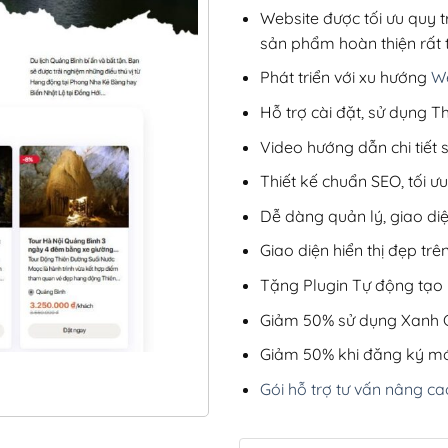
Website được tối ưu quy t
sản phẩm hoàn thiện rất t
Phát triển với xu hướng
We
Hỗ trợ cài đặt, sử dụng
Video hướng dẫn chi tiết
Thiết kế chuẩn SEO, tối 
Dễ dàng quản lý, giao di
Giao diện hiển thị đẹp trên
Tặng Plugin Tự động tạo b
Giảm 50% sử dụng Xanh C
Giảm 50% khi đăng ký mớ
Gói hỗ trợ tư vấn nâng ca