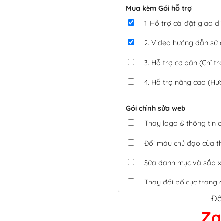
Mua kèm Gói hỗ trợ
1. Hỗ trợ cài đặt giao
2. Video hướng dẫn sử
3. Hỗ trợ cơ bản (Chỉ tr
4. Hỗ trợ nâng cao (Hư
Gói chỉnh sửa web
Thay logo & thông tin
Đổi màu chủ đạo của 
Sửa danh mục và sắp x
Thay đổi bố cục trang 
Để
Tích hợp thanh toán 
Za