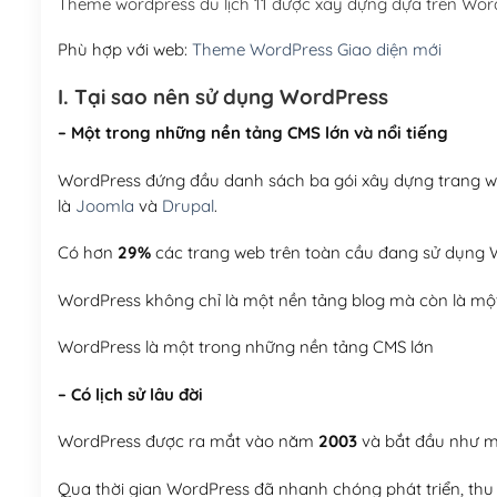
Theme wordpress du lịch 11 được xây dựng dựa trên Wor
Phù hợp với web:
Theme WordPress Giao diện mới
I. Tại sao nên sử dụng WordPress
– Một trong những nền tảng CMS lớn và nổi tiếng
WordPress đứng đầu danh sách ba gói xây dựng trang web
là
Joomla
và
Drupal
.
Có hơn
29%
các trang web trên toàn cầu đang sử dụng W
WordPress không chỉ là một nền tảng blog mà còn là một
WordPress là một trong những nền tảng CMS lớn
– Có lịch sử lâu đời
WordPress được ra mắt vào năm
2003
và bắt đầu như mộ
Qua thời gian WordPress đã nhanh chóng phát triển, thu h