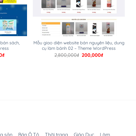
 bán sách,
Mẫu giao diện website bán nguyên liệu, dung
ress
cụ làm bánh 02 – Theme WordPress
Giá
Giá
Giá
0
₫
2,800,000
₫
200,000
₫
hiện
gốc
hiện
tại
là:
tại
000₫.
là:
2,800,000₫.
là:
168,000₫.
200,000₫.
g sản
Bán Ô Tô
Thời trang
Giáo Dục
Làm