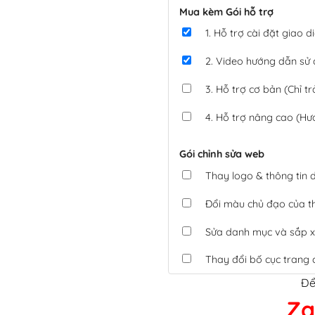
Mua kèm Gói hỗ trợ
1. Hỗ trợ cài đặt giao
2. Video hướng dẫn sử
3. Hỗ trợ cơ bản (Chỉ tr
4. Hỗ trợ nâng cao (Hư
Gói chỉnh sửa web
Thay logo & thông tin
Đổi màu chủ đạo của 
Sửa danh mục và sắp x
Thay đổi bố cục trang 
Để
Tích hợp thanh toán 
Za