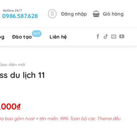
Đăng nhập
Giỏ hàng
0986.587.628
HOT
og
Đào tạo
Liên hệ
iao diện mới
 du lịch 11
Giá
,000
₫
hiện
chưa bao gồm host + tên miền. 99% Toàn bộ các Theme đều
tại
00,000₫.
là: