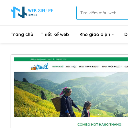
Bỏ
Tìm
qua
kiếm:
nội
dung
Trang chủ
Thiết kế web
Kho giao diện
D