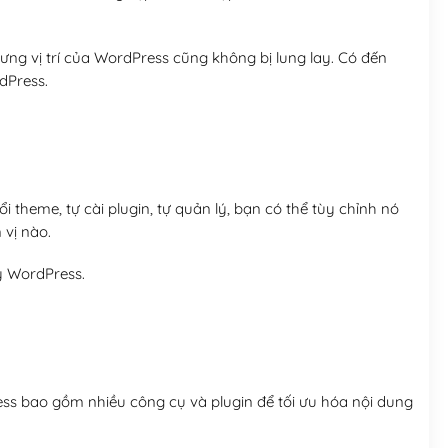
ng vị trí của WordPress cũng không bị lung lay. Có đến
dPress.
 theme, tự cài plugin, tự quản lý, bạn có thể tùy chỉnh nó
 vị nào.
y WordPress.
ess bao gồm nhiều công cụ và plugin để tối ưu hóa nội dung