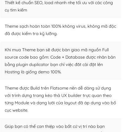
Thiết kế chuẩn SEO, load nhanh nhẹ tối ưu với các công
cụ tìm kiếm
Theme sạch hoàn toàn 100% không virus, không mã độc
đã được kiểm tra kỹ lưỡng.
Khi mua Theme bạn sẽ được bàn giao mã nguồn Full
source code bao gồm: Code + Database được nhân bản
bằng plugin duplicator bạn chỉ việc đăt cài đặt lên
Hosting là giống demo 100%.
Theme được Build trên Flatsome nên dễ dàng sử dụng
với trình dựng trang kéo thả UX builder trực quan theo
từng Module và dạng lưới của layout đã áp dụng vào bố
cục website.
Giúp bạn có thể can thiệp vào bất cứ vị trí nào bạn