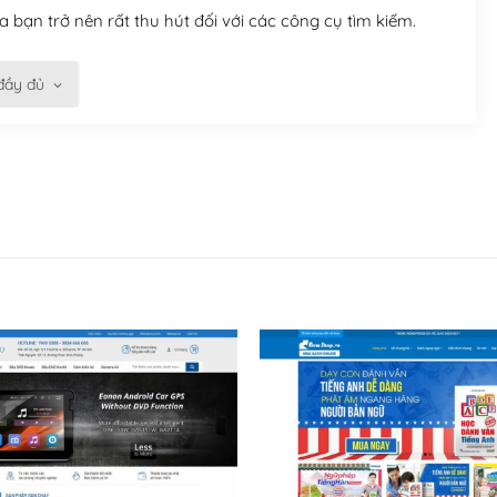
 bạn trở nên rất thu hút đối với các công cụ tìm kiếm.
đầy đủ
n trở nên dễ dàng và nhanh chóng. Với kho Theme
ở nên hấp dẫn và đơn giản hơn.
kế tốt, bạn có thể tự sửa đổi. Nếu không bạn có thể tìm
ổng lồ được kiểm duyệt bởi các nhân viên và những người
hững cộng đồng WordPress, họ sẽ giúp bạn trả lời, giải