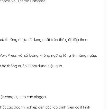
dpress với Theme Flatsome
Hosting 5GB SSD (1 nă
Hosting 8GB SSD (1 nă
 thường được sử dụng nhất trên thế giới, tiếp theo
ordPress, với số lượng không ngừng tăng lên hàng ngày.
 hệ thống quản lý nội dung hiệu quả.
t công cụ cho các blogger.
út các doanh nghiệp đến các lập trình viên có ít kinh