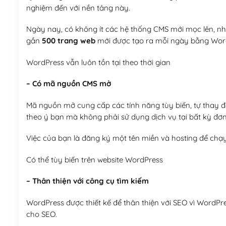
nghiệm đến với nền tảng này.
Ngày nay, có không ít các hệ thống CMS mới mọc lên, như
gần
500 trang web
mới được tạo ra mỗi ngày bằng Wor
WordPress vẫn luôn tồn tại theo thời gian
– Có mã nguồn CMS mở
Mã nguồn mở cung cấp các tính năng tùy biến, tự thay đổi
theo ý bạn mà không phải sử dụng dịch vụ tại bất kỳ đơn
Việc của bạn là đăng ký một tên miền và hosting để chạ
Có thể tùy biến trên website WordPress
– Thân thiện với công cụ tìm kiếm
WordPress được thiết kế để thân thiện với SEO vì WordPr
cho SEO.