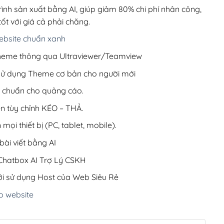
220,000₫.
rình sản xuất bằng AI, giúp giảm 80% chi phí nhân công,
ốt với giá cả phải chăng.
bsite chuẩn xanh
 Theme thông qua Ultraviewer/Teamview
 sử dụng Theme cơ bản cho người mới
ưu chuẩn cho quảng cáo.
ện tùy chỉnh KÉO – THẢ.
 mọi thiết bị (PC, tablet, mobile).
ài viết bằng AI
hatbox AI Trợ Lý CSKH
i sử dụng Host của Web Siêu Rẻ
o website