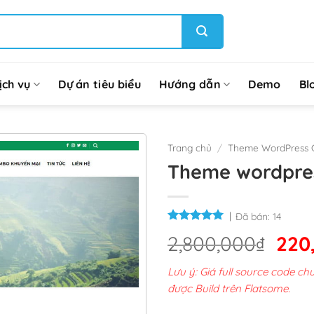
ịch vụ
Dự án tiêu biểu
Hướng dẫn
Demo
Bl
Trang chủ
/
Theme WordPress G
Theme wordpress
Đã bán:
14
Giá
2,800,000
₫
220
gốc
Lưu ý: Giá full source code 
là:
được Build trên Flatsome.
2,8