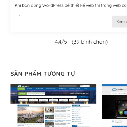
Khi bạn dùng WordPress để thiết kế web thì trang web của
Tối ưu hóa công cụ tìm kiếm
Xem 
– Dễ dàng tùy chỉnh, sửa chữa
4.4/5 - (39 bình chọn)
Khi bạn sử dụng WordPress, thì vấn đề giao diện của bạ
WordPress đa dạng sẽ giúp việc thực hiện các thiết kế tr
Nếu bạn có các kỹ thuật cơ bản với một theme được thiết 
kiếm chúng trên Internet hoặc nhờ chuyên gia.
SẢN PHẨM TƯƠNG TỰ
Dễ dàng tùy chỉnh trên WordPress
– Sở hữu một cộng đồng lớn, sẵn sàng hỗ trợ
WordPress là nơi lưu trữ cho một diễn đàn cộng đồng kh
cuồng tín WordPress.
Nếu bạn gặp khó khăn, bạn có thể lên mạng và tìm kiếm n