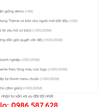
 diện giống demo
(+0₫)
 dụng Theme cơ bản cho người mới bắt đầu
(+0₫)
ả lời câu hỏi cơ bản)
(+200,000₫)
ớng dẫn giải quyết vấn đề)
(+500,000₫)
 doanh nghiệp
(+100,000₫)
theme theo tông màu của logo
(+200,000₫)
ếp lại thanh menu chuẩn
(+300,000₫)
chủ (đơn giản)
(+500,000₫)
 nhận tư vấn và ưu đãi tốt nhất
QR Code ngân hàng
(+100,000₫)
lo: 0986.587.628