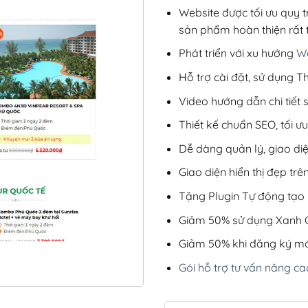
Website được tối ưu quy t
sản phẩm hoàn thiện rất t
Phát triển với xu hướng
We
Hỗ trợ cài đặt, sử dụng
Video hướng dẫn chi tiết
Thiết kế chuẩn SEO, tối 
Dễ dàng quản lý, giao di
Giao diện hiển thị đẹp trên
Tặng Plugin Tự động tạo b
Giảm 50% sử dụng Xanh C
Giảm 50% khi đăng ký mớ
Gói hỗ trợ tư vấn nâng ca