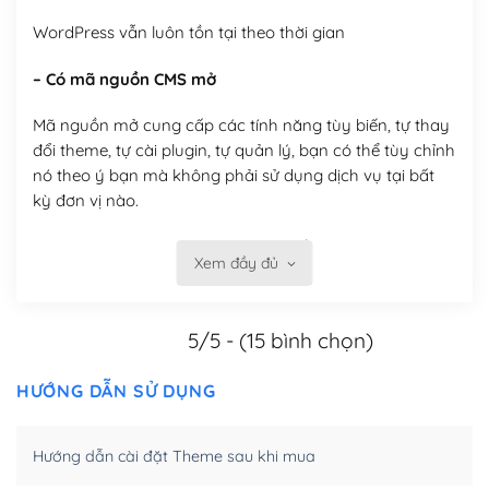
WordPress vẫn luôn tồn tại theo thời gian
– Có mã nguồn CMS mở
Mã nguồn mở cung cấp các tính năng tùy biến, tự thay
đổi theme, tự cài plugin, tự quản lý, bạn có thể tùy chỉnh
nó theo ý bạn mà không phải sử dụng dịch vụ tại bất
kỳ đơn vị nào.
Việc của bạn là đăng ký một tên miền và hosting để
Xem đầy đủ
chạy WordPress.
Có thể tùy biến trên website WordPress
5/5 - (15 bình chọn)
– Thân thiện với công cụ tìm kiếm
HƯỚNG DẪN SỬ DỤNG
WordPress được thiết kế để thân thiện với SEO vì
WordPress bao gồm nhiều công cụ và plugin để tối ưu
Hướng dẫn cài đặt Theme sau khi mua
hóa nội dung cho SEO.