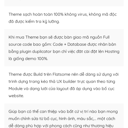
WordPress là nơi lưu trữ cho một diễn đàn cộng đồng
khổng lồ được kiểm duyệt bởi các nhân viên và những
Theme sạch hoàn toàn 100% không virus, không mã độc
người cuồng tín WordPress.
đã được kiểm tra kỹ lưỡng.
Nếu bạn gặp khó khăn, bạn có thể lên mạng và tìm
Khi mua Theme bạn sẽ được bàn giao mã nguồn Full
kiếm những cộng đồng WordPress, họ sẽ giúp bạn trả
source code bao gồm: Code + Database được nhân bản
lời, giải đáp vấn đề của bạn.
bằng plugin duplicator bạn chỉ việc đăt cài đặt lên Hosting
Cộng đồng sử dụng WordPress sẵn sàng hỗ trợ bạn
là giống demo 100%.
– Đa dạng plugin và themes
Theme được Build trên Flatsome nên dễ dàng sử dụng với
trình dựng trang kéo thả UX builder trực quan theo từng
Plugin mở rộng là thành phần cài đặt thêm vào
Module và dạng lưới của layout đã áp dụng vào bố cục
WordPress để tăng thêm các tính năng cần thiết. Có
nhiều plugin trả phí hoặc miễn phí.
website.
Nhờ lượng người dùng đông đảo, thư viện themes và
Giúp bạn có thể can thiệp vào bất cứ vị trí nào bạn mong
plugin của WordPress rất phong phú. Bạn có thể thỏa
muốn chỉnh sửa từ bố cục, hình ảnh, màu sắc,… một cách
thích chọn lựa plugin và themes phù hợp cho mục đích
dễ dàng phù hợp với phong cách cũng như thương hiệu
lập website của mình.