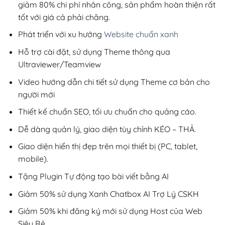
giảm 80% chi phí nhân công, sản phẩm hoàn thiện rất
tốt với giá cả phải chăng.
Phát triển với xu hướng
Website chuẩn xanh
Hỗ trợ cài đặt, sử dụng Theme thông qua
Ultraviewer/Teamview
Video hướng dẫn chi tiết sử dụng Theme cơ bản cho
người mới
Thiết kế chuẩn SEO, tối ưu chuẩn cho quảng cáo.
Dễ dàng quản lý, giao diện tùy chỉnh KÉO – THẢ.
Giao diện hiển thị đẹp trên mọi thiết bị (PC, tablet,
mobile).
Tặng Plugin Tự động tạo bài viết bằng AI
Giảm 50% sử dụng Xanh Chatbox AI Trợ Lý CSKH
Giảm 50% khi đăng ký mới sử dụng Host của Web
Siêu Rẻ