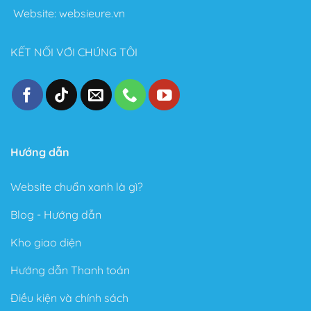
bật sau khi sử dụng Theme này:
Website:
websieure.vn
Thiết kế đẹp, dễ dàng tùy biến ngay cả với người
không biết gì về Code.
KẾT NỐI VỚI CHÚNG TÔI
Tốc độ Load nhanh bởi Code cực kỳ sạch sẽ và gọn
gàng.
Cấu trúc chuẩn SEO – Theme Flatsome được làm
chuẩn SEO với cấu trúc Code tuân thủ theo các tài
liệu SEO từ Google.
Hướng dẫn
Trong phiên bản mới đây, Theme Flatsome có thêm
Sticky nút Add to Cart (cố định nút đặt hàng ở cuối
Website chuẩn xanh là gì?
trang) rất hay giúp kêu gọi hành động mua hàng.
Blog - Hướng dẫn
Có tài liệu hướng dẫn rất phong phú và chi tiết, dễ
hiểu.
Kho giao diện
Được Update rất thường xuyên.
Hướng dẫn Thanh toán
Các ưu điểm vượt bậc của Flatsome là gì?
Điều kiện và chính sách
Tự do xây dựng giao diện theo ý thích