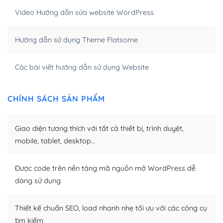
Khi bạn dùng WordPress để thiết kế web thì trang web
Video Hướng dẫn sửa website WordPress
của bạn trở nên rất thu hút đối với các công cụ tìm
kiếm.
Hướng dẫn sử dụng Theme Flatsome
Tối ưu hóa công cụ tìm kiếm
Các bài viết hướng dẫn sử dụng Website
– Dễ dàng tùy chỉnh, sửa chữa
Khi bạn sử dụng WordPress, thì vấn đề giao diện của
CHÍNH SÁCH SẢN PHẨM
bạn trở nên dễ dàng và nhanh chóng. Với kho Theme
WordPress đa dạng sẽ giúp việc thực hiện các thiết kế
Giao diện tương thích với tất cả thiết bị, trình duyệt,
trở nên hấp dẫn và đơn giản hơn.
mobile, tablet, desktop…
Nếu bạn có các kỹ thuật cơ bản với một theme được
thiết kế tốt, bạn có thể tự sửa đổi. Nếu không bạn có thể
Được code trên nền tảng mã nguồn mở WordPress dễ
tìm kiếm chúng trên Internet hoặc nhờ chuyên gia.
dàng sử dụng
Dễ dàng tùy chỉnh trên WordPress
Thiết kế chuẩn SEO, load nhanh nhẹ tối ưu với các công cụ
– Sở hữu một cộng đồng lớn, sẵn sàng hỗ trợ
tìm kiếm