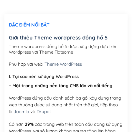
Chỉnh sửa site theo yêu cầu tuỳ chọn
(+2,000,000₫)
ĐẶC ĐIỂM NỔI BẬT
Mua thêm Host + Tên miền
Tên miền quốc tế .com .net .org (1 năm)
(+300,000₫)
Giới thiệu Theme wordpress đồng hồ 5
Tên miền Việt Nam .vn (1 năm)
(+550,000₫)
Theme wordpress đồng hồ 5 được xây dựng dựa trên
Wordpress với Theme Flatsome
Hosting 2GB SSD (1 năm)
(+450,000₫)
Phù hợp với web:
Theme WordPress
Hosting 3GB SSD (1 năm)
(+550,000₫)
I. Tại sao nên sử dụng WordPress
Hosting 5GB SSD (1 năm)
(+650,000₫)
– Một trong những nền tảng CMS lớn và nổi tiếng
Hosting 8GB SSD (1 năm)
(+950,000₫)
WordPress đứng đầu danh sách ba gói xây dựng trang
web thường được sử dụng nhất trên thế giới, tiếp theo
là
Joomla
và
Drupal
.
Có hơn
29%
các trang web trên toàn cầu đang sử dụng
WordPress, với số lượng không ngừng tăng lên hàng