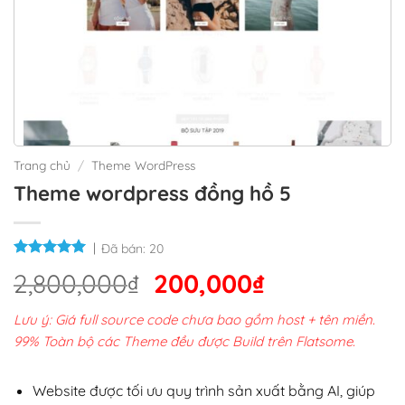
Trang chủ
/
Theme WordPress
Theme wordpress đồng hồ 5
Đã bán:
20
Giá
Giá
2,800,000
₫
200,000
₫
gốc
hiện
Lưu ý: Giá full source code chưa bao gồm host + tên miền.
là:
tại
99% Toàn bộ các Theme đều được Build trên Flatsome.
2,800,000₫.
là:
200,000₫.
Website được tối ưu quy trình sản xuất bằng AI, giúp