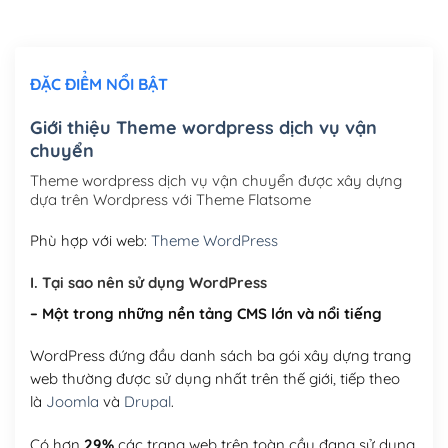
Chỉnh sửa site theo yêu cầu tuỳ chọn
(+2,000,000₫)
ĐẶC ĐIỂM NỔI BẬT
Mua thêm Host + Tên miền
Tên miền quốc tế .com .net .org (1 năm)
(+300,000₫)
Giới thiệu Theme wordpress dịch vụ vận
chuyển
Tên miền Việt Nam .vn (1 năm)
(+550,000₫)
Theme wordpress dịch vụ vận chuyển được xây dựng
Hosting 2GB SSD (1 năm)
(+450,000₫)
dựa trên Wordpress với Theme Flatsome
Hosting 3GB SSD (1 năm)
(+550,000₫)
Phù hợp với web:
Theme WordPress
Hosting 5GB SSD (1 năm)
(+650,000₫)
I. Tại sao nên sử dụng WordPress
– Một trong những nền tảng CMS lớn và nổi tiếng
Hosting 8GB SSD (1 năm)
(+950,000₫)
WordPress đứng đầu danh sách ba gói xây dựng trang
web thường được sử dụng nhất trên thế giới, tiếp theo
là
Joomla
và
Drupal
.
Có hơn
29%
các trang web trên toàn cầu đang sử dụng