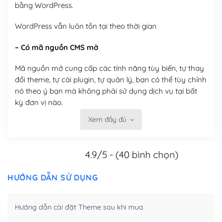
bằng WordPress.
WordPress vẫn luôn tồn tại theo thời gian
– Có mã nguồn CMS mở
Mã nguồn mở cung cấp các tính năng tùy biến, tự thay
đổi theme, tự cài plugin, tự quản lý, bạn có thể tùy chỉnh
nó theo ý bạn mà không phải sử dụng dịch vụ tại bất
kỳ đơn vị nào.
Xem đầy đủ
Việc của bạn là đăng ký một tên miền và hosting để
chạy WordPress.
4.9/5 - (40 bình chọn)
Có thể tùy biến trên website WordPress
– Thân thiện với công cụ tìm kiếm
HƯỚNG DẪN SỬ DỤNG
WordPress được thiết kế để thân thiện với SEO vì
Hướng dẫn cài đặt Theme sau khi mua
WordPress bao gồm nhiều công cụ và plugin để tối ưu
hóa nội dung cho SEO.