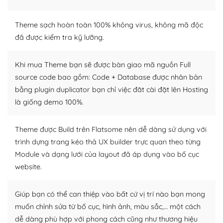
– Sở hữu một cộng đồng lớn, sẵn sàng hỗ trợ
WordPress là nơi lưu trữ cho một diễn đàn cộng đồng
Theme sạch hoàn toàn 100% không virus, không mã độc
khổng lồ được kiểm duyệt bởi các nhân viên và những
đã được kiểm tra kỹ lưỡng.
người cuồng tín WordPress.
Khi mua Theme bạn sẽ được bàn giao mã nguồn Full
Nếu bạn gặp khó khăn, bạn có thể lên mạng và tìm
source code bao gồm: Code + Database được nhân bản
kiếm những cộng đồng WordPress, họ sẽ giúp bạn trả
bằng plugin duplicator bạn chỉ việc đăt cài đặt lên Hosting
lời, giải đáp vấn đề của bạn.
là giống demo 100%.
Cộng đồng sử dụng WordPress sẵn sàng hỗ trợ bạn
Theme được Build trên Flatsome nên dễ dàng sử dụng với
– Đa dạng plugin và themes
trình dựng trang kéo thả UX builder trực quan theo từng
Module và dạng lưới của layout đã áp dụng vào bố cục
Plugin mở rộng là thành phần cài đặt thêm vào
WordPress để tăng thêm các tính năng cần thiết. Có
website.
nhiều plugin trả phí hoặc miễn phí.
Giúp bạn có thể can thiệp vào bất cứ vị trí nào bạn mong
Nhờ lượng người dùng đông đảo, thư viện themes và
muốn chỉnh sửa từ bố cục, hình ảnh, màu sắc,… một cách
plugin của WordPress rất phong phú. Bạn có thể thỏa
dễ dàng phù hợp với phong cách cũng như thương hiệu
thích chọn lựa plugin và themes phù hợp cho mục đích