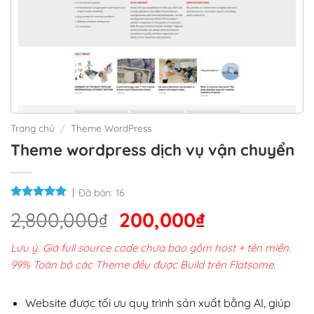
Trang chủ
/
Theme WordPress
Theme wordpress dịch vụ vận chuyển
Đã bán:
16
Giá
Giá
2,800,000
₫
200,000
₫
gốc
hiện
Lưu ý: Giá full source code chưa bao gồm host + tên miền.
là:
tại
99% Toàn bộ các Theme đều được Build trên Flatsome.
2,800,000₫.
là:
200,000₫.
Website được tối ưu quy trình sản xuất bằng AI, giúp