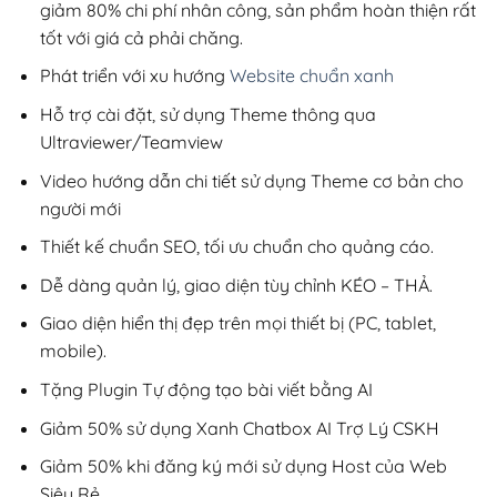
giảm 80% chi phí nhân công, sản phẩm hoàn thiện rất
tốt với giá cả phải chăng.
Phát triển với xu hướng
Website chuẩn xanh
Hỗ trợ cài đặt, sử dụng Theme thông qua
Ultraviewer/Teamview
Video hướng dẫn chi tiết sử dụng Theme cơ bản cho
người mới
Thiết kế chuẩn SEO, tối ưu chuẩn cho quảng cáo.
Dễ dàng quản lý, giao diện tùy chỉnh KÉO – THẢ.
Giao diện hiển thị đẹp trên mọi thiết bị (PC, tablet,
mobile).
Tặng Plugin Tự động tạo bài viết bằng AI
Giảm 50% sử dụng Xanh Chatbox AI Trợ Lý CSKH
Giảm 50% khi đăng ký mới sử dụng Host của Web
Siêu Rẻ