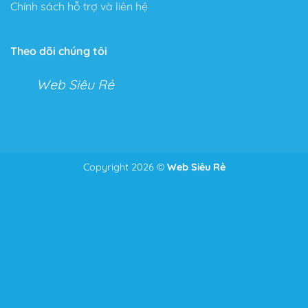
Chính sách hỗ trợ và liên hệ
Tính năng không giới hạn
Với Flatsome, bạn có thể tha hồ tùy chỉnh mọi thứ với
Theo dõi chúng tôi
Live Theme Option Panel và Drag & Drop Header
Builder.
Web Siêu Rẻ
Hai tính năng tuyệt vời cho phép bạn kéo thả và tùy
chỉnh mọi tính năng trong cửa hàng hoặc Website của
mình.
Với tính năng này bạn có thể chỉnh sửa mọi thứ từ
Copyright 2026 ©
Web Siêu Rẻ
Để nhận tư vấn và giá tốt nhất
Zalo
0986.587.628
những điểm nhỏ nhặt nhất như căn lề, căn dòng đến bố
cục của toàn bộ trang Web.
Thêm vào đó, một tính năng ưu thích của Theme, đó là
phần Header bạn có thể chỉnh sửa mọi thứ bạn muốn
chỉ bằng cách kéo và thả như: Menu, Search Icon,
Button, Cart….
Tốc độ tải trang tối ưu