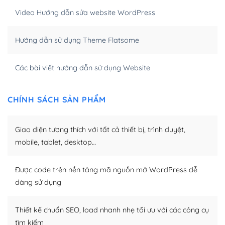
Video Hướng dẫn sửa website WordPress
Khi bạn dùng WordPress để thiết kế web thì trang web
của bạn trở nên rất thu hút đối với các công cụ tìm
Hướng dẫn sử dụng Theme Flatsome
kiếm.
Tối ưu hóa công cụ tìm kiếm
Các bài viết hướng dẫn sử dụng Website
– Dễ dàng tùy chỉnh, sửa chữa
CHÍNH SÁCH SẢN PHẨM
Khi bạn sử dụng WordPress, thì vấn đề giao diện của
bạn trở nên dễ dàng và nhanh chóng. Với kho Theme
Giao diện tương thích với tất cả thiết bị, trình duyệt,
WordPress đa dạng sẽ giúp việc thực hiện các thiết kế
trở nên hấp dẫn và đơn giản hơn.
mobile, tablet, desktop…
Nếu bạn có các kỹ thuật cơ bản với một theme được
Được code trên nền tảng mã nguồn mở WordPress dễ
thiết kế tốt, bạn có thể tự sửa đổi. Nếu không bạn có thể
dàng sử dụng
tìm kiếm chúng trên Internet hoặc nhờ chuyên gia.
Dễ dàng tùy chỉnh trên WordPress
Thiết kế chuẩn SEO, load nhanh nhẹ tối ưu với các công cụ
tìm kiếm