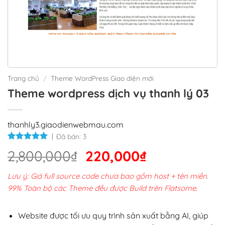
Trang chủ
/
Theme WordPress Giao diện mới
Theme wordpress dịch vụ thanh lý 03
thanhly3.giaodienwebmau.com
Đã bán:
3
Giá
Giá
2,800,000
₫
220,000
₫
gốc
hiện
Lưu ý: Giá full source code chưa bao gồm host + tên miền.
là:
tại
99% Toàn bộ các Theme đều được Build trên Flatsome.
2,800,000₫.
là:
220,000₫.
Website được tối ưu quy trình sản xuất bằng AI, giúp