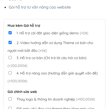
Gói hỗ trợ tư vấn nâng cao website
Mua kèm Gói hỗ trợ
1. Hỗ trợ cài đặt giao diện giống demo
(+0₫)
2. Video hướng dẫn sử dụng Theme cơ bản cho
người mới bắt đầu
(+0₫)
3. Hỗ trợ cơ bản (Chỉ trả lời câu hỏi cơ bản)
(+200,000₫)
4. Hỗ trợ nâng cao (Hướng dẫn giải quyết vấn đề)
(+500,000₫)
Gói chỉnh sửa web
Thay logo & thông tin doanh nghiệp
(+100,000₫)
Đổi màu chủ đạo của theme theo tông màu của