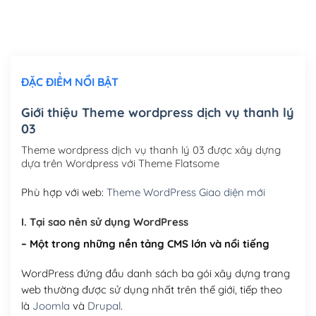
Thiết kế logo đơn giản để đăng web
(+300,000₫)
Chỉnh sửa site theo yêu cầu tuỳ chọn
(+2,000,000₫)
ĐẶC ĐIỂM NỔI BẬT
Mua thêm Host + Tên miền
Tên miền quốc tế .com .net .org (1 năm)
(+300,000₫)
Giới thiệu Theme wordpress dịch vụ thanh lý
03
Tên miền Việt Nam .vn (1 năm)
(+550,000₫)
Theme wordpress dịch vụ thanh lý 03 được xây dựng
Hosting 2GB SSD (1 năm)
(+450,000₫)
dựa trên Wordpress với Theme Flatsome
Hosting 3GB SSD (1 năm)
(+550,000₫)
Phù hợp với web:
Theme WordPress Giao diện mới
Hosting 5GB SSD (1 năm)
(+650,000₫)
I. Tại sao nên sử dụng WordPress
– Một trong những nền tảng CMS lớn và nổi tiếng
Hosting 8GB SSD (1 năm)
(+950,000₫)
WordPress đứng đầu danh sách ba gói xây dựng trang
web thường được sử dụng nhất trên thế giới, tiếp theo
là
Joomla
và
Drupal
.