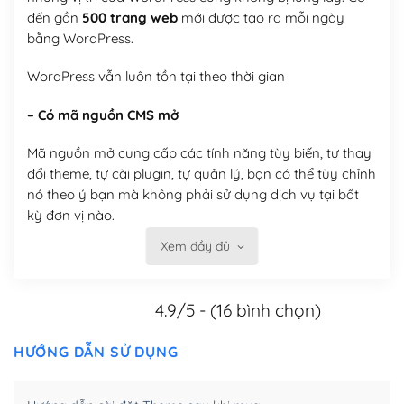
đến gần
500 trang web
mới được tạo ra mỗi ngày
bằng WordPress.
WordPress vẫn luôn tồn tại theo thời gian
– Có mã nguồn CMS mở
Mã nguồn mở cung cấp các tính năng tùy biến, tự thay
đổi theme, tự cài plugin, tự quản lý, bạn có thể tùy chỉnh
nó theo ý bạn mà không phải sử dụng dịch vụ tại bất
kỳ đơn vị nào.
Xem đầy đủ
Việc của bạn là đăng ký một tên miền và hosting để
chạy WordPress.
4.9/5 - (16 bình chọn)
Có thể tùy biến trên website WordPress
– Thân thiện với công cụ tìm kiếm
HƯỚNG DẪN SỬ DỤNG
WordPress được thiết kế để thân thiện với SEO vì