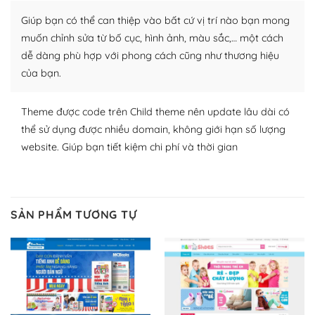
plugin của WordPress rất phong phú. Bạn có thể thỏa
Giúp bạn có thể can thiệp vào bất cứ vị trí nào bạn mong
thích chọn lựa plugin và themes phù hợp cho mục đích
lập website của mình.
muốn chỉnh sửa từ bố cục, hình ảnh, màu sắc,… một cách
dễ dàng phù hợp với phong cách cũng như thương hiệu
WordPress đa dạng plugin và themes
của bạn.
– Dễ sử dụng
Theme được code trên Child theme nên update lâu dài có
Với mọi Hosting bất kỳ thì WordPress đều có thể dễ
thể sử dụng được nhiều domain, không giới hạn số lượng
dàng thiết lập vì thực tế nó đã cung cấp khoảng 60%
website. Giúp bạn tiết kiệm chi phí và thời gian
toàn bộ web.
Và bạn có toàn quyền tự do khi quyết định nơi lưu trữ
trang web WordPress của bạn.
SẢN PHẨM TƯƠNG TỰ
Dễ dàng lựa chọn Hosting cho website WordPress
– Bảo mật cực tốt
Vì WordPress hiện là nền tảng xây dựng trang web và
blog lớn nhất trên thế giới, quan trọng nhất là bảo vệ