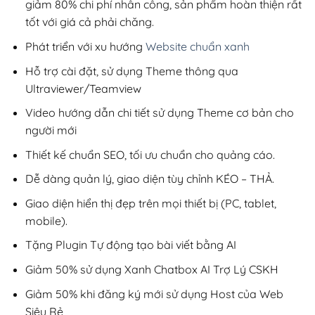
giảm 80% chi phí nhân công, sản phẩm hoàn thiện rất
tốt với giá cả phải chăng.
Phát triển với xu hướng
Website chuẩn xanh
Hỗ trợ cài đặt, sử dụng Theme thông qua
Ultraviewer/Teamview
Video hướng dẫn chi tiết sử dụng Theme cơ bản cho
người mới
Thiết kế chuẩn SEO, tối ưu chuẩn cho quảng cáo.
Dễ dàng quản lý, giao diện tùy chỉnh KÉO – THẢ.
Giao diện hiển thị đẹp trên mọi thiết bị (PC, tablet,
mobile).
Tặng Plugin Tự động tạo bài viết bằng AI
Giảm 50% sử dụng Xanh Chatbox AI Trợ Lý CSKH
Giảm 50% khi đăng ký mới sử dụng Host của Web
Siêu Rẻ