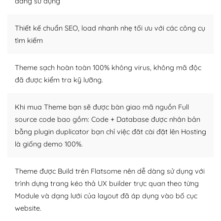
dàng sử dụng
– Sở hữu một cộng đồng lớn, sẵn sàng hỗ trợ
Thiết kế chuẩn SEO, load nhanh nhẹ tối ưu với các công cụ
WordPress là nơi lưu trữ cho một diễn đàn cộng đồng
tìm kiếm
khổng lồ được kiểm duyệt bởi các nhân viên và những
người cuồng tín WordPress.
Theme sạch hoàn toàn 100% không virus, không mã độc
đã được kiểm tra kỹ lưỡng.
Nếu bạn gặp khó khăn, bạn có thể lên mạng và tìm
kiếm những cộng đồng WordPress, họ sẽ giúp bạn trả
lời, giải đáp vấn đề của bạn.
Khi mua Theme bạn sẽ được bàn giao mã nguồn Full
source code bao gồm: Code + Database được nhân bản
Cộng đồng sử dụng WordPress sẵn sàng hỗ trợ bạn
bằng plugin duplicator bạn chỉ việc đăt cài đặt lên Hosting
là giống demo 100%.
– Đa dạng plugin và themes
Plugin mở rộng là thành phần cài đặt thêm vào
Theme được Build trên Flatsome nên dễ dàng sử dụng với
WordPress để tăng thêm các tính năng cần thiết. Có
trình dựng trang kéo thả UX builder trực quan theo từng
nhiều plugin trả phí hoặc miễn phí.
Module và dạng lưới của layout đã áp dụng vào bố cục
website.
Nhờ lượng người dùng đông đảo, thư viện themes và