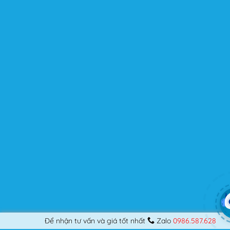
chuyên nghiệp, nó vẫn thỏa mãn bạn dù là một người
khó tính.
Được cập nhật liên tục
Flatsome là sản phẩm bán chạy nhất của UX-Themes.
Vì thế, nó luôn được đầu tư và ưu ái cập nhật các tính
năng mới nhất, tốt nhất.
Flatsome còn hỗ trợ hơn 12 ngôn ngữ khác nhau, do đó
bạn có thể dịch Website ra hầu hết mọi ngôn ngữ mà
bạn muốn.