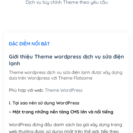
Dịch vụ tùy chỉnh Theme theo yêu cầu
Cài đặt SMTP Mail cho site Wordpress
(+100,000₫)
Thiết kế logo đơn giản để đăng web
(+300,000₫)
Chỉnh sửa site theo yêu cầu tuỳ chọn
(+2,000,000₫)
ĐẶC ĐIỂM NỔI BẬT
Mua thêm Host + Tên miền
Tên miền quốc tế .com .net .org (1 năm)
(+300,000₫)
Giới thiệu Theme wordpress dịch vụ sửa điện
lạnh
Tên miền Việt Nam .vn (1 năm)
(+550,000₫)
Theme wordpress dịch vụ sửa điện lạnh được xây dựng
Hosting 2GB SSD (1 năm)
(+450,000₫)
dựa trên Wordpress với Theme Flatsome
Hosting 3GB SSD (1 năm)
(+550,000₫)
Phù hợp với web:
Theme WordPress
Hosting 5GB SSD (1 năm)
(+650,000₫)
I. Tại sao nên sử dụng WordPress
– Một trong những nền tảng CMS lớn và nổi tiếng
Hosting 8GB SSD (1 năm)
(+950,000₫)
WordPress đứng đầu danh sách ba gói xây dựng trang
web thường được sử dụng nhất trên thế giới, tiếp theo