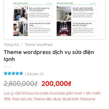
Trang chủ
/
Theme WordPress
Theme wordpress dịch vụ sửa điện
lạnh
Đã bán:
21
Giá
Giá
2,800,000
₫
200,000
₫
gốc
hiện
Lưu ý: Giá full source code chưa bao gồm host + tên miền.
là:
tại
99% Toàn bộ các Theme đều được Build trên Flatsome.
2,800,000₫.
là: