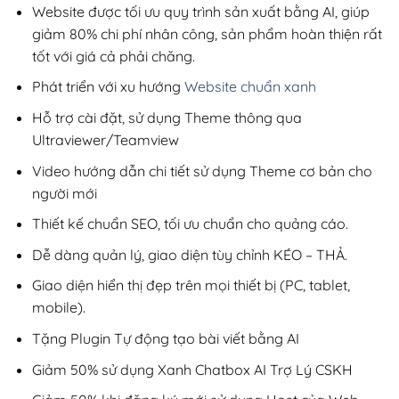
200,000₫.
Website được tối ưu quy trình sản xuất bằng AI, giúp
giảm 80% chi phí nhân công, sản phẩm hoàn thiện rất
tốt với giá cả phải chăng.
Phát triển với xu hướng
Website chuẩn xanh
Hỗ trợ cài đặt, sử dụng Theme thông qua
Ultraviewer/Teamview
Video hướng dẫn chi tiết sử dụng Theme cơ bản cho
người mới
Thiết kế chuẩn SEO, tối ưu chuẩn cho quảng cáo.
Dễ dàng quản lý, giao diện tùy chỉnh KÉO – THẢ.
Giao diện hiển thị đẹp trên mọi thiết bị (PC, tablet,
mobile).
Tặng Plugin Tự động tạo bài viết bằng AI
Giảm 50% sử dụng Xanh Chatbox AI Trợ Lý CSKH