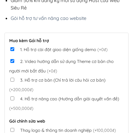
Giảm 50% khi đăng ký mới sử dụng Host của Web
Siêu Rẻ
Gói hỗ trợ tư vấn nâng cao website
Mua kèm Gói hỗ trợ
1. Hỗ trợ cài đặt giao diện giống demo
(+0₫)
2. Video hướng dẫn sử dụng Theme cơ bản cho
người mới bắt đầu
(+0₫)
3. Hỗ trợ cơ bản (Chỉ trả lời câu hỏi cơ bản)
(+200,000₫)
4. Hỗ trợ nâng cao (Hướng dẫn giải quyết vấn đề)
(+500,000₫)
Gói chỉnh sửa web
Thay logo & thông tin doanh nghiệp
(+100,000₫)