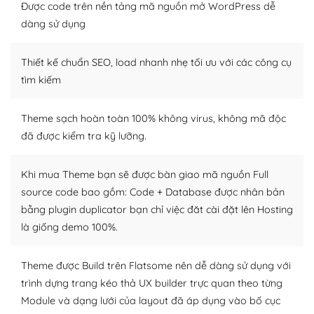
Được code trên nền tảng mã nguồn mở WordPress dễ
Dễ dàng tùy chỉnh trên WordPress
dàng sử dụng
– Sở hữu một cộng đồng lớn, sẵn sàng hỗ trợ
Thiết kế chuẩn SEO, load nhanh nhẹ tối ưu với các công cụ
WordPress là nơi lưu trữ cho một diễn đàn cộng đồng
tìm kiếm
khổng lồ được kiểm duyệt bởi các nhân viên và những
người cuồng tín WordPress.
Theme sạch hoàn toàn 100% không virus, không mã độc
đã được kiểm tra kỹ lưỡng.
Nếu bạn gặp khó khăn, bạn có thể lên mạng và tìm
kiếm những cộng đồng WordPress, họ sẽ giúp bạn trả
lời, giải đáp vấn đề của bạn.
Khi mua Theme bạn sẽ được bàn giao mã nguồn Full
source code bao gồm: Code + Database được nhân bản
Cộng đồng sử dụng WordPress sẵn sàng hỗ trợ bạn
bằng plugin duplicator bạn chỉ việc đăt cài đặt lên Hosting
là giống demo 100%.
– Đa dạng plugin và themes
Plugin mở rộng là thành phần cài đặt thêm vào
Theme được Build trên Flatsome nên dễ dàng sử dụng với
WordPress để tăng thêm các tính năng cần thiết. Có
trình dựng trang kéo thả UX builder trực quan theo từng
nhiều plugin trả phí hoặc miễn phí.
Module và dạng lưới của layout đã áp dụng vào bố cục