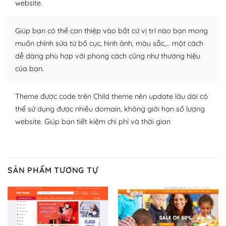
website.
Nhờ lượng người dùng đông đảo, thư viện themes và
plugin của WordPress rất phong phú. Bạn có thể thỏa
Giúp bạn có thể can thiệp vào bất cứ vị trí nào bạn mong
thích chọn lựa plugin và themes phù hợp cho mục đích
lập website của mình.
muốn chỉnh sửa từ bố cục, hình ảnh, màu sắc,… một cách
dễ dàng phù hợp với phong cách cũng như thương hiệu
WordPress đa dạng plugin và themes
của bạn.
– Dễ sử dụng
Theme được code trên Child theme nên update lâu dài có
Với mọi Hosting bất kỳ thì WordPress đều có thể dễ
thể sử dụng được nhiều domain, không giới hạn số lượng
dàng thiết lập vì thực tế nó đã cung cấp khoảng 60%
website. Giúp bạn tiết kiệm chi phí và thời gian
toàn bộ web.
Và bạn có toàn quyền tự do khi quyết định nơi lưu trữ
trang web WordPress của bạn.
SẢN PHẨM TƯƠNG TỰ
Dễ dàng lựa chọn Hosting cho website WordPress
– Bảo mật cực tốt