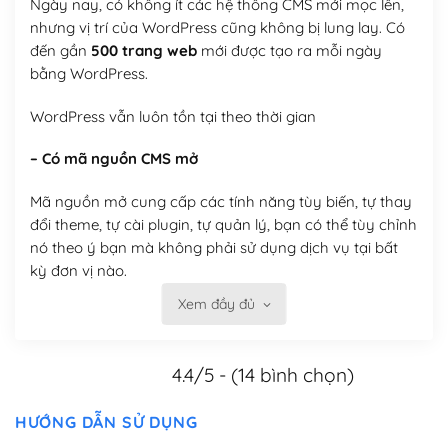
Ngày nay, có không ít các hệ thống CMS mới mọc lên,
nhưng vị trí của WordPress cũng không bị lung lay. Có
đến gần
500 trang web
mới được tạo ra mỗi ngày
bằng WordPress.
WordPress vẫn luôn tồn tại theo thời gian
– Có mã nguồn CMS mở
Mã nguồn mở cung cấp các tính năng tùy biến, tự thay
đổi theme, tự cài plugin, tự quản lý, bạn có thể tùy chỉnh
nó theo ý bạn mà không phải sử dụng dịch vụ tại bất
kỳ đơn vị nào.
Xem đầy đủ
Việc của bạn là đăng ký một tên miền và hosting để
chạy WordPress.
4.4/5 - (14 bình chọn)
Có thể tùy biến trên website WordPress
– Thân thiện với công cụ tìm kiếm
HƯỚNG DẪN SỬ DỤNG