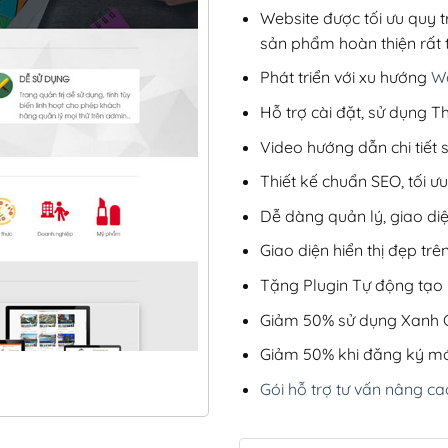
Website được tối ưu quy t
sản phẩm hoàn thiện rất t
Phát triển với xu hướng
We
Hỗ trợ cài đặt, sử dụng
Video hướng dẫn chi tiết
Thiết kế chuẩn SEO, tối 
Dễ dàng quản lý, giao di
Giao diện hiển thị đẹp trên
Tặng Plugin Tự động tạo b
Giảm 50% sử dụng Xanh C
Giảm 50% khi đăng ký mớ
Gói hỗ trợ tư vấn nâng ca