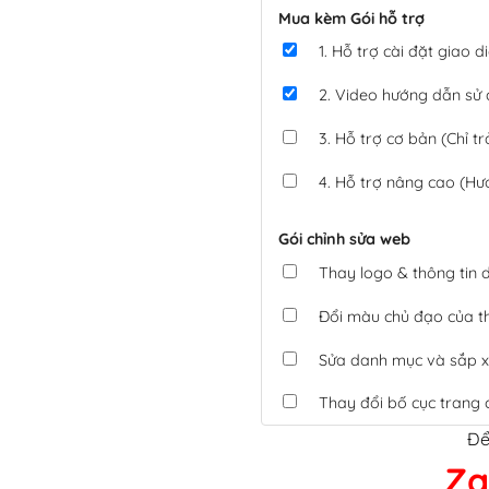
Mua kèm Gói hỗ trợ
1. Hỗ trợ cài đặt giao
2. Video hướng dẫn sử
3. Hỗ trợ cơ bản (Chỉ tr
4. Hỗ trợ nâng cao (Hư
Gói chỉnh sửa web
Thay logo & thông tin
Đổi màu chủ đạo của 
Sửa danh mục và sắp x
Thay đổi bố cục trang 
Để
Tích hợp thanh toán 
Za