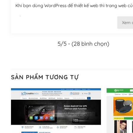
Khi bạn dùng WordPress để thiết kế web thì trang web của
Tối ưu hóa công cụ tìm kiếm
Xem 
– Dễ dàng tùy chỉnh, sửa chữa
5/5 - (28 bình chọn)
Khi bạn sử dụng WordPress, thì vấn đề giao diện của bạ
WordPress đa dạng sẽ giúp việc thực hiện các thiết kế tr
Nếu bạn có các kỹ thuật cơ bản với một theme được thiết 
kiếm chúng trên Internet hoặc nhờ chuyên gia.
SẢN PHẨM TƯƠNG TỰ
Dễ dàng tùy chỉnh trên WordPress
– Sở hữu một cộng đồng lớn, sẵn sàng hỗ trợ
WordPress là nơi lưu trữ cho một diễn đàn cộng đồng kh
cuồng tín WordPress.
Nếu bạn gặp khó khăn, bạn có thể lên mạng và tìm kiếm n