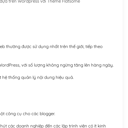
dựa trên Wordpress với Theme Flatsome
Hosting 5GB SSD (1 nă
Hosting 8GB SSD (1 nă
 thường được sử dụng nhất trên thế giới, tiếp theo
ordPress, với số lượng không ngừng tăng lên hàng ngày.
 hệ thống quản lý nội dung hiệu quả.
t công cụ cho các blogger.
út các doanh nghiệp đến các lập trình viên có ít kinh