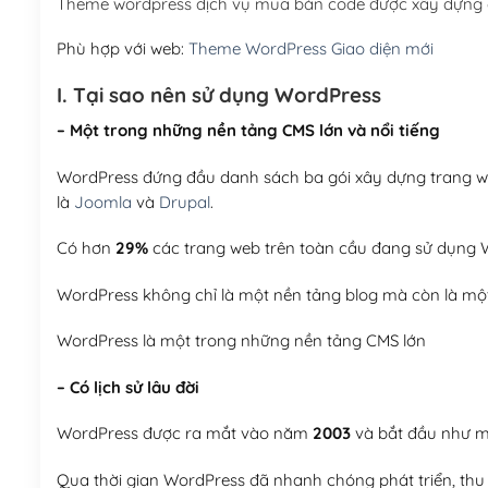
Theme wordpress dịch vụ mua bán code được xây dựng 
Phù hợp với web:
Theme WordPress Giao diện mới
I. Tại sao nên sử dụng WordPress
– Một trong những nền tảng CMS lớn và nổi tiếng
WordPress đứng đầu danh sách ba gói xây dựng trang web
là
Joomla
và
Drupal
.
Có hơn
29%
các trang web trên toàn cầu đang sử dụng W
WordPress không chỉ là một nền tảng blog mà còn là một
WordPress là một trong những nền tảng CMS lớn
– Có lịch sử lâu đời
WordPress được ra mắt vào năm
2003
và bắt đầu như mộ
Qua thời gian WordPress đã nhanh chóng phát triển, thu h