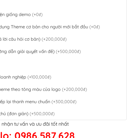
 diện giống demo
(+0₫)
 dụng Theme cơ bản cho người mới bắt đầu
(+0₫)
ả lời câu hỏi cơ bản)
(+200,000₫)
ớng dẫn giải quyết vấn đề)
(+500,000₫)
 doanh nghiệp
(+100,000₫)
theme theo tông màu của logo
(+200,000₫)
ếp lại thanh menu chuẩn
(+300,000₫)
chủ (đơn giản)
(+500,000₫)
 nhận tư vấn và ưu đãi tốt nhất
QR Code ngân hàng
(+100,000₫)
lo: 0986.587.628