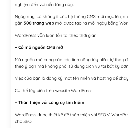
nghiệm đến với nền tảng này.
Ngày nay, có không ít các hệ thống CMS mới mọc lên, như
gần
500 trang web
mới được tạo ra mỗi ngày bằng Wor
WordPress vẫn luôn tồn tại theo thời gian
– Có mã nguồn CMS mở
Mã nguồn mở cung cấp các tính năng tùy biến, tự thay đổi
theo ý bạn mà không phải sử dụng dịch vụ tại bất kỳ đơn
Việc của bạn là đăng ký một tên miền và hosting để chạ
Có thể tùy biến trên website WordPress
– Thân thiện với công cụ tìm kiếm
WordPress được thiết kế để thân thiện với SEO vì WordPr
cho SEO.