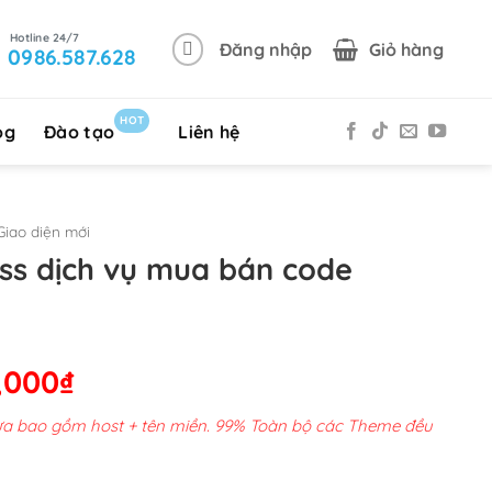
Đăng nhập
Giỏ hàng
0986.587.628
HOT
og
Đào tạo
Liên hệ
iao diện mới
s dịch vụ mua bán code
Giá
,000
₫
hiện
chưa bao gồm host + tên miền. 99% Toàn bộ các Theme đều
tại
00,000₫.
là: