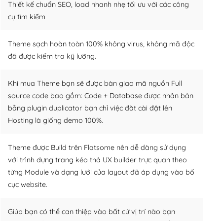
Thiết kế chuẩn SEO, load nhanh nhẹ tối ưu với các công
cụ tìm kiếm
Theme sạch hoàn toàn 100% không virus, không mã độc
đã được kiểm tra kỹ lưỡng.
Khi mua Theme bạn sẽ được bàn giao mã nguồn Full
source code bao gồm: Code + Database được nhân bản
bằng plugin duplicator bạn chỉ việc đăt cài đặt lên
Hosting là giống demo 100%.
Theme được Build trên Flatsome nên dễ dàng sử dụng
với trình dựng trang kéo thả UX builder trực quan theo
từng Module và dạng lưới của layout đã áp dụng vào bố
cục website.
Giúp bạn có thể can thiệp vào bất cứ vị trí nào bạn