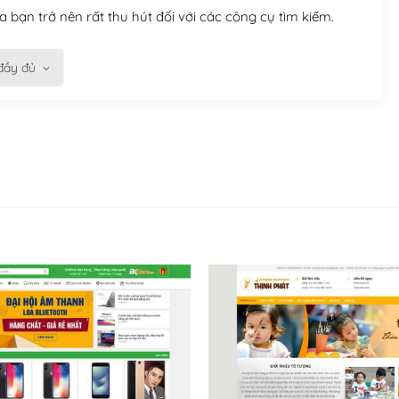
 bạn trở nên rất thu hút đối với các công cụ tìm kiếm.
đầy đủ
n trở nên dễ dàng và nhanh chóng. Với kho Theme
ở nên hấp dẫn và đơn giản hơn.
kế tốt, bạn có thể tự sửa đổi. Nếu không bạn có thể tìm
ổng lồ được kiểm duyệt bởi các nhân viên và những người
hững cộng đồng WordPress, họ sẽ giúp bạn trả lời, giải