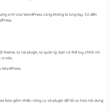
ng vị trí của WordPress cũng không bị lung lay. Có đến
dPress.
 theme, tự cài plugin, tự quản lý, bạn có thể tùy chỉnh nó
 vị nào.
y WordPress.
ess bao gồm nhiều công cụ và plugin để tối ưu hóa nội dung