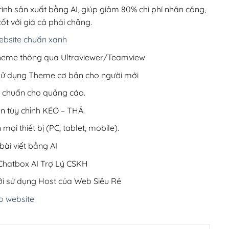
220,000₫.
rình sản xuất bằng AI, giúp giảm 80% chi phí nhân công,
ốt với giá cả phải chăng.
bsite chuẩn xanh
 Theme thông qua Ultraviewer/Teamview
 sử dụng Theme cơ bản cho người mới
ưu chuẩn cho quảng cáo.
ện tùy chỉnh KÉO – THẢ.
 mọi thiết bị (PC, tablet, mobile).
ài viết bằng AI
hatbox AI Trợ Lý CSKH
i sử dụng Host của Web Siêu Rẻ
o website