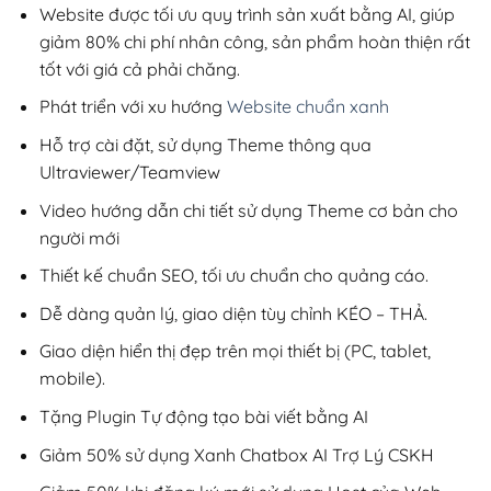
200,000₫.
Website được tối ưu quy trình sản xuất bằng AI, giúp
giảm 80% chi phí nhân công, sản phẩm hoàn thiện rất
tốt với giá cả phải chăng.
Phát triển với xu hướng
Website chuẩn xanh
Hỗ trợ cài đặt, sử dụng Theme thông qua
Ultraviewer/Teamview
Video hướng dẫn chi tiết sử dụng Theme cơ bản cho
người mới
Thiết kế chuẩn SEO, tối ưu chuẩn cho quảng cáo.
Dễ dàng quản lý, giao diện tùy chỉnh KÉO – THẢ.
Giao diện hiển thị đẹp trên mọi thiết bị (PC, tablet,
mobile).
Tặng Plugin Tự động tạo bài viết bằng AI
Giảm 50% sử dụng Xanh Chatbox AI Trợ Lý CSKH