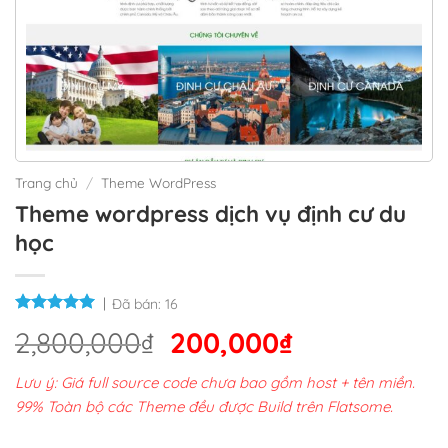
Trang chủ
/
Theme WordPress
Theme wordpress dịch vụ định cư du
học
Đã bán:
16
Giá
Giá
2,800,000
₫
200,000
₫
gốc
hiện
Lưu ý: Giá full source code chưa bao gồm host + tên miền.
là:
tại
99% Toàn bộ các Theme đều được Build trên Flatsome.
2,800,000₫.
là: