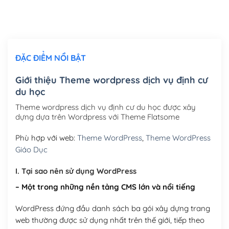
Thiết kế logo đơn giản để đăng web
(+300,000₫)
Chỉnh sửa site theo yêu cầu tuỳ chọn
(+2,000,000₫)
ĐẶC ĐIỂM NỔI BẬT
Mua thêm Host + Tên miền
Tên miền quốc tế .com .net .org (1 năm)
(+300,000₫)
Giới thiệu Theme wordpress dịch vụ định cư
du học
Tên miền Việt Nam .vn (1 năm)
(+550,000₫)
Theme wordpress dịch vụ định cư du học được xây
Hosting 2GB SSD (1 năm)
(+450,000₫)
dựng dựa trên Wordpress với Theme Flatsome
Hosting 3GB SSD (1 năm)
(+550,000₫)
Phù hợp với web:
Theme WordPress
,
Theme WordPress
Giáo Dục
Hosting 5GB SSD (1 năm)
(+650,000₫)
I. Tại sao nên sử dụng WordPress
Hosting 8GB SSD (1 năm)
(+950,000₫)
– Một trong những nền tảng CMS lớn và nổi tiếng
WordPress đứng đầu danh sách ba gói xây dựng trang
web thường được sử dụng nhất trên thế giới, tiếp theo