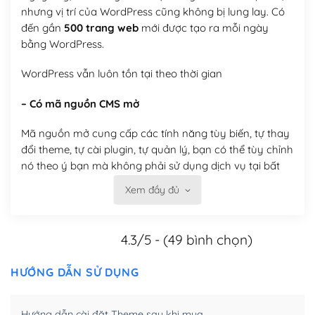
nhưng vị trí của WordPress cũng không bị lung lay. Có
đến gần
500 trang web
mới được tạo ra mỗi ngày
bằng WordPress.
WordPress vẫn luôn tồn tại theo thời gian
– Có mã nguồn CMS mở
Mã nguồn mở cung cấp các tính năng tùy biến, tự thay
đổi theme, tự cài plugin, tự quản lý, bạn có thể tùy chỉnh
nó theo ý bạn mà không phải sử dụng dịch vụ tại bất
kỳ đơn vị nào.
Xem đầy đủ
Việc của bạn là đăng ký một tên miền và hosting để
chạy WordPress.
4.3/5 - (49 bình chọn)
Có thể tùy biến trên website WordPress
HƯỚNG DẪN SỬ DỤNG
– Thân thiện với công cụ tìm kiếm
Hướng dẫn cài đặt Theme sau khi mua