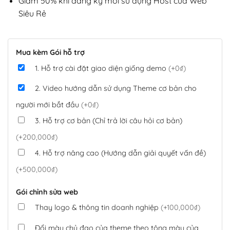
Giảm 50% khi đăng ký mới sử dụng Host của Web
Siêu Rẻ
Mua kèm Gói hỗ trợ
1. Hỗ trợ cài đặt giao diện giống demo
(+0₫)
2. Video hướng dẫn sử dụng Theme cơ bản cho
người mới bắt đầu
(+0₫)
3. Hỗ trợ cơ bản (Chỉ trả lời câu hỏi cơ bản)
(+200,000₫)
4. Hỗ trợ nâng cao (Hướng dẫn giải quyết vấn đề)
(+500,000₫)
Gói chỉnh sửa web
Thay logo & thông tin doanh nghiệp
(+100,000₫)
Đổi màu chủ đạo của theme theo tông màu của