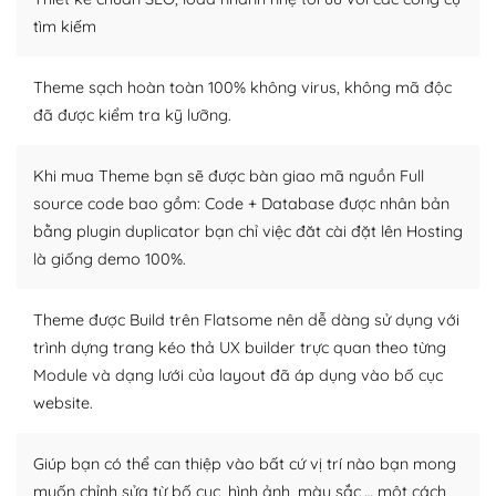
Dễ dàng tùy chỉnh trên WordPress
tìm kiếm
– Sở hữu một cộng đồng lớn, sẵn sàng hỗ trợ
Theme sạch hoàn toàn 100% không virus, không mã độc
WordPress là nơi lưu trữ cho một diễn đàn cộng đồng
đã được kiểm tra kỹ lưỡng.
khổng lồ được kiểm duyệt bởi các nhân viên và những
người cuồng tín WordPress.
Khi mua Theme bạn sẽ được bàn giao mã nguồn Full
source code bao gồm: Code + Database được nhân bản
Nếu bạn gặp khó khăn, bạn có thể lên mạng và tìm
bằng plugin duplicator bạn chỉ việc đăt cài đặt lên Hosting
kiếm những cộng đồng WordPress, họ sẽ giúp bạn trả
là giống demo 100%.
lời, giải đáp vấn đề của bạn.
Cộng đồng sử dụng WordPress sẵn sàng hỗ trợ bạn
Theme được Build trên Flatsome nên dễ dàng sử dụng với
trình dựng trang kéo thả UX builder trực quan theo từng
– Đa dạng plugin và themes
Module và dạng lưới của layout đã áp dụng vào bố cục
Plugin mở rộng là thành phần cài đặt thêm vào
website.
WordPress để tăng thêm các tính năng cần thiết. Có
nhiều plugin trả phí hoặc miễn phí.
Giúp bạn có thể can thiệp vào bất cứ vị trí nào bạn mong
muốn chỉnh sửa từ bố cục, hình ảnh, màu sắc,… một cách