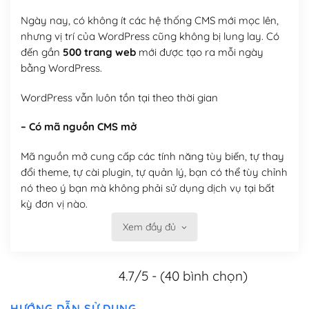
Ngày nay, có không ít các hệ thống CMS mới mọc lên,
nhưng vị trí của WordPress cũng không bị lung lay. Có
đến gần
500 trang web
mới được tạo ra mỗi ngày
bằng WordPress.
WordPress vẫn luôn tồn tại theo thời gian
– Có mã nguồn CMS mở
Mã nguồn mở cung cấp các tính năng tùy biến, tự thay
đổi theme, tự cài plugin, tự quản lý, bạn có thể tùy chỉnh
nó theo ý bạn mà không phải sử dụng dịch vụ tại bất
kỳ đơn vị nào.
Xem đầy đủ
Việc của bạn là đăng ký một tên miền và hosting để
chạy WordPress.
4.7/5 - (40 bình chọn)
Có thể tùy biến trên website WordPress
– Thân thiện với công cụ tìm kiếm
HƯỚNG DẪN SỬ DỤNG