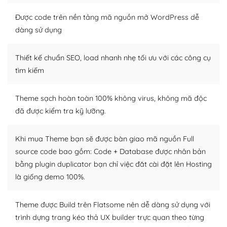
tìm kiếm chúng trên Internet hoặc nhờ chuyên gia.
Được code trên nền tảng mã nguồn mở WordPress dễ
Dễ dàng tùy chỉnh trên WordPress
dàng sử dụng
– Sở hữu một cộng đồng lớn, sẵn sàng hỗ trợ
Thiết kế chuẩn SEO, load nhanh nhẹ tối ưu với các công cụ
WordPress là nơi lưu trữ cho một diễn đàn cộng đồng
tìm kiếm
khổng lồ được kiểm duyệt bởi các nhân viên và những
người cuồng tín WordPress.
Theme sạch hoàn toàn 100% không virus, không mã độc
đã được kiểm tra kỹ lưỡng.
Nếu bạn gặp khó khăn, bạn có thể lên mạng và tìm
kiếm những cộng đồng WordPress, họ sẽ giúp bạn trả
lời, giải đáp vấn đề của bạn.
Khi mua Theme bạn sẽ được bàn giao mã nguồn Full
source code bao gồm: Code + Database được nhân bản
Cộng đồng sử dụng WordPress sẵn sàng hỗ trợ bạn
bằng plugin duplicator bạn chỉ việc đăt cài đặt lên Hosting
là giống demo 100%.
– Đa dạng plugin và themes
Plugin mở rộng là thành phần cài đặt thêm vào
Theme được Build trên Flatsome nên dễ dàng sử dụng với
WordPress để tăng thêm các tính năng cần thiết. Có
trình dựng trang kéo thả UX builder trực quan theo từng
nhiều plugin trả phí hoặc miễn phí.