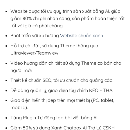
2,800,000₫.
là:
200,000₫.
Website được tối ưu quy trình sản xuất bằng AI, giúp
giảm 80% chi phí nhân công, sản phẩm hoàn thiện rất
tốt với giá cả phải chăng.
Phát triển với xu hướng
Website chuẩn xanh
Hỗ trợ cài đặt, sử dụng Theme thông qua
Ultraviewer/Teamview
Video hướng dẫn chi tiết sử dụng Theme cơ bản cho
người mới
Thiết kế chuẩn SEO, tối ưu chuẩn cho quảng cáo.
Dễ dàng quản lý, giao diện tùy chỉnh KÉO – THẢ.
Giao diện hiển thị đẹp trên mọi thiết bị (PC, tablet,
mobile).
Tặng Plugin Tự động tạo bài viết bằng AI
Giảm 50% sử dụng Xanh Chatbox AI Trợ Lý CSKH