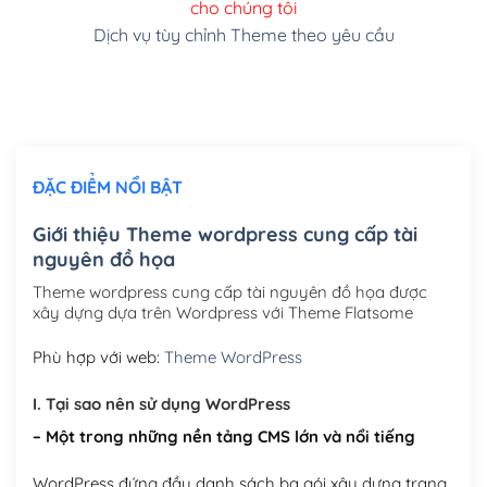
cho chúng tôi
(+150,000₫)
Dịch vụ tùy chỉnh Theme theo yêu cầu
Cài đặt SMTP Mail cho site Wordpress
(+100,000₫)
Thiết kế logo đơn giản để đăng web
(+300,000₫)
Chỉnh sửa site theo yêu cầu tuỳ chọn
(+2,000,000₫)
ĐẶC ĐIỂM NỔI BẬT
Mua thêm Host + Tên miền
Tên miền quốc tế .com .net .org (1 năm)
(+300,000₫)
Giới thiệu Theme wordpress cung cấp tài
nguyên đồ họa
Tên miền Việt Nam .vn (1 năm)
(+550,000₫)
Theme wordpress cung cấp tài nguyên đồ họa được
Hosting 2GB SSD (1 năm)
(+450,000₫)
xây dựng dựa trên Wordpress với Theme Flatsome
Hosting 3GB SSD (1 năm)
(+550,000₫)
Phù hợp với web:
Theme WordPress
Hosting 5GB SSD (1 năm)
(+650,000₫)
I. Tại sao nên sử dụng WordPress
– Một trong những nền tảng CMS lớn và nổi tiếng
Hosting 8GB SSD (1 năm)
(+950,000₫)
WordPress đứng đầu danh sách ba gói xây dựng trang