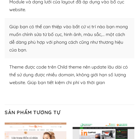
Module và dạng lưới của layout đã áp dụng vào bố cục
website.
Nhờ lượng người dùng đông đảo, thư viện themes và
plugin của WordPress rất phong phú. Bạn có thể thỏa
Giúp bạn có thể can thiệp vào bất cứ vị trí nào bạn mong
thích chọn lựa plugin và themes phù hợp cho mục đích
lập website của mình.
muốn chỉnh sửa từ bố cục, hình ảnh, màu sắc,… một cách
dễ dàng phù hợp với phong cách cũng như thương hiệu
WordPress đa dạng plugin và themes
của bạn.
– Dễ sử dụng
Theme được code trên Child theme nên update lâu dài có
Với mọi Hosting bất kỳ thì WordPress đều có thể dễ
thể sử dụng được nhiều domain, không giới hạn số lượng
dàng thiết lập vì thực tế nó đã cung cấp khoảng 60%
website. Giúp bạn tiết kiệm chi phí và thời gian
toàn bộ web.
Và bạn có toàn quyền tự do khi quyết định nơi lưu trữ
trang web WordPress của bạn.
SẢN PHẨM TƯƠNG TỰ
Dễ dàng lựa chọn Hosting cho website WordPress
– Bảo mật cực tốt