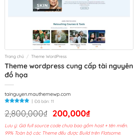
Trang chủ
/
Theme WordPress
Theme wordpress cung cấp tài nguyên
đồ họa
tainguyen.mauthemewp.com
Đã bán:
11
Giá
Giá
2,800,000
₫
200,000
₫
gốc
hiện
Lưu ý: Giá full source code chưa bao gồm host + tên miền.
là:
tại
99% Toàn bộ các Theme đều được Build trên Flatsome.