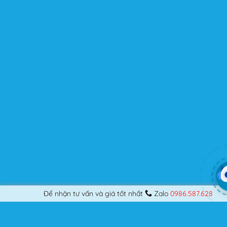
kế những Website đầu tiên, hay đã là một lập trình viên
chuyên nghiệp, nó vẫn thỏa mãn bạn dù là một người
khó tính.
Được cập nhật liên tục
Flatsome là sản phẩm bán chạy nhất của UX-Themes.
Vì thế, nó luôn được đầu tư và ưu ái cập nhật các tính
năng mới nhất, tốt nhất.
Flatsome còn hỗ trợ hơn 12 ngôn ngữ khác nhau, do đó
bạn có thể dịch Website ra hầu hết mọi ngôn ngữ mà
bạn muốn.