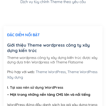
Dịch vụ tùy chỉnh Theme theo yêu cầu
Cài đặt SMTP Mail cho site Wordpress
(+100,000₫)
Thiết kế logo đơn giản để đăng web
(+300,000₫)
Chỉnh sửa site theo yêu cầu tuỳ chọn
(+2,000,000₫)
ĐẶC ĐIỂM NỔI BẬT
Mua thêm Host + Tên miền
Tên miền quốc tế .com .net .org (1 năm)
(+300,000₫)
Giới thiệu Theme wordpress công ty xây
dựng kiến trúc
Tên miền Việt Nam .vn (1 năm)
(+550,000₫)
Theme wordpress công ty xây dựng kiến trúc được xây
Hosting 2GB SSD (1 năm)
(+450,000₫)
dựng dựa trên Wordpress với Theme Flatsome
Hosting 3GB SSD (1 năm)
(+550,000₫)
Phù hợp với web:
Theme WordPress
,
Theme WordPress
Xây dựng
Hosting 5GB SSD (1 năm)
(+650,000₫)
I. Tại sao nên sử dụng WordPress
Hosting 8GB SSD (1 năm)
(+950,000₫)
– Một trong những nền tảng CMS lớn và nổi tiếng
WordPress đứng đầu danh sách ba gói xây dựng trang