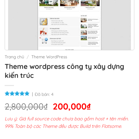
Trang chủ
/
Theme WordPress
Theme wordpress công ty xây dựng
kiến trúc
Đã bán:
4
Giá
Giá
2,800,000
₫
200,000
₫
gốc
hiện
Lưu ý: Giá full source code chưa bao gồm host + tên miền.
là:
tại
99% Toàn bộ các Theme đều được Build trên Flatsome.
2,800,000₫.
là: