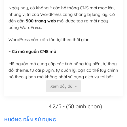
Ngày nay, có không ít các hệ thống CMS mới mọc lên,
nhưng vị trí của WordPress cũng không bị lung lay. Có
đến gần
500 trang web
mới được tạo ra mỗi ngày
bằng WordPress.
WordPress vẫn luôn tồn tại theo thời gian
– Có mã nguồn CMS mở
Mã nguồn mở cung cấp các tính năng tùy biến, tự thay
đổi theme, tự cài plugin, tự quản lý, bạn có thể tùy chỉnh
nó theo ý bạn mà không phải sử dụng dịch vụ tại bất
kỳ đơn vị nào.
Xem đầy đủ
Việc của bạn là đăng ký một tên miền và hosting để
chạy WordPress.
4.2/5 - (50 bình chọn)
Có thể tùy biến trên website WordPress
HƯỚNG DẪN SỬ DỤNG
– Thân thiện với công cụ tìm kiếm