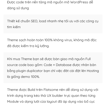
Được code trên nền tảng mã nguồn mở WordPress dễ
tìm kiếm chúng trên Internet hoặc nhờ chuyên gia.
dàng sử dụng
Dễ dàng tùy chỉnh trên WordPress
Thiết kế chuẩn SEO, load nhanh nhẹ tối ưu với các công cụ
– Sở hữu một cộng đồng lớn, sẵn sàng hỗ trợ
tìm kiếm
WordPress là nơi lưu trữ cho một diễn đàn cộng đồng
khổng lồ được kiểm duyệt bởi các nhân viên và những
Theme sạch hoàn toàn 100% không virus, không mã độc
người cuồng tín WordPress.
đã được kiểm tra kỹ lưỡng.
Nếu bạn gặp khó khăn, bạn có thể lên mạng và tìm
kiếm những cộng đồng WordPress, họ sẽ giúp bạn trả
Khi mua Theme bạn sẽ được bàn giao mã nguồn Full
lời, giải đáp vấn đề của bạn.
source code bao gồm: Code + Database được nhân bản
bằng plugin duplicator bạn chỉ việc đăt cài đặt lên Hosting
Cộng đồng sử dụng WordPress sẵn sàng hỗ trợ bạn
là giống demo 100%.
– Đa dạng plugin và themes
Theme được Build trên Flatsome nên dễ dàng sử dụng với
Plugin mở rộng là thành phần cài đặt thêm vào
trình dựng trang kéo thả UX builder trực quan theo từng
WordPress để tăng thêm các tính năng cần thiết. Có
Module và dạng lưới của layout đã áp dụng vào bố cục
nhiều plugin trả phí hoặc miễn phí.