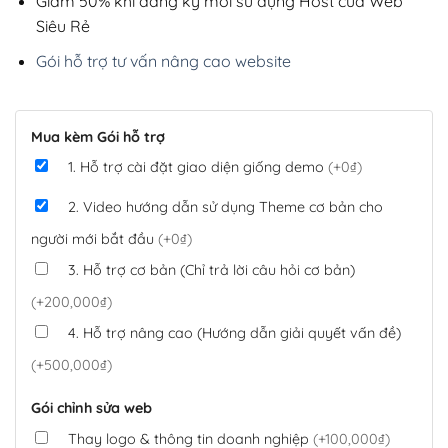
Giảm 50% khi đăng ký mới sử dụng Host của Web
Siêu Rẻ
Gói hỗ trợ tư vấn nâng cao website
Mua kèm Gói hỗ trợ
1. Hỗ trợ cài đặt giao diện giống demo
(+0₫)
2. Video hướng dẫn sử dụng Theme cơ bản cho
người mới bắt đầu
(+0₫)
3. Hỗ trợ cơ bản (Chỉ trả lời câu hỏi cơ bản)
(+200,000₫)
4. Hỗ trợ nâng cao (Hướng dẫn giải quyết vấn đề)
(+500,000₫)
Gói chỉnh sửa web
Thay logo & thông tin doanh nghiệp
(+100,000₫)