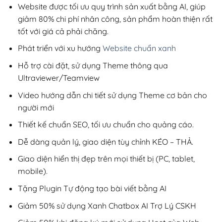
200,000₫.
Website được tối ưu quy trình sản xuất bằng AI, giúp
giảm 80% chi phí nhân công, sản phẩm hoàn thiện rất
tốt với giá cả phải chăng.
Phát triển với xu hướng
Website chuẩn xanh
Hỗ trợ cài đặt, sử dụng Theme thông qua
Ultraviewer/Teamview
Video hướng dẫn chi tiết sử dụng Theme cơ bản cho
người mới
Thiết kế chuẩn SEO, tối ưu chuẩn cho quảng cáo.
Dễ dàng quản lý, giao diện tùy chỉnh KÉO – THẢ.
Giao diện hiển thị đẹp trên mọi thiết bị (PC, tablet,
mobile).
Tặng Plugin Tự động tạo bài viết bằng AI
Giảm 50% sử dụng Xanh Chatbox AI Trợ Lý CSKH