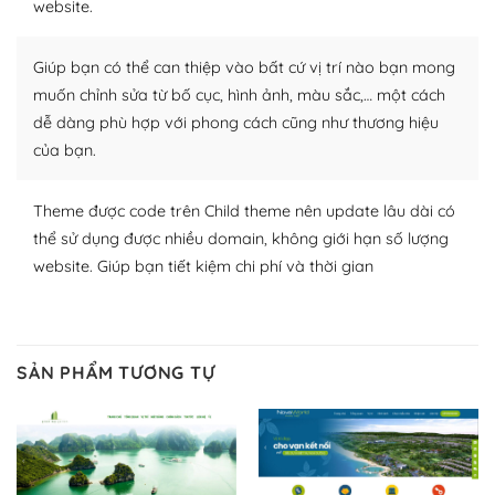
website.
Nhờ lượng người dùng đông đảo, thư viện themes và
Giúp bạn có thể can thiệp vào bất cứ vị trí nào bạn mong
plugin của WordPress rất phong phú. Bạn có thể thỏa
thích chọn lựa plugin và themes phù hợp cho mục đích
muốn chỉnh sửa từ bố cục, hình ảnh, màu sắc,… một cách
lập website của mình.
dễ dàng phù hợp với phong cách cũng như thương hiệu
của bạn.
WordPress đa dạng plugin và themes
Theme được code trên Child theme nên update lâu dài có
– Dễ sử dụng
thể sử dụng được nhiều domain, không giới hạn số lượng
Với mọi Hosting bất kỳ thì WordPress đều có thể dễ
website. Giúp bạn tiết kiệm chi phí và thời gian
dàng thiết lập vì thực tế nó đã cung cấp khoảng 60%
toàn bộ web.
Và bạn có toàn quyền tự do khi quyết định nơi lưu trữ
SẢN PHẨM TƯƠNG TỰ
trang web WordPress của bạn.
Dễ dàng lựa chọn Hosting cho website WordPress
– Bảo mật cực tốt