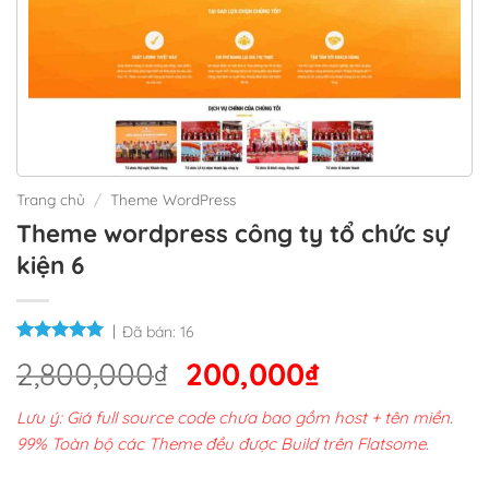
Trang chủ
/
Theme WordPress
Theme wordpress công ty tổ chức sự
kiện 6
Đã bán:
16
Giá
Giá
2,800,000
₫
200,000
₫
gốc
hiện
Lưu ý: Giá full source code chưa bao gồm host + tên miền.
là:
tại
99% Toàn bộ các Theme đều được Build trên Flatsome.
2,800,000₫.
là: