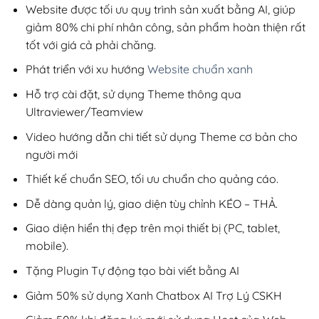
200,000₫.
Website được tối ưu quy trình sản xuất bằng AI, giúp
giảm 80% chi phí nhân công, sản phẩm hoàn thiện rất
tốt với giá cả phải chăng.
Phát triển với xu hướng
Website chuẩn xanh
Hỗ trợ cài đặt, sử dụng Theme thông qua
Ultraviewer/Teamview
Video hướng dẫn chi tiết sử dụng Theme cơ bản cho
người mới
Thiết kế chuẩn SEO, tối ưu chuẩn cho quảng cáo.
Dễ dàng quản lý, giao diện tùy chỉnh KÉO – THẢ.
Giao diện hiển thị đẹp trên mọi thiết bị (PC, tablet,
mobile).
Tặng Plugin Tự động tạo bài viết bằng AI
Giảm 50% sử dụng Xanh Chatbox AI Trợ Lý CSKH