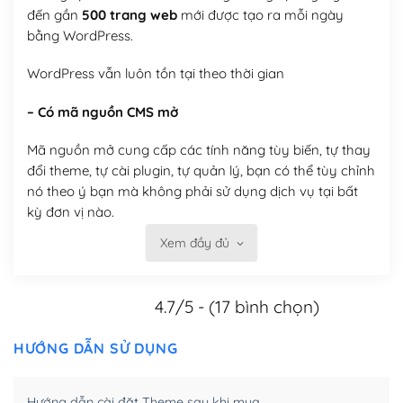
đến gần
500 trang web
mới được tạo ra mỗi ngày
bằng WordPress.
WordPress vẫn luôn tồn tại theo thời gian
– Có mã nguồn CMS mở
Mã nguồn mở cung cấp các tính năng tùy biến, tự thay
đổi theme, tự cài plugin, tự quản lý, bạn có thể tùy chỉnh
nó theo ý bạn mà không phải sử dụng dịch vụ tại bất
kỳ đơn vị nào.
Xem đầy đủ
Việc của bạn là đăng ký một tên miền và hosting để
chạy WordPress.
4.7/5 - (17 bình chọn)
Có thể tùy biến trên website WordPress
– Thân thiện với công cụ tìm kiếm
HƯỚNG DẪN SỬ DỤNG
WordPress được thiết kế để thân thiện với SEO vì
Hướng dẫn cài đặt Theme sau khi mua