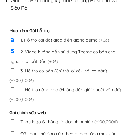
Giảm 50% khi đăng ký mới sử dụng Host của Web
Siêu Rẻ
Mua kèm Gói hỗ trợ
1. Hỗ trợ cài đặt giao diện giống demo
(+0₫)
2. Video hướng dẫn sử dụng Theme cơ bản cho
người mới bắt đầu
(+0₫)
3. Hỗ trợ cơ bản (Chỉ trả lời câu hỏi cơ bản)
(+200,000₫)
4. Hỗ trợ nâng cao (Hướng dẫn giải quyết vấn đề)
(+500,000₫)
Gói chỉnh sửa web
Thay logo & thông tin doanh nghiệp
(+100,000₫)
Đổi màu chủ đạo của theme theo tông màu của