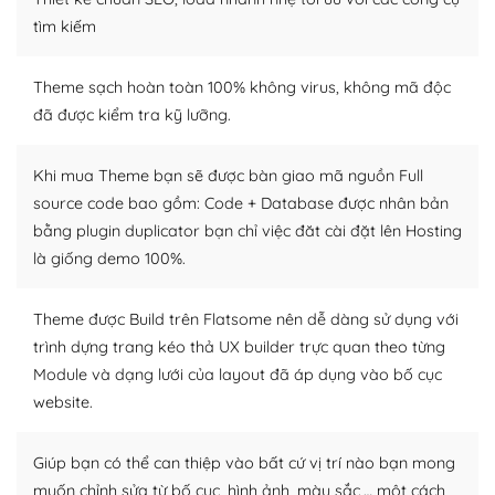
tìm kiếm
– Sở hữu một cộng đồng lớn, sẵn sàng hỗ trợ
WordPress là nơi lưu trữ cho một diễn đàn cộng đồng
Theme sạch hoàn toàn 100% không virus, không mã độc
khổng lồ được kiểm duyệt bởi các nhân viên và những
đã được kiểm tra kỹ lưỡng.
người cuồng tín WordPress.
Khi mua Theme bạn sẽ được bàn giao mã nguồn Full
Nếu bạn gặp khó khăn, bạn có thể lên mạng và tìm
source code bao gồm: Code + Database được nhân bản
kiếm những cộng đồng WordPress, họ sẽ giúp bạn trả
bằng plugin duplicator bạn chỉ việc đăt cài đặt lên Hosting
lời, giải đáp vấn đề của bạn.
là giống demo 100%.
Cộng đồng sử dụng WordPress sẵn sàng hỗ trợ bạn
Theme được Build trên Flatsome nên dễ dàng sử dụng với
– Đa dạng plugin và themes
trình dựng trang kéo thả UX builder trực quan theo từng
Module và dạng lưới của layout đã áp dụng vào bố cục
Plugin mở rộng là thành phần cài đặt thêm vào
WordPress để tăng thêm các tính năng cần thiết. Có
website.
nhiều plugin trả phí hoặc miễn phí.
Giúp bạn có thể can thiệp vào bất cứ vị trí nào bạn mong
Nhờ lượng người dùng đông đảo, thư viện themes và
muốn chỉnh sửa từ bố cục, hình ảnh, màu sắc,… một cách