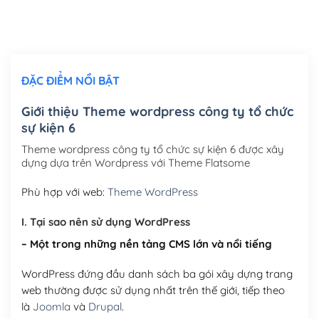
Thiết kế logo đơn giản để đăng web
(+300,000₫)
Chỉnh sửa site theo yêu cầu tuỳ chọn
(+2,000,000₫)
ĐẶC ĐIỂM NỔI BẬT
Mua thêm Host + Tên miền
Tên miền quốc tế .com .net .org (1 năm)
(+300,000₫)
Giới thiệu Theme wordpress công ty tổ chức
sự kiện 6
Tên miền Việt Nam .vn (1 năm)
(+550,000₫)
Theme wordpress công ty tổ chức sự kiện 6 được xây
Hosting 2GB SSD (1 năm)
(+450,000₫)
dựng dựa trên Wordpress với Theme Flatsome
Hosting 3GB SSD (1 năm)
(+550,000₫)
Phù hợp với web:
Theme WordPress
Hosting 5GB SSD (1 năm)
(+650,000₫)
I. Tại sao nên sử dụng WordPress
– Một trong những nền tảng CMS lớn và nổi tiếng
Hosting 8GB SSD (1 năm)
(+950,000₫)
WordPress đứng đầu danh sách ba gói xây dựng trang
web thường được sử dụng nhất trên thế giới, tiếp theo
là
Joomla
và
Drupal
.