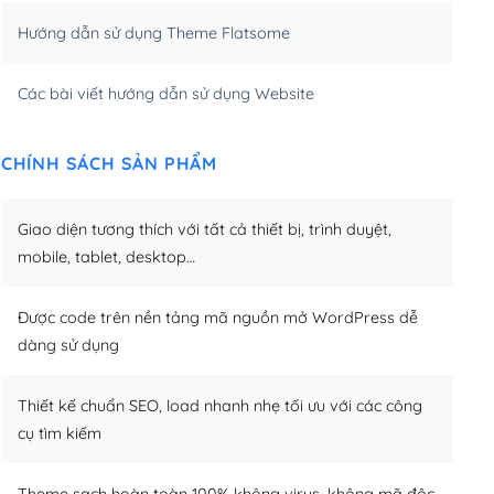
Hướng dẫn sử dụng Theme Flatsome
m)
(+950,000₫)
Các bài viết hướng dẫn sử dụng Website
CHÍNH SÁCH SẢN PHẨM
Giao diện tương thích với tất cả thiết bị, trình duyệt,
mobile, tablet, desktop…
Được code trên nền tảng mã nguồn mở WordPress dễ
dàng sử dụng
Thiết kế chuẩn SEO, load nhanh nhẹ tối ưu với các công
cụ tìm kiếm
Theme sạch hoàn toàn 100% không virus, không mã độc