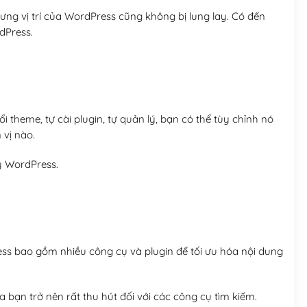
ng vị trí của WordPress cũng không bị lung lay. Có đến
dPress.
 theme, tự cài plugin, tự quản lý, bạn có thể tùy chỉnh nó
 vị nào.
y WordPress.
ess bao gồm nhiều công cụ và plugin để tối ưu hóa nội dung
 bạn trở nên rất thu hút đối với các công cụ tìm kiếm.