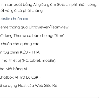
200,000₫.
rình sản xuất bằng AI, giúp giảm 80% chi phí nhân công,
ốt với giá cả phải chăng.
bsite chuẩn xanh
 Theme thông qua Ultraviewer/Teamview
 sử dụng Theme cơ bản cho người mới
ưu chuẩn cho quảng cáo.
ện tùy chỉnh KÉO – THẢ.
 mọi thiết bị (PC, tablet, mobile).
ài viết bằng AI
hatbox AI Trợ Lý CSKH
i sử dụng Host của Web Siêu Rẻ