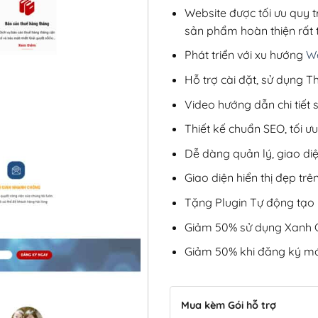
Website được tối ưu quy t
sản phẩm hoàn thiện rất t
Phát triển với xu hướng
We
Hỗ trợ cài đặt, sử dụng
Video hướng dẫn chi tiết
Thiết kế chuẩn SEO, tối 
Dễ dàng quản lý, giao di
Giao diện hiển thị đẹp trên
Tặng Plugin Tự động tạo b
Giảm 50% sử dụng Xanh C
Giảm 50% khi đăng ký mớ
Mua kèm Gói hỗ trợ