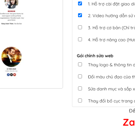
1. Hỗ trợ cài đặt giao
2. Video hướng dẫn sử
3. Hỗ trợ cơ bản (Chỉ tr
4. Hỗ trợ nâng cao (Hư
Gói chỉnh sửa web
Thay logo & thông tin
Đổi màu chủ đạo của 
Sửa danh mục và sắp x
Thay đổi bố cục trang 
Để
Tích hợp thanh toán 
Za
Xác minh Website, liên