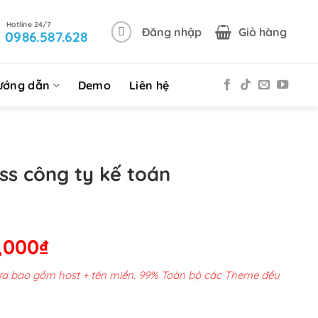
Đăng nhập
Giỏ hàng
0986.587.628
ướng dẫn
Demo
Liên hệ
s công ty kế toán
Giá
,000
₫
hiện
chưa bao gồm host + tên miền. 99% Toàn bộ các Theme đều
tại
00,000₫.
là: