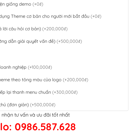
 diện giống demo
(+0₫)
 dụng Theme cơ bản cho người mới bắt đầu
(+0₫)
ả lời câu hỏi cơ bản)
(+200,000₫)
ớng dẫn giải quyết vấn đề)
(+500,000₫)
 doanh nghiệp
(+100,000₫)
theme theo tông màu của logo
(+200,000₫)
ếp lại thanh menu chuẩn
(+300,000₫)
chủ (đơn giản)
(+500,000₫)
 nhận tư vấn và ưu đãi tốt nhất
QR Code ngân hàng
(+100,000₫)
lo: 0986.587.628
 kết google, cập nhật sitemap
(+50,000₫)