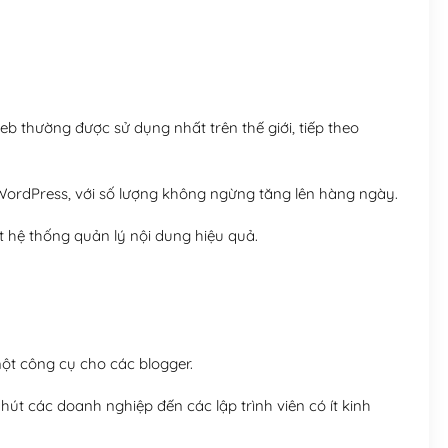
Hosting 8GB SSD (1 nă
 thường được sử dụng nhất trên thế giới, tiếp theo
ordPress, với số lượng không ngừng tăng lên hàng ngày.
 hệ thống quản lý nội dung hiệu quả.
t công cụ cho các blogger.
út các doanh nghiệp đến các lập trình viên có ít kinh