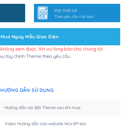
nhanh
(+0₫)
Đặt thiết kế
ở slider chính
(+200,000₫)
Theo yêu cầu của bạn
 bộ site theo yêu cầu
(+150,000₫)
Mua Ngay Mẫu Giao Diện
 site Wordpress
(+100,000₫)
n để đăng web
(+300,000₫)
i không xem được. Xin vui lòng báo cho chúng tôi
 vụ tùy chỉnh Theme theo yêu cầu
u cầu tuỳ chọn
(+2,000,000₫)
.net .org (1 năm)
(+300,000₫)
HƯỚNG DẪN SỬ DỤNG
(1 năm)
(+550,000₫)
m)
(+450,000₫)
Hướng dẫn cài đặt Theme sau khi mua
m)
(+550,000₫)
Video Hướng dẫn sửa website WordPress
m)
(+650,000₫)