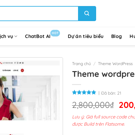
HOT
ịch vụ
ChatBot AI
Dự án tiêu biểu
Blog
H
Trang chủ
/
Theme WordPress
Theme wordpres
Đã bán:
21
Giá
2,800,000
₫
200
gốc
Lưu ý: Giá full source code 
là:
được Build trên Flatsome.
2,8