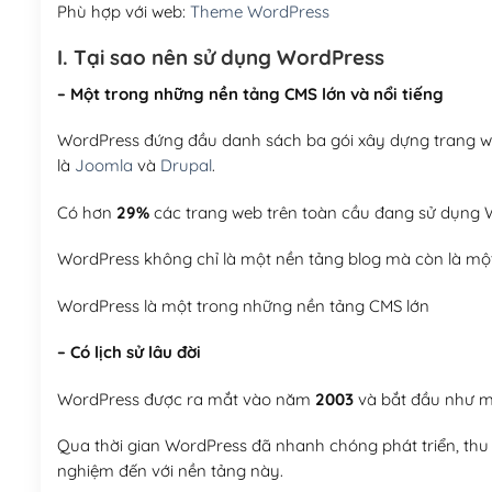
Phù hợp với web:
Theme WordPress
I. Tại sao nên sử dụng WordPress
– Một trong những nền tảng CMS lớn và nổi tiếng
WordPress đứng đầu danh sách ba gói xây dựng trang web
là
Joomla
và
Drupal
.
Có hơn
29%
các trang web trên toàn cầu đang sử dụng W
WordPress không chỉ là một nền tảng blog mà còn là một
WordPress là một trong những nền tảng CMS lớn
– Có lịch sử lâu đời
WordPress được ra mắt vào năm
2003
và bắt đầu như mộ
Qua thời gian WordPress đã nhanh chóng phát triển, thu h
nghiệm đến với nền tảng này.