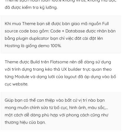
đã được kiểm tra kỹ lưỡng.
Khi mua Theme bạn sẽ được bàn giao mã nguồn Full
source code bao gồm: Code + Database được nhân bản
bằng plugin duplicator bạn chỉ việc đăt cài đặt lên
Hosting là giống demo 100%.
Theme được Build trên Flatsome nên dễ dàng sử dụng
với trình dựng trang kéo thả UX builder trực quan theo
từng Module và dạng lưới của layout đã áp dụng vào bố
cục website.
Giúp bạn có thể can thiệp vào bất cứ vị trí nào bạn
mong muốn chỉnh sửa từ bố cục, hình ảnh, màu sắc,…
một cách dễ dàng phù hợp với phong cách cũng như
thương hiệu của bạn.