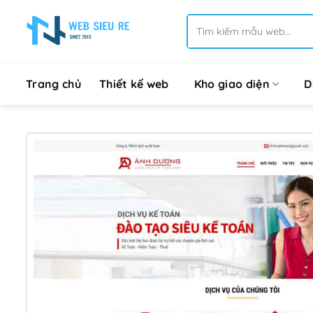
Bỏ
Tìm
qua
kiếm:
nội
dung
Trang chủ
Thiết kế web
Kho giao diện
D