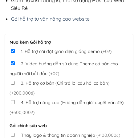
Giảm 50% khi đăng ký mới sử dụng Host của Web
Siêu Rẻ
Gói hỗ trợ tư vấn nâng cao website
Mua kèm Gói hỗ trợ
1. Hỗ trợ cài đặt giao diện giống demo
(+0₫)
2. Video hướng dẫn sử dụng Theme cơ bản cho
người mới bắt đầu
(+0₫)
3. Hỗ trợ cơ bản (Chỉ trả lời câu hỏi cơ bản)
(+200,000₫)
4. Hỗ trợ nâng cao (Hướng dẫn giải quyết vấn đề)
(+500,000₫)
Gói chỉnh sửa web
Thay logo & thông tin doanh nghiệp
(+100,000₫)