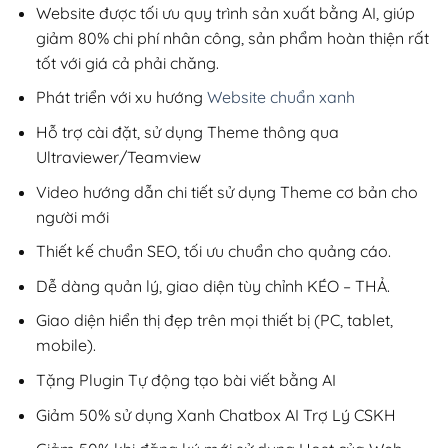
200,000₫.
Website được tối ưu quy trình sản xuất bằng AI, giúp
giảm 80% chi phí nhân công, sản phẩm hoàn thiện rất
tốt với giá cả phải chăng.
Phát triển với xu hướng
Website chuẩn xanh
Hỗ trợ cài đặt, sử dụng Theme thông qua
Ultraviewer/Teamview
Video hướng dẫn chi tiết sử dụng Theme cơ bản cho
người mới
Thiết kế chuẩn SEO, tối ưu chuẩn cho quảng cáo.
Dễ dàng quản lý, giao diện tùy chỉnh KÉO – THẢ.
Giao diện hiển thị đẹp trên mọi thiết bị (PC, tablet,
mobile).
Tặng Plugin Tự động tạo bài viết bằng AI
Giảm 50% sử dụng Xanh Chatbox AI Trợ Lý CSKH