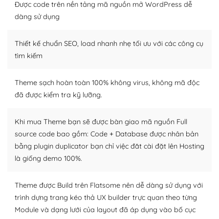
Được code trên nền tảng mã nguồn mở WordPress dễ
Dễ dàng tùy chỉnh trên WordPress
dàng sử dụng
– Sở hữu một cộng đồng lớn, sẵn sàng hỗ trợ
Thiết kế chuẩn SEO, load nhanh nhẹ tối ưu với các công cụ
WordPress là nơi lưu trữ cho một diễn đàn cộng đồng
tìm kiếm
khổng lồ được kiểm duyệt bởi các nhân viên và những
người cuồng tín WordPress.
Theme sạch hoàn toàn 100% không virus, không mã độc
đã được kiểm tra kỹ lưỡng.
Nếu bạn gặp khó khăn, bạn có thể lên mạng và tìm
kiếm những cộng đồng WordPress, họ sẽ giúp bạn trả
lời, giải đáp vấn đề của bạn.
Khi mua Theme bạn sẽ được bàn giao mã nguồn Full
source code bao gồm: Code + Database được nhân bản
Cộng đồng sử dụng WordPress sẵn sàng hỗ trợ bạn
bằng plugin duplicator bạn chỉ việc đăt cài đặt lên Hosting
là giống demo 100%.
– Đa dạng plugin và themes
Plugin mở rộng là thành phần cài đặt thêm vào
Theme được Build trên Flatsome nên dễ dàng sử dụng với
WordPress để tăng thêm các tính năng cần thiết. Có
trình dựng trang kéo thả UX builder trực quan theo từng
nhiều plugin trả phí hoặc miễn phí.
Module và dạng lưới của layout đã áp dụng vào bố cục