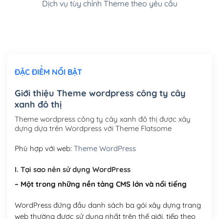
Dịch vụ tùy chỉnh Theme theo yêu cầu
Cài đặt SMTP Mail cho site Wordpress
(+100,000₫)
Thiết kế logo đơn giản để đăng web
(+300,000₫)
Chỉnh sửa site theo yêu cầu tuỳ chọn
(+2,000,000₫)
ĐẶC ĐIỂM NỔI BẬT
Mua thêm Host + Tên miền
Tên miền quốc tế .com .net .org (1 năm)
(+300,000₫)
Giới thiệu Theme wordpress công ty cây
xanh đô thị
Tên miền Việt Nam .vn (1 năm)
(+550,000₫)
Theme wordpress công ty cây xanh đô thị được xây
Hosting 2GB SSD (1 năm)
(+450,000₫)
dựng dựa trên Wordpress với Theme Flatsome
Hosting 3GB SSD (1 năm)
(+550,000₫)
Phù hợp với web:
Theme WordPress
Hosting 5GB SSD (1 năm)
(+650,000₫)
I. Tại sao nên sử dụng WordPress
– Một trong những nền tảng CMS lớn và nổi tiếng
Hosting 8GB SSD (1 năm)
(+950,000₫)
WordPress đứng đầu danh sách ba gói xây dựng trang
web thường được sử dụng nhất trên thế giới, tiếp theo