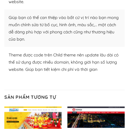
website.
Nhờ lượng người dùng đông đảo, thư viện themes và
plugin của WordPress rất phong phú. Bạn có thể thỏa
Giúp bạn có thể can thiệp vào bất cứ vị trí nào bạn mong
thích chọn lựa plugin và themes phù hợp cho mục đích
lập website của mình.
muốn chỉnh sửa từ bố cục, hình ảnh, màu sắc,… một cách
dễ dàng phù hợp với phong cách cũng như thương hiệu
WordPress đa dạng plugin và themes
của bạn.
– Dễ sử dụng
Theme được code trên Child theme nên update lâu dài có
Với mọi Hosting bất kỳ thì WordPress đều có thể dễ
thể sử dụng được nhiều domain, không giới hạn số lượng
dàng thiết lập vì thực tế nó đã cung cấp khoảng 60%
website. Giúp bạn tiết kiệm chi phí và thời gian
toàn bộ web.
Và bạn có toàn quyền tự do khi quyết định nơi lưu trữ
trang web WordPress của bạn.
SẢN PHẨM TƯƠNG TỰ
Dễ dàng lựa chọn Hosting cho website WordPress
– Bảo mật cực tốt