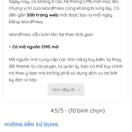
Ngày nay, có không ít các hệ thống CMS mới mọc lên,
nhưng vị trí của WordPress cũng không bị lung lay. Có
đến gần
500 trang web
mới được tạo ra mỗi ngày
bằng WordPress.
WordPress vẫn luôn tồn tại theo thời gian
– Có mã nguồn CMS mở
Mã nguồn mở cung cấp các tính năng tùy biến, tự thay
đổi theme, tự cài plugin, tự quản lý, bạn có thể tùy chỉnh
nó theo ý bạn mà không phải sử dụng dịch vụ tại bất
kỳ đơn vị nào.
Xem đầy đủ
Việc của bạn là đăng ký một tên miền và hosting để
chạy WordPress.
4.5/5 - (10 bình chọn)
Có thể tùy biến trên website WordPress
– Thân thiện với công cụ tìm kiếm
HƯỚNG DẪN SỬ DỤNG