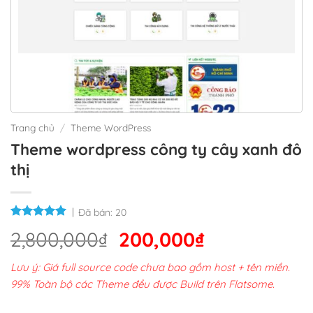
Trang chủ
/
Theme WordPress
Theme wordpress công ty cây xanh đô
thị
Đã bán:
20
Giá
Giá
2,800,000
₫
200,000
₫
gốc
hiện
Lưu ý: Giá full source code chưa bao gồm host + tên miền.
là:
tại
99% Toàn bộ các Theme đều được Build trên Flatsome.
2,800,000₫.
là: