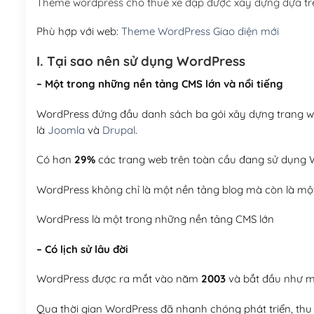
Theme wordpress cho thuê xe đạp được xây dựng dựa tr
Phù hợp với web:
Theme WordPress Giao diện mới
I. Tại sao nên sử dụng WordPress
– Một trong những nền tảng CMS lớn và nổi tiếng
WordPress đứng đầu danh sách ba gói xây dựng trang web
là
Joomla
và
Drupal
.
Có hơn
29%
các trang web trên toàn cầu đang sử dụng W
WordPress không chỉ là một nền tảng blog mà còn là một
WordPress là một trong những nền tảng CMS lớn
– Có lịch sử lâu đời
WordPress được ra mắt vào năm
2003
và bắt đầu như mộ
Qua thời gian WordPress đã nhanh chóng phát triển, thu h