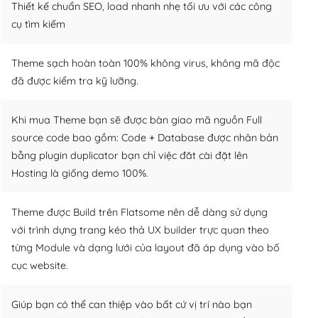
Thiết kế chuẩn SEO, load nhanh nhẹ tối ưu với các công
cụ tìm kiếm
Theme sạch hoàn toàn 100% không virus, không mã độc
đã được kiểm tra kỹ lưỡng.
Khi mua Theme bạn sẽ được bàn giao mã nguồn Full
source code bao gồm: Code + Database được nhân bản
bằng plugin duplicator bạn chỉ việc đăt cài đặt lên
Hosting là giống demo 100%.
Theme được Build trên Flatsome nên dễ dàng sử dụng
với trình dựng trang kéo thả UX builder trực quan theo
từng Module và dạng lưới của layout đã áp dụng vào bố
cục website.
Giúp bạn có thể can thiệp vào bất cứ vị trí nào bạn