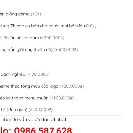
 diện giống demo
(+0₫)
 dụng Theme cơ bản cho người mới bắt đầu
(+0₫)
ả lời câu hỏi cơ bản)
(+200,000₫)
ớng dẫn giải quyết vấn đề)
(+500,000₫)
 doanh nghiệp
(+100,000₫)
theme theo tông màu của logo
(+200,000₫)
ếp lại thanh menu chuẩn
(+300,000₫)
chủ (đơn giản)
(+500,000₫)
 nhận tư vấn và ưu đãi tốt nhất
QR Code ngân hàng
(+100,000₫)
lo: 0986.587.628