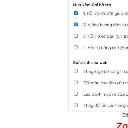
Mua kèm Gói hỗ trợ
1. Hỗ trợ cài đặt giao
2. Video hướng dẫn sử
3. Hỗ trợ cơ bản (Chỉ tr
4. Hỗ trợ nâng cao (Hư
Gói chỉnh sửa web
Thay logo & thông tin
Đổi màu chủ đạo của 
Sửa danh mục và sắp x
Thay đổi bố cục trang 
Để
Tích hợp thanh toán 
Za