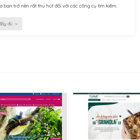
 bạn trở nên rất thu hút đối với các công cụ tìm kiếm.
đầy đủ
n trở nên dễ dàng và nhanh chóng. Với kho Theme
ở nên hấp dẫn và đơn giản hơn.
kế tốt, bạn có thể tự sửa đổi. Nếu không bạn có thể tìm
ổng lồ được kiểm duyệt bởi các nhân viên và những người
hững cộng đồng WordPress, họ sẽ giúp bạn trả lời, giải