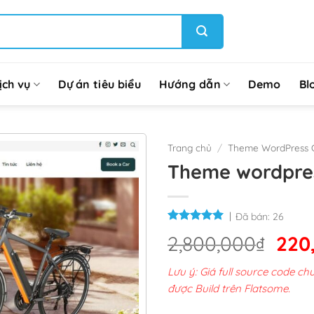
ịch vụ
Dự án tiêu biểu
Hướng dẫn
Demo
Bl
Trang chủ
/
Theme WordPress G
Theme wordpres
Đã bán:
26
Giá
2,800,000
₫
220
gốc
Lưu ý: Giá full source code 
là:
được Build trên Flatsome.
2,8