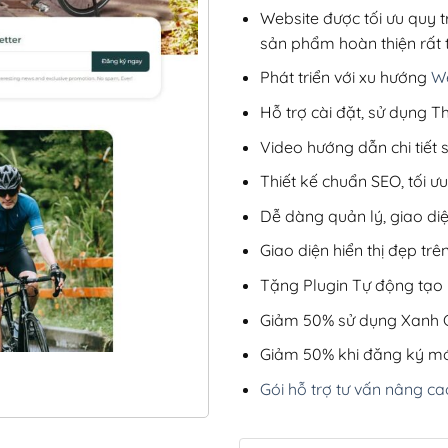
Website được tối ưu quy t
sản phẩm hoàn thiện rất t
Phát triển với xu hướng
We
Hỗ trợ cài đặt, sử dụng
Video hướng dẫn chi tiết
Thiết kế chuẩn SEO, tối 
Dễ dàng quản lý, giao di
Giao diện hiển thị đẹp trên
Tặng Plugin Tự động tạo b
Giảm 50% sử dụng Xanh C
Giảm 50% khi đăng ký mớ
Gói hỗ trợ tư vấn nâng ca