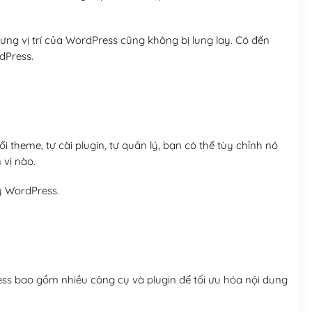
ng vị trí của WordPress cũng không bị lung lay. Có đến
dPress.
 theme, tự cài plugin, tự quản lý, bạn có thể tùy chỉnh nó
 vị nào.
y WordPress.
ess bao gồm nhiều công cụ và plugin để tối ưu hóa nội dung