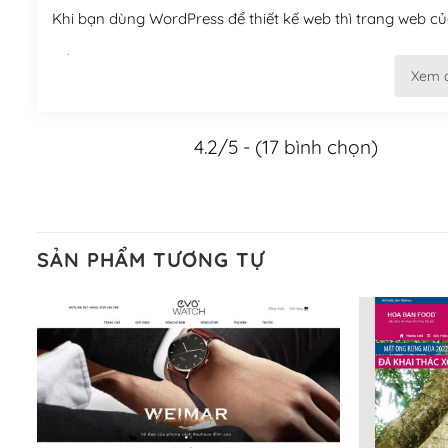
Khi bạn dùng WordPress để thiết kế web thì trang web của
Tối ưu hóa công cụ tìm kiếm
Xem 
– Dễ dàng tùy chỉnh, sửa chữa
4.2/5 - (17 bình chọn)
Khi bạn sử dụng WordPress, thì vấn đề giao diện của bạ
WordPress đa dạng sẽ giúp việc thực hiện các thiết kế tr
Nếu bạn có các kỹ thuật cơ bản với một theme được thiết 
kiếm chúng trên Internet hoặc nhờ chuyên gia.
SẢN PHẨM TƯƠNG TỰ
Dễ dàng tùy chỉnh trên WordPress
– Sở hữu một cộng đồng lớn, sẵn sàng hỗ trợ
WordPress là nơi lưu trữ cho một diễn đàn cộng đồng kh
cuồng tín WordPress.
Nếu bạn gặp khó khăn, bạn có thể lên mạng và tìm kiếm n