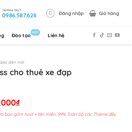
Đăng nhập
Giỏ hàng
0986.587.628
HOT
og
Đào tạo
Liên hệ
iao diện mới
s cho thuê xe đạp
Giá
,000
₫
hiện
chưa bao gồm host + tên miền. 99% Toàn bộ các Theme đều
tại
00,000₫.
là: