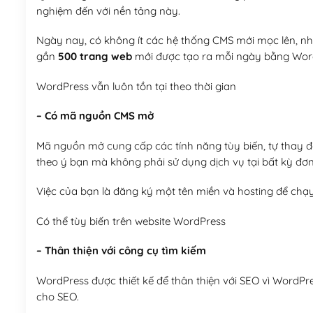
nghiệm đến với nền tảng này.
Ngày nay, có không ít các hệ thống CMS mới mọc lên, như
gần
500 trang web
mới được tạo ra mỗi ngày bằng Wor
WordPress vẫn luôn tồn tại theo thời gian
– Có mã nguồn CMS mở
Mã nguồn mở cung cấp các tính năng tùy biến, tự thay đổi
theo ý bạn mà không phải sử dụng dịch vụ tại bất kỳ đơn
Việc của bạn là đăng ký một tên miền và hosting để chạ
Có thể tùy biến trên website WordPress
– Thân thiện với công cụ tìm kiếm
WordPress được thiết kế để thân thiện với SEO vì WordPr
cho SEO.