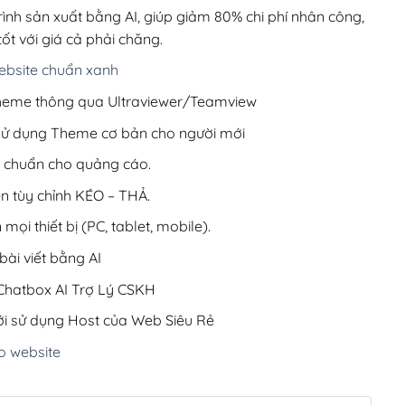
220,000₫.
rình sản xuất bằng AI, giúp giảm 80% chi phí nhân công,
ốt với giá cả phải chăng.
bsite chuẩn xanh
 Theme thông qua Ultraviewer/Teamview
 sử dụng Theme cơ bản cho người mới
ưu chuẩn cho quảng cáo.
ện tùy chỉnh KÉO – THẢ.
 mọi thiết bị (PC, tablet, mobile).
ài viết bằng AI
hatbox AI Trợ Lý CSKH
i sử dụng Host của Web Siêu Rẻ
o website