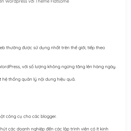
ên Wordpress với Theme Flatsome
Hosting 5GB SSD (1 nă
Hosting 8GB SSD (1 nă
 thường được sử dụng nhất trên thế giới, tiếp theo
ordPress, với số lượng không ngừng tăng lên hàng ngày.
 hệ thống quản lý nội dung hiệu quả.
t công cụ cho các blogger.
út các doanh nghiệp đến các lập trình viên có ít kinh