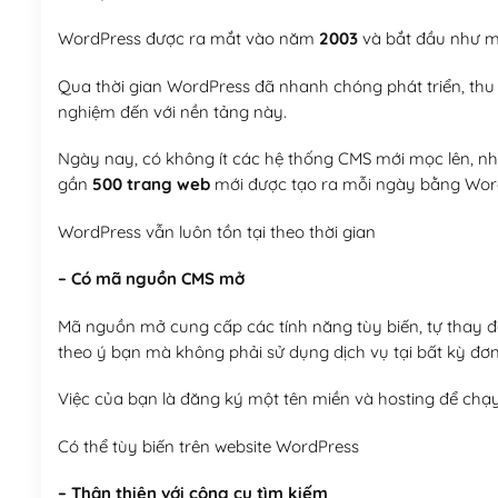
WordPress được ra mắt vào năm
2003
và bắt đầu như mộ
Qua thời gian WordPress đã nhanh chóng phát triển, thu h
nghiệm đến với nền tảng này.
Ngày nay, có không ít các hệ thống CMS mới mọc lên, như
gần
500 trang web
mới được tạo ra mỗi ngày bằng Wor
WordPress vẫn luôn tồn tại theo thời gian
– Có mã nguồn CMS mở
Mã nguồn mở cung cấp các tính năng tùy biến, tự thay đổi
theo ý bạn mà không phải sử dụng dịch vụ tại bất kỳ đơn
Việc của bạn là đăng ký một tên miền và hosting để chạ
Có thể tùy biến trên website WordPress
– Thân thiện với công cụ tìm kiếm