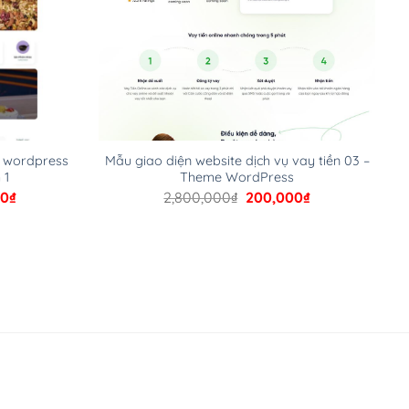
e wordpress
Mẫu giao diện website dịch vụ vay tiền 03 –
 1
Theme WordPress
Giá
Giá
Giá
00
₫
2,800,000
₫
200,000
₫
hiện
gốc
hiện
tại
là:
tại
00₫.
là:
2,800,000₫.
là:
200,000₫.
200,000₫.