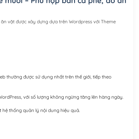
ê muối – Phù hợp bán cà phê, đồ ăn
Hosting 3GB SSD (1 nă
Hosting 5GB SSD (1 nă
 ăn vặt được xây dựng dựa trên Wordpress với Theme
Hosting 8GB SSD (1 nă
 thường được sử dụng nhất trên thế giới, tiếp theo
ordPress, với số lượng không ngừng tăng lên hàng ngày.
 hệ thống quản lý nội dung hiệu quả.