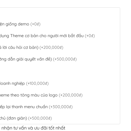
 diện giống demo
(+0₫)
 dụng Theme cơ bản cho người mới bắt đầu
(+0₫)
ả lời câu hỏi cơ bản)
(+200,000₫)
ớng dẫn giải quyết vấn đề)
(+500,000₫)
 doanh nghiệp
(+100,000₫)
theme theo tông màu của logo
(+200,000₫)
ếp lại thanh menu chuẩn
(+300,000₫)
chủ (đơn giản)
(+500,000₫)
 nhận tư vấn và ưu đãi tốt nhất
QR Code ngân hàng
(+100,000₫)