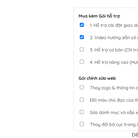
Mua kèm Gói hỗ trợ
1. Hỗ trợ cài đặt giao
2. Video hướng dẫn sử
3. Hỗ trợ cơ bản (Chỉ tr
4. Hỗ trợ nâng cao (Hư
Gói chỉnh sửa web
Thay logo & thông tin
Đổi màu chủ đạo của 
Sửa danh mục và sắp x
Thay đổi bố cục trang 
Để
Tích hợp thanh toán 