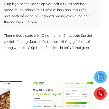
Giúp bạn có thể can thiệp vào bất cứ vị trí nào bạn
mong muốn chỉnh sửa từ bố cục, hình ảnh, màu sắc,…
một cách dễ dàng phù hợp với phong cách cũng như
thương hiệu của bạn.
Theme được code trên Child theme nên update lâu dài
có thể sử dụng được nhiều domain, không giới hạn số
lượng website. Giúp bạn tiết kiệm chi phí và thời gian