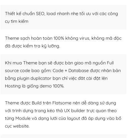
Thiết kế chuẩn SEO, load nhanh nhẹ tối ưu với các công
cụ tìm kiếm
Theme sạch hoàn toàn 100% không virus, không mã độc
đã được kiểm tra kỹ lưỡng.
Khi mua Theme bạn sẽ được bàn giao mã nguồn Full
source code bao gồm: Code + Database được nhân bản
bằng plugin duplicator bạn chỉ việc đăt cài đặt lên
Hosting là giống demo 100%.
Theme được Build trên Flatsome nên dễ dàng sử dụng
với trình dựng trang kéo thả UX builder trực quan theo
từng Module và dạng lưới của layout đã áp dụng vào bố
cục website.