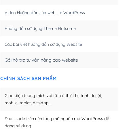
m)
(+550,000₫)
Video Hướng dẫn sửa website WordPress
m)
(+650,000₫)
Hướng dẫn sử dụng Theme Flatsome
m)
(+950,000₫)
Các bài viết hướng dẫn sử dụng Website
Gói hỗ trợ tư vấn nâng cao website
CHÍNH SÁCH SẢN PHẨM
Giao diện tương thích với tất cả thiết bị, trình duyệt,
mobile, tablet, desktop…
Được code trên nền tảng mã nguồn mở WordPress dễ
dàng sử dụng