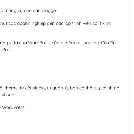
t công cụ cho các blogger.
út các doanh nghiệp đến các lập trình viên có ít kinh
ng vị trí của WordPress cũng không bị lung lay. Có đến
dPress.
 theme, tự cài plugin, tự quản lý, bạn có thể tùy chỉnh nó
 vị nào.
y WordPress.