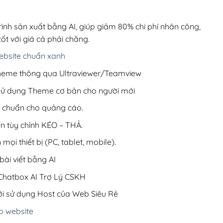
00,000₫.
là:
1,050,000₫.
rình sản xuất bằng AI, giúp giảm 80% chi phí nhân công,
ốt với giá cả phải chăng.
bsite chuẩn xanh
 Theme thông qua Ultraviewer/Teamview
 sử dụng Theme cơ bản cho người mới
ưu chuẩn cho quảng cáo.
ện tùy chỉnh KÉO – THẢ.
 mọi thiết bị (PC, tablet, mobile).
ài viết bằng AI
hatbox AI Trợ Lý CSKH
i sử dụng Host của Web Siêu Rẻ
o website