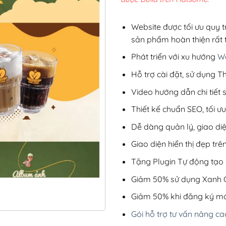
2,8
Website được tối ưu quy t
sản phẩm hoàn thiện rất t
Phát triển với xu hướng
We
Hỗ trợ cài đặt, sử dụng
Video hướng dẫn chi tiết
Thiết kế chuẩn SEO, tối 
Dễ dàng quản lý, giao di
Giao diện hiển thị đẹp trên
Tặng Plugin Tự động tạo b
Giảm 50% sử dụng Xanh C
Giảm 50% khi đăng ký mớ
Gói hỗ trợ tư vấn nâng ca