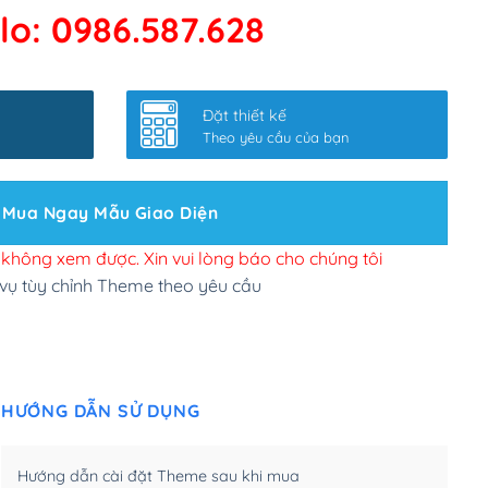
lo: 0986.587.628
 kết google, cập nhật sitemap
(+50,000₫)
nhanh
(+0₫)
Đặt thiết kế
ở slider chính
(+200,000₫)
Theo yêu cầu của bạn
 bộ site theo yêu cầu
(+150,000₫)
Mua Ngay Mẫu Giao Diện
 site Wordpress
(+100,000₫)
n để đăng web
(+300,000₫)
i không xem được. Xin vui lòng báo cho chúng tôi
 vụ tùy chỉnh Theme theo yêu cầu
u cầu tuỳ chọn
(+2,000,000₫)
.net .org (1 năm)
(+300,000₫)
HƯỚNG DẪN SỬ DỤNG
(1 năm)
(+550,000₫)
m)
(+450,000₫)
Hướng dẫn cài đặt Theme sau khi mua