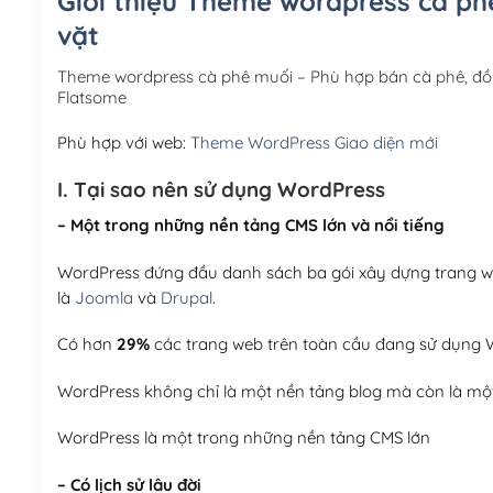
Giới thiệu Theme wordpress cà ph
vặt
Theme wordpress cà phê muối – Phù hợp bán cà phê, đồ
Flatsome
Phù hợp với web:
Theme WordPress Giao diện mới
I. Tại sao nên sử dụng WordPress
– Một trong những nền tảng CMS lớn và nổi tiếng
WordPress đứng đầu danh sách ba gói xây dựng trang web
là
Joomla
và
Drupal
.
Có hơn
29%
các trang web trên toàn cầu đang sử dụng W
WordPress không chỉ là một nền tảng blog mà còn là một
WordPress là một trong những nền tảng CMS lớn
– Có lịch sử lâu đời