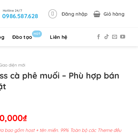
Đăng nhập
Giỏ hàng
0986.587.628
HOT
og
Đào tạo
Liên hệ
iao diện mới
s cà phê muối – Phù hợp bán
ặt
Giá
50,000
₫
hiện
chưa bao gồm host + tên miền. 99% Toàn bộ các Theme đều
tại