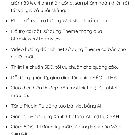
giảm 80% chi phí nhân công, sản phẩm hoàn thiện rất
tốt với giá cả phải chăng.
Phát triển với xu hướng
Website chuẩn xanh
Hỗ trợ cài đặt, sử dụng Theme thông qua
Ultraviewer/Teamview
Video hướng dẫn chi tiết sử dụng Theme cơ bản cho
người mới
Thiết kế chuẩn SEO, tối ưu chuẩn cho quảng cáo.
Dễ dàng quản lý, giao diện tùy chỉnh KÉO – THẢ.
Giao diện hiển thị đẹp trên mọi thiết bị (PC, tablet,
mobile).
Tặng Plugin Tự động tạo bài viết bằng AI
Giảm 50% sử dụng Xanh Chatbox AI Trợ Lý CSKH
Giảm 50% khi đăng ký mới sử dụng Host của Web
Siêu Rẻ