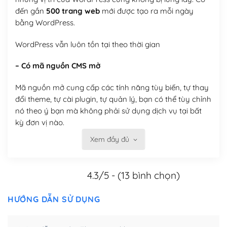
đến gần
500 trang web
mới được tạo ra mỗi ngày
bằng WordPress.
WordPress vẫn luôn tồn tại theo thời gian
– Có mã nguồn CMS mở
Mã nguồn mở cung cấp các tính năng tùy biến, tự thay
đổi theme, tự cài plugin, tự quản lý, bạn có thể tùy chỉnh
nó theo ý bạn mà không phải sử dụng dịch vụ tại bất
kỳ đơn vị nào.
Xem đầy đủ
Việc của bạn là đăng ký một tên miền và hosting để
chạy WordPress.
4.3/5 - (13 bình chọn)
Có thể tùy biến trên website WordPress
– Thân thiện với công cụ tìm kiếm
HƯỚNG DẪN SỬ DỤNG
WordPress được thiết kế để thân thiện với SEO vì