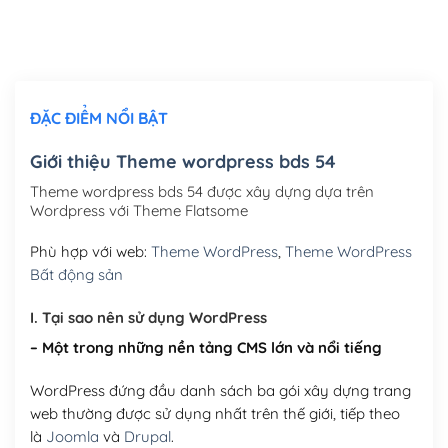
Thiết kế logo đơn giản để đăng web
(+300,000₫)
Chỉnh sửa site theo yêu cầu tuỳ chọn
(+2,000,000₫)
ĐẶC ĐIỂM NỔI BẬT
Mua thêm Host + Tên miền
Tên miền quốc tế .com .net .org (1 năm)
(+300,000₫)
Giới thiệu Theme wordpress bds 54
Tên miền Việt Nam .vn (1 năm)
(+550,000₫)
Theme wordpress bds 54 được xây dựng dựa trên
Wordpress với Theme Flatsome
Hosting 2GB SSD (1 năm)
(+450,000₫)
Phù hợp với web:
Theme WordPress
,
Theme WordPress
Hosting 3GB SSD (1 năm)
(+550,000₫)
Bất động sản
Hosting 5GB SSD (1 năm)
(+650,000₫)
I. Tại sao nên sử dụng WordPress
– Một trong những nền tảng CMS lớn và nổi tiếng
Hosting 8GB SSD (1 năm)
(+950,000₫)
WordPress đứng đầu danh sách ba gói xây dựng trang
web thường được sử dụng nhất trên thế giới, tiếp theo
là
Joomla
và
Drupal
.