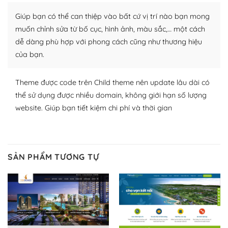
plugin của WordPress rất phong phú. Bạn có thể thỏa
Giúp bạn có thể can thiệp vào bất cứ vị trí nào bạn mong
thích chọn lựa plugin và themes phù hợp cho mục đích
lập website của mình.
muốn chỉnh sửa từ bố cục, hình ảnh, màu sắc,… một cách
dễ dàng phù hợp với phong cách cũng như thương hiệu
WordPress đa dạng plugin và themes
của bạn.
– Dễ sử dụng
Theme được code trên Child theme nên update lâu dài có
Với mọi Hosting bất kỳ thì WordPress đều có thể dễ
thể sử dụng được nhiều domain, không giới hạn số lượng
dàng thiết lập vì thực tế nó đã cung cấp khoảng 60%
website. Giúp bạn tiết kiệm chi phí và thời gian
toàn bộ web.
Và bạn có toàn quyền tự do khi quyết định nơi lưu trữ
trang web WordPress của bạn.
SẢN PHẨM TƯƠNG TỰ
Dễ dàng lựa chọn Hosting cho website WordPress
– Bảo mật cực tốt
Vì WordPress hiện là nền tảng xây dựng trang web và
blog lớn nhất trên thế giới, quan trọng nhất là bảo vệ