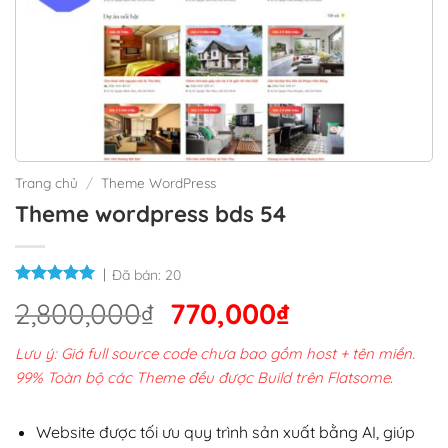
Trang chủ
/
Theme WordPress
Theme wordpress bds 54
Đã bán:
20
Giá
Giá
2,800,000
₫
770,000
₫
gốc
hiện
Lưu ý: Giá full source code chưa bao gồm host + tên miền.
là:
tại
99% Toàn bộ các Theme đều được Build trên Flatsome.
2,800,000₫.
là:
770,000₫.
Website được tối ưu quy trình sản xuất bằng AI, giúp