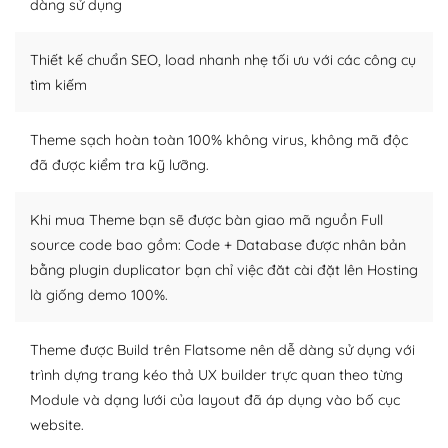
Dễ dàng tùy chỉnh trên WordPress
dàng sử dụng
– Sở hữu một cộng đồng lớn, sẵn sàng hỗ trợ
Thiết kế chuẩn SEO, load nhanh nhẹ tối ưu với các công cụ
WordPress là nơi lưu trữ cho một diễn đàn cộng đồng
tìm kiếm
khổng lồ được kiểm duyệt bởi các nhân viên và những
người cuồng tín WordPress.
Theme sạch hoàn toàn 100% không virus, không mã độc
đã được kiểm tra kỹ lưỡng.
Nếu bạn gặp khó khăn, bạn có thể lên mạng và tìm
kiếm những cộng đồng WordPress, họ sẽ giúp bạn trả
lời, giải đáp vấn đề của bạn.
Khi mua Theme bạn sẽ được bàn giao mã nguồn Full
source code bao gồm: Code + Database được nhân bản
Cộng đồng sử dụng WordPress sẵn sàng hỗ trợ bạn
bằng plugin duplicator bạn chỉ việc đăt cài đặt lên Hosting
là giống demo 100%.
– Đa dạng plugin và themes
Plugin mở rộng là thành phần cài đặt thêm vào
Theme được Build trên Flatsome nên dễ dàng sử dụng với
WordPress để tăng thêm các tính năng cần thiết. Có
trình dựng trang kéo thả UX builder trực quan theo từng
nhiều plugin trả phí hoặc miễn phí.
Module và dạng lưới của layout đã áp dụng vào bố cục
website.
Nhờ lượng người dùng đông đảo, thư viện themes và