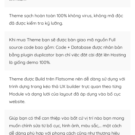
– Sở hữu một cộng đồng lớn, sẵn sàng hỗ trợ
Theme sạch hoàn toàn 100% không virus, không mã độc
WordPress là nơi lưu trữ cho một diễn đàn cộng đồng
đã được kiểm tra kỹ lưỡng.
khổng lồ được kiểm duyệt bởi các nhân viên và những
người cuồng tín WordPress.
Khi mua Theme bạn sẽ được bàn giao mã nguồn Full
source code bao gồm: Code + Database được nhân bản
Nếu bạn gặp khó khăn, bạn có thể lên mạng và tìm
bằng plugin duplicator bạn chỉ việc đăt cài đặt lên Hosting
kiếm những cộng đồng WordPress, họ sẽ giúp bạn trả
là giống demo 100%.
lời, giải đáp vấn đề của bạn.
Cộng đồng sử dụng WordPress sẵn sàng hỗ trợ bạn
Theme được Build trên Flatsome nên dễ dàng sử dụng với
trình dựng trang kéo thả UX builder trực quan theo từng
– Đa dạng plugin và themes
Module và dạng lưới của layout đã áp dụng vào bố cục
Plugin mở rộng là thành phần cài đặt thêm vào
website.
WordPress để tăng thêm các tính năng cần thiết. Có
nhiều plugin trả phí hoặc miễn phí.
Giúp bạn có thể can thiệp vào bất cứ vị trí nào bạn mong
muốn chỉnh sửa từ bố cục, hình ảnh, màu sắc,… một cách
Nhờ lượng người dùng đông đảo, thư viện themes và
dễ dàng phù hợp với phong cách cũng như thương hiệu