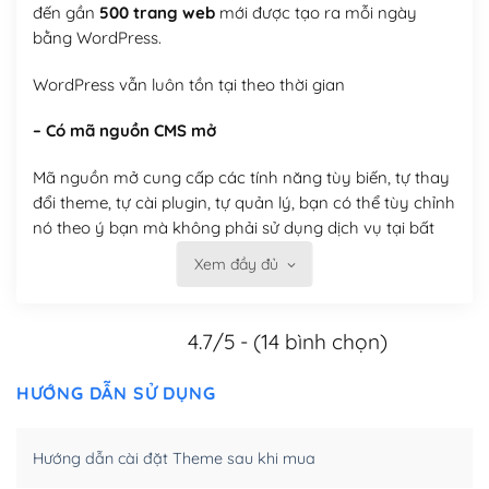
đến gần
500 trang web
mới được tạo ra mỗi ngày
bằng WordPress.
WordPress vẫn luôn tồn tại theo thời gian
– Có mã nguồn CMS mở
Mã nguồn mở cung cấp các tính năng tùy biến, tự thay
đổi theme, tự cài plugin, tự quản lý, bạn có thể tùy chỉnh
nó theo ý bạn mà không phải sử dụng dịch vụ tại bất
kỳ đơn vị nào.
Xem đầy đủ
Việc của bạn là đăng ký một tên miền và hosting để
chạy WordPress.
4.7/5 - (14 bình chọn)
Có thể tùy biến trên website WordPress
HƯỚNG DẪN SỬ DỤNG
– Thân thiện với công cụ tìm kiếm
Hướng dẫn cài đặt Theme sau khi mua
WordPress được thiết kế để thân thiện với SEO vì
WordPress bao gồm nhiều công cụ và plugin để tối ưu