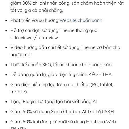
giảm 80% chi phí nhân công, sản phẩm hoàn thiện rất
tốt với giá cả phải chăng.
Phát triển với xu hướng
Website chuẩn xanh
Hỗ trợ cài đặt, sử dụng Theme thông qua
Ultraviewer/Teamview
Video hướng dẫn chi tiết sử dụng Theme cơ bản cho
người mới
Thiết kế chuẩn SEO, tối ưu chuẩn cho quảng cáo.
Dễ dàng quản lý, giao diện tùy chỉnh KÉO – THẢ.
Giao diện hiển thị đẹp trên mọi thiết bị (PC, tablet,
mobile).
Tặng Plugin Tự động tạo bài viết bằng AI
Giảm 50% sử dụng Xanh Chatbox AI Trợ Lý CSKH
Giảm 50% khi đăng ký mới sử dụng Host của Web
Siêu Rẻ