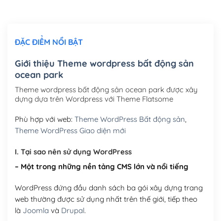
Chỉnh sửa site theo yêu cầu tuỳ chọn
(+2,000,000₫)
ĐẶC ĐIỂM NỔI BẬT
Mua thêm Host + Tên miền
Tên miền quốc tế .com .net .org (1 năm)
(+300,000₫)
Giới thiệu Theme wordpress bất động sản
ocean park
Tên miền Việt Nam .vn (1 năm)
(+550,000₫)
Theme wordpress bất động sản ocean park được xây
Hosting 2GB SSD (1 năm)
(+450,000₫)
dựng dựa trên Wordpress với Theme Flatsome
Hosting 3GB SSD (1 năm)
(+550,000₫)
Phù hợp với web:
Theme WordPress Bất động sản
,
Theme WordPress Giao diện mới
Hosting 5GB SSD (1 năm)
(+650,000₫)
I. Tại sao nên sử dụng WordPress
Hosting 8GB SSD (1 năm)
(+950,000₫)
– Một trong những nền tảng CMS lớn và nổi tiếng
WordPress đứng đầu danh sách ba gói xây dựng trang
web thường được sử dụng nhất trên thế giới, tiếp theo
là
Joomla
và
Drupal
.