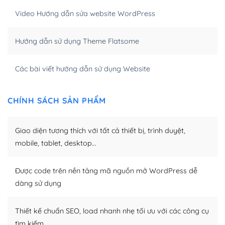
hóa nội dung cho SEO.
Video Hướng dẫn sửa website WordPress
Khi bạn dùng WordPress để thiết kế web thì trang web
Hướng dẫn sử dụng Theme Flatsome
của bạn trở nên rất thu hút đối với các công cụ tìm
kiếm.
Các bài viết hướng dẫn sử dụng Website
Tối ưu hóa công cụ tìm kiếm
– Dễ dàng tùy chỉnh, sửa chữa
CHÍNH SÁCH SẢN PHẨM
Khi bạn sử dụng WordPress, thì vấn đề giao diện của
Giao diện tương thích với tất cả thiết bị, trình duyệt,
bạn trở nên dễ dàng và nhanh chóng. Với kho Theme
WordPress đa dạng sẽ giúp việc thực hiện các thiết kế
mobile, tablet, desktop…
trở nên hấp dẫn và đơn giản hơn.
Được code trên nền tảng mã nguồn mở WordPress dễ
Nếu bạn có các kỹ thuật cơ bản với một theme được
dàng sử dụng
thiết kế tốt, bạn có thể tự sửa đổi. Nếu không bạn có thể
tìm kiếm chúng trên Internet hoặc nhờ chuyên gia.
Thiết kế chuẩn SEO, load nhanh nhẹ tối ưu với các công cụ
Dễ dàng tùy chỉnh trên WordPress
tìm kiếm