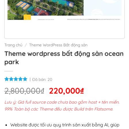
Trang chủ
/
Theme WordPress Bất động sản
Theme wordpress bất động sản ocean
park
Đã bán:
20
Giá
Giá
2,800,000
₫
220,000
₫
gốc
hiện
Lưu ý: Giá full source code chưa bao gồm host + tên miền.
là:
tại
99% Toàn bộ các Theme đều được Build trên Flatsome.
2,800,000₫.
là:
220,000₫.
Website được tối ưu quy trình sản xuất bằng AI, giúp