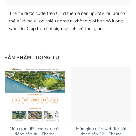
WordPress đa dạng plugin và themes
Theme được code trên Child theme nên update lâu dài có
thể sử dụng được nhiều domain, không giới hạn số lượng
– Dễ sử dụng
website. Giúp bạn tiết kiệm chi phí và thời gian
Với mọi Hosting bất kỳ thì WordPress đều có thể dễ
dàng thiết lập vì thực tế nó đã cung cấp khoảng 60%
toàn bộ web.
SẢN PHẨM TƯƠNG TỰ
Và bạn có toàn quyền tự do khi quyết định nơi lưu trữ
trang web WordPress của bạn.
Dễ dàng lựa chọn Hosting cho website WordPress
– Bảo mật cực tốt
Vì WordPress hiện là nền tảng xây dựng trang web và
blog lớn nhất trên thế giới, quan trọng nhất là bảo vệ
nội dung của mình khỏi các cuộc tấn công spam.
Mẫu giao diện website bất
Mẫu giao diện website bất
động sản 18 – Theme
động sản 22 – Theme