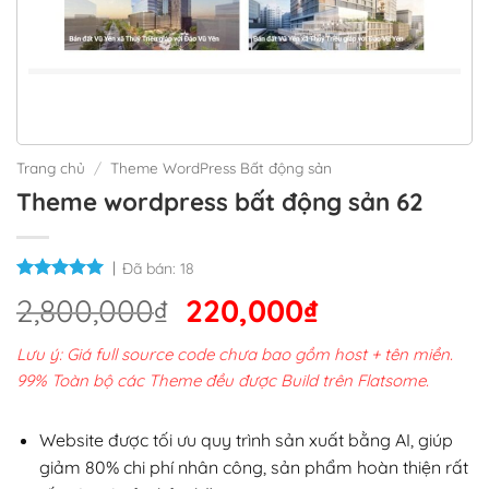
Trang chủ
/
Theme WordPress Bất động sản
Theme wordpress bất động sản 62
Đã bán:
18
Giá
Giá
2,800,000
₫
220,000
₫
gốc
hiện
Lưu ý: Giá full source code chưa bao gồm host + tên miền.
là:
tại
99% Toàn bộ các Theme đều được Build trên Flatsome.
2,800,000₫.
là:
220,000₫.
Website được tối ưu quy trình sản xuất bằng AI, giúp
giảm 80% chi phí nhân công, sản phẩm hoàn thiện rất