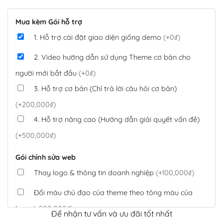
Mua kèm Gói hỗ trợ
1. Hỗ trợ cài đặt giao diện giống demo
(+0₫)
2. Video hướng dẫn sử dụng Theme cơ bản cho
người mới bắt đầu
(+0₫)
3. Hỗ trợ cơ bản (Chỉ trả lời câu hỏi cơ bản)
(+200,000₫)
4. Hỗ trợ nâng cao (Hướng dẫn giải quyết vấn đề)
(+500,000₫)
Gói chỉnh sửa web
Thay logo & thông tin doanh nghiệp
(+100,000₫)
Đổi màu chủ đạo của theme theo tông màu của
logo
(+200,000₫)
Để nhận tư vấn và ưu đãi tốt nhất