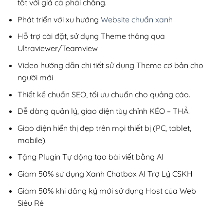
tốt với giá cả phải chăng.
Phát triển với xu hướng
Website chuẩn xanh
Hỗ trợ cài đặt, sử dụng Theme thông qua
Ultraviewer/Teamview
Video hướng dẫn chi tiết sử dụng Theme cơ bản cho
người mới
Thiết kế chuẩn SEO, tối ưu chuẩn cho quảng cáo.
Dễ dàng quản lý, giao diện tùy chỉnh KÉO – THẢ.
Giao diện hiển thị đẹp trên mọi thiết bị (PC, tablet,
mobile).
Tặng Plugin Tự động tạo bài viết bằng AI
Giảm 50% sử dụng Xanh Chatbox AI Trợ Lý CSKH
Giảm 50% khi đăng ký mới sử dụng Host của Web
Siêu Rẻ