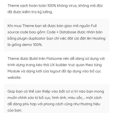
WordPress là nơi lưu trữ cho một diễn đàn cộng đồng
Theme sạch hoàn toàn 100% không virus, không mã độc
khổng lồ được kiểm duyệt bởi các nhân viên và những
đã được kiểm tra kỹ lưỡng.
người cuồng tín WordPress.
Khi mua Theme bạn sẽ được bàn giao mã nguồn Full
Nếu bạn gặp khó khăn, bạn có thể lên mạng và tìm
source code bao gồm: Code + Database được nhân bản
kiếm những cộng đồng WordPress, họ sẽ giúp bạn trả
bằng plugin duplicator bạn chỉ việc đăt cài đặt lên Hosting
lời, giải đáp vấn đề của bạn.
là giống demo 100%.
Cộng đồng sử dụng WordPress sẵn sàng hỗ trợ bạn
Theme được Build trên Flatsome nên dễ dàng sử dụng với
– Đa dạng plugin và themes
trình dựng trang kéo thả UX builder trực quan theo từng
Module và dạng lưới của layout đã áp dụng vào bố cục
Plugin mở rộng là thành phần cài đặt thêm vào
WordPress để tăng thêm các tính năng cần thiết. Có
website.
nhiều plugin trả phí hoặc miễn phí.
Giúp bạn có thể can thiệp vào bất cứ vị trí nào bạn mong
Nhờ lượng người dùng đông đảo, thư viện themes và
muốn chỉnh sửa từ bố cục, hình ảnh, màu sắc,… một cách
plugin của WordPress rất phong phú. Bạn có thể thỏa
dễ dàng phù hợp với phong cách cũng như thương hiệu
thích chọn lựa plugin và themes phù hợp cho mục đích
của bạn.
lập website của mình.