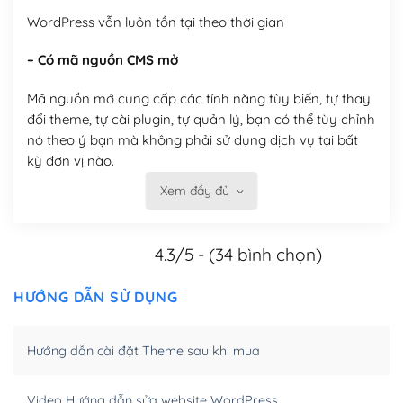
WordPress vẫn luôn tồn tại theo thời gian
– Có mã nguồn CMS mở
Mã nguồn mở cung cấp các tính năng tùy biến, tự thay
đổi theme, tự cài plugin, tự quản lý, bạn có thể tùy chỉnh
nó theo ý bạn mà không phải sử dụng dịch vụ tại bất
kỳ đơn vị nào.
Xem đầy đủ
Việc của bạn là đăng ký một tên miền và hosting để
chạy WordPress.
4.3/5 - (34 bình chọn)
Có thể tùy biến trên website WordPress
– Thân thiện với công cụ tìm kiếm
HƯỚNG DẪN SỬ DỤNG
WordPress được thiết kế để thân thiện với SEO vì
Hướng dẫn cài đặt Theme sau khi mua
WordPress bao gồm nhiều công cụ và plugin để tối ưu
hóa nội dung cho SEO.
Video Hướng dẫn sửa website WordPress