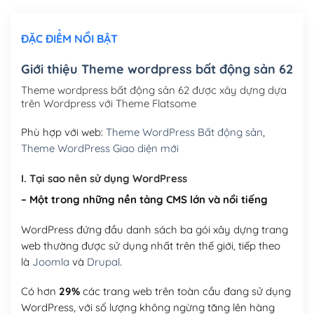
Chỉnh sửa site theo yêu cầu tuỳ chọn
(+2,000,000₫)
ĐẶC ĐIỂM NỔI BẬT
Mua thêm Host + Tên miền
Tên miền quốc tế .com .net .org (1 năm)
(+300,000₫)
Giới thiệu Theme wordpress bất động sản 62
Tên miền Việt Nam .vn (1 năm)
(+550,000₫)
Theme wordpress bất động sản 62 được xây dựng dựa
trên Wordpress với Theme Flatsome
Hosting 2GB SSD (1 năm)
(+450,000₫)
Phù hợp với web:
Theme WordPress Bất động sản
,
Hosting 3GB SSD (1 năm)
(+550,000₫)
Theme WordPress Giao diện mới
Hosting 5GB SSD (1 năm)
(+650,000₫)
I. Tại sao nên sử dụng WordPress
– Một trong những nền tảng CMS lớn và nổi tiếng
Hosting 8GB SSD (1 năm)
(+950,000₫)
WordPress đứng đầu danh sách ba gói xây dựng trang
web thường được sử dụng nhất trên thế giới, tiếp theo
là
Joomla
và
Drupal
.
Có hơn
29%
các trang web trên toàn cầu đang sử dụng
WordPress, với số lượng không ngừng tăng lên hàng