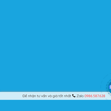
Flatsome là sản phẩm bán chạy nhất của UX-Themes.
Vì thế, nó luôn được đầu tư và ưu ái cập nhật các tính
năng mới nhất, tốt nhất.
Flatsome còn hỗ trợ hơn 12 ngôn ngữ khác nhau, do đó
bạn có thể dịch Website ra hầu hết mọi ngôn ngữ mà
bạn muốn.