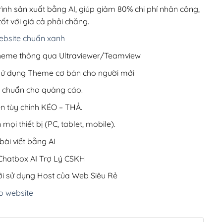
1,050,000₫.
rình sản xuất bằng AI, giúp giảm 80% chi phí nhân công,
ốt với giá cả phải chăng.
bsite chuẩn xanh
 Theme thông qua Ultraviewer/Teamview
 sử dụng Theme cơ bản cho người mới
ưu chuẩn cho quảng cáo.
ện tùy chỉnh KÉO – THẢ.
 mọi thiết bị (PC, tablet, mobile).
ài viết bằng AI
hatbox AI Trợ Lý CSKH
i sử dụng Host của Web Siêu Rẻ
o website