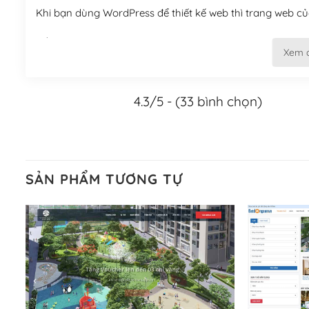
Khi bạn dùng WordPress để thiết kế web thì trang web của
Tối ưu hóa công cụ tìm kiếm
Xem 
– Dễ dàng tùy chỉnh, sửa chữa
4.3/5 - (33 bình chọn)
Khi bạn sử dụng WordPress, thì vấn đề giao diện của bạ
WordPress đa dạng sẽ giúp việc thực hiện các thiết kế tr
Nếu bạn có các kỹ thuật cơ bản với một theme được thiết 
kiếm chúng trên Internet hoặc nhờ chuyên gia.
SẢN PHẨM TƯƠNG TỰ
Dễ dàng tùy chỉnh trên WordPress
– Sở hữu một cộng đồng lớn, sẵn sàng hỗ trợ
WordPress là nơi lưu trữ cho một diễn đàn cộng đồng kh
cuồng tín WordPress.
Nếu bạn gặp khó khăn, bạn có thể lên mạng và tìm kiếm n