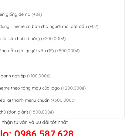
 diện giống demo
(+0₫)
 dụng Theme cơ bản cho người mới bắt đầu
(+0₫)
ả lời câu hỏi cơ bản)
(+200,000₫)
ớng dẫn giải quyết vấn đề)
(+500,000₫)
 doanh nghiệp
(+100,000₫)
theme theo tông màu của logo
(+200,000₫)
ếp lại thanh menu chuẩn
(+300,000₫)
chủ (đơn giản)
(+500,000₫)
 nhận tư vấn và ưu đãi tốt nhất
QR Code ngân hàng
(+100,000₫)
lo: 0986.587.628