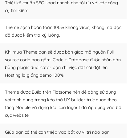
Thiết kế chuẩn SEO, load nhanh nhẹ tối ưu với các công
cụ tìm kiếm
Theme sạch hoàn toàn 100% không virus, không mã độc
đã được kiểm tra kỹ lưỡng.
Khi mua Theme bạn sẽ được bàn giao mã nguồn Full
source code bao gồm: Code + Database được nhân bản
bằng plugin duplicator bạn chỉ việc đăt cài đặt lên
Hosting là giống demo 100%.
Theme được Build trên Flatsome nên dễ dàng sử dụng
với trình dựng trang kéo thả UX builder trực quan theo
từng Module và dạng lưới của layout đã áp dụng vào bố
cục website.
Giúp bạn có thể can thiệp vào bất cứ vị trí nào bạn