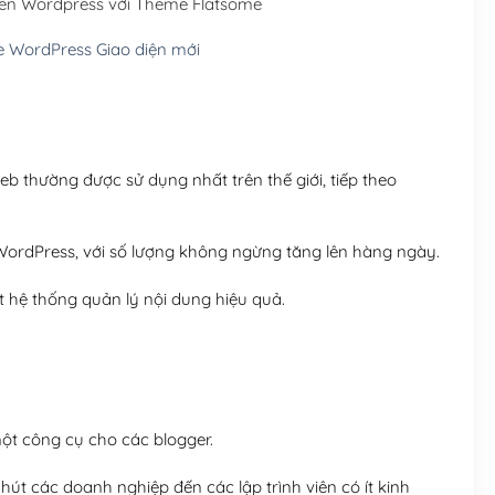
rên Wordpress với Theme Flatsome
Hosting 5GB SSD (1 nă
 WordPress Giao diện mới
Hosting 8GB SSD (1 nă
 thường được sử dụng nhất trên thế giới, tiếp theo
ordPress, với số lượng không ngừng tăng lên hàng ngày.
 hệ thống quản lý nội dung hiệu quả.
t công cụ cho các blogger.
út các doanh nghiệp đến các lập trình viên có ít kinh