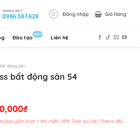
Đăng nhập
Giỏ hàng
0986.587.628
HOT
og
Đào tạo
Liên hệ
Bất động sản
s bất động sản 54
Giá
50,000
₫
hiện
chưa bao gồm host + tên miền. 99% Toàn bộ các Theme đều
tại
00,000₫.
là: