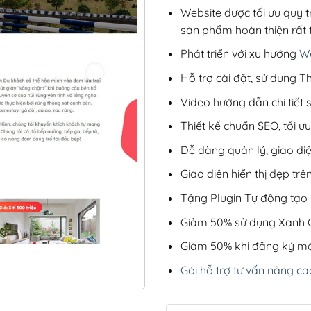
Website được tối ưu quy t
sản phẩm hoàn thiện rất t
Phát triển với xu hướng
We
Hỗ trợ cài đặt, sử dụng
Video hướng dẫn chi tiết
Thiết kế chuẩn SEO, tối 
Dễ dàng quản lý, giao di
Giao diện hiển thị đẹp trên
Tặng Plugin Tự động tạo b
Giảm 50% sử dụng Xanh C
Giảm 50% khi đăng ký mớ
Gói hỗ trợ tư vấn nâng ca