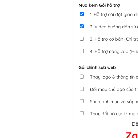
Mua kèm Gói hỗ trợ
1. Hỗ trợ cài đặt giao
2. Video hướng dẫn sử
3. Hỗ trợ cơ bản (Chỉ tr
4. Hỗ trợ nâng cao (Hư
Gói chỉnh sửa web
Thay logo & thông tin
Đổi màu chủ đạo của 
Sửa danh mục và sắp x
Thay đổi bố cục trang 
Để
Tích hợp thanh toán 
Za