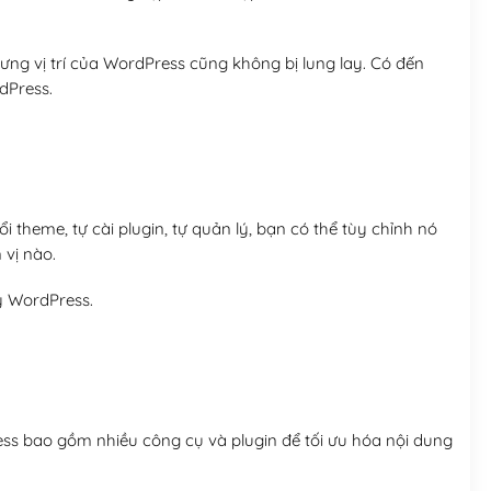
ng vị trí của WordPress cũng không bị lung lay. Có đến
dPress.
 theme, tự cài plugin, tự quản lý, bạn có thể tùy chỉnh nó
 vị nào.
y WordPress.
ess bao gồm nhiều công cụ và plugin để tối ưu hóa nội dung