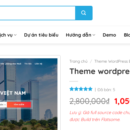
ịch vụ
Dự án tiêu biểu
Hướng dẫn
Demo
Bl
Trang chủ
/
Theme WordPress 
Theme wordpres
Đã bán:
5
Giá
2,800,000
₫
1,0
gốc
Lưu ý: Giá full source code 
là:
được Build trên Flatsome.
2,8