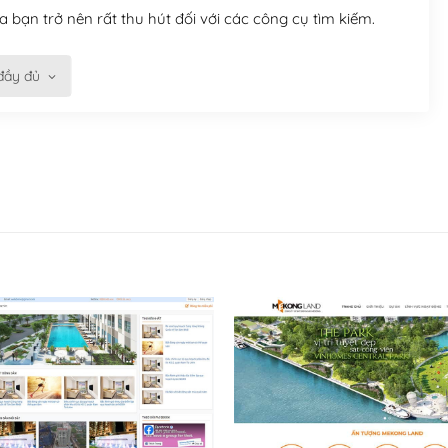
 bạn trở nên rất thu hút đối với các công cụ tìm kiếm.
đầy đủ
n trở nên dễ dàng và nhanh chóng. Với kho Theme
ở nên hấp dẫn và đơn giản hơn.
kế tốt, bạn có thể tự sửa đổi. Nếu không bạn có thể tìm
ổng lồ được kiểm duyệt bởi các nhân viên và những người
hững cộng đồng WordPress, họ sẽ giúp bạn trả lời, giải