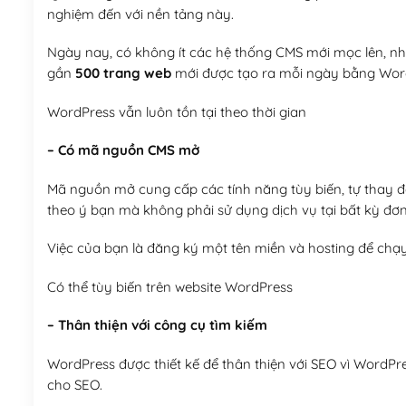
nghiệm đến với nền tảng này.
Ngày nay, có không ít các hệ thống CMS mới mọc lên, như
gần
500 trang web
mới được tạo ra mỗi ngày bằng Wor
WordPress vẫn luôn tồn tại theo thời gian
– Có mã nguồn CMS mở
Mã nguồn mở cung cấp các tính năng tùy biến, tự thay đổi
theo ý bạn mà không phải sử dụng dịch vụ tại bất kỳ đơn
Việc của bạn là đăng ký một tên miền và hosting để chạ
Có thể tùy biến trên website WordPress
– Thân thiện với công cụ tìm kiếm
WordPress được thiết kế để thân thiện với SEO vì WordPr
cho SEO.