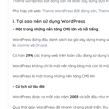
Theme wordpress bất động sản 54 được xây dựng dựa t
Phù hợp với web:
Theme WordPress Bất động sản
,
Theme
I. Tại sao nên sử dụng WordPress
– Một trong những nền tảng CMS lớn và nổi tiếng
WordPress đứng đầu danh sách ba gói xây dựng trang web
là
Joomla
và
Drupal
.
Có hơn
29%
các trang web trên toàn cầu đang sử dụng W
WordPress không chỉ là một nền tảng blog mà còn là một
WordPress là một trong những nền tảng CMS lớn
– Có lịch sử lâu đời
WordPress được ra mắt vào năm
2003
và bắt đầu như mộ
Qua thời gian WordPress đã nhanh chóng phát triển, thu h