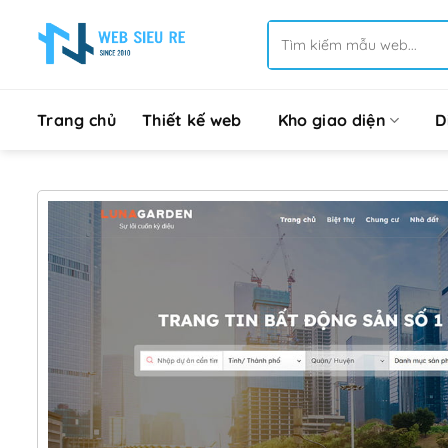
Bỏ
Tìm
qua
kiếm:
nội
dung
Trang chủ
Thiết kế web
Kho giao diện
D