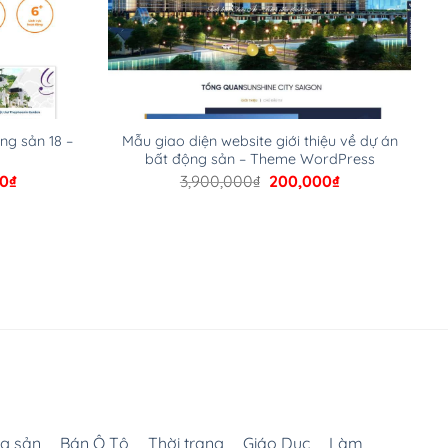
ng sản 18 –
Mẫu giao diện website giới thiệu về dự án
bất động sản – Theme WordPress
Giá
Giá
Giá
00
₫
3,900,000
₫
200,000
₫
hiện
gốc
hiện
tại
là:
tại
00₫.
là:
3,900,000₫.
là:
200,000₫.
200,000₫.
g sản
Bán Ô Tô
Thời trang
Giáo Dục
Làm