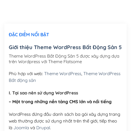
Thiết kế logo đơn giản để đăng web
(+300,000₫)
Chỉnh sửa site theo yêu cầu tuỳ chọn
(+2,000,000₫)
ĐẶC ĐIỂM NỔI BẬT
Mua thêm Host + Tên miền
Tên miền quốc tế .com .net .org (1 năm)
(+300,000₫)
Giới thiệu Theme WordPress Bất Động Sản 5
Tên miền Việt Nam .vn (1 năm)
(+550,000₫)
Theme WordPress Bất Động Sản 5 được xây dựng dựa
trên Wordpress với Theme Flatsome
Hosting 2GB SSD (1 năm)
(+450,000₫)
Phù hợp với web:
Theme WordPress
,
Theme WordPress
Hosting 3GB SSD (1 năm)
(+550,000₫)
Bất động sản
Hosting 5GB SSD (1 năm)
(+650,000₫)
I. Tại sao nên sử dụng WordPress
– Một trong những nền tảng CMS lớn và nổi tiếng
Hosting 8GB SSD (1 năm)
(+950,000₫)
WordPress đứng đầu danh sách ba gói xây dựng trang
web thường được sử dụng nhất trên thế giới, tiếp theo
là
Joomla
và
Drupal
.