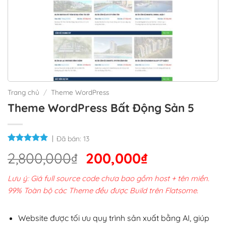
Trang chủ
/
Theme WordPress
Theme WordPress Bất Động Sản 5
Đã bán:
13
Giá
Giá
2,800,000
₫
200,000
₫
gốc
hiện
Lưu ý: Giá full source code chưa bao gồm host + tên miền.
là:
tại
99% Toàn bộ các Theme đều được Build trên Flatsome.
2,800,000₫.
là:
200,000₫.
Website được tối ưu quy trình sản xuất bằng AI, giúp