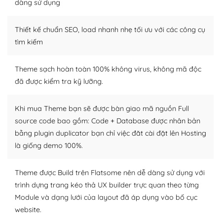
Dễ dàng tùy chỉnh trên WordPress
dàng sử dụng
– Sở hữu một cộng đồng lớn, sẵn sàng hỗ trợ
Thiết kế chuẩn SEO, load nhanh nhẹ tối ưu với các công cụ
WordPress là nơi lưu trữ cho một diễn đàn cộng đồng
tìm kiếm
khổng lồ được kiểm duyệt bởi các nhân viên và những
người cuồng tín WordPress.
Theme sạch hoàn toàn 100% không virus, không mã độc
đã được kiểm tra kỹ lưỡng.
Nếu bạn gặp khó khăn, bạn có thể lên mạng và tìm
kiếm những cộng đồng WordPress, họ sẽ giúp bạn trả
lời, giải đáp vấn đề của bạn.
Khi mua Theme bạn sẽ được bàn giao mã nguồn Full
source code bao gồm: Code + Database được nhân bản
Cộng đồng sử dụng WordPress sẵn sàng hỗ trợ bạn
bằng plugin duplicator bạn chỉ việc đăt cài đặt lên Hosting
là giống demo 100%.
– Đa dạng plugin và themes
Plugin mở rộng là thành phần cài đặt thêm vào
Theme được Build trên Flatsome nên dễ dàng sử dụng với
WordPress để tăng thêm các tính năng cần thiết. Có
trình dựng trang kéo thả UX builder trực quan theo từng
nhiều plugin trả phí hoặc miễn phí.
Module và dạng lưới của layout đã áp dụng vào bố cục
website.
Nhờ lượng người dùng đông đảo, thư viện themes và