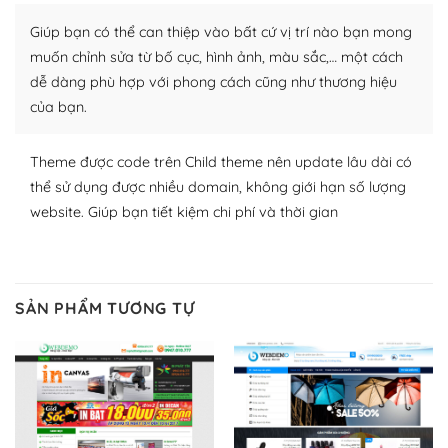
plugin của WordPress rất phong phú. Bạn có thể thỏa
Giúp bạn có thể can thiệp vào bất cứ vị trí nào bạn mong
thích chọn lựa plugin và themes phù hợp cho mục đích
lập website của mình.
muốn chỉnh sửa từ bố cục, hình ảnh, màu sắc,… một cách
dễ dàng phù hợp với phong cách cũng như thương hiệu
WordPress đa dạng plugin và themes
của bạn.
– Dễ sử dụng
Theme được code trên Child theme nên update lâu dài có
Với mọi Hosting bất kỳ thì WordPress đều có thể dễ
thể sử dụng được nhiều domain, không giới hạn số lượng
dàng thiết lập vì thực tế nó đã cung cấp khoảng 60%
website. Giúp bạn tiết kiệm chi phí và thời gian
toàn bộ web.
Và bạn có toàn quyền tự do khi quyết định nơi lưu trữ
trang web WordPress của bạn.
SẢN PHẨM TƯƠNG TỰ
Dễ dàng lựa chọn Hosting cho website WordPress
– Bảo mật cực tốt
Vì WordPress hiện là nền tảng xây dựng trang web và
blog lớn nhất trên thế giới, quan trọng nhất là bảo vệ