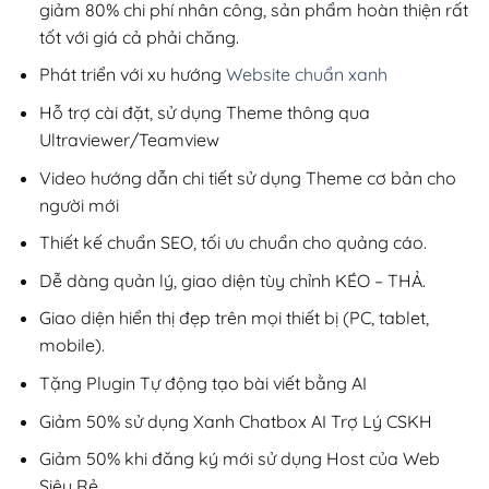
giảm 80% chi phí nhân công, sản phẩm hoàn thiện rất
tốt với giá cả phải chăng.
Phát triển với xu hướng
Website chuẩn xanh
Hỗ trợ cài đặt, sử dụng Theme thông qua
Ultraviewer/Teamview
Video hướng dẫn chi tiết sử dụng Theme cơ bản cho
người mới
Thiết kế chuẩn SEO, tối ưu chuẩn cho quảng cáo.
Dễ dàng quản lý, giao diện tùy chỉnh KÉO – THẢ.
Giao diện hiển thị đẹp trên mọi thiết bị (PC, tablet,
mobile).
Tặng Plugin Tự động tạo bài viết bằng AI
Giảm 50% sử dụng Xanh Chatbox AI Trợ Lý CSKH
Giảm 50% khi đăng ký mới sử dụng Host của Web
Siêu Rẻ