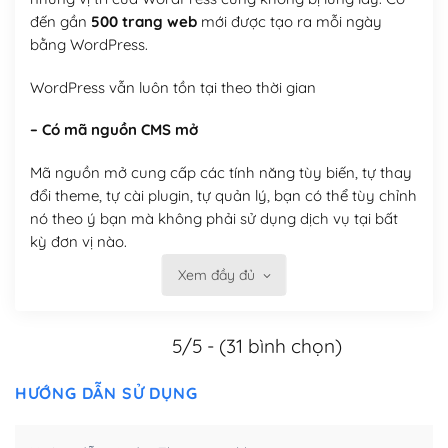
đến gần
500 trang web
mới được tạo ra mỗi ngày
bằng WordPress.
WordPress vẫn luôn tồn tại theo thời gian
– Có mã nguồn CMS mở
Mã nguồn mở cung cấp các tính năng tùy biến, tự thay
đổi theme, tự cài plugin, tự quản lý, bạn có thể tùy chỉnh
nó theo ý bạn mà không phải sử dụng dịch vụ tại bất
kỳ đơn vị nào.
Xem đầy đủ
Việc của bạn là đăng ký một tên miền và hosting để
chạy WordPress.
5/5 - (31 bình chọn)
Có thể tùy biến trên website WordPress
– Thân thiện với công cụ tìm kiếm
HƯỚNG DẪN SỬ DỤNG
WordPress được thiết kế để thân thiện với SEO vì