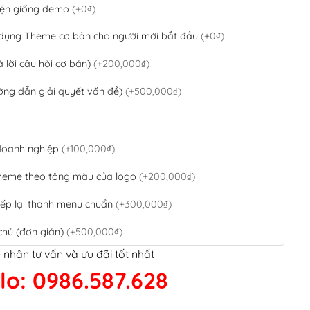
 diện giống demo
(+0₫)
 dụng Theme cơ bản cho người mới bắt đầu
(+0₫)
ả lời câu hỏi cơ bản)
(+200,000₫)
ớng dẫn giải quyết vấn đề)
(+500,000₫)
 doanh nghiệp
(+100,000₫)
theme theo tông màu của logo
(+200,000₫)
ếp lại thanh menu chuẩn
(+300,000₫)
chủ (đơn giản)
(+500,000₫)
 nhận tư vấn và ưu đãi tốt nhất
QR Code ngân hàng
(+100,000₫)
lo: 0986.587.628
 kết google, cập nhật sitemap
(+50,000₫)