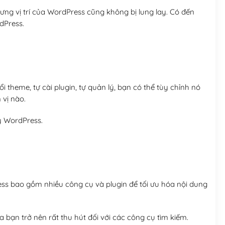
ng vị trí của WordPress cũng không bị lung lay. Có đến
dPress.
 theme, tự cài plugin, tự quản lý, bạn có thể tùy chỉnh nó
 vị nào.
y WordPress.
ess bao gồm nhiều công cụ và plugin để tối ưu hóa nội dung
 bạn trở nên rất thu hút đối với các công cụ tìm kiếm.