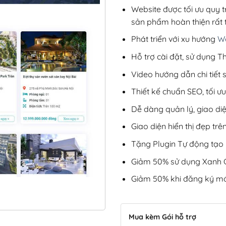
Website được tối ưu quy t
sản phẩm hoàn thiện rất t
Phát triển với xu hướng
We
Hỗ trợ cài đặt, sử dụng
Video hướng dẫn chi tiết
Thiết kế chuẩn SEO, tối 
Dễ dàng quản lý, giao di
Giao diện hiển thị đẹp trên
Tặng Plugin Tự động tạo b
Giảm 50% sử dụng Xanh C
Giảm 50% khi đăng ký mớ
Mua kèm Gói hỗ trợ