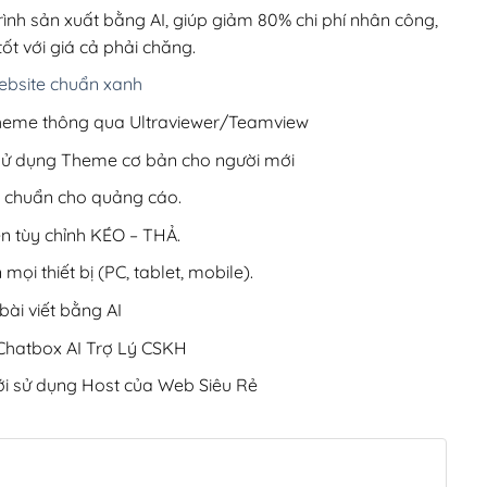
700,000₫.
rình sản xuất bằng AI, giúp giảm 80% chi phí nhân công,
ốt với giá cả phải chăng.
bsite chuẩn xanh
 Theme thông qua Ultraviewer/Teamview
 sử dụng Theme cơ bản cho người mới
ưu chuẩn cho quảng cáo.
ện tùy chỉnh KÉO – THẢ.
 mọi thiết bị (PC, tablet, mobile).
ài viết bằng AI
hatbox AI Trợ Lý CSKH
i sử dụng Host của Web Siêu Rẻ