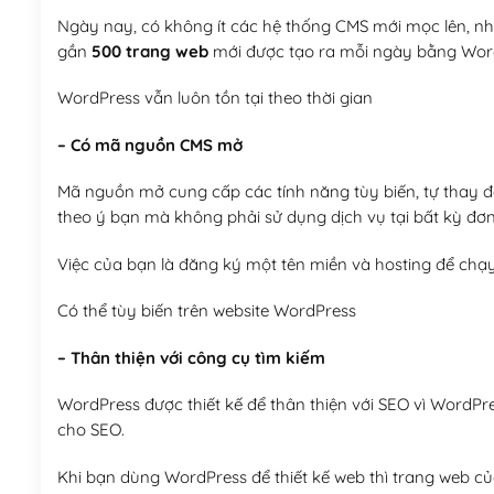
Ngày nay, có không ít các hệ thống CMS mới mọc lên, như
gần
500 trang web
mới được tạo ra mỗi ngày bằng Wor
WordPress vẫn luôn tồn tại theo thời gian
– Có mã nguồn CMS mở
Mã nguồn mở cung cấp các tính năng tùy biến, tự thay đổi
theo ý bạn mà không phải sử dụng dịch vụ tại bất kỳ đơn
Việc của bạn là đăng ký một tên miền và hosting để chạ
Có thể tùy biến trên website WordPress
– Thân thiện với công cụ tìm kiếm
WordPress được thiết kế để thân thiện với SEO vì WordPr
cho SEO.
Khi bạn dùng WordPress để thiết kế web thì trang web của