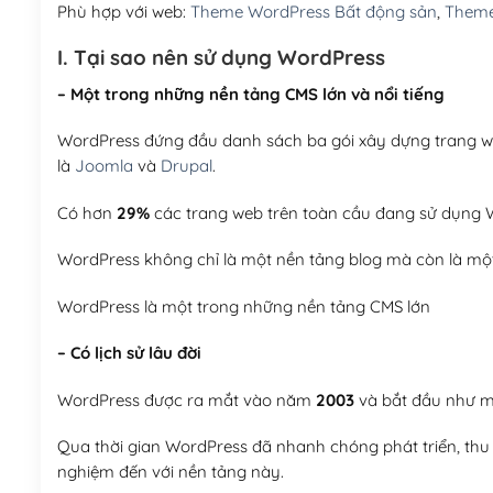
Phù hợp với web:
Theme WordPress Bất động sản
,
Theme
I. Tại sao nên sử dụng WordPress
– Một trong những nền tảng CMS lớn và nổi tiếng
WordPress đứng đầu danh sách ba gói xây dựng trang web
là
Joomla
và
Drupal
.
Có hơn
29%
các trang web trên toàn cầu đang sử dụng W
WordPress không chỉ là một nền tảng blog mà còn là một
WordPress là một trong những nền tảng CMS lớn
– Có lịch sử lâu đời
WordPress được ra mắt vào năm
2003
và bắt đầu như mộ
Qua thời gian WordPress đã nhanh chóng phát triển, thu h
nghiệm đến với nền tảng này.