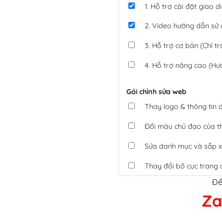
1. Hỗ trợ cài đặt giao
2. Video hướng dẫn sử
3. Hỗ trợ cơ bản (Chỉ tr
4. Hỗ trợ nâng cao (Hư
Gói chỉnh sửa web
Thay logo & thông tin
Đổi màu chủ đạo của 
Sửa danh mục và sắp x
Thay đổi bố cục trang 
Để
Tích hợp thanh toán 
Za
Xác minh Website, liên