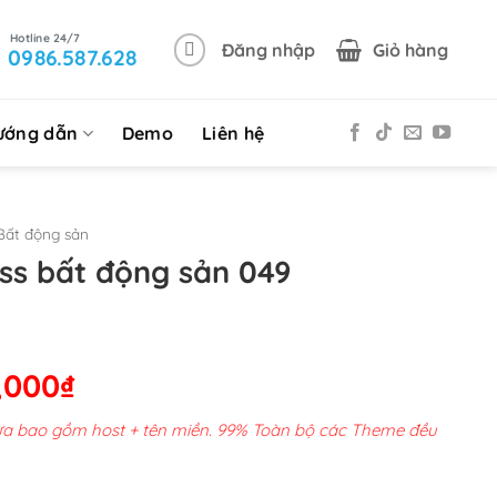
Đăng nhập
Giỏ hàng
0986.587.628
ướng dẫn
Demo
Liên hệ
Bất động sản
s bất động sản 049
Giá
,000
₫
hiện
chưa bao gồm host + tên miền. 99% Toàn bộ các Theme đều
tại
00,000₫.
là: