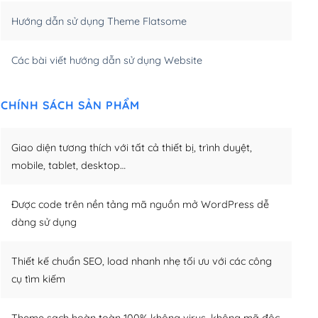
Hướng dẫn sử dụng Theme Flatsome
m)
(+950,000₫)
Các bài viết hướng dẫn sử dụng Website
CHÍNH SÁCH SẢN PHẨM
Giao diện tương thích với tất cả thiết bị, trình duyệt,
mobile, tablet, desktop…
Được code trên nền tảng mã nguồn mở WordPress dễ
dàng sử dụng
Thiết kế chuẩn SEO, load nhanh nhẹ tối ưu với các công
cụ tìm kiếm
Theme sạch hoàn toàn 100% không virus, không mã độc