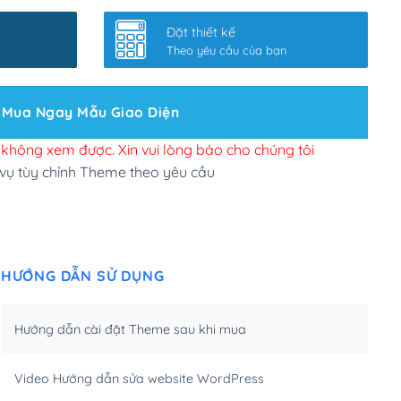
nhanh
(+0₫)
Đặt thiết kế
ở slider chính
(+200,000₫)
Theo yêu cầu của bạn
 bộ site theo yêu cầu
(+150,000₫)
Mua Ngay Mẫu Giao Diện
 site Wordpress
(+100,000₫)
n để đăng web
(+300,000₫)
i không xem được. Xin vui lòng báo cho chúng tôi
 vụ tùy chỉnh Theme theo yêu cầu
u cầu tuỳ chọn
(+2,000,000₫)
.net .org (1 năm)
(+300,000₫)
HƯỚNG DẪN SỬ DỤNG
(1 năm)
(+550,000₫)
m)
(+450,000₫)
Hướng dẫn cài đặt Theme sau khi mua
m)
(+550,000₫)
Video Hướng dẫn sửa website WordPress
m)
(+650,000₫)