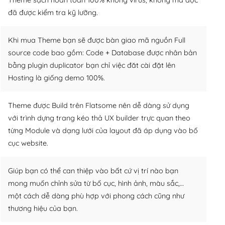
đã được kiểm tra kỹ lưỡng.
Khi mua Theme bạn sẽ được bàn giao mã nguồn Full
source code bao gồm: Code + Database được nhân bản
bằng plugin duplicator bạn chỉ việc đăt cài đặt lên
Hosting là giống demo 100%.
Theme được Build trên Flatsome nên dễ dàng sử dụng
với trình dựng trang kéo thả UX builder trực quan theo
từng Module và dạng lưới của layout đã áp dụng vào bố
cục website.
Giúp bạn có thể can thiệp vào bất cứ vị trí nào bạn
mong muốn chỉnh sửa từ bố cục, hình ảnh, màu sắc,…
một cách dễ dàng phù hợp với phong cách cũng như
thương hiệu của bạn.