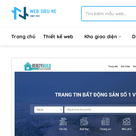
Bỏ
Tìm
qua
kiếm:
nội
dung
Trang chủ
Thiết kế web
Kho giao diện
D