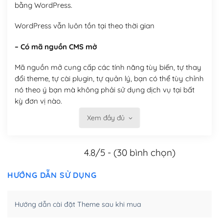
bằng WordPress.
WordPress vẫn luôn tồn tại theo thời gian
– Có mã nguồn CMS mở
Mã nguồn mở cung cấp các tính năng tùy biến, tự thay
đổi theme, tự cài plugin, tự quản lý, bạn có thể tùy chỉnh
nó theo ý bạn mà không phải sử dụng dịch vụ tại bất
kỳ đơn vị nào.
Xem đầy đủ
Việc của bạn là đăng ký một tên miền và hosting để
chạy WordPress.
4.8/5 - (30 bình chọn)
Có thể tùy biến trên website WordPress
– Thân thiện với công cụ tìm kiếm
HƯỚNG DẪN SỬ DỤNG
WordPress được thiết kế để thân thiện với SEO vì
Hướng dẫn cài đặt Theme sau khi mua
WordPress bao gồm nhiều công cụ và plugin để tối ưu
hóa nội dung cho SEO.