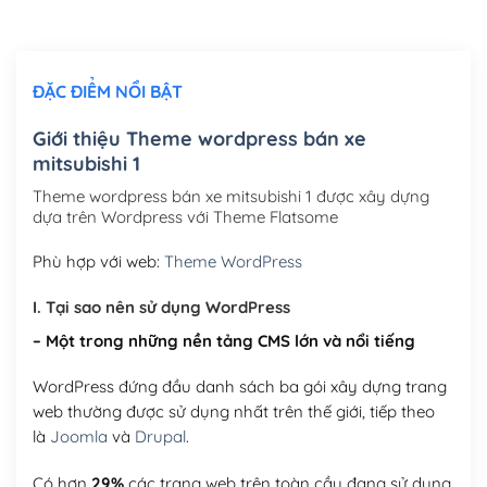
Chỉnh sửa site theo yêu cầu tuỳ chọn
(+2,000,000₫)
ĐẶC ĐIỂM NỔI BẬT
Mua thêm Host + Tên miền
Tên miền quốc tế .com .net .org (1 năm)
(+300,000₫)
Giới thiệu Theme wordpress bán xe
mitsubishi 1
Tên miền Việt Nam .vn (1 năm)
(+550,000₫)
Theme wordpress bán xe mitsubishi 1 được xây dựng
Hosting 2GB SSD (1 năm)
(+450,000₫)
dựa trên Wordpress với Theme Flatsome
Hosting 3GB SSD (1 năm)
(+550,000₫)
Phù hợp với web:
Theme WordPress
Hosting 5GB SSD (1 năm)
(+650,000₫)
I. Tại sao nên sử dụng WordPress
– Một trong những nền tảng CMS lớn và nổi tiếng
Hosting 8GB SSD (1 năm)
(+950,000₫)
WordPress đứng đầu danh sách ba gói xây dựng trang
web thường được sử dụng nhất trên thế giới, tiếp theo
là
Joomla
và
Drupal
.
Có hơn
29%
các trang web trên toàn cầu đang sử dụng