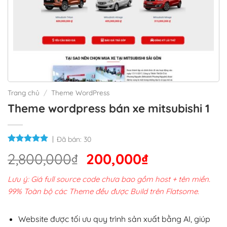
Trang chủ
/
Theme WordPress
Theme wordpress bán xe mitsubishi 1
Đã bán:
30
Giá
Giá
2,800,000
₫
200,000
₫
gốc
hiện
Lưu ý: Giá full source code chưa bao gồm host + tên miền.
là:
tại
99% Toàn bộ các Theme đều được Build trên Flatsome.
2,800,000₫.
là:
200,000₫.
Website được tối ưu quy trình sản xuất bằng AI, giúp