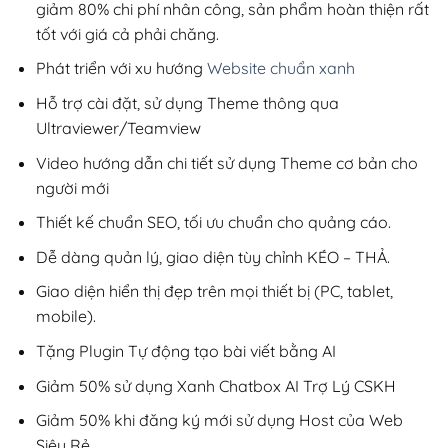
giảm 80% chi phí nhân công, sản phẩm hoàn thiện rất
tốt với giá cả phải chăng.
Phát triển với xu hướng
Website chuẩn xanh
Hỗ trợ cài đặt, sử dụng Theme thông qua
Ultraviewer/Teamview
Video hướng dẫn chi tiết sử dụng Theme cơ bản cho
người mới
Thiết kế chuẩn SEO, tối ưu chuẩn cho quảng cáo.
Dễ dàng quản lý, giao diện tùy chỉnh KÉO – THẢ.
Giao diện hiển thị đẹp trên mọi thiết bị (PC, tablet,
mobile).
Tặng Plugin Tự động tạo bài viết bằng AI
Giảm 50% sử dụng Xanh Chatbox AI Trợ Lý CSKH
Giảm 50% khi đăng ký mới sử dụng Host của Web
Siêu Rẻ