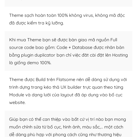
– Sở hữu một cộng đồng lớn, sẵn sàng hỗ trợ
WordPress là nơi lưu trữ cho một diễn đàn cộng đồng
Theme sạch hoàn toàn 100% không virus, không mã độc
khổng lồ được kiểm duyệt bởi các nhân viên và những
đã được kiểm tra kỹ lưỡng.
người cuồng tín WordPress.
Khi mua Theme bạn sẽ được bàn giao mã nguồn Full
Nếu bạn gặp khó khăn, bạn có thể lên mạng và tìm
source code bao gồm: Code + Database được nhân bản
kiếm những cộng đồng WordPress, họ sẽ giúp bạn trả
bằng plugin duplicator bạn chỉ việc đăt cài đặt lên Hosting
lời, giải đáp vấn đề của bạn.
là giống demo 100%.
Cộng đồng sử dụng WordPress sẵn sàng hỗ trợ bạn
Theme được Build trên Flatsome nên dễ dàng sử dụng với
– Đa dạng plugin và themes
trình dựng trang kéo thả UX builder trực quan theo từng
Module và dạng lưới của layout đã áp dụng vào bố cục
Plugin mở rộng là thành phần cài đặt thêm vào
WordPress để tăng thêm các tính năng cần thiết. Có
website.
nhiều plugin trả phí hoặc miễn phí.
Giúp bạn có thể can thiệp vào bất cứ vị trí nào bạn mong
Nhờ lượng người dùng đông đảo, thư viện themes và
muốn chỉnh sửa từ bố cục, hình ảnh, màu sắc,… một cách
plugin của WordPress rất phong phú. Bạn có thể thỏa
dễ dàng phù hợp với phong cách cũng như thương hiệu
thích chọn lựa plugin và themes phù hợp cho mục đích