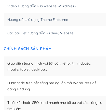
Video Hướng dẫn sửa website WordPress
Khi bạn dùng WordPress để thiết kế web thì trang web
của bạn trở nên rất thu hút đối với các công cụ tìm
Hướng dẫn sử dụng Theme Flatsome
kiếm.
Tối ưu hóa công cụ tìm kiếm
Các bài viết hướng dẫn sử dụng Website
– Dễ dàng tùy chỉnh, sửa chữa
CHÍNH SÁCH SẢN PHẨM
Khi bạn sử dụng WordPress, thì vấn đề giao diện của
bạn trở nên dễ dàng và nhanh chóng. Với kho Theme
Giao diện tương thích với tất cả thiết bị, trình duyệt,
WordPress đa dạng sẽ giúp việc thực hiện các thiết kế
trở nên hấp dẫn và đơn giản hơn.
mobile, tablet, desktop…
Nếu bạn có các kỹ thuật cơ bản với một theme được
Được code trên nền tảng mã nguồn mở WordPress dễ
thiết kế tốt, bạn có thể tự sửa đổi. Nếu không bạn có thể
dàng sử dụng
tìm kiếm chúng trên Internet hoặc nhờ chuyên gia.
Dễ dàng tùy chỉnh trên WordPress
Thiết kế chuẩn SEO, load nhanh nhẹ tối ưu với các công cụ
tìm kiếm