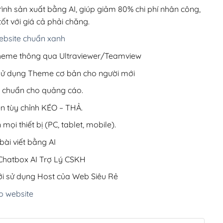
220,000₫.
rình sản xuất bằng AI, giúp giảm 80% chi phí nhân công,
ốt với giá cả phải chăng.
bsite chuẩn xanh
 Theme thông qua Ultraviewer/Teamview
 sử dụng Theme cơ bản cho người mới
ưu chuẩn cho quảng cáo.
ện tùy chỉnh KÉO – THẢ.
 mọi thiết bị (PC, tablet, mobile).
ài viết bằng AI
hatbox AI Trợ Lý CSKH
i sử dụng Host của Web Siêu Rẻ
o website