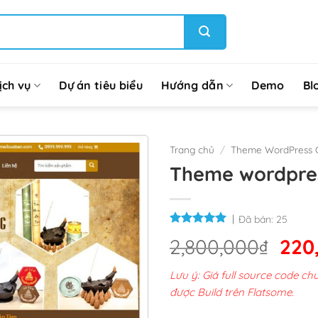
ịch vụ
Dự án tiêu biểu
Hướng dẫn
Demo
Bl
Trang chủ
/
Theme WordPress G
Theme wordpre
Đã bán:
25
Giá
2,800,000
₫
220
gốc
Lưu ý: Giá full source code 
là:
được Build trên Flatsome.
2,8