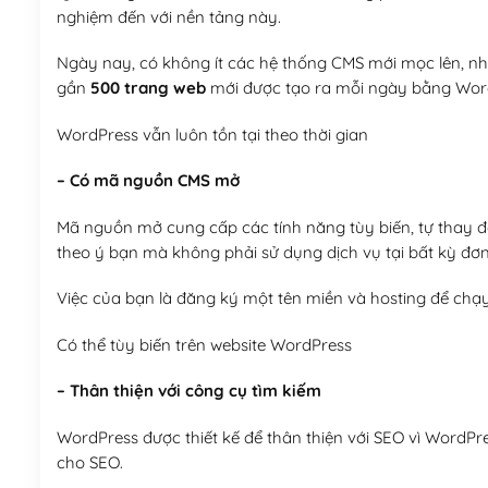
nghiệm đến với nền tảng này.
Ngày nay, có không ít các hệ thống CMS mới mọc lên, như
gần
500 trang web
mới được tạo ra mỗi ngày bằng Wor
WordPress vẫn luôn tồn tại theo thời gian
– Có mã nguồn CMS mở
Mã nguồn mở cung cấp các tính năng tùy biến, tự thay đổi
theo ý bạn mà không phải sử dụng dịch vụ tại bất kỳ đơn
Việc của bạn là đăng ký một tên miền và hosting để chạ
Có thể tùy biến trên website WordPress
– Thân thiện với công cụ tìm kiếm
WordPress được thiết kế để thân thiện với SEO vì WordPr
cho SEO.