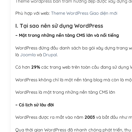
Theme wordpress bán trầm hương đẹp được xây dựng dự
Phù hợp với web:
Theme WordPress Giao diện mới
I. Tại sao nên sử dụng WordPress
– Một trong những nền tảng CMS lớn và nổi tiếng
WordPress đứng đầu danh sách ba gói xây dựng trang web
là
Joomla
và
Drupal
.
Có hơn
29%
các trang web trên toàn cầu đang sử dụng W
WordPress không chỉ là một nền tảng blog mà còn là một
WordPress là một trong những nền tảng CMS lớn
– Có lịch sử lâu đời
WordPress được ra mắt vào năm
2003
và bắt đầu như mộ
Qua thời gian WordPress đã nhanh chóng phát triển, thu h