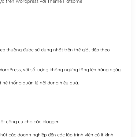
a trên Wordpress với Theme Flatsome
Hosting 5GB SSD (1 nă
Hosting 8GB SSD (1 nă
 thường được sử dụng nhất trên thế giới, tiếp theo
ordPress, với số lượng không ngừng tăng lên hàng ngày.
 hệ thống quản lý nội dung hiệu quả.
t công cụ cho các blogger.
út các doanh nghiệp đến các lập trình viên có ít kinh