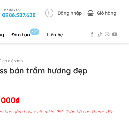
Đăng nhập
Giỏ hàng
0986.587.628
HOT
og
Đào tạo
Liên hệ
iao diện mới
ss bán trầm hương đẹp
Giá
,000
₫
hiện
chưa bao gồm host + tên miền. 99% Toàn bộ các Theme đều
tại
00,000₫.
là: