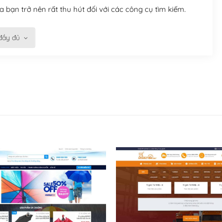
 bạn trở nên rất thu hút đối với các công cụ tìm kiếm.
đầy đủ
n trở nên dễ dàng và nhanh chóng. Với kho Theme
ở nên hấp dẫn và đơn giản hơn.
kế tốt, bạn có thể tự sửa đổi. Nếu không bạn có thể tìm
ổng lồ được kiểm duyệt bởi các nhân viên và những người
hững cộng đồng WordPress, họ sẽ giúp bạn trả lời, giải