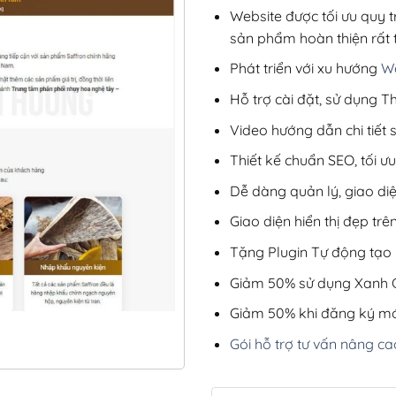
Website được tối ưu quy t
sản phẩm hoàn thiện rất t
Phát triển với xu hướng
We
Hỗ trợ cài đặt, sử dụng
Video hướng dẫn chi tiết
Thiết kế chuẩn SEO, tối 
Dễ dàng quản lý, giao di
Giao diện hiển thị đẹp trên
Tặng Plugin Tự động tạo b
Giảm 50% sử dụng Xanh C
Giảm 50% khi đăng ký mớ
Gói hỗ trợ tư vấn nâng ca