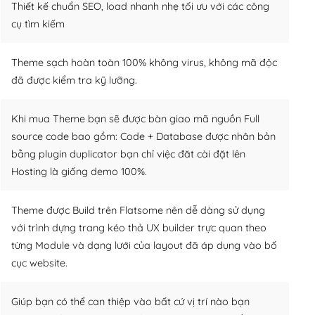
Thiết kế chuẩn SEO, load nhanh nhẹ tối ưu với các công
cụ tìm kiếm
Theme sạch hoàn toàn 100% không virus, không mã độc
đã được kiểm tra kỹ lưỡng.
Khi mua Theme bạn sẽ được bàn giao mã nguồn Full
source code bao gồm: Code + Database được nhân bản
bằng plugin duplicator bạn chỉ việc đăt cài đặt lên
Hosting là giống demo 100%.
Theme được Build trên Flatsome nên dễ dàng sử dụng
với trình dựng trang kéo thả UX builder trực quan theo
từng Module và dạng lưới của layout đã áp dụng vào bố
cục website.
Giúp bạn có thể can thiệp vào bất cứ vị trí nào bạn