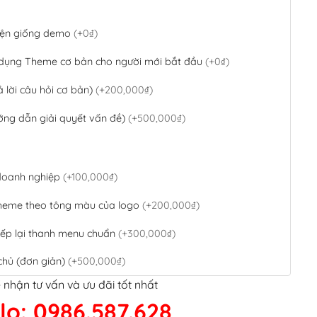
 diện giống demo
(+0₫)
 dụng Theme cơ bản cho người mới bắt đầu
(+0₫)
ả lời câu hỏi cơ bản)
(+200,000₫)
ớng dẫn giải quyết vấn đề)
(+500,000₫)
 doanh nghiệp
(+100,000₫)
theme theo tông màu của logo
(+200,000₫)
ếp lại thanh menu chuẩn
(+300,000₫)
chủ (đơn giản)
(+500,000₫)
 nhận tư vấn và ưu đãi tốt nhất
QR Code ngân hàng
(+100,000₫)
lo: 0986.587.628