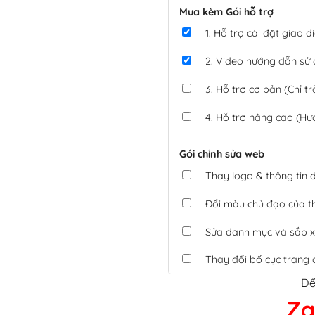
Mua kèm Gói hỗ trợ
1. Hỗ trợ cài đặt giao
2. Video hướng dẫn sử
3. Hỗ trợ cơ bản (Chỉ tr
4. Hỗ trợ nâng cao (Hư
Gói chỉnh sửa web
Thay logo & thông tin
Đổi màu chủ đạo của 
Sửa danh mục và sắp x
Thay đổi bố cục trang 
Để
Tích hợp thanh toán 
Za