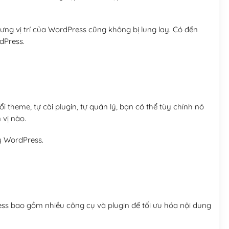
ng vị trí của WordPress cũng không bị lung lay. Có đến
dPress.
 theme, tự cài plugin, tự quản lý, bạn có thể tùy chỉnh nó
 vị nào.
y WordPress.
ess bao gồm nhiều công cụ và plugin để tối ưu hóa nội dung