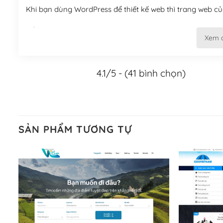
Khi bạn dùng WordPress để thiết kế web thì trang web của
Tối ưu hóa công cụ tìm kiếm
Xem 
– Dễ dàng tùy chỉnh, sửa chữa
4.1/5 - (41 bình chọn)
Khi bạn sử dụng WordPress, thì vấn đề giao diện của bạ
WordPress đa dạng sẽ giúp việc thực hiện các thiết kế tr
Nếu bạn có các kỹ thuật cơ bản với một theme được thiết 
kiếm chúng trên Internet hoặc nhờ chuyên gia.
SẢN PHẨM TƯƠNG TỰ
Dễ dàng tùy chỉnh trên WordPress
– Sở hữu một cộng đồng lớn, sẵn sàng hỗ trợ
WordPress là nơi lưu trữ cho một diễn đàn cộng đồng kh
cuồng tín WordPress.
Nếu bạn gặp khó khăn, bạn có thể lên mạng và tìm kiếm n