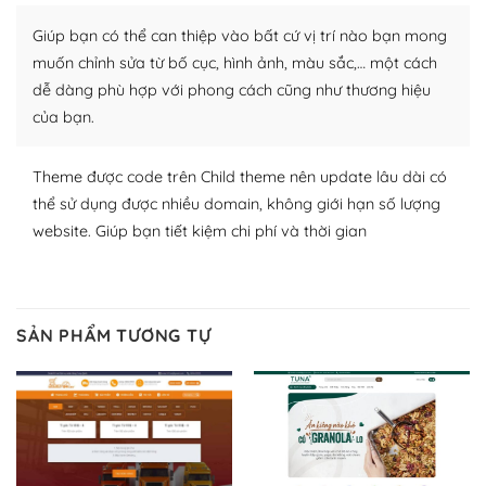
plugin của WordPress rất phong phú. Bạn có thể thỏa
Giúp bạn có thể can thiệp vào bất cứ vị trí nào bạn mong
thích chọn lựa plugin và themes phù hợp cho mục đích
lập website của mình.
muốn chỉnh sửa từ bố cục, hình ảnh, màu sắc,… một cách
dễ dàng phù hợp với phong cách cũng như thương hiệu
WordPress đa dạng plugin và themes
của bạn.
– Dễ sử dụng
Theme được code trên Child theme nên update lâu dài có
Với mọi Hosting bất kỳ thì WordPress đều có thể dễ
thể sử dụng được nhiều domain, không giới hạn số lượng
dàng thiết lập vì thực tế nó đã cung cấp khoảng 60%
website. Giúp bạn tiết kiệm chi phí và thời gian
toàn bộ web.
Và bạn có toàn quyền tự do khi quyết định nơi lưu trữ
trang web WordPress của bạn.
SẢN PHẨM TƯƠNG TỰ
Dễ dàng lựa chọn Hosting cho website WordPress
– Bảo mật cực tốt
Vì WordPress hiện là nền tảng xây dựng trang web và
blog lớn nhất trên thế giới, quan trọng nhất là bảo vệ