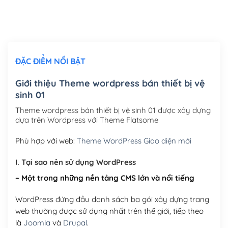
Thiết kế logo đơn giản để đăng web
(+300,000₫)
Chỉnh sửa site theo yêu cầu tuỳ chọn
(+2,000,000₫)
ĐẶC ĐIỂM NỔI BẬT
Mua thêm Host + Tên miền
Tên miền quốc tế .com .net .org (1 năm)
(+300,000₫)
Giới thiệu Theme wordpress bán thiết bị vệ
sinh 01
Tên miền Việt Nam .vn (1 năm)
(+550,000₫)
Theme wordpress bán thiết bị vệ sinh 01 được xây dựng
Hosting 2GB SSD (1 năm)
(+450,000₫)
dựa trên Wordpress với Theme Flatsome
Hosting 3GB SSD (1 năm)
(+550,000₫)
Phù hợp với web:
Theme WordPress Giao diện mới
Hosting 5GB SSD (1 năm)
(+650,000₫)
I. Tại sao nên sử dụng WordPress
– Một trong những nền tảng CMS lớn và nổi tiếng
Hosting 8GB SSD (1 năm)
(+950,000₫)
WordPress đứng đầu danh sách ba gói xây dựng trang
web thường được sử dụng nhất trên thế giới, tiếp theo
là
Joomla
và
Drupal
.