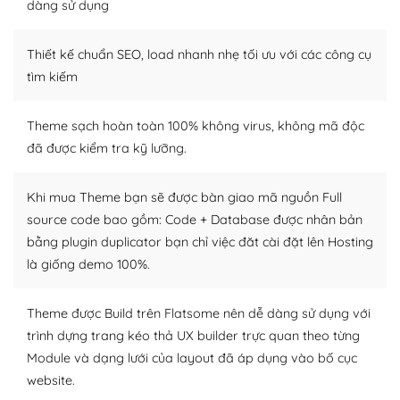
Dễ dàng tùy chỉnh trên WordPress
dàng sử dụng
– Sở hữu một cộng đồng lớn, sẵn sàng hỗ trợ
Thiết kế chuẩn SEO, load nhanh nhẹ tối ưu với các công cụ
WordPress là nơi lưu trữ cho một diễn đàn cộng đồng
tìm kiếm
khổng lồ được kiểm duyệt bởi các nhân viên và những
người cuồng tín WordPress.
Theme sạch hoàn toàn 100% không virus, không mã độc
đã được kiểm tra kỹ lưỡng.
Nếu bạn gặp khó khăn, bạn có thể lên mạng và tìm
kiếm những cộng đồng WordPress, họ sẽ giúp bạn trả
lời, giải đáp vấn đề của bạn.
Khi mua Theme bạn sẽ được bàn giao mã nguồn Full
source code bao gồm: Code + Database được nhân bản
Cộng đồng sử dụng WordPress sẵn sàng hỗ trợ bạn
bằng plugin duplicator bạn chỉ việc đăt cài đặt lên Hosting
là giống demo 100%.
– Đa dạng plugin và themes
Plugin mở rộng là thành phần cài đặt thêm vào
Theme được Build trên Flatsome nên dễ dàng sử dụng với
WordPress để tăng thêm các tính năng cần thiết. Có
trình dựng trang kéo thả UX builder trực quan theo từng
nhiều plugin trả phí hoặc miễn phí.
Module và dạng lưới của layout đã áp dụng vào bố cục
website.
Nhờ lượng người dùng đông đảo, thư viện themes và