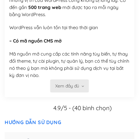
nhưng vị trí của WordPress cũng không bị lung lay. Có
đến gần
500 trang web
mới được tạo ra mỗi ngày
bằng WordPress.
WordPress vẫn luôn tồn tại theo thời gian
– Có mã nguồn CMS mở
Mã nguồn mở cung cấp các tính năng tùy biến, tự thay
đổi theme, tự cài plugin, tự quản lý, bạn có thể tùy chỉnh
nó theo ý bạn mà không phải sử dụng dịch vụ tại bất
kỳ đơn vị nào.
Xem đầy đủ
Việc của bạn là đăng ký một tên miền và hosting để
chạy WordPress.
4.9/5 - (40 bình chọn)
Có thể tùy biến trên website WordPress
– Thân thiện với công cụ tìm kiếm
HƯỚNG DẪN SỬ DỤNG
WordPress được thiết kế để thân thiện với SEO vì