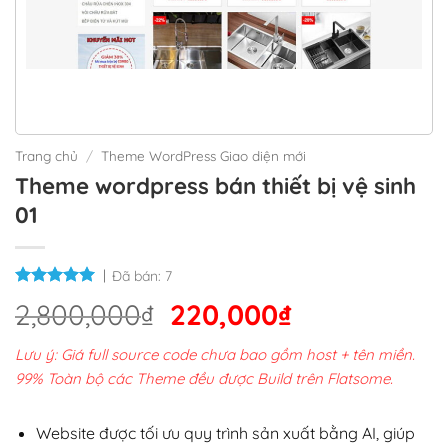
Trang chủ
/
Theme WordPress Giao diện mới
Theme wordpress bán thiết bị vệ sinh
01
Đã bán:
7
Giá
Giá
2,800,000
₫
220,000
₫
gốc
hiện
Lưu ý: Giá full source code chưa bao gồm host + tên miền.
là:
tại
99% Toàn bộ các Theme đều được Build trên Flatsome.
2,800,000₫.
là:
220,000₫.
Website được tối ưu quy trình sản xuất bằng AI, giúp