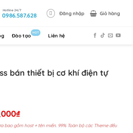
Đăng nhập
Giỏ hàng
0986.587.628
HOT
og
Đào tạo
Liên hệ
 bán thiết bị cơ khí điện tự
Giá
,000
₫
hiện
chưa bao gồm host + tên miền. 99% Toàn bộ các Theme đều
tại