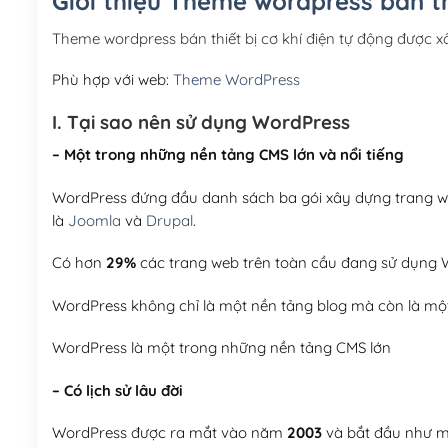
Giới thiệu Theme wordpress bán th
Theme wordpress bán thiết bị cơ khí điện tự động được
Phù hợp với web:
Theme WordPress
I. Tại sao nên sử dụng WordPress
– Một trong những nền tảng CMS lớn và nổi tiếng
WordPress đứng đầu danh sách ba gói xây dựng trang web
là
Joomla
và
Drupal
.
Có hơn
29%
các trang web trên toàn cầu đang sử dụng W
WordPress không chỉ là một nền tảng blog mà còn là một
WordPress là một trong những nền tảng CMS lớn
– Có lịch sử lâu đời
WordPress được ra mắt vào năm
2003
và bắt đầu như mộ