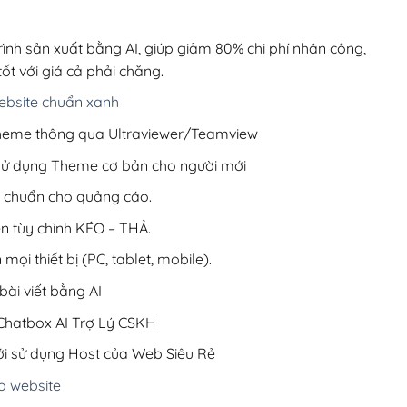
00,000₫.
là:
220,000₫.
rình sản xuất bằng AI, giúp giảm 80% chi phí nhân công,
ốt với giá cả phải chăng.
bsite chuẩn xanh
 Theme thông qua Ultraviewer/Teamview
 sử dụng Theme cơ bản cho người mới
ưu chuẩn cho quảng cáo.
ện tùy chỉnh KÉO – THẢ.
 mọi thiết bị (PC, tablet, mobile).
ài viết bằng AI
hatbox AI Trợ Lý CSKH
i sử dụng Host của Web Siêu Rẻ
o website