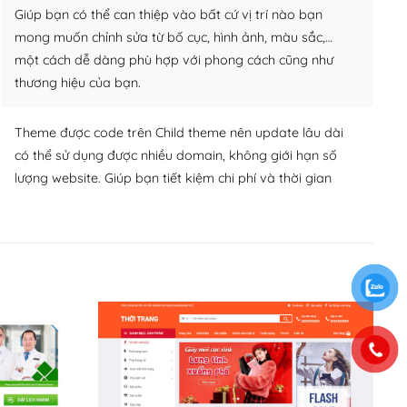
Giúp bạn có thể can thiệp vào bất cứ vị trí nào bạn
mong muốn chỉnh sửa từ bố cục, hình ảnh, màu sắc,…
một cách dễ dàng phù hợp với phong cách cũng như
thương hiệu của bạn.
Theme được code trên Child theme nên update lâu dài
có thể sử dụng được nhiều domain, không giới hạn số
lượng website. Giúp bạn tiết kiệm chi phí và thời gian