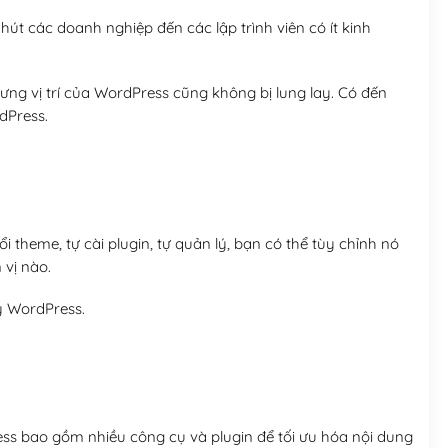
út các doanh nghiệp đến các lập trình viên có ít kinh
ng vị trí của WordPress cũng không bị lung lay. Có đến
dPress.
 theme, tự cài plugin, tự quản lý, bạn có thể tùy chỉnh nó
 vị nào.
y WordPress.
ess bao gồm nhiều công cụ và plugin để tối ưu hóa nội dung