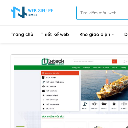
Bỏ
Tìm
qua
kiếm:
nội
dung
Trang chủ
Thiết kế web
Kho giao diện
D