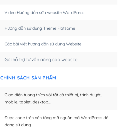
m)
(+550,000₫)
Video Hướng dẫn sửa website WordPress
m)
(+650,000₫)
Hướng dẫn sử dụng Theme Flatsome
m)
(+950,000₫)
Các bài viết hướng dẫn sử dụng Website
Gói hỗ trợ tư vấn nâng cao website
CHÍNH SÁCH SẢN PHẨM
Giao diện tương thích với tất cả thiết bị, trình duyệt,
mobile, tablet, desktop…
Được code trên nền tảng mã nguồn mở WordPress dễ
dàng sử dụng