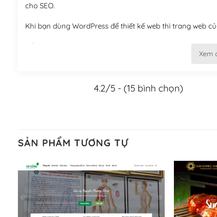
cho SEO.
Khi bạn dùng WordPress để thiết kế web thì trang web của
Tối ưu hóa công cụ tìm kiếm
Xem 
– Dễ dàng tùy chỉnh, sửa chữa
4.2/5 - (15 bình chọn)
Khi bạn sử dụng WordPress, thì vấn đề giao diện của bạ
WordPress đa dạng sẽ giúp việc thực hiện các thiết kế tr
Nếu bạn có các kỹ thuật cơ bản với một theme được thiết 
kiếm chúng trên Internet hoặc nhờ chuyên gia.
SẢN PHẨM TƯƠNG TỰ
Dễ dàng tùy chỉnh trên WordPress
– Sở hữu một cộng đồng lớn, sẵn sàng hỗ trợ
WordPress là nơi lưu trữ cho một diễn đàn cộng đồng kh
cuồng tín WordPress.