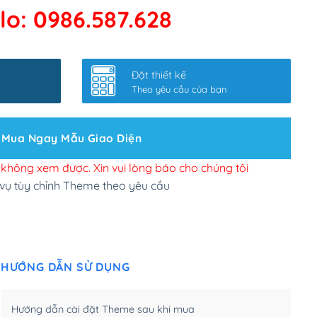
lo: 0986.587.628
 kết google, cập nhật sitemap
(+50,000₫)
nhanh
(+0₫)
Đặt thiết kế
ở slider chính
(+200,000₫)
Theo yêu cầu của bạn
 bộ site theo yêu cầu
(+150,000₫)
Mua Ngay Mẫu Giao Diện
 site Wordpress
(+100,000₫)
n để đăng web
(+300,000₫)
i không xem được. Xin vui lòng báo cho chúng tôi
 vụ tùy chỉnh Theme theo yêu cầu
u cầu tuỳ chọn
(+2,000,000₫)
.net .org (1 năm)
(+300,000₫)
HƯỚNG DẪN SỬ DỤNG
(1 năm)
(+550,000₫)
m)
(+450,000₫)
Hướng dẫn cài đặt Theme sau khi mua