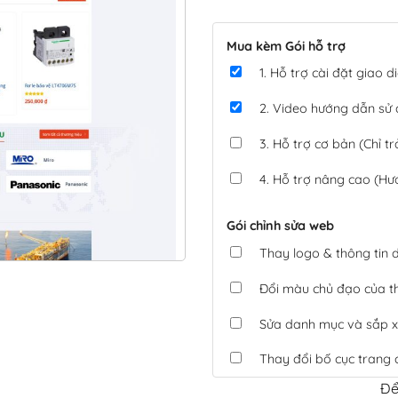
Mua kèm Gói hỗ trợ
1. Hỗ trợ cài đặt giao
2. Video hướng dẫn sử
3. Hỗ trợ cơ bản (Chỉ tr
4. Hỗ trợ nâng cao (Hư
Gói chỉnh sửa web
Thay logo & thông tin
Đổi màu chủ đạo của 
Sửa danh mục và sắp x
Thay đổi bố cục trang 
Để
Tích hợp thanh toán 