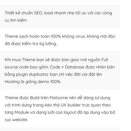
Thiết kế chuẩn SEO, load nhanh nhẹ tối ưu với các công
cụ tìm kiếm
Theme sạch hoàn toàn 100% không virus, không mã độc
đã được kiểm tra kỹ lưỡng.
Khi mua Theme bạn sẽ được bàn giao mã nguồn Full
source code bao gồm: Code + Database được nhân bản
bằng plugin duplicator bạn chỉ việc đăt cài đặt lên
Hosting là giống demo 100%.
Theme được Build trên Flatsome nên dễ dàng sử dụng
với trình dựng trang kéo thả UX builder trực quan theo
từng Module và dạng lưới của layout đã áp dụng vào bố
cục website.