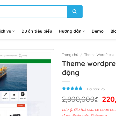
ịch vụ
Dự án tiêu biểu
Hướng dẫn
Demo
Bl
Trang chủ
/
Theme WordPress
Theme wordpress
động
Đã bán:
23
Giá
2,800,000
₫
220
gốc
Lưu ý: Giá full source code 
là:
được Build trên Flatsome.