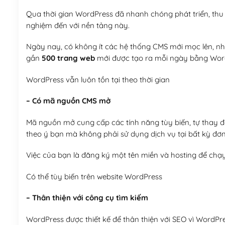
Qua thời gian WordPress đã nhanh chóng phát triển, thu h
nghiệm đến với nền tảng này.
Ngày nay, có không ít các hệ thống CMS mới mọc lên, như
gần
500 trang web
mới được tạo ra mỗi ngày bằng Wor
WordPress vẫn luôn tồn tại theo thời gian
– Có mã nguồn CMS mở
Mã nguồn mở cung cấp các tính năng tùy biến, tự thay đổi
theo ý bạn mà không phải sử dụng dịch vụ tại bất kỳ đơn
Việc của bạn là đăng ký một tên miền và hosting để chạ
Có thể tùy biến trên website WordPress
– Thân thiện với công cụ tìm kiếm
WordPress được thiết kế để thân thiện với SEO vì WordPr