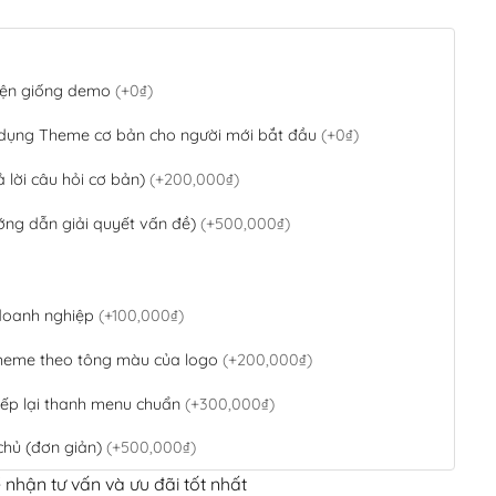
 diện giống demo
(+0₫)
 dụng Theme cơ bản cho người mới bắt đầu
(+0₫)
ả lời câu hỏi cơ bản)
(+200,000₫)
ớng dẫn giải quyết vấn đề)
(+500,000₫)
 doanh nghiệp
(+100,000₫)
theme theo tông màu của logo
(+200,000₫)
ếp lại thanh menu chuẩn
(+300,000₫)
chủ (đơn giản)
(+500,000₫)
 nhận tư vấn và ưu đãi tốt nhất
QR Code ngân hàng
(+100,000₫)