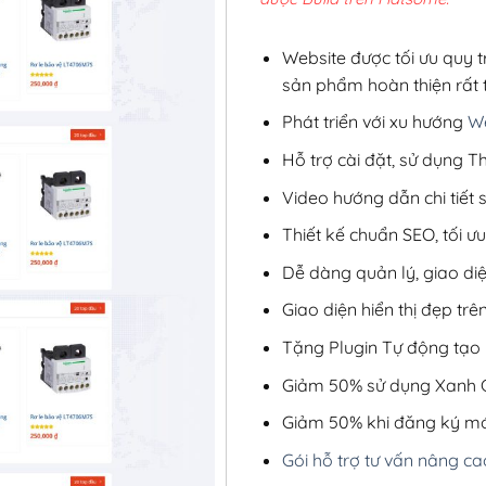
2,8
Website được tối ưu quy t
sản phẩm hoàn thiện rất t
Phát triển với xu hướng
We
Hỗ trợ cài đặt, sử dụng
Video hướng dẫn chi tiết
Thiết kế chuẩn SEO, tối 
Dễ dàng quản lý, giao di
Giao diện hiển thị đẹp trên
Tặng Plugin Tự động tạo b
Giảm 50% sử dụng Xanh C
Giảm 50% khi đăng ký mớ
Gói hỗ trợ tư vấn nâng ca