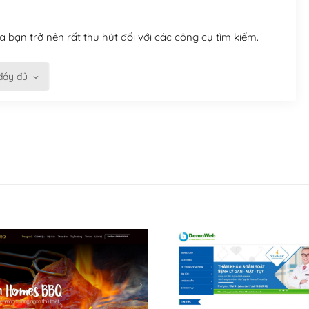
 bạn trở nên rất thu hút đối với các công cụ tìm kiếm.
đầy đủ
n trở nên dễ dàng và nhanh chóng. Với kho Theme
ở nên hấp dẫn và đơn giản hơn.
kế tốt, bạn có thể tự sửa đổi. Nếu không bạn có thể tìm
ổng lồ được kiểm duyệt bởi các nhân viên và những người