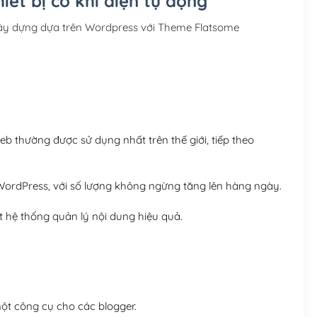
iết bị cơ khí điện tự động
Hosting 3GB SSD (1 nă
 xây dựng dựa trên Wordpress với Theme Flatsome
Hosting 5GB SSD (1 nă
Hosting 8GB SSD (1 nă
 thường được sử dụng nhất trên thế giới, tiếp theo
ordPress, với số lượng không ngừng tăng lên hàng ngày.
 hệ thống quản lý nội dung hiệu quả.
t công cụ cho các blogger.