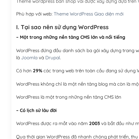
Theme wordpress bán shop vải được xây dựng dựa trên
Phù hợp với web:
Theme WordPress Giao diện mới
I. Tại sao nên sử dụng WordPress
– Một trong những nền tảng CMS lớn và nổi tiếng
WordPress đứng đầu danh sách ba gói xây dựng trang web
là
Joomla
và
Drupal
.
Có hơn
29%
các trang web trên toàn cầu đang sử dụng W
WordPress không chỉ là một nền tảng blog mà còn là một
WordPress là một trong những nền tảng CMS lớn
– Có lịch sử lâu đời
WordPress được ra mắt vào năm
2003
và bắt đầu như mộ
Qua thời gian WordPress đã nhanh chóng phát triển, thu h