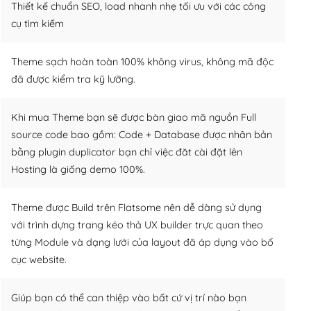
Thiết kế chuẩn SEO, load nhanh nhẹ tối ưu với các công
cụ tìm kiếm
Theme sạch hoàn toàn 100% không virus, không mã độc
đã được kiểm tra kỹ lưỡng.
Khi mua Theme bạn sẽ được bàn giao mã nguồn Full
source code bao gồm: Code + Database được nhân bản
bằng plugin duplicator bạn chỉ việc đăt cài đặt lên
Hosting là giống demo 100%.
Theme được Build trên Flatsome nên dễ dàng sử dụng
với trình dựng trang kéo thả UX builder trực quan theo
từng Module và dạng lưới của layout đã áp dụng vào bố
cục website.
Giúp bạn có thể can thiệp vào bất cứ vị trí nào bạn