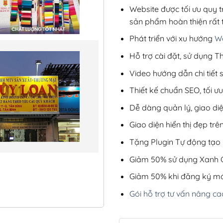
Website được tối ưu quy t
sản phẩm hoàn thiện rất t
Phát triển với xu hướng
We
Hỗ trợ cài đặt, sử dụng
Video hướng dẫn chi tiết
Thiết kế chuẩn SEO, tối 
Dễ dàng quản lý, giao di
Giao diện hiển thị đẹp trên
Tặng Plugin Tự động tạo b
Giảm 50% sử dụng Xanh C
Giảm 50% khi đăng ký mớ
Gói hỗ trợ tư vấn nâng ca