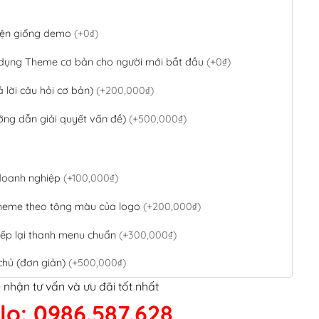
 diện giống demo
(+0₫)
 dụng Theme cơ bản cho người mới bắt đầu
(+0₫)
ả lời câu hỏi cơ bản)
(+200,000₫)
ớng dẫn giải quyết vấn đề)
(+500,000₫)
 doanh nghiệp
(+100,000₫)
theme theo tông màu của logo
(+200,000₫)
ếp lại thanh menu chuẩn
(+300,000₫)
chủ (đơn giản)
(+500,000₫)
 nhận tư vấn và ưu đãi tốt nhất
QR Code ngân hàng
(+100,000₫)
lo: 0986.587.628