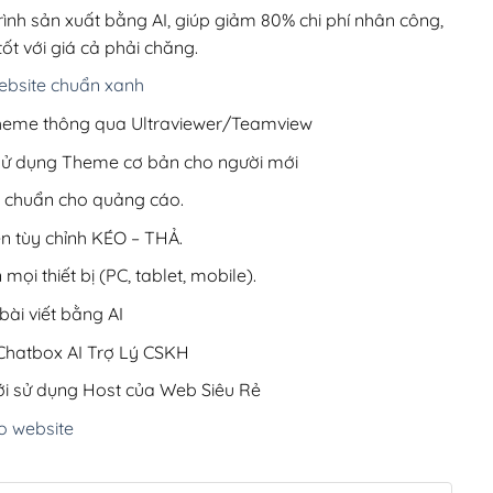
220,000₫.
rình sản xuất bằng AI, giúp giảm 80% chi phí nhân công,
ốt với giá cả phải chăng.
bsite chuẩn xanh
 Theme thông qua Ultraviewer/Teamview
 sử dụng Theme cơ bản cho người mới
ưu chuẩn cho quảng cáo.
ện tùy chỉnh KÉO – THẢ.
 mọi thiết bị (PC, tablet, mobile).
ài viết bằng AI
hatbox AI Trợ Lý CSKH
i sử dụng Host của Web Siêu Rẻ
o website