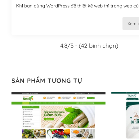
Khi bạn dùng WordPress để thiết kế web thì trang web của
Tối ưu hóa công cụ tìm kiếm
Xem 
– Dễ dàng tùy chỉnh, sửa chữa
4.8/5 - (42 bình chọn)
Khi bạn sử dụng WordPress, thì vấn đề giao diện của bạ
WordPress đa dạng sẽ giúp việc thực hiện các thiết kế tr
Nếu bạn có các kỹ thuật cơ bản với một theme được thiết 
kiếm chúng trên Internet hoặc nhờ chuyên gia.
SẢN PHẨM TƯƠNG TỰ
Dễ dàng tùy chỉnh trên WordPress
– Sở hữu một cộng đồng lớn, sẵn sàng hỗ trợ
WordPress là nơi lưu trữ cho một diễn đàn cộng đồng kh
cuồng tín WordPress.
Nếu bạn gặp khó khăn, bạn có thể lên mạng và tìm kiếm n