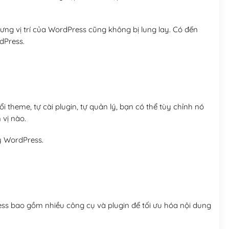
ng vị trí của WordPress cũng không bị lung lay. Có đến
dPress.
 theme, tự cài plugin, tự quản lý, bạn có thể tùy chỉnh nó
 vị nào.
y WordPress.
ess bao gồm nhiều công cụ và plugin để tối ưu hóa nội dung