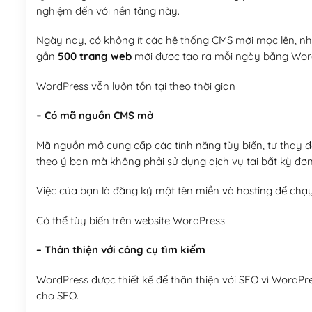
nghiệm đến với nền tảng này.
Ngày nay, có không ít các hệ thống CMS mới mọc lên, như
gần
500 trang web
mới được tạo ra mỗi ngày bằng Wor
WordPress vẫn luôn tồn tại theo thời gian
– Có mã nguồn CMS mở
Mã nguồn mở cung cấp các tính năng tùy biến, tự thay đổi
theo ý bạn mà không phải sử dụng dịch vụ tại bất kỳ đơn
Việc của bạn là đăng ký một tên miền và hosting để chạ
Có thể tùy biến trên website WordPress
– Thân thiện với công cụ tìm kiếm
WordPress được thiết kế để thân thiện với SEO vì WordPr
cho SEO.