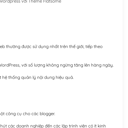
 Wordpress với Theme Flatsome
Hosting 5GB SSD (1 nă
Hosting 8GB SSD (1 nă
 thường được sử dụng nhất trên thế giới, tiếp theo
ordPress, với số lượng không ngừng tăng lên hàng ngày.
 hệ thống quản lý nội dung hiệu quả.
t công cụ cho các blogger.
út các doanh nghiệp đến các lập trình viên có ít kinh