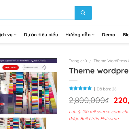
ịch vụ
Dự án tiêu biểu
Hướng dẫn
Demo
Bl
Trang chủ
/
Theme WordPress G
Theme wordpres
Đã bán:
26
Giá
2,800,000
₫
220
gốc
Lưu ý: Giá full source code 
là:
được Build trên Flatsome.
2,8