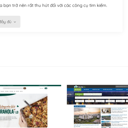
 bạn trở nên rất thu hút đối với các công cụ tìm kiếm.
đầy đủ
n trở nên dễ dàng và nhanh chóng. Với kho Theme
ở nên hấp dẫn và đơn giản hơn.
kế tốt, bạn có thể tự sửa đổi. Nếu không bạn có thể tìm
ổng lồ được kiểm duyệt bởi các nhân viên và những người
hững cộng đồng WordPress, họ sẽ giúp bạn trả lời, giải