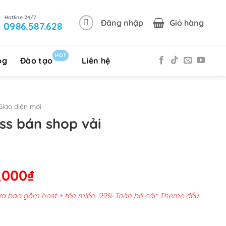
Đăng nhập
Giỏ hàng
0986.587.628
HOT
og
Đào tạo
Liên hệ
iao diện mới
s bán shop vải
Giá
,000
₫
hiện
chưa bao gồm host + tên miền. 99% Toàn bộ các Theme đều
tại
00,000₫.
là: