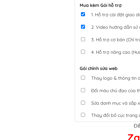
Mua kèm Gói hỗ trợ
1. Hỗ trợ cài đặt giao
2. Video hướng dẫn sử
3. Hỗ trợ cơ bản (Chỉ tr
4. Hỗ trợ nâng cao (Hư
Gói chỉnh sửa web
Thay logo & thông tin
Đổi màu chủ đạo của 
Sửa danh mục và sắp x
Thay đổi bố cục trang 
Để
Tích hợp thanh toán 
Za