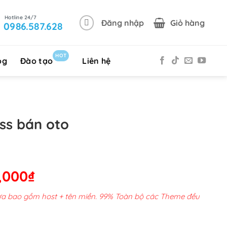
Đăng nhập
Giỏ hàng
0986.587.628
HOT
og
Đào tạo
Liên hệ
ss bán oto
Giá
,000
₫
hiện
chưa bao gồm host + tên miền. 99% Toàn bộ các Theme đều
tại
00,000₫.
là: