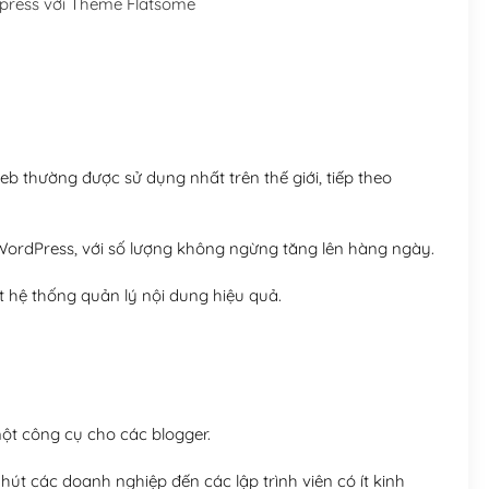
press với Theme Flatsome
Hosting 5GB SSD (1 nă
Hosting 8GB SSD (1 nă
 thường được sử dụng nhất trên thế giới, tiếp theo
ordPress, với số lượng không ngừng tăng lên hàng ngày.
 hệ thống quản lý nội dung hiệu quả.
t công cụ cho các blogger.
út các doanh nghiệp đến các lập trình viên có ít kinh