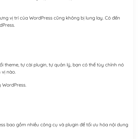
ng vị trí của WordPress cũng không bị lung lay. Có đến
dPress.
 theme, tự cài plugin, tự quản lý, bạn có thể tùy chỉnh nó
 vị nào.
y WordPress.
ess bao gồm nhiều công cụ và plugin để tối ưu hóa nội dung