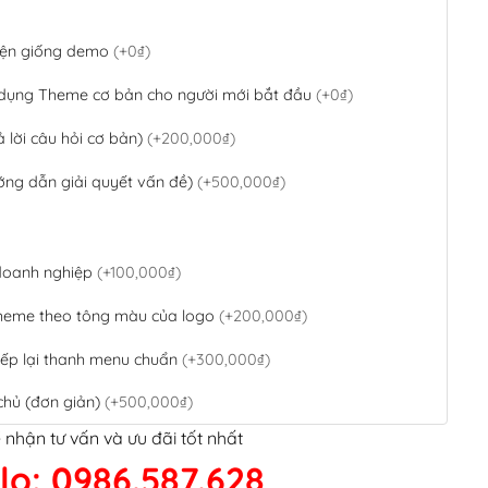
 diện giống demo
(+0₫)
 dụng Theme cơ bản cho người mới bắt đầu
(+0₫)
ả lời câu hỏi cơ bản)
(+200,000₫)
ớng dẫn giải quyết vấn đề)
(+500,000₫)
 doanh nghiệp
(+100,000₫)
theme theo tông màu của logo
(+200,000₫)
ếp lại thanh menu chuẩn
(+300,000₫)
chủ (đơn giản)
(+500,000₫)
 nhận tư vấn và ưu đãi tốt nhất
QR Code ngân hàng
(+100,000₫)
lo: 0986.587.628