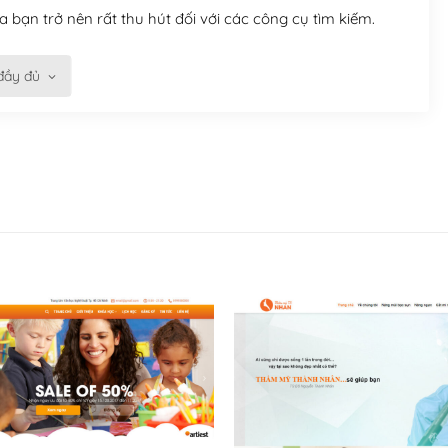
 bạn trở nên rất thu hút đối với các công cụ tìm kiếm.
đầy đủ
n trở nên dễ dàng và nhanh chóng. Với kho Theme
ở nên hấp dẫn và đơn giản hơn.
kế tốt, bạn có thể tự sửa đổi. Nếu không bạn có thể tìm
ổng lồ được kiểm duyệt bởi các nhân viên và những người
hững cộng đồng WordPress, họ sẽ giúp bạn trả lời, giải