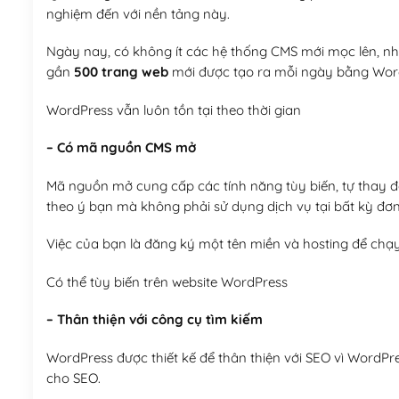
nghiệm đến với nền tảng này.
Ngày nay, có không ít các hệ thống CMS mới mọc lên, như
gần
500 trang web
mới được tạo ra mỗi ngày bằng Wor
WordPress vẫn luôn tồn tại theo thời gian
– Có mã nguồn CMS mở
Mã nguồn mở cung cấp các tính năng tùy biến, tự thay đổi
theo ý bạn mà không phải sử dụng dịch vụ tại bất kỳ đơn
Việc của bạn là đăng ký một tên miền và hosting để chạ
Có thể tùy biến trên website WordPress
– Thân thiện với công cụ tìm kiếm
WordPress được thiết kế để thân thiện với SEO vì WordPr
cho SEO.