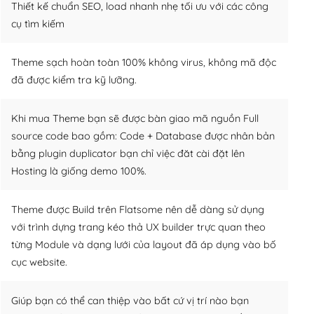
Thiết kế chuẩn SEO, load nhanh nhẹ tối ưu với các công
cụ tìm kiếm
Theme sạch hoàn toàn 100% không virus, không mã độc
đã được kiểm tra kỹ lưỡng.
Khi mua Theme bạn sẽ được bàn giao mã nguồn Full
source code bao gồm: Code + Database được nhân bản
bằng plugin duplicator bạn chỉ việc đăt cài đặt lên
Hosting là giống demo 100%.
Theme được Build trên Flatsome nên dễ dàng sử dụng
với trình dựng trang kéo thả UX builder trực quan theo
từng Module và dạng lưới của layout đã áp dụng vào bố
cục website.
Giúp bạn có thể can thiệp vào bất cứ vị trí nào bạn