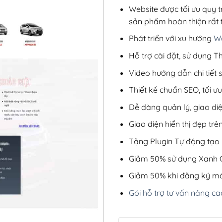
Website được tối ưu quy t
sản phẩm hoàn thiện rất t
Phát triển với xu hướng
We
Hỗ trợ cài đặt, sử dụng
Video hướng dẫn chi tiết
Thiết kế chuẩn SEO, tối 
Dễ dàng quản lý, giao di
Giao diện hiển thị đẹp trên
Tặng Plugin Tự động tạo b
Giảm 50% sử dụng Xanh C
Giảm 50% khi đăng ký mớ
Gói hỗ trợ tư vấn nâng ca