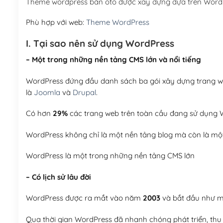
Theme wordpress bán oto được xây dựng dựa trên Word
Phù hợp với web:
Theme WordPress
I. Tại sao nên sử dụng WordPress
– Một trong những nền tảng CMS lớn và nổi tiếng
WordPress đứng đầu danh sách ba gói xây dựng trang web
là
Joomla
và
Drupal
.
Có hơn
29%
các trang web trên toàn cầu đang sử dụng W
WordPress không chỉ là một nền tảng blog mà còn là một
WordPress là một trong những nền tảng CMS lớn
– Có lịch sử lâu đời
WordPress được ra mắt vào năm
2003
và bắt đầu như mộ
Qua thời gian WordPress đã nhanh chóng phát triển, thu h