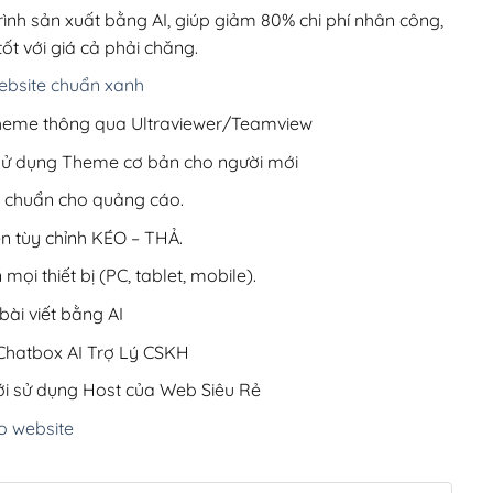
200,000₫.
rình sản xuất bằng AI, giúp giảm 80% chi phí nhân công,
ốt với giá cả phải chăng.
bsite chuẩn xanh
 Theme thông qua Ultraviewer/Teamview
 sử dụng Theme cơ bản cho người mới
ưu chuẩn cho quảng cáo.
ện tùy chỉnh KÉO – THẢ.
 mọi thiết bị (PC, tablet, mobile).
ài viết bằng AI
hatbox AI Trợ Lý CSKH
i sử dụng Host của Web Siêu Rẻ
o website