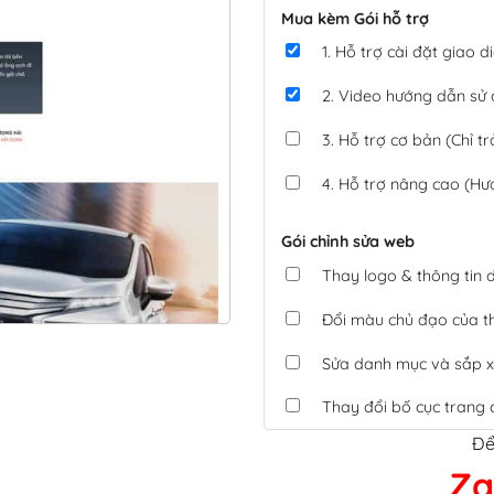
Mua kèm Gói hỗ trợ
1. Hỗ trợ cài đặt giao
2. Video hướng dẫn sử
3. Hỗ trợ cơ bản (Chỉ tr
4. Hỗ trợ nâng cao (Hư
Gói chỉnh sửa web
Thay logo & thông tin
Đổi màu chủ đạo của 
Sửa danh mục và sắp x
Thay đổi bố cục trang 
Để
Tích hợp thanh toán 
Za