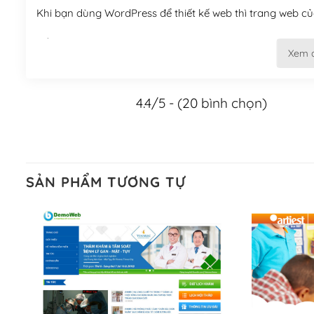
Khi bạn dùng WordPress để thiết kế web thì trang web của
Tối ưu hóa công cụ tìm kiếm
Xem 
– Dễ dàng tùy chỉnh, sửa chữa
4.4/5 - (20 bình chọn)
Khi bạn sử dụng WordPress, thì vấn đề giao diện của bạ
WordPress đa dạng sẽ giúp việc thực hiện các thiết kế tr
Nếu bạn có các kỹ thuật cơ bản với một theme được thiết 
kiếm chúng trên Internet hoặc nhờ chuyên gia.
SẢN PHẨM TƯƠNG TỰ
Dễ dàng tùy chỉnh trên WordPress
– Sở hữu một cộng đồng lớn, sẵn sàng hỗ trợ
WordPress là nơi lưu trữ cho một diễn đàn cộng đồng kh
cuồng tín WordPress.
Nếu bạn gặp khó khăn, bạn có thể lên mạng và tìm kiếm n