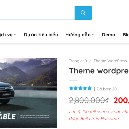
ịch vụ
Dự án tiêu biểu
Hướng dẫn
Demo
Bl
Trang chủ
/
Theme WordPress
Theme wordpre
Đã bán:
20
Giá
2,800,000
₫
200
gốc
Lưu ý: Giá full source code 
là:
được Build trên Flatsome.
2,8