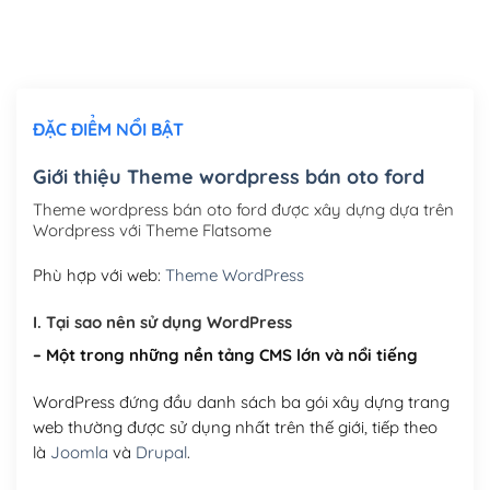
Thiết kế logo đơn giản để đăng web
(+300,000₫)
Chỉnh sửa site theo yêu cầu tuỳ chọn
(+2,000,000₫)
ĐẶC ĐIỂM NỔI BẬT
Mua thêm Host + Tên miền
Tên miền quốc tế .com .net .org (1 năm)
(+300,000₫)
Giới thiệu Theme wordpress bán oto ford
Tên miền Việt Nam .vn (1 năm)
(+550,000₫)
Theme wordpress bán oto ford được xây dựng dựa trên
Wordpress với Theme Flatsome
Hosting 2GB SSD (1 năm)
(+450,000₫)
Phù hợp với web:
Theme WordPress
Hosting 3GB SSD (1 năm)
(+550,000₫)
I. Tại sao nên sử dụng WordPress
Hosting 5GB SSD (1 năm)
(+650,000₫)
– Một trong những nền tảng CMS lớn và nổi tiếng
Hosting 8GB SSD (1 năm)
(+950,000₫)
WordPress đứng đầu danh sách ba gói xây dựng trang
web thường được sử dụng nhất trên thế giới, tiếp theo
là
Joomla
và
Drupal
.