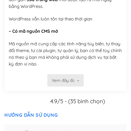
bằng WordPress.
WordPress vẫn luôn tồn tại theo thời gian
– Có mã nguồn CMS mở
Mã nguồn mở cung cấp các tính năng tùy biến, tự thay
đổi theme, tự cài plugin, tự quản lý, bạn có thể tùy chỉnh
nó theo ý bạn mà không phải sử dụng dịch vụ tại bất
kỳ đơn vị nào.
Việc của bạn là đăng ký một tên miền và hosting để
Xem đầy đủ
chạy WordPress.
Có thể tùy biến trên website WordPress
4.9/5 - (35 bình chọn)
– Thân thiện với công cụ tìm kiếm
HƯỚNG DẪN SỬ DỤNG
WordPress được thiết kế để thân thiện với SEO vì
WordPress bao gồm nhiều công cụ và plugin để tối ưu