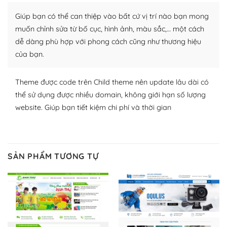
thích chọn lựa plugin và themes phù hợp cho mục đích
Giúp bạn có thể can thiệp vào bất cứ vị trí nào bạn mong
lập website của mình.
muốn chỉnh sửa từ bố cục, hình ảnh, màu sắc,… một cách
WordPress đa dạng plugin và themes
dễ dàng phù hợp với phong cách cũng như thương hiệu
của bạn.
– Dễ sử dụng
Với mọi Hosting bất kỳ thì WordPress đều có thể dễ
Theme được code trên Child theme nên update lâu dài có
dàng thiết lập vì thực tế nó đã cung cấp khoảng 60%
thể sử dụng được nhiều domain, không giới hạn số lượng
toàn bộ web.
website. Giúp bạn tiết kiệm chi phí và thời gian
Và bạn có toàn quyền tự do khi quyết định nơi lưu trữ
trang web WordPress của bạn.
SẢN PHẨM TƯƠNG TỰ
Dễ dàng lựa chọn Hosting cho website WordPress
– Bảo mật cực tốt
Vì WordPress hiện là nền tảng xây dựng trang web và
blog lớn nhất trên thế giới, quan trọng nhất là bảo vệ
nội dung của mình khỏi các cuộc tấn công spam.