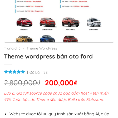
Trang chủ
/
Theme WordPress
Theme wordpress bán oto ford
Đã bán:
28
Giá
Giá
2,800,000
₫
200,000
₫
gốc
hiện
Lưu ý: Giá full source code chưa bao gồm host + tên miền.
là:
tại
99% Toàn bộ các Theme đều được Build trên Flatsome.
2,800,000₫.
là:
200,000₫.
Website được tối ưu quy trình sản xuất bằng AI, giúp