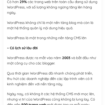
Có hơn
29%
các trang web trên toàn cầu đang sử dụng
WordPress, với số lượng không ngừng tăng lên hàng
ngày.
WordPress không chỉ là một nền tảng blog mà còn là
một hệ thống quản lý nội dung hiệu quả.
WordPress là một trong những nền tảng CMS lớn
– Có lịch sử lâu đời
WordPress được ra mắt vào năm
2003
và bắt đầu như
một công cụ cho các blogger.
Qua thời gian WordPress đã nhanh chóng phát triển,
thu hút các doanh nghiệp đến các lập trình viên có ít
kinh nghiệm đến với nền tảng này.
Ngày nay, có không ít các hệ thống CMS mới mọc lên,
nhưng vị trí của WordPress cũng không bị lung lay. Có
đến gần
500 trang web
mới được tạo ra mỗi ngày