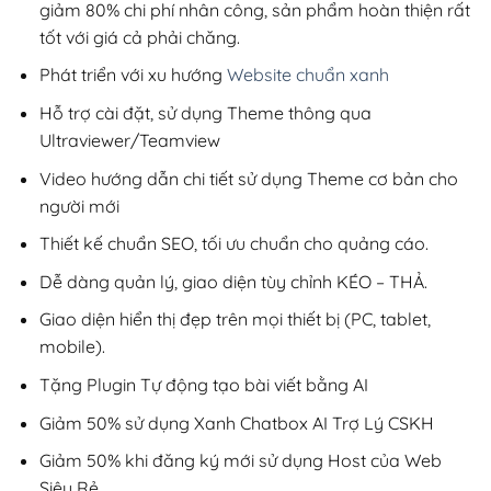
giảm 80% chi phí nhân công, sản phẩm hoàn thiện rất
tốt với giá cả phải chăng.
Phát triển với xu hướng
Website chuẩn xanh
Hỗ trợ cài đặt, sử dụng Theme thông qua
Ultraviewer/Teamview
Video hướng dẫn chi tiết sử dụng Theme cơ bản cho
người mới
Thiết kế chuẩn SEO, tối ưu chuẩn cho quảng cáo.
Dễ dàng quản lý, giao diện tùy chỉnh KÉO – THẢ.
Giao diện hiển thị đẹp trên mọi thiết bị (PC, tablet,
mobile).
Tặng Plugin Tự động tạo bài viết bằng AI
Giảm 50% sử dụng Xanh Chatbox AI Trợ Lý CSKH
Giảm 50% khi đăng ký mới sử dụng Host của Web
Siêu Rẻ