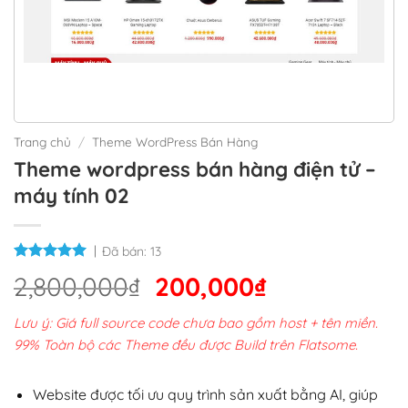
Trang chủ
/
Theme WordPress Bán Hàng
Theme wordpress bán hàng điện tử –
máy tính 02
Đã bán:
13
Giá
Giá
2,800,000
₫
200,000
₫
gốc
hiện
Lưu ý: Giá full source code chưa bao gồm host + tên miền.
là:
tại
99% Toàn bộ các Theme đều được Build trên Flatsome.
2,800,000₫.
là:
200,000₫.
Website được tối ưu quy trình sản xuất bằng AI, giúp