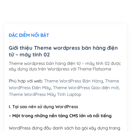
Thiết kế logo đơn giản để đăng web
(+300,000₫)
Chỉnh sửa site theo yêu cầu tuỳ chọn
(+2,000,000₫)
ĐẶC ĐIỂM NỔI BẬT
Mua thêm Host + Tên miền
Tên miền quốc tế .com .net .org (1 năm)
(+300,000₫)
Giới thiệu Theme wordpress bán hàng điện
tử – máy tính 02
Tên miền Việt Nam .vn (1 năm)
(+550,000₫)
Theme wordpress bán hàng điện tử – máy tính 02 được
Hosting 2GB SSD (1 năm)
(+450,000₫)
xây dựng dựa trên Wordpress với Theme Flatsome
Hosting 3GB SSD (1 năm)
(+550,000₫)
Phù hợp với web:
Theme WordPress Bán Hàng
,
Theme
WordPress Điện Máy
,
Theme WordPress Giao diện mới
,
Hosting 5GB SSD (1 năm)
(+650,000₫)
Theme WordPress Máy Tính Laptop
Hosting 8GB SSD (1 năm)
(+950,000₫)
I. Tại sao nên sử dụng WordPress
– Một trong những nền tảng CMS lớn và nổi tiếng
WordPress đứng đầu danh sách ba gói xây dựng trang