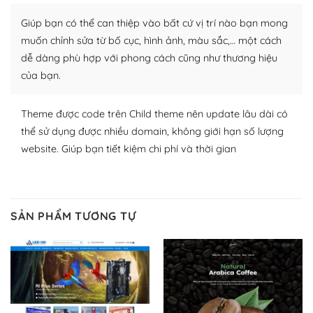
Giúp bạn có thể can thiệp vào bất cứ vị trí nào bạn mong
Nhờ lượng người dùng đông đảo, thư viện themes và
plugin của WordPress rất phong phú. Bạn có thể thỏa
muốn chỉnh sửa từ bố cục, hình ảnh, màu sắc,… một cách
thích chọn lựa plugin và themes phù hợp cho mục đích
dễ dàng phù hợp với phong cách cũng như thương hiệu
lập website của mình.
của bạn.
WordPress đa dạng plugin và themes
Theme được code trên Child theme nên update lâu dài có
thể sử dụng được nhiều domain, không giới hạn số lượng
– Dễ sử dụng
website. Giúp bạn tiết kiệm chi phí và thời gian
Với mọi Hosting bất kỳ thì WordPress đều có thể dễ
dàng thiết lập vì thực tế nó đã cung cấp khoảng 60%
toàn bộ web.
SẢN PHẨM TƯƠNG TỰ
Và bạn có toàn quyền tự do khi quyết định nơi lưu trữ
trang web WordPress của bạn.
Dễ dàng lựa chọn Hosting cho website WordPress
– Bảo mật cực tốt