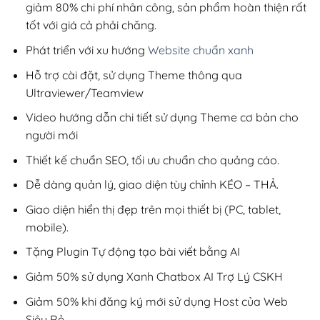
giảm 80% chi phí nhân công, sản phẩm hoàn thiện rất
tốt với giá cả phải chăng.
Phát triển với xu hướng
Website chuẩn xanh
Hỗ trợ cài đặt, sử dụng Theme thông qua
Ultraviewer/Teamview
Video hướng dẫn chi tiết sử dụng Theme cơ bản cho
người mới
Thiết kế chuẩn SEO, tối ưu chuẩn cho quảng cáo.
Dễ dàng quản lý, giao diện tùy chỉnh KÉO – THẢ.
Giao diện hiển thị đẹp trên mọi thiết bị (PC, tablet,
mobile).
Tặng Plugin Tự động tạo bài viết bằng AI
Giảm 50% sử dụng Xanh Chatbox AI Trợ Lý CSKH
Giảm 50% khi đăng ký mới sử dụng Host của Web
Siêu Rẻ