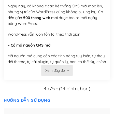
Ngày nay, có không ít các hệ thống CMS mới mọc lên,
nhưng vị trí của WordPress cũng không bị lung lay. Có
đến gần
500 trang web
mới được tạo ra mỗi ngày
bằng WordPress.
WordPress vẫn luôn tồn tại theo thời gian
– Có mã nguồn CMS mở
Mã nguồn mở cung cấp các tính năng tùy biến, tự thay
đổi theme, tự cài plugin, tự quản lý, bạn có thể tùy chỉnh
nó theo ý bạn mà không phải sử dụng dịch vụ tại bất
Xem đầy đủ
kỳ đơn vị nào.
Việc của bạn là đăng ký một tên miền và hosting để
4.7/5 - (14 bình chọn)
chạy WordPress.
HƯỚNG DẪN SỬ DỤNG
Có thể tùy biến trên website WordPress
– Thân thiện với công cụ tìm kiếm