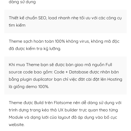
tìm kiếm chúng trên Internet hoặc nhờ chuyên gia.
dàng sử dụng
Dễ dàng tùy chỉnh trên WordPress
Thiết kế chuẩn SEO, load nhanh nhẹ tối ưu với các công cụ
tìm kiếm
– Sở hữu một cộng đồng lớn, sẵn sàng hỗ trợ
WordPress là nơi lưu trữ cho một diễn đàn cộng đồng
Theme sạch hoàn toàn 100% không virus, không mã độc
khổng lồ được kiểm duyệt bởi các nhân viên và những
đã được kiểm tra kỹ lưỡng.
người cuồng tín WordPress.
Nếu bạn gặp khó khăn, bạn có thể lên mạng và tìm
Khi mua Theme bạn sẽ được bàn giao mã nguồn Full
kiếm những cộng đồng WordPress, họ sẽ giúp bạn trả
source code bao gồm: Code + Database được nhân bản
lời, giải đáp vấn đề của bạn.
bằng plugin duplicator bạn chỉ việc đăt cài đặt lên Hosting
là giống demo 100%.
Cộng đồng sử dụng WordPress sẵn sàng hỗ trợ bạn
Theme được Build trên Flatsome nên dễ dàng sử dụng với
– Đa dạng plugin và themes
trình dựng trang kéo thả UX builder trực quan theo từng
Plugin mở rộng là thành phần cài đặt thêm vào
Module và dạng lưới của layout đã áp dụng vào bố cục
WordPress để tăng thêm các tính năng cần thiết. Có
website.
nhiều plugin trả phí hoặc miễn phí.