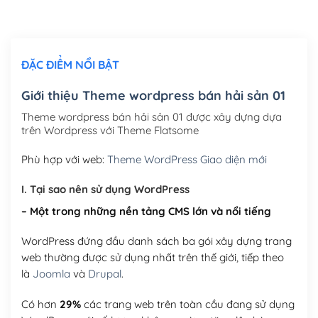
Chỉnh sửa site theo yêu cầu tuỳ chọn
(+2,000,000₫)
ĐẶC ĐIỂM NỔI BẬT
Mua thêm Host + Tên miền
Tên miền quốc tế .com .net .org (1 năm)
(+300,000₫)
Giới thiệu Theme wordpress bán hải sản 01
Tên miền Việt Nam .vn (1 năm)
(+550,000₫)
Theme wordpress bán hải sản 01 được xây dựng dựa
trên Wordpress với Theme Flatsome
Hosting 2GB SSD (1 năm)
(+450,000₫)
Phù hợp với web:
Theme WordPress Giao diện mới
Hosting 3GB SSD (1 năm)
(+550,000₫)
I. Tại sao nên sử dụng WordPress
Hosting 5GB SSD (1 năm)
(+650,000₫)
– Một trong những nền tảng CMS lớn và nổi tiếng
Hosting 8GB SSD (1 năm)
(+950,000₫)
WordPress đứng đầu danh sách ba gói xây dựng trang
web thường được sử dụng nhất trên thế giới, tiếp theo
là
Joomla
và
Drupal
.
Có hơn
29%
các trang web trên toàn cầu đang sử dụng