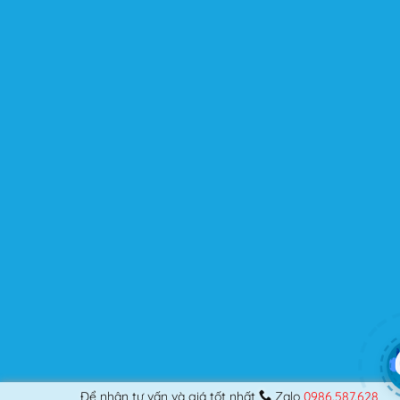
Được cập nhật liên tục
Flatsome là sản phẩm bán chạy nhất của UX-Themes.
Vì thế, nó luôn được đầu tư và ưu ái cập nhật các tính
năng mới nhất, tốt nhất.
Flatsome còn hỗ trợ hơn 12 ngôn ngữ khác nhau, do đó
bạn có thể dịch Website ra hầu hết mọi ngôn ngữ mà
bạn muốn.