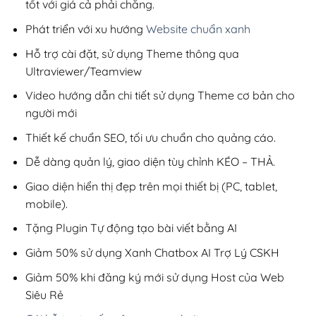
tốt với giá cả phải chăng.
Phát triển với xu hướng
Website chuẩn xanh
Hỗ trợ cài đặt, sử dụng Theme thông qua
Ultraviewer/Teamview
Video hướng dẫn chi tiết sử dụng Theme cơ bản cho
người mới
Thiết kế chuẩn SEO, tối ưu chuẩn cho quảng cáo.
Dễ dàng quản lý, giao diện tùy chỉnh KÉO – THẢ.
Giao diện hiển thị đẹp trên mọi thiết bị (PC, tablet,
mobile).
Tặng Plugin Tự động tạo bài viết bằng AI
Giảm 50% sử dụng Xanh Chatbox AI Trợ Lý CSKH
Giảm 50% khi đăng ký mới sử dụng Host của Web
Siêu Rẻ