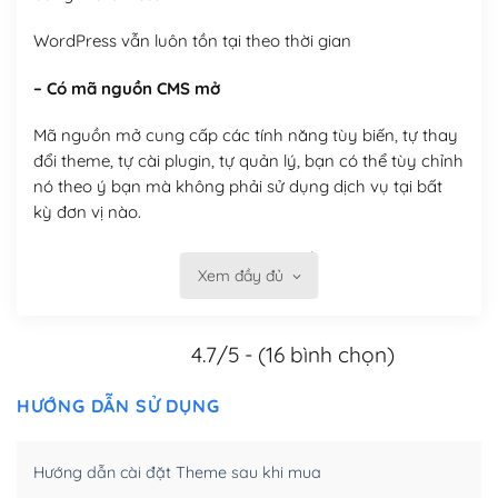
WordPress vẫn luôn tồn tại theo thời gian
– Có mã nguồn CMS mở
Mã nguồn mở cung cấp các tính năng tùy biến, tự thay
đổi theme, tự cài plugin, tự quản lý, bạn có thể tùy chỉnh
nó theo ý bạn mà không phải sử dụng dịch vụ tại bất
kỳ đơn vị nào.
Việc của bạn là đăng ký một tên miền và hosting để
Xem đầy đủ
chạy WordPress.
Có thể tùy biến trên website WordPress
4.7/5 - (16 bình chọn)
– Thân thiện với công cụ tìm kiếm
HƯỚNG DẪN SỬ DỤNG
WordPress được thiết kế để thân thiện với SEO vì
WordPress bao gồm nhiều công cụ và plugin để tối ưu
Hướng dẫn cài đặt Theme sau khi mua
hóa nội dung cho SEO.