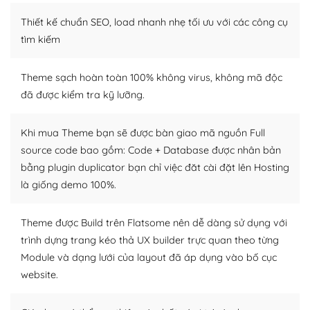
Thiết kế chuẩn SEO, load nhanh nhẹ tối ưu với các công cụ
WordPress là nơi lưu trữ cho một diễn đàn cộng đồng
khổng lồ được kiểm duyệt bởi các nhân viên và những
tìm kiếm
người cuồng tín WordPress.
Theme sạch hoàn toàn 100% không virus, không mã độc
Nếu bạn gặp khó khăn, bạn có thể lên mạng và tìm
đã được kiểm tra kỹ lưỡng.
kiếm những cộng đồng WordPress, họ sẽ giúp bạn trả
lời, giải đáp vấn đề của bạn.
Khi mua Theme bạn sẽ được bàn giao mã nguồn Full
Cộng đồng sử dụng WordPress sẵn sàng hỗ trợ bạn
source code bao gồm: Code + Database được nhân bản
bằng plugin duplicator bạn chỉ việc đăt cài đặt lên Hosting
– Đa dạng plugin và themes
là giống demo 100%.
Plugin mở rộng là thành phần cài đặt thêm vào
WordPress để tăng thêm các tính năng cần thiết. Có
Theme được Build trên Flatsome nên dễ dàng sử dụng với
nhiều plugin trả phí hoặc miễn phí.
trình dựng trang kéo thả UX builder trực quan theo từng
Module và dạng lưới của layout đã áp dụng vào bố cục
Nhờ lượng người dùng đông đảo, thư viện themes và
website.
plugin của WordPress rất phong phú. Bạn có thể thỏa
thích chọn lựa plugin và themes phù hợp cho mục đích