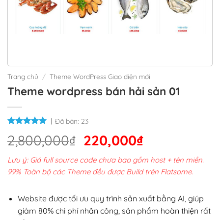
Trang chủ
/
Theme WordPress Giao diện mới
Theme wordpress bán hải sản 01
Đã bán:
23
Giá
Giá
2,800,000
₫
220,000
₫
gốc
hiện
Lưu ý: Giá full source code chưa bao gồm host + tên miền.
là:
tại
99% Toàn bộ các Theme đều được Build trên Flatsome.
2,800,000₫.
là:
220,000₫.
Website được tối ưu quy trình sản xuất bằng AI, giúp
giảm 80% chi phí nhân công, sản phẩm hoàn thiện rất