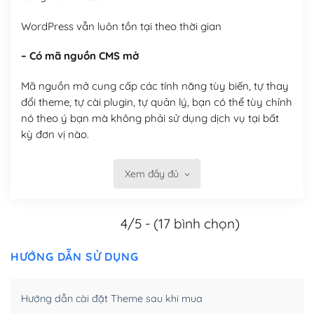
WordPress vẫn luôn tồn tại theo thời gian
– Có mã nguồn CMS mở
Mã nguồn mở cung cấp các tính năng tùy biến, tự thay
đổi theme, tự cài plugin, tự quản lý, bạn có thể tùy chỉnh
nó theo ý bạn mà không phải sử dụng dịch vụ tại bất
kỳ đơn vị nào.
Việc của bạn là đăng ký một tên miền và hosting để
Xem đầy đủ
chạy WordPress.
Có thể tùy biến trên website WordPress
4/5 - (17 bình chọn)
– Thân thiện với công cụ tìm kiếm
HƯỚNG DẪN SỬ DỤNG
WordPress được thiết kế để thân thiện với SEO vì
WordPress bao gồm nhiều công cụ và plugin để tối ưu
Hướng dẫn cài đặt Theme sau khi mua
hóa nội dung cho SEO.