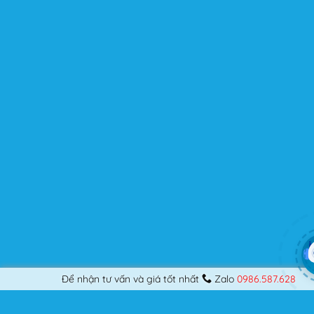
Được cập nhật liên tục
Flatsome là sản phẩm bán chạy nhất của UX-Themes.
Vì thế, nó luôn được đầu tư và ưu ái cập nhật các tính
năng mới nhất, tốt nhất.
Flatsome còn hỗ trợ hơn 12 ngôn ngữ khác nhau, do đó
bạn có thể dịch Website ra hầu hết mọi ngôn ngữ mà
bạn muốn.