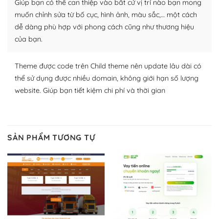
Giúp bạn có thể can thiệp vào bất cứ vị trí nào bạn mong
lập website của mình.
muốn chỉnh sửa từ bố cục, hình ảnh, màu sắc,… một cách
WordPress đa dạng plugin và themes
dễ dàng phù hợp với phong cách cũng như thương hiệu
của bạn.
– Dễ sử dụng
Với mọi Hosting bất kỳ thì WordPress đều có thể dễ
Theme được code trên Child theme nên update lâu dài có
dàng thiết lập vì thực tế nó đã cung cấp khoảng 60%
thể sử dụng được nhiều domain, không giới hạn số lượng
toàn bộ web.
website. Giúp bạn tiết kiệm chi phí và thời gian
Và bạn có toàn quyền tự do khi quyết định nơi lưu trữ
trang web WordPress của bạn.
SẢN PHẨM TƯƠNG TỰ
Dễ dàng lựa chọn Hosting cho website WordPress
– Bảo mật cực tốt
Vì WordPress hiện là nền tảng xây dựng trang web và
blog lớn nhất trên thế giới, quan trọng nhất là bảo vệ
nội dung của mình khỏi các cuộc tấn công spam.