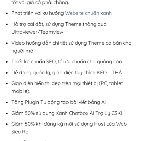
tốt với giá cả phải chăng.
Phát triển với xu hướng
Website chuẩn xanh
Hỗ trợ cài đặt, sử dụng Theme thông qua
Ultraviewer/Teamview
Video hướng dẫn chi tiết sử dụng Theme cơ bản cho
người mới
Thiết kế chuẩn SEO, tối ưu chuẩn cho quảng cáo.
Dễ dàng quản lý, giao diện tùy chỉnh KÉO – THẢ.
Giao diện hiển thị đẹp trên mọi thiết bị (PC, tablet,
mobile).
Tặng Plugin Tự động tạo bài viết bằng AI
Giảm 50% sử dụng Xanh Chatbox AI Trợ Lý CSKH
Giảm 50% khi đăng ký mới sử dụng Host của Web
Siêu Rẻ