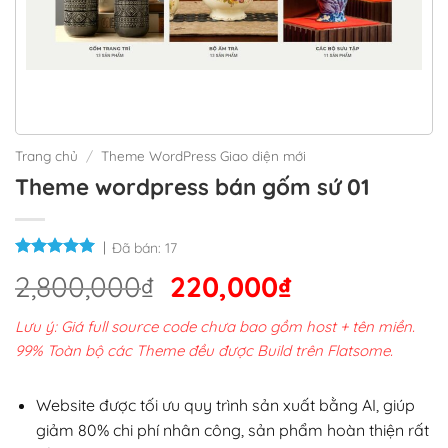
Trang chủ
/
Theme WordPress Giao diện mới
Theme wordpress bán gốm sứ 01
Đã bán:
17
Giá
Giá
2,800,000
₫
220,000
₫
gốc
hiện
Lưu ý: Giá full source code chưa bao gồm host + tên miền.
là:
tại
99% Toàn bộ các Theme đều được Build trên Flatsome.
2,800,000₫.
là:
220,000₫.
Website được tối ưu quy trình sản xuất bằng AI, giúp
giảm 80% chi phí nhân công, sản phẩm hoàn thiện rất