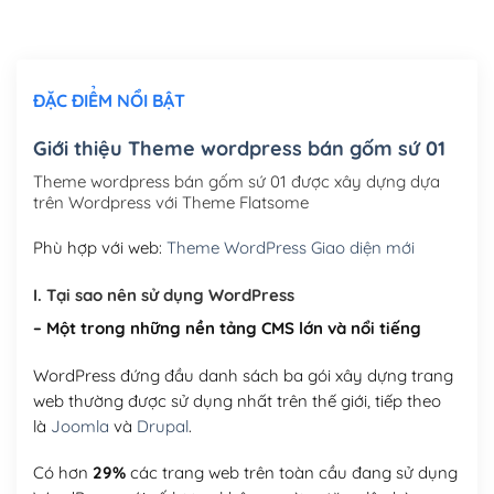
Chỉnh sửa site theo yêu cầu tuỳ chọn
(+2,000,000₫)
ĐẶC ĐIỂM NỔI BẬT
Mua thêm Host + Tên miền
Tên miền quốc tế .com .net .org (1 năm)
(+300,000₫)
Giới thiệu Theme wordpress bán gốm sứ 01
Tên miền Việt Nam .vn (1 năm)
(+550,000₫)
Theme wordpress bán gốm sứ 01 được xây dựng dựa
trên Wordpress với Theme Flatsome
Hosting 2GB SSD (1 năm)
(+450,000₫)
Phù hợp với web:
Theme WordPress Giao diện mới
Hosting 3GB SSD (1 năm)
(+550,000₫)
I. Tại sao nên sử dụng WordPress
Hosting 5GB SSD (1 năm)
(+650,000₫)
– Một trong những nền tảng CMS lớn và nổi tiếng
Hosting 8GB SSD (1 năm)
(+950,000₫)
WordPress đứng đầu danh sách ba gói xây dựng trang
web thường được sử dụng nhất trên thế giới, tiếp theo
là
Joomla
và
Drupal
.
Có hơn
29%
các trang web trên toàn cầu đang sử dụng