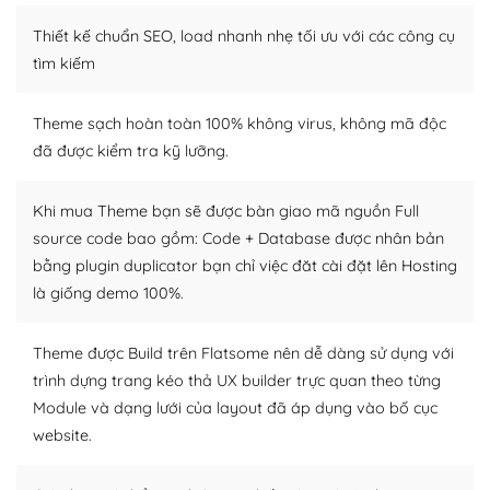
Thiết kế chuẩn SEO, load nhanh nhẹ tối ưu với các công cụ
WordPress là nơi lưu trữ cho một diễn đàn cộng đồng
khổng lồ được kiểm duyệt bởi các nhân viên và những
tìm kiếm
người cuồng tín WordPress.
Theme sạch hoàn toàn 100% không virus, không mã độc
Nếu bạn gặp khó khăn, bạn có thể lên mạng và tìm
đã được kiểm tra kỹ lưỡng.
kiếm những cộng đồng WordPress, họ sẽ giúp bạn trả
lời, giải đáp vấn đề của bạn.
Khi mua Theme bạn sẽ được bàn giao mã nguồn Full
Cộng đồng sử dụng WordPress sẵn sàng hỗ trợ bạn
source code bao gồm: Code + Database được nhân bản
bằng plugin duplicator bạn chỉ việc đăt cài đặt lên Hosting
– Đa dạng plugin và themes
là giống demo 100%.
Plugin mở rộng là thành phần cài đặt thêm vào
WordPress để tăng thêm các tính năng cần thiết. Có
Theme được Build trên Flatsome nên dễ dàng sử dụng với
nhiều plugin trả phí hoặc miễn phí.
trình dựng trang kéo thả UX builder trực quan theo từng
Module và dạng lưới của layout đã áp dụng vào bố cục
Nhờ lượng người dùng đông đảo, thư viện themes và
website.
plugin của WordPress rất phong phú. Bạn có thể thỏa
thích chọn lựa plugin và themes phù hợp cho mục đích