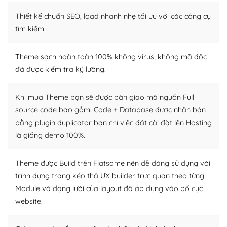
Thiết kế chuẩn SEO, load nhanh nhẹ tối ưu với các công cụ
WordPress là nơi lưu trữ cho một diễn đàn cộng đồng
khổng lồ được kiểm duyệt bởi các nhân viên và những
tìm kiếm
người cuồng tín WordPress.
Theme sạch hoàn toàn 100% không virus, không mã độc
Nếu bạn gặp khó khăn, bạn có thể lên mạng và tìm
đã được kiểm tra kỹ lưỡng.
kiếm những cộng đồng WordPress, họ sẽ giúp bạn trả
lời, giải đáp vấn đề của bạn.
Khi mua Theme bạn sẽ được bàn giao mã nguồn Full
Cộng đồng sử dụng WordPress sẵn sàng hỗ trợ bạn
source code bao gồm: Code + Database được nhân bản
bằng plugin duplicator bạn chỉ việc đăt cài đặt lên Hosting
– Đa dạng plugin và themes
là giống demo 100%.
Plugin mở rộng là thành phần cài đặt thêm vào
WordPress để tăng thêm các tính năng cần thiết. Có
Theme được Build trên Flatsome nên dễ dàng sử dụng với
nhiều plugin trả phí hoặc miễn phí.
trình dựng trang kéo thả UX builder trực quan theo từng
Module và dạng lưới của layout đã áp dụng vào bố cục
Nhờ lượng người dùng đông đảo, thư viện themes và
website.
plugin của WordPress rất phong phú. Bạn có thể thỏa
thích chọn lựa plugin và themes phù hợp cho mục đích