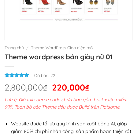
Trang chủ
/
Theme WordPress Giao diện mới
Theme wordpress bán giày nữ 01
Đã bán:
22
Giá
Giá
2,800,000
₫
220,000
₫
gốc
hiện
Lưu ý: Giá full source code chưa bao gồm host + tên miền.
là:
tại
99% Toàn bộ các Theme đều được Build trên Flatsome.
2,800,000₫.
là:
220,000₫.
Website được tối ưu quy trình sản xuất bằng AI, giúp
giảm 80% chi phí nhân công, sản phẩm hoàn thiện rất