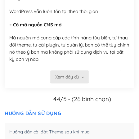
WordPress vẫn luôn tồn tại theo thời gian
– Có mã nguồn CMS mở
Mã nguồn mở cung cấp các tính năng tùy biến, tự thay
đổi theme, tự cài plugin, tự quản lý, bạn có thể tùy chỉnh
nó theo ý bạn mà không phải sử dụng dịch vụ tại bất
kỳ đơn vị nào.
Việc của bạn là đăng ký một tên miền và hosting để
Xem đầy đủ
chạy WordPress.
Có thể tùy biến trên website WordPress
4.4/5 - (26 bình chọn)
– Thân thiện với công cụ tìm kiếm
HƯỚNG DẪN SỬ DỤNG
WordPress được thiết kế để thân thiện với SEO vì
WordPress bao gồm nhiều công cụ và plugin để tối ưu
Hướng dẫn cài đặt Theme sau khi mua
hóa nội dung cho SEO.