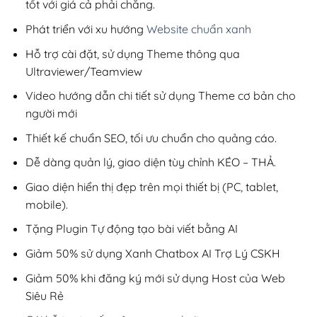
tốt với giá cả phải chăng.
Phát triển với xu hướng
Website chuẩn xanh
Hỗ trợ cài đặt, sử dụng Theme thông qua
Ultraviewer/Teamview
Video hướng dẫn chi tiết sử dụng Theme cơ bản cho
người mới
Thiết kế chuẩn SEO, tối ưu chuẩn cho quảng cáo.
Dễ dàng quản lý, giao diện tùy chỉnh KÉO – THẢ.
Giao diện hiển thị đẹp trên mọi thiết bị (PC, tablet,
mobile).
Tặng Plugin Tự động tạo bài viết bằng AI
Giảm 50% sử dụng Xanh Chatbox AI Trợ Lý CSKH
Giảm 50% khi đăng ký mới sử dụng Host của Web
Siêu Rẻ