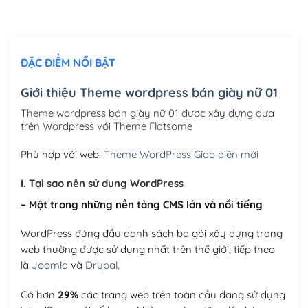
Chỉnh sửa site theo yêu cầu tuỳ chọn
(+2,000,000₫)
ĐẶC ĐIỂM NỔI BẬT
Mua thêm Host + Tên miền
Tên miền quốc tế .com .net .org (1 năm)
(+300,000₫)
Giới thiệu Theme wordpress bán giày nữ 01
Tên miền Việt Nam .vn (1 năm)
(+550,000₫)
Theme wordpress bán giày nữ 01 được xây dựng dựa
trên Wordpress với Theme Flatsome
Hosting 2GB SSD (1 năm)
(+450,000₫)
Phù hợp với web:
Theme WordPress Giao diện mới
Hosting 3GB SSD (1 năm)
(+550,000₫)
I. Tại sao nên sử dụng WordPress
Hosting 5GB SSD (1 năm)
(+650,000₫)
– Một trong những nền tảng CMS lớn và nổi tiếng
Hosting 8GB SSD (1 năm)
(+950,000₫)
WordPress đứng đầu danh sách ba gói xây dựng trang
web thường được sử dụng nhất trên thế giới, tiếp theo
là
Joomla
và
Drupal
.
Có hơn
29%
các trang web trên toàn cầu đang sử dụng