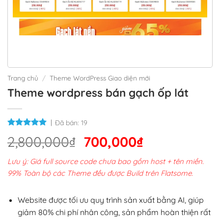
Trang chủ
/
Theme WordPress Giao diện mới
Theme wordpress bán gạch ốp lát
Đã bán:
19
Giá
Giá
2,800,000
₫
700,000
₫
gốc
hiện
Lưu ý: Giá full source code chưa bao gồm host + tên miền.
là:
tại
99% Toàn bộ các Theme đều được Build trên Flatsome.
2,800,000₫.
là:
700,000₫.
Website được tối ưu quy trình sản xuất bằng AI, giúp
giảm 80% chi phí nhân công, sản phẩm hoàn thiện rất