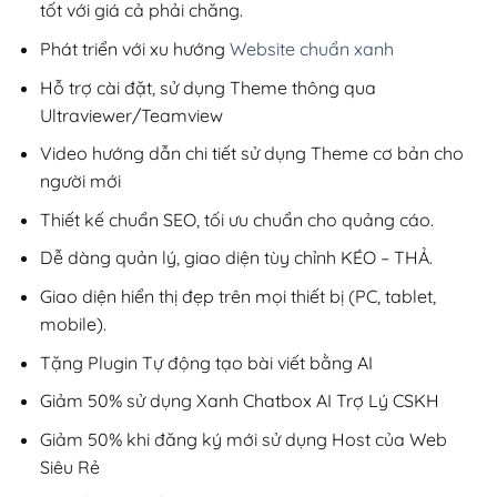
tốt với giá cả phải chăng.
Phát triển với xu hướng
Website chuẩn xanh
Hỗ trợ cài đặt, sử dụng Theme thông qua
Ultraviewer/Teamview
Video hướng dẫn chi tiết sử dụng Theme cơ bản cho
người mới
Thiết kế chuẩn SEO, tối ưu chuẩn cho quảng cáo.
Dễ dàng quản lý, giao diện tùy chỉnh KÉO – THẢ.
Giao diện hiển thị đẹp trên mọi thiết bị (PC, tablet,
mobile).
Tặng Plugin Tự động tạo bài viết bằng AI
Giảm 50% sử dụng Xanh Chatbox AI Trợ Lý CSKH
Giảm 50% khi đăng ký mới sử dụng Host của Web
Siêu Rẻ