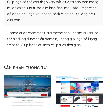
Giúp bạn có thể can thiệp vào bất cứ vị trí nào bạn mong
lập website của mình.
muốn chỉnh sửa từ bố cục, hình ảnh, màu sắc,… một cách
WordPress đa dạng plugin và themes
dễ dàng phù hợp với phong cách cũng như thương hiệu
của bạn.
– Dễ sử dụng
Với mọi Hosting bất kỳ thì WordPress đều có thể dễ
Theme được code trên Child theme nên update lâu dài có
dàng thiết lập vì thực tế nó đã cung cấp khoảng 60%
thể sử dụng được nhiều domain, không giới hạn số lượng
toàn bộ web.
website. Giúp bạn tiết kiệm chi phí và thời gian
Và bạn có toàn quyền tự do khi quyết định nơi lưu trữ
trang web WordPress của bạn.
SẢN PHẨM TƯƠNG TỰ
Dễ dàng lựa chọn Hosting cho website WordPress
– Bảo mật cực tốt
Vì WordPress hiện là nền tảng xây dựng trang web và
blog lớn nhất trên thế giới, quan trọng nhất là bảo vệ
nội dung của mình khỏi các cuộc tấn công spam.