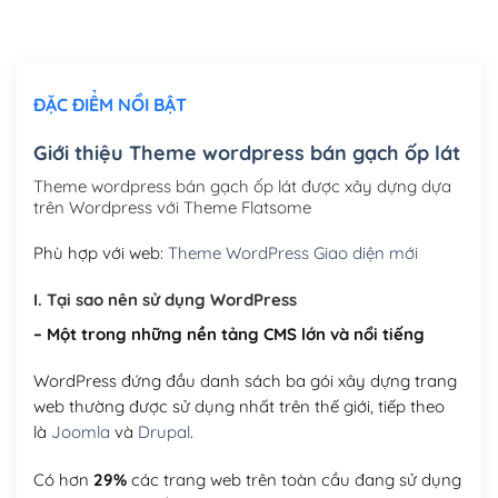
Thiết kế logo đơn giản để đăng web
(+300,000₫)
Chỉnh sửa site theo yêu cầu tuỳ chọn
(+2,000,000₫)
ĐẶC ĐIỂM NỔI BẬT
Mua thêm Host + Tên miền
Tên miền quốc tế .com .net .org (1 năm)
(+300,000₫)
Giới thiệu Theme wordpress bán gạch ốp lát
Tên miền Việt Nam .vn (1 năm)
(+550,000₫)
Theme wordpress bán gạch ốp lát được xây dựng dựa
trên Wordpress với Theme Flatsome
Hosting 2GB SSD (1 năm)
(+450,000₫)
Phù hợp với web:
Theme WordPress Giao diện mới
Hosting 3GB SSD (1 năm)
(+550,000₫)
I. Tại sao nên sử dụng WordPress
Hosting 5GB SSD (1 năm)
(+650,000₫)
– Một trong những nền tảng CMS lớn và nổi tiếng
Hosting 8GB SSD (1 năm)
(+950,000₫)
WordPress đứng đầu danh sách ba gói xây dựng trang
web thường được sử dụng nhất trên thế giới, tiếp theo
là
Joomla
và
Drupal
.
Có hơn
29%
các trang web trên toàn cầu đang sử dụng