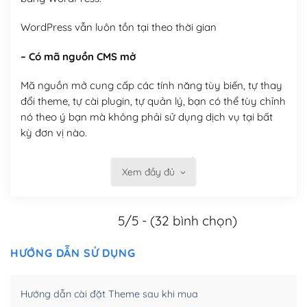
WordPress vẫn luôn tồn tại theo thời gian
– Có mã nguồn CMS mở
Mã nguồn mở cung cấp các tính năng tùy biến, tự thay
đổi theme, tự cài plugin, tự quản lý, bạn có thể tùy chỉnh
nó theo ý bạn mà không phải sử dụng dịch vụ tại bất
kỳ đơn vị nào.
Việc của bạn là đăng ký một tên miền và hosting để
Xem đầy đủ
chạy WordPress.
Có thể tùy biến trên website WordPress
5/5 - (32 bình chọn)
– Thân thiện với công cụ tìm kiếm
HƯỚNG DẪN SỬ DỤNG
WordPress được thiết kế để thân thiện với SEO vì
WordPress bao gồm nhiều công cụ và plugin để tối ưu
Hướng dẫn cài đặt Theme sau khi mua
hóa nội dung cho SEO.