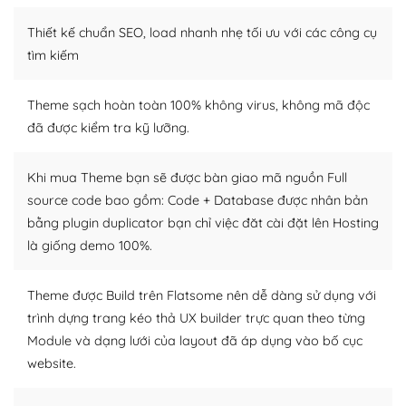
Thiết kế chuẩn SEO, load nhanh nhẹ tối ưu với các công cụ
WordPress là nơi lưu trữ cho một diễn đàn cộng đồng
khổng lồ được kiểm duyệt bởi các nhân viên và những
tìm kiếm
người cuồng tín WordPress.
Theme sạch hoàn toàn 100% không virus, không mã độc
Nếu bạn gặp khó khăn, bạn có thể lên mạng và tìm
đã được kiểm tra kỹ lưỡng.
kiếm những cộng đồng WordPress, họ sẽ giúp bạn trả
lời, giải đáp vấn đề của bạn.
Khi mua Theme bạn sẽ được bàn giao mã nguồn Full
Cộng đồng sử dụng WordPress sẵn sàng hỗ trợ bạn
source code bao gồm: Code + Database được nhân bản
bằng plugin duplicator bạn chỉ việc đăt cài đặt lên Hosting
– Đa dạng plugin và themes
là giống demo 100%.
Plugin mở rộng là thành phần cài đặt thêm vào
WordPress để tăng thêm các tính năng cần thiết. Có
Theme được Build trên Flatsome nên dễ dàng sử dụng với
nhiều plugin trả phí hoặc miễn phí.
trình dựng trang kéo thả UX builder trực quan theo từng
Module và dạng lưới của layout đã áp dụng vào bố cục
Nhờ lượng người dùng đông đảo, thư viện themes và
website.
plugin của WordPress rất phong phú. Bạn có thể thỏa
thích chọn lựa plugin và themes phù hợp cho mục đích