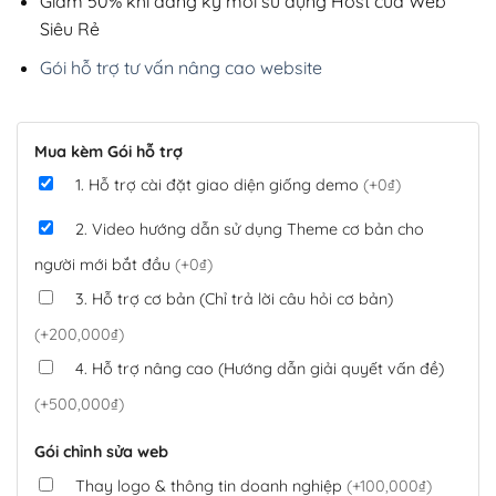
Giảm 50% khi đăng ký mới sử dụng Host của Web
Siêu Rẻ
Gói hỗ trợ tư vấn nâng cao website
Mua kèm Gói hỗ trợ
1. Hỗ trợ cài đặt giao diện giống demo
(+0₫)
2. Video hướng dẫn sử dụng Theme cơ bản cho
người mới bắt đầu
(+0₫)
3. Hỗ trợ cơ bản (Chỉ trả lời câu hỏi cơ bản)
(+200,000₫)
4. Hỗ trợ nâng cao (Hướng dẫn giải quyết vấn đề)
(+500,000₫)
Gói chỉnh sửa web
Thay logo & thông tin doanh nghiệp
(+100,000₫)