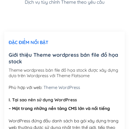
Dịch vụ tùy chỉnh Theme theo yêu cầu
Cài đặt SMTP Mail cho site Wordpress
(+100,000₫)
Thiết kế logo đơn giản để đăng web
(+300,000₫)
Chỉnh sửa site theo yêu cầu tuỳ chọn
(+2,000,000₫)
ĐẶC ĐIỂM NỔI BẬT
Mua thêm Host + Tên miền
Tên miền quốc tế .com .net .org (1 năm)
(+300,000₫)
Giới thiệu Theme wordpress bán file đồ họa
stock
Tên miền Việt Nam .vn (1 năm)
(+550,000₫)
Theme wordpress bán file đồ họa stock được xây dựng
Hosting 2GB SSD (1 năm)
(+450,000₫)
dựa trên Wordpress với Theme Flatsome
Hosting 3GB SSD (1 năm)
(+550,000₫)
Phù hợp với web:
Theme WordPress
Hosting 5GB SSD (1 năm)
(+650,000₫)
I. Tại sao nên sử dụng WordPress
– Một trong những nền tảng CMS lớn và nổi tiếng
Hosting 8GB SSD (1 năm)
(+950,000₫)
WordPress đứng đầu danh sách ba gói xây dựng trang
web thường được sử dụng nhất trên thế giới, tiếp theo