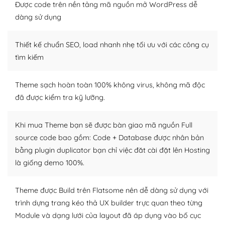
Được code trên nền tảng mã nguồn mở WordPress dễ
Dễ dàng tùy chỉnh trên WordPress
dàng sử dụng
– Sở hữu một cộng đồng lớn, sẵn sàng hỗ trợ
Thiết kế chuẩn SEO, load nhanh nhẹ tối ưu với các công cụ
WordPress là nơi lưu trữ cho một diễn đàn cộng đồng
tìm kiếm
khổng lồ được kiểm duyệt bởi các nhân viên và những
người cuồng tín WordPress.
Theme sạch hoàn toàn 100% không virus, không mã độc
đã được kiểm tra kỹ lưỡng.
Nếu bạn gặp khó khăn, bạn có thể lên mạng và tìm
kiếm những cộng đồng WordPress, họ sẽ giúp bạn trả
lời, giải đáp vấn đề của bạn.
Khi mua Theme bạn sẽ được bàn giao mã nguồn Full
source code bao gồm: Code + Database được nhân bản
Cộng đồng sử dụng WordPress sẵn sàng hỗ trợ bạn
bằng plugin duplicator bạn chỉ việc đăt cài đặt lên Hosting
là giống demo 100%.
– Đa dạng plugin và themes
Plugin mở rộng là thành phần cài đặt thêm vào
Theme được Build trên Flatsome nên dễ dàng sử dụng với
WordPress để tăng thêm các tính năng cần thiết. Có
trình dựng trang kéo thả UX builder trực quan theo từng
nhiều plugin trả phí hoặc miễn phí.
Module và dạng lưới của layout đã áp dụng vào bố cục