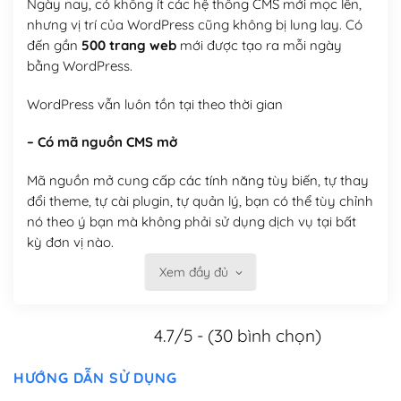
Ngày nay, có không ít các hệ thống CMS mới mọc lên,
nhưng vị trí của WordPress cũng không bị lung lay. Có
đến gần
500 trang web
mới được tạo ra mỗi ngày
bằng WordPress.
WordPress vẫn luôn tồn tại theo thời gian
– Có mã nguồn CMS mở
Mã nguồn mở cung cấp các tính năng tùy biến, tự thay
đổi theme, tự cài plugin, tự quản lý, bạn có thể tùy chỉnh
nó theo ý bạn mà không phải sử dụng dịch vụ tại bất
kỳ đơn vị nào.
Xem đầy đủ
Việc của bạn là đăng ký một tên miền và hosting để
chạy WordPress.
4.7/5 - (30 bình chọn)
Có thể tùy biến trên website WordPress
– Thân thiện với công cụ tìm kiếm
HƯỚNG DẪN SỬ DỤNG