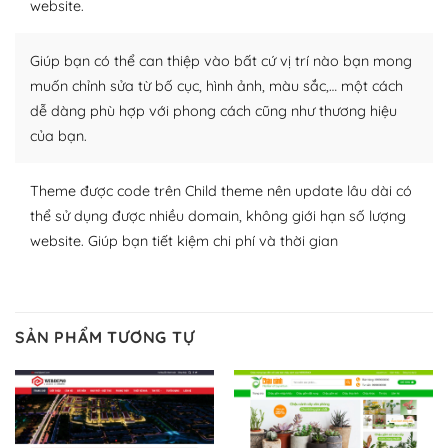
website.
Nhờ lượng người dùng đông đảo, thư viện themes và
plugin của WordPress rất phong phú. Bạn có thể thỏa
Giúp bạn có thể can thiệp vào bất cứ vị trí nào bạn mong
thích chọn lựa plugin và themes phù hợp cho mục đích
lập website của mình.
muốn chỉnh sửa từ bố cục, hình ảnh, màu sắc,… một cách
dễ dàng phù hợp với phong cách cũng như thương hiệu
WordPress đa dạng plugin và themes
của bạn.
– Dễ sử dụng
Theme được code trên Child theme nên update lâu dài có
Với mọi Hosting bất kỳ thì WordPress đều có thể dễ
thể sử dụng được nhiều domain, không giới hạn số lượng
dàng thiết lập vì thực tế nó đã cung cấp khoảng 60%
website. Giúp bạn tiết kiệm chi phí và thời gian
toàn bộ web.
Và bạn có toàn quyền tự do khi quyết định nơi lưu trữ
trang web WordPress của bạn.
SẢN PHẨM TƯƠNG TỰ
Dễ dàng lựa chọn Hosting cho website WordPress
– Bảo mật cực tốt