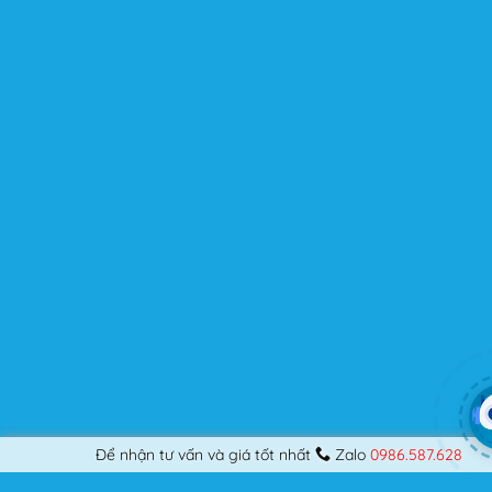
chuyên nghiệp, nó vẫn thỏa mãn bạn dù là một người
khó tính.
Được cập nhật liên tục
Flatsome là sản phẩm bán chạy nhất của UX-Themes.
Vì thế, nó luôn được đầu tư và ưu ái cập nhật các tính
năng mới nhất, tốt nhất.
Flatsome còn hỗ trợ hơn 12 ngôn ngữ khác nhau, do đó
bạn có thể dịch Website ra hầu hết mọi ngôn ngữ mà
bạn muốn.