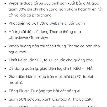
200,000₫.
Website được tối ưu quy trình sản xuất bằng AI, giúp
giảm 80% chi phí nhân công, sản phẩm hoàn thiện rất
tốt với giá cả phải chăng.
Phát triển với xu hướng
Website chuẩn xanh
Hỗ trợ cài đặt, sử dụng Theme thông qua
Ultraviewer/Teamview
Video hướng dẫn chi tiết sử dụng Theme cơ bản cho
người mới
Thiết kế chuẩn SEO, tối ưu chuẩn cho quảng cáo.
Dễ dàng quản lý, giao diện tùy chỉnh KÉO – THẢ.
Giao diện hiển thị đẹp trên mọi thiết bị (PC, tablet,
mobile).
Tặng Plugin Tự động tạo bài viết bằng AI
Giảm 50% sử dụng Xanh Chatbox AI Trợ Lý CSKH