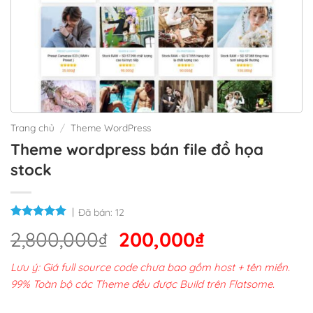
Trang chủ
/
Theme WordPress
Theme wordpress bán file đồ họa
stock
Đã bán:
12
Giá
Giá
2,800,000
₫
200,000
₫
gốc
hiện
Lưu ý: Giá full source code chưa bao gồm host + tên miền.
là:
tại
99% Toàn bộ các Theme đều được Build trên Flatsome.
2,800,000₫.
là: