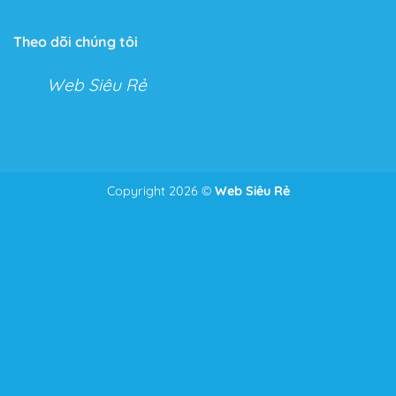
Với Flatsome, bạn có thể tha hồ tùy chỉnh mọi thứ với
Live Theme Option Panel và Drag & Drop Header
Theo dõi chúng tôi
Builder.
Web Siêu Rẻ
Hai tính năng tuyệt vời cho phép bạn kéo thả và tùy
chỉnh mọi tính năng trong cửa hàng hoặc Website của
mình.
Với tính năng này bạn có thể chỉnh sửa mọi thứ từ
những điểm nhỏ nhặt nhất như căn lề, căn dòng đến bố
Copyright 2026 ©
Web Siêu Rẻ
Để nhận tư vấn và giá tốt nhất
Zalo
0986.587.628
cục của toàn bộ trang Web.
Thêm vào đó, một tính năng ưu thích của Theme, đó là
phần Header bạn có thể chỉnh sửa mọi thứ bạn muốn
chỉ bằng cách kéo và thả như: Menu, Search Icon,
Button, Cart….
Tốc độ tải trang tối ưu
Việc không có quá nhiều dòng Code phức tạp và được
tối ưu tốt giúp cho Flatsome được xếp vào nhóm những