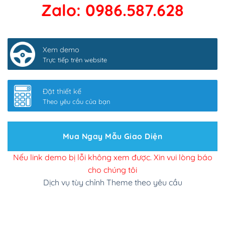
Sửa danh mục và sắp xếp lại thanh menu chuẩn
Zalo: 0986.587.628
(+300,000₫)
Thay đổi bố cục trang chủ (đơn giản)
(+500,000₫)
Xem demo
Tích hợp thanh toán QR Code ngân hàng
Trực tiếp trên website
(+100,000₫)
Xác minh Website, liên kết google, cập nhật sitemap
Đặt thiết kế
(+50,000₫)
Theo yêu cầu của bạn
Thêm các nút liên hệ nhanh
(+0₫)
Thiết kế 2 banner chạy ở slider chính
(+200,000₫)
Mua Ngay Mẫu Giao Diện
Thay đổi màu sắc toàn bộ site theo yêu cầu
Nếu link demo bị lỗi không xem được. Xin vui lòng báo
cho chúng tôi
(+150,000₫)
Dịch vụ tùy chỉnh Theme theo yêu cầu
Cài đặt SMTP Mail cho site Wordpress
(+100,000₫)
Thiết kế logo đơn giản để đăng web
(+300,000₫)