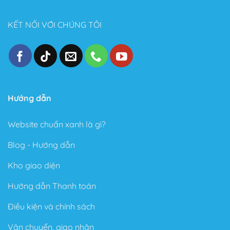
Thiết kế đẹp, dễ dàng tùy biến ngay cả với người
không biết gì về Code.
KẾT NỐI VỚI CHÚNG TÔI
Tốc độ Load nhanh bởi Code cực kỳ sạch sẽ và gọn
gàng.
Cấu trúc chuẩn SEO – Theme Flatsome được làm
chuẩn SEO với cấu trúc Code tuân thủ theo các tài
liệu SEO từ Google.
Hướng dẫn
Trong phiên bản mới đây, Theme Flatsome có thêm
Sticky nút Add to Cart (cố định nút đặt hàng ở cuối
Website chuẩn xanh là gì?
trang) rất hay giúp kêu gọi hành động mua hàng.
Blog - Hướng dẫn
Có tài liệu hướng dẫn rất phong phú và chi tiết, dễ
hiểu.
Kho giao diện
Được Update rất thường xuyên.
Hướng dẫn Thanh toán
Các ưu điểm vượt bậc của Flatsome là gì?
Điều kiện và chính sách
Tự do xây dựng giao diện theo ý thích
Vận chuyển, giao nhận
Với rất nhiều tính năng được thiết kế sẵn cũng như trình