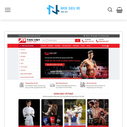
Bỏ
qua
nội
dung