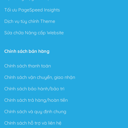
xây dựng Website trực quan dạng kéo thả (Live Page
Tối ưu PageSpeed Insights
Builder), bạn có thể thoải mái sáng tạo mà không cần
biết Code.
Dịch vụ tùy chỉnh Theme
Chỉ cần lên ý tưởng và Flatsome sẽ làm nốt phần còn
Sửa chữa Nâng cấp Website
lại cho bạn.
Flatsome có rất nhiều sự lựa chọn trong kho Element có
Chính sách bán hàng
sẵn rất nhiều định dạng như là: Banner, Portfolio,
Products, Buttons, Tab…
Chính sách thanh toán
Với Theme có sẵn này sẽ là nơi giúp bạn thể hiện sự
Chính sách vận chuyển, giao nhận
sáng tạo cho một Website theo phong cách của riêng
mình.
Chính sách bảo hành/bảo trì
Với UXBuider, bạn có thể xây dựng tất cả Website từ
Chính sách trả hàng/hoàn tiền
lĩnh vực bán hàng, bất động sản, tin tức, giới thiệu công
ty… theo ý thích mà không tốn quá nhiều thời gian.
Chính sách và quy định chung
Chính sách hỗ trợ và liên hệ
Tính năng không giới hạn