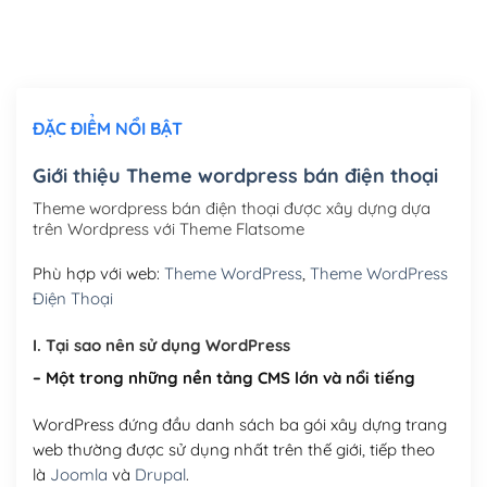
Thiết kế logo đơn giản để đăng web
(+300,000₫)
Chỉnh sửa site theo yêu cầu tuỳ chọn
(+2,000,000₫)
ĐẶC ĐIỂM NỔI BẬT
Mua thêm Host + Tên miền
Tên miền quốc tế .com .net .org (1 năm)
(+300,000₫)
Giới thiệu Theme wordpress bán điện thoại
Tên miền Việt Nam .vn (1 năm)
(+550,000₫)
Theme wordpress bán điện thoại được xây dựng dựa
trên Wordpress với Theme Flatsome
Hosting 2GB SSD (1 năm)
(+450,000₫)
Phù hợp với web:
Theme WordPress
,
Theme WordPress
Hosting 3GB SSD (1 năm)
(+550,000₫)
Điện Thoại
Hosting 5GB SSD (1 năm)
(+650,000₫)
I. Tại sao nên sử dụng WordPress
– Một trong những nền tảng CMS lớn và nổi tiếng
Hosting 8GB SSD (1 năm)
(+950,000₫)
WordPress đứng đầu danh sách ba gói xây dựng trang
web thường được sử dụng nhất trên thế giới, tiếp theo
là
Joomla
và
Drupal
.