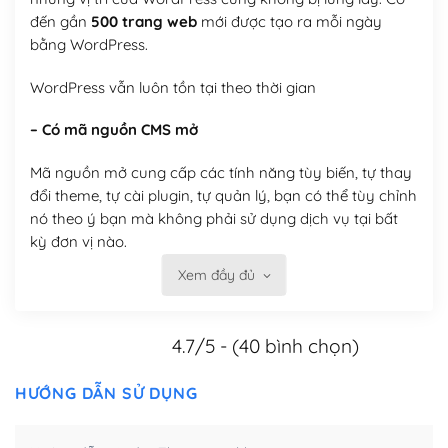
đến gần
500 trang web
mới được tạo ra mỗi ngày
bằng WordPress.
WordPress vẫn luôn tồn tại theo thời gian
– Có mã nguồn CMS mở
Mã nguồn mở cung cấp các tính năng tùy biến, tự thay
đổi theme, tự cài plugin, tự quản lý, bạn có thể tùy chỉnh
nó theo ý bạn mà không phải sử dụng dịch vụ tại bất
kỳ đơn vị nào.
Xem đầy đủ
Việc của bạn là đăng ký một tên miền và hosting để
chạy WordPress.
4.7/5 - (40 bình chọn)
Có thể tùy biến trên website WordPress
– Thân thiện với công cụ tìm kiếm
HƯỚNG DẪN SỬ DỤNG
WordPress được thiết kế để thân thiện với SEO vì