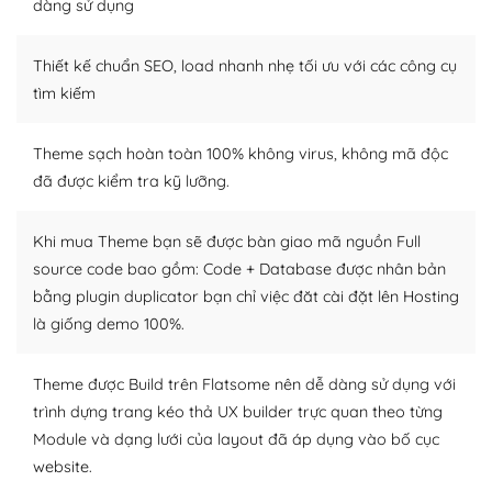
Dễ dàng tùy chỉnh trên WordPress
dàng sử dụng
– Sở hữu một cộng đồng lớn, sẵn sàng hỗ trợ
Thiết kế chuẩn SEO, load nhanh nhẹ tối ưu với các công cụ
WordPress là nơi lưu trữ cho một diễn đàn cộng đồng
tìm kiếm
khổng lồ được kiểm duyệt bởi các nhân viên và những
người cuồng tín WordPress.
Theme sạch hoàn toàn 100% không virus, không mã độc
đã được kiểm tra kỹ lưỡng.
Nếu bạn gặp khó khăn, bạn có thể lên mạng và tìm
kiếm những cộng đồng WordPress, họ sẽ giúp bạn trả
lời, giải đáp vấn đề của bạn.
Khi mua Theme bạn sẽ được bàn giao mã nguồn Full
source code bao gồm: Code + Database được nhân bản
Cộng đồng sử dụng WordPress sẵn sàng hỗ trợ bạn
bằng plugin duplicator bạn chỉ việc đăt cài đặt lên Hosting
là giống demo 100%.
– Đa dạng plugin và themes
Plugin mở rộng là thành phần cài đặt thêm vào
Theme được Build trên Flatsome nên dễ dàng sử dụng với
WordPress để tăng thêm các tính năng cần thiết. Có
trình dựng trang kéo thả UX builder trực quan theo từng
nhiều plugin trả phí hoặc miễn phí.
Module và dạng lưới của layout đã áp dụng vào bố cục
website.
Nhờ lượng người dùng đông đảo, thư viện themes và