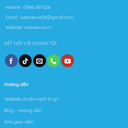
Nói chung với Theme Flatsome bạn có thể thỏa sức
Hotline :
0986.587.628
sáng tạo không giới hạn. Sau đây là một số điểm nổi
Email :
websieure28@gmail.com
bật sau khi sử dụng Theme này:
Website:
websieure.vn
Thiết kế đẹp, dễ dàng tùy biến ngay cả với người
không biết gì về Code.
KẾT NỐI VỚI CHÚNG TÔI
Tốc độ Load nhanh bởi Code cực kỳ sạch sẽ và gọn
gàng.
Cấu trúc chuẩn SEO – Theme Flatsome được làm
chuẩn SEO với cấu trúc Code tuân thủ theo các tài
liệu SEO từ Google.
Trong phiên bản mới đây, Theme Flatsome có thêm
Hướng dẫn
Sticky nút Add to Cart (cố định nút đặt hàng ở cuối
trang) rất hay giúp kêu gọi hành động mua hàng.
Website chuẩn xanh là gì?
Có tài liệu hướng dẫn rất phong phú và chi tiết, dễ
Blog - Hướng dẫn
hiểu.
Kho giao diện
Được Update rất thường xuyên.