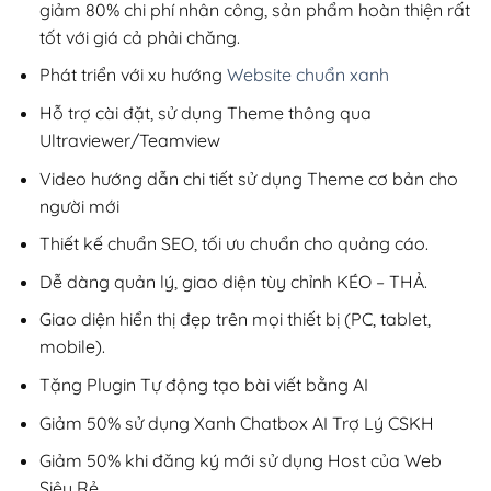
giảm 80% chi phí nhân công, sản phẩm hoàn thiện rất
tốt với giá cả phải chăng.
Phát triển với xu hướng
Website chuẩn xanh
Hỗ trợ cài đặt, sử dụng Theme thông qua
Ultraviewer/Teamview
Video hướng dẫn chi tiết sử dụng Theme cơ bản cho
người mới
Thiết kế chuẩn SEO, tối ưu chuẩn cho quảng cáo.
Dễ dàng quản lý, giao diện tùy chỉnh KÉO – THẢ.
Giao diện hiển thị đẹp trên mọi thiết bị (PC, tablet,
mobile).
Tặng Plugin Tự động tạo bài viết bằng AI
Giảm 50% sử dụng Xanh Chatbox AI Trợ Lý CSKH
Giảm 50% khi đăng ký mới sử dụng Host của Web
Siêu Rẻ