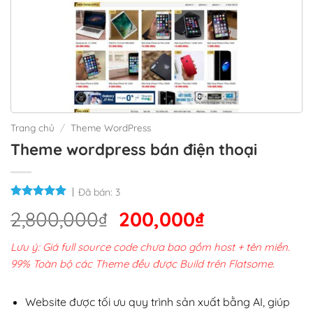
Trang chủ
/
Theme WordPress
Theme wordpress bán điện thoại
Đã bán:
3
Giá
Giá
2,800,000
₫
200,000
₫
gốc
hiện
Lưu ý: Giá full source code chưa bao gồm host + tên miền.
là:
tại
99% Toàn bộ các Theme đều được Build trên Flatsome.
2,800,000₫.
là:
200,000₫.
Website được tối ưu quy trình sản xuất bằng AI, giúp