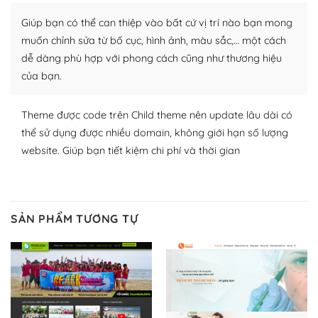
plugin của WordPress rất phong phú. Bạn có thể thỏa
Giúp bạn có thể can thiệp vào bất cứ vị trí nào bạn mong
thích chọn lựa plugin và themes phù hợp cho mục đích
lập website của mình.
muốn chỉnh sửa từ bố cục, hình ảnh, màu sắc,… một cách
dễ dàng phù hợp với phong cách cũng như thương hiệu
WordPress đa dạng plugin và themes
của bạn.
– Dễ sử dụng
Theme được code trên Child theme nên update lâu dài có
Với mọi Hosting bất kỳ thì WordPress đều có thể dễ
thể sử dụng được nhiều domain, không giới hạn số lượng
dàng thiết lập vì thực tế nó đã cung cấp khoảng 60%
website. Giúp bạn tiết kiệm chi phí và thời gian
toàn bộ web.
Và bạn có toàn quyền tự do khi quyết định nơi lưu trữ
trang web WordPress của bạn.
SẢN PHẨM TƯƠNG TỰ
Dễ dàng lựa chọn Hosting cho website WordPress
– Bảo mật cực tốt
Vì WordPress hiện là nền tảng xây dựng trang web và
blog lớn nhất trên thế giới, quan trọng nhất là bảo vệ