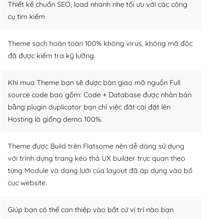
Thiết kế chuẩn SEO, load nhanh nhẹ tối ưu với các công
cụ tìm kiếm
Theme sạch hoàn toàn 100% không virus, không mã độc
đã được kiểm tra kỹ lưỡng.
Khi mua Theme bạn sẽ được bàn giao mã nguồn Full
source code bao gồm: Code + Database được nhân bản
bằng plugin duplicator bạn chỉ việc đăt cài đặt lên
Hosting là giống demo 100%.
Theme được Build trên Flatsome nên dễ dàng sử dụng
với trình dựng trang kéo thả UX builder trực quan theo
từng Module và dạng lưới của layout đã áp dụng vào bố
cục website.
Giúp bạn có thể can thiệp vào bất cứ vị trí nào bạn