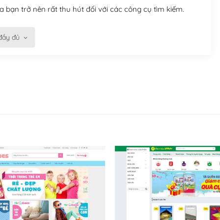
 bạn trở nên rất thu hút đối với các công cụ tìm kiếm.
đầy đủ
n trở nên dễ dàng và nhanh chóng. Với kho Theme
ở nên hấp dẫn và đơn giản hơn.
kế tốt, bạn có thể tự sửa đổi. Nếu không bạn có thể tìm
ổng lồ được kiểm duyệt bởi các nhân viên và những người
hững cộng đồng WordPress, họ sẽ giúp bạn trả lời, giải