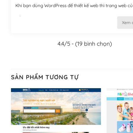
Khi bạn dùng WordPress để thiết kế web thì trang web của
Tối ưu hóa công cụ tìm kiếm
Xem 
– Dễ dàng tùy chỉnh, sửa chữa
4.4/5 - (19 bình chọn)
Khi bạn sử dụng WordPress, thì vấn đề giao diện của bạ
WordPress đa dạng sẽ giúp việc thực hiện các thiết kế tr
Nếu bạn có các kỹ thuật cơ bản với một theme được thiết 
kiếm chúng trên Internet hoặc nhờ chuyên gia.
SẢN PHẨM TƯƠNG TỰ
Dễ dàng tùy chỉnh trên WordPress
– Sở hữu một cộng đồng lớn, sẵn sàng hỗ trợ
WordPress là nơi lưu trữ cho một diễn đàn cộng đồng kh
cuồng tín WordPress.
Nếu bạn gặp khó khăn, bạn có thể lên mạng và tìm kiếm n