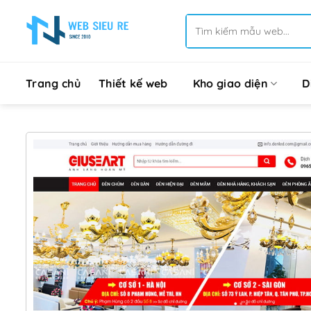
Bỏ
Tìm
qua
kiếm:
nội
dung
Trang chủ
Thiết kế web
Kho giao diện
D