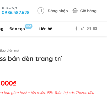
Đăng nhập
Giỏ hàng
0986.587.628
HOT
og
Đào tạo
Liên hệ
iao diện mới
s bán đèn trang trí
Giá
,000
₫
hiện
chưa bao gồm host + tên miền. 99% Toàn bộ các Theme đều
tại
00,000₫.
là: