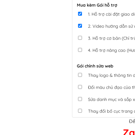
Mua kèm Gói hỗ trợ
1. Hỗ trợ cài đặt giao
2. Video hướng dẫn sử
3. Hỗ trợ cơ bản (Chỉ tr
4. Hỗ trợ nâng cao (Hư
Gói chỉnh sửa web
Thay logo & thông tin
Đổi màu chủ đạo của 
Sửa danh mục và sắp x
Thay đổi bố cục trang 
Để
Tích hợp thanh toán 
Za