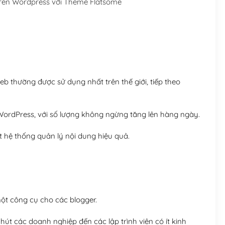
trên Wordpress với Theme Flatsome
Hosting 5GB SSD (1 nă
Hosting 8GB SSD (1 nă
 thường được sử dụng nhất trên thế giới, tiếp theo
ordPress, với số lượng không ngừng tăng lên hàng ngày.
 hệ thống quản lý nội dung hiệu quả.
t công cụ cho các blogger.
út các doanh nghiệp đến các lập trình viên có ít kinh