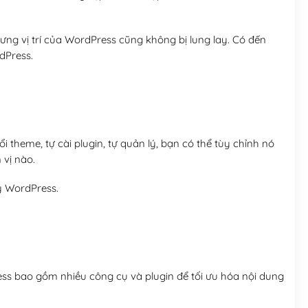
ng vị trí của WordPress cũng không bị lung lay. Có đến
dPress.
 theme, tự cài plugin, tự quản lý, bạn có thể tùy chỉnh nó
 vị nào.
y WordPress.
ess bao gồm nhiều công cụ và plugin để tối ưu hóa nội dung