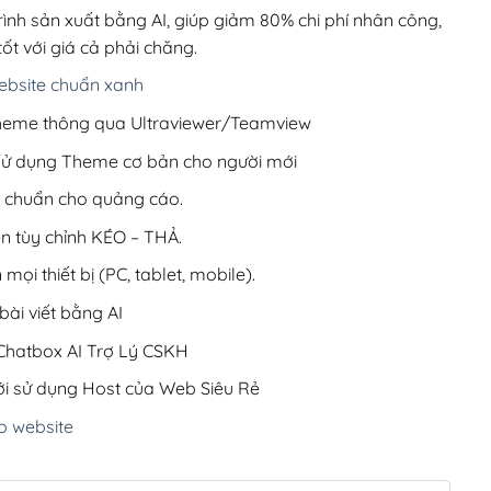
220,000₫.
rình sản xuất bằng AI, giúp giảm 80% chi phí nhân công,
ốt với giá cả phải chăng.
bsite chuẩn xanh
 Theme thông qua Ultraviewer/Teamview
 sử dụng Theme cơ bản cho người mới
ưu chuẩn cho quảng cáo.
ện tùy chỉnh KÉO – THẢ.
 mọi thiết bị (PC, tablet, mobile).
ài viết bằng AI
hatbox AI Trợ Lý CSKH
i sử dụng Host của Web Siêu Rẻ
o website