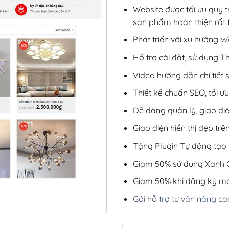
Website được tối ưu quy t
sản phẩm hoàn thiện rất t
Phát triển với xu hướng
We
Hỗ trợ cài đặt, sử dụng
Video hướng dẫn chi tiết
Thiết kế chuẩn SEO, tối 
Dễ dàng quản lý, giao di
Giao diện hiển thị đẹp trên
Tặng Plugin Tự động tạo b
Giảm 50% sử dụng Xanh C
Giảm 50% khi đăng ký mớ
Gói hỗ trợ tư vấn nâng ca