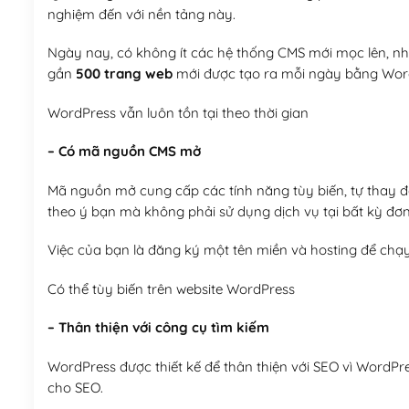
nghiệm đến với nền tảng này.
Ngày nay, có không ít các hệ thống CMS mới mọc lên, như
gần
500 trang web
mới được tạo ra mỗi ngày bằng Wor
WordPress vẫn luôn tồn tại theo thời gian
– Có mã nguồn CMS mở
Mã nguồn mở cung cấp các tính năng tùy biến, tự thay đổi
theo ý bạn mà không phải sử dụng dịch vụ tại bất kỳ đơn
Việc của bạn là đăng ký một tên miền và hosting để chạ
Có thể tùy biến trên website WordPress
– Thân thiện với công cụ tìm kiếm
WordPress được thiết kế để thân thiện với SEO vì WordPr
cho SEO.