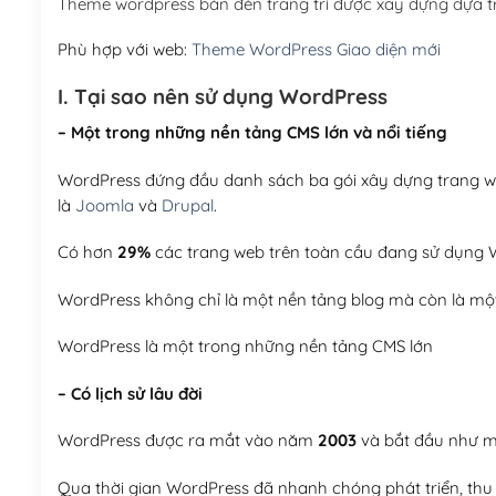
Theme wordpress bán đèn trang trí được xây dựng dựa 
Phù hợp với web:
Theme WordPress Giao diện mới
I. Tại sao nên sử dụng WordPress
– Một trong những nền tảng CMS lớn và nổi tiếng
WordPress đứng đầu danh sách ba gói xây dựng trang web
là
Joomla
và
Drupal
.
Có hơn
29%
các trang web trên toàn cầu đang sử dụng W
WordPress không chỉ là một nền tảng blog mà còn là một
WordPress là một trong những nền tảng CMS lớn
– Có lịch sử lâu đời
WordPress được ra mắt vào năm
2003
và bắt đầu như mộ
Qua thời gian WordPress đã nhanh chóng phát triển, thu h