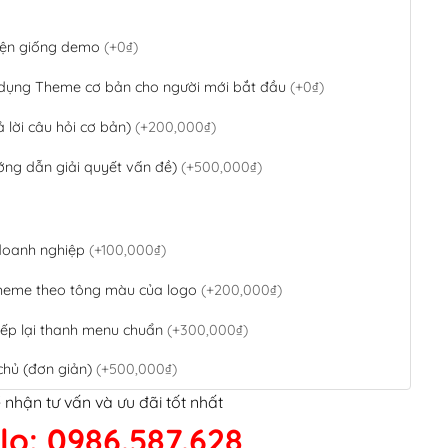
 diện giống demo
(+0₫)
 dụng Theme cơ bản cho người mới bắt đầu
(+0₫)
ả lời câu hỏi cơ bản)
(+200,000₫)
ớng dẫn giải quyết vấn đề)
(+500,000₫)
 doanh nghiệp
(+100,000₫)
theme theo tông màu của logo
(+200,000₫)
ếp lại thanh menu chuẩn
(+300,000₫)
chủ (đơn giản)
(+500,000₫)
 nhận tư vấn và ưu đãi tốt nhất
QR Code ngân hàng
(+100,000₫)
lo: 0986.587.628