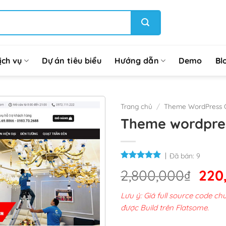
ịch vụ
Dự án tiêu biểu
Hướng dẫn
Demo
Bl
Trang chủ
/
Theme WordPress G
Theme wordpres
Đã bán:
9
Giá
2,800,000
₫
220
gốc
Lưu ý: Giá full source code 
là:
được Build trên Flatsome.
2,8