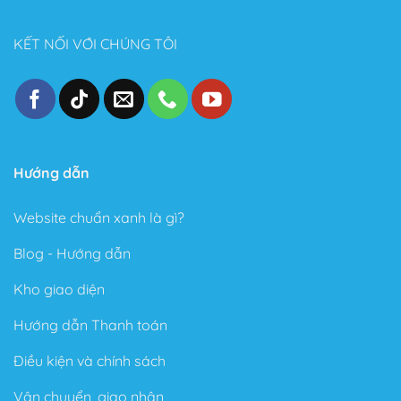
Thiết kế đẹp, dễ dàng tùy biến ngay cả với người
không biết gì về Code.
KẾT NỐI VỚI CHÚNG TÔI
Tốc độ Load nhanh bởi Code cực kỳ sạch sẽ và gọn
gàng.
Cấu trúc chuẩn SEO – Theme Flatsome được làm
chuẩn SEO với cấu trúc Code tuân thủ theo các tài
liệu SEO từ Google.
Hướng dẫn
Trong phiên bản mới đây, Theme Flatsome có thêm
Sticky nút Add to Cart (cố định nút đặt hàng ở cuối
Website chuẩn xanh là gì?
trang) rất hay giúp kêu gọi hành động mua hàng.
Blog - Hướng dẫn
Có tài liệu hướng dẫn rất phong phú và chi tiết, dễ
hiểu.
Kho giao diện
Được Update rất thường xuyên.
Hướng dẫn Thanh toán
Các ưu điểm vượt bậc của Flatsome là gì?
Điều kiện và chính sách
Tự do xây dựng giao diện theo ý thích
Vận chuyển, giao nhận