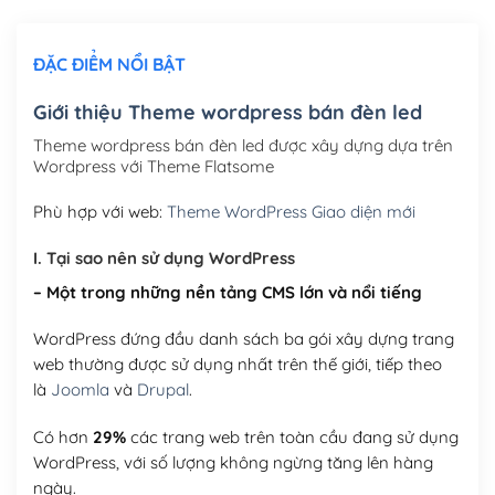
Chỉnh sửa site theo yêu cầu tuỳ chọn
(+2,000,000₫)
ĐẶC ĐIỂM NỔI BẬT
Mua thêm Host + Tên miền
Tên miền quốc tế .com .net .org (1 năm)
(+300,000₫)
Giới thiệu Theme wordpress bán đèn led
Tên miền Việt Nam .vn (1 năm)
(+550,000₫)
Theme wordpress bán đèn led được xây dựng dựa trên
Wordpress với Theme Flatsome
Hosting 2GB SSD (1 năm)
(+450,000₫)
Phù hợp với web:
Theme WordPress Giao diện mới
Hosting 3GB SSD (1 năm)
(+550,000₫)
I. Tại sao nên sử dụng WordPress
Hosting 5GB SSD (1 năm)
(+650,000₫)
– Một trong những nền tảng CMS lớn và nổi tiếng
Hosting 8GB SSD (1 năm)
(+950,000₫)
WordPress đứng đầu danh sách ba gói xây dựng trang
web thường được sử dụng nhất trên thế giới, tiếp theo
là
Joomla
và
Drupal
.
Có hơn
29%
các trang web trên toàn cầu đang sử dụng
WordPress, với số lượng không ngừng tăng lên hàng
ngày.