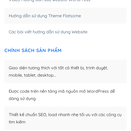
của bạn trở nên rất thu hút đối với các công cụ tìm
kiếm.
Hướng dẫn sử dụng Theme Flatsome
Tối ưu hóa công cụ tìm kiếm
Các bài viết hướng dẫn sử dụng Website
– Dễ dàng tùy chỉnh, sửa chữa
Khi bạn sử dụng WordPress, thì vấn đề giao diện của
CHÍNH SÁCH SẢN PHẨM
bạn trở nên dễ dàng và nhanh chóng. Với kho Theme
WordPress đa dạng sẽ giúp việc thực hiện các thiết kế
Giao diện tương thích với tất cả thiết bị, trình duyệt,
trở nên hấp dẫn và đơn giản hơn.
mobile, tablet, desktop…
Nếu bạn có các kỹ thuật cơ bản với một theme được
thiết kế tốt, bạn có thể tự sửa đổi. Nếu không bạn có thể
Được code trên nền tảng mã nguồn mở WordPress dễ
tìm kiếm chúng trên Internet hoặc nhờ chuyên gia.
dàng sử dụng
Dễ dàng tùy chỉnh trên WordPress
Thiết kế chuẩn SEO, load nhanh nhẹ tối ưu với các công cụ
– Sở hữu một cộng đồng lớn, sẵn sàng hỗ trợ
tìm kiếm