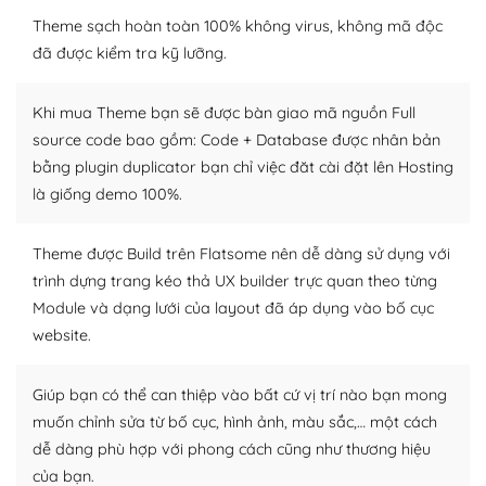
WordPress là nơi lưu trữ cho một diễn đàn cộng đồng
khổng lồ được kiểm duyệt bởi các nhân viên và những
Theme sạch hoàn toàn 100% không virus, không mã độc
người cuồng tín WordPress.
đã được kiểm tra kỹ lưỡng.
Nếu bạn gặp khó khăn, bạn có thể lên mạng và tìm
Khi mua Theme bạn sẽ được bàn giao mã nguồn Full
kiếm những cộng đồng WordPress, họ sẽ giúp bạn trả
source code bao gồm: Code + Database được nhân bản
lời, giải đáp vấn đề của bạn.
bằng plugin duplicator bạn chỉ việc đăt cài đặt lên Hosting
Cộng đồng sử dụng WordPress sẵn sàng hỗ trợ bạn
là giống demo 100%.
– Đa dạng plugin và themes
Theme được Build trên Flatsome nên dễ dàng sử dụng với
trình dựng trang kéo thả UX builder trực quan theo từng
Plugin mở rộng là thành phần cài đặt thêm vào
Module và dạng lưới của layout đã áp dụng vào bố cục
WordPress để tăng thêm các tính năng cần thiết. Có
nhiều plugin trả phí hoặc miễn phí.
website.
Nhờ lượng người dùng đông đảo, thư viện themes và
Giúp bạn có thể can thiệp vào bất cứ vị trí nào bạn mong
plugin của WordPress rất phong phú. Bạn có thể thỏa
muốn chỉnh sửa từ bố cục, hình ảnh, màu sắc,… một cách
thích chọn lựa plugin và themes phù hợp cho mục đích
dễ dàng phù hợp với phong cách cũng như thương hiệu
lập website của mình.
của bạn.