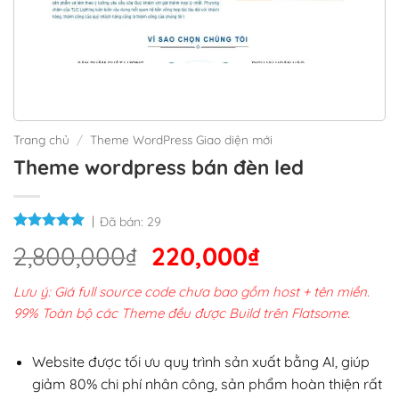
Trang chủ
/
Theme WordPress Giao diện mới
Theme wordpress bán đèn led
Đã bán:
29
Giá
Giá
2,800,000
₫
220,000
₫
gốc
hiện
Lưu ý: Giá full source code chưa bao gồm host + tên miền.
là:
tại
99% Toàn bộ các Theme đều được Build trên Flatsome.
2,800,000₫.
là:
220,000₫.
Website được tối ưu quy trình sản xuất bằng AI, giúp
giảm 80% chi phí nhân công, sản phẩm hoàn thiện rất