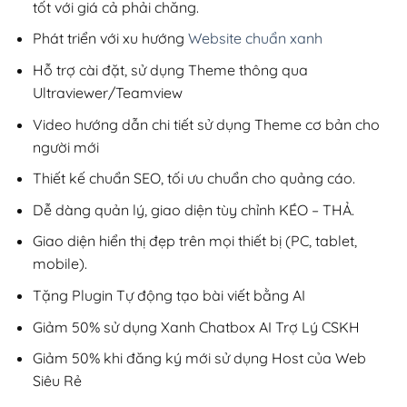
tốt với giá cả phải chăng.
Phát triển với xu hướng
Website chuẩn xanh
Hỗ trợ cài đặt, sử dụng Theme thông qua
Ultraviewer/Teamview
Video hướng dẫn chi tiết sử dụng Theme cơ bản cho
người mới
Thiết kế chuẩn SEO, tối ưu chuẩn cho quảng cáo.
Dễ dàng quản lý, giao diện tùy chỉnh KÉO – THẢ.
Giao diện hiển thị đẹp trên mọi thiết bị (PC, tablet,
mobile).
Tặng Plugin Tự động tạo bài viết bằng AI
Giảm 50% sử dụng Xanh Chatbox AI Trợ Lý CSKH
Giảm 50% khi đăng ký mới sử dụng Host của Web
Siêu Rẻ