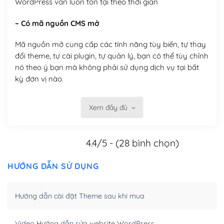
WordPress vẫn luôn tồn tại theo thời gian
– Có mã nguồn CMS mở
Mã nguồn mở cung cấp các tính năng tùy biến, tự thay
đổi theme, tự cài plugin, tự quản lý, bạn có thể tùy chỉnh
nó theo ý bạn mà không phải sử dụng dịch vụ tại bất
kỳ đơn vị nào.
Việc của bạn là đăng ký một tên miền và hosting để
Xem đầy đủ
chạy WordPress.
Có thể tùy biến trên website WordPress
4.4/5 - (28 bình chọn)
– Thân thiện với công cụ tìm kiếm
HƯỚNG DẪN SỬ DỤNG
WordPress được thiết kế để thân thiện với SEO vì
WordPress bao gồm nhiều công cụ và plugin để tối ưu
Hướng dẫn cài đặt Theme sau khi mua
hóa nội dung cho SEO.
Khi bạn dùng WordPress để thiết kế web thì trang web
Video Hướng dẫn sửa website WordPress