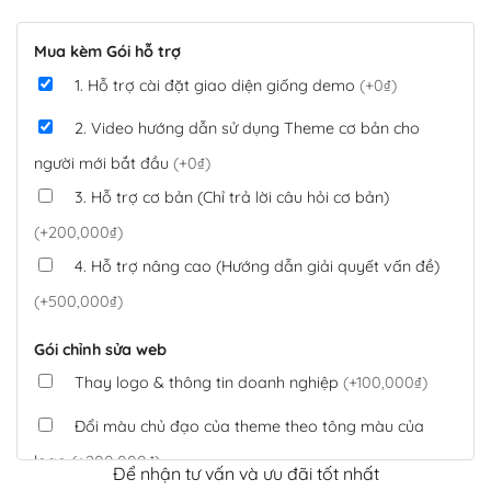
Mua kèm Gói hỗ trợ
1. Hỗ trợ cài đặt giao diện giống demo
(+0₫)
2. Video hướng dẫn sử dụng Theme cơ bản cho
người mới bắt đầu
(+0₫)
3. Hỗ trợ cơ bản (Chỉ trả lời câu hỏi cơ bản)
(+200,000₫)
4. Hỗ trợ nâng cao (Hướng dẫn giải quyết vấn đề)
(+500,000₫)
Gói chỉnh sửa web
Thay logo & thông tin doanh nghiệp
(+100,000₫)
Đổi màu chủ đạo của theme theo tông màu của
logo
(+200,000₫)
Để nhận tư vấn và ưu đãi tốt nhất