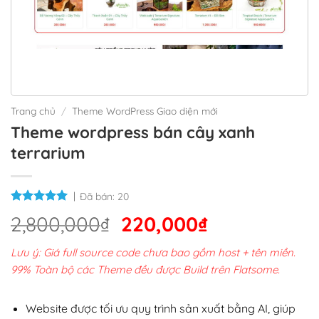
Trang chủ
/
Theme WordPress Giao diện mới
Theme wordpress bán cây xanh
terrarium
Đã bán:
20
Giá
Giá
2,800,000
₫
220,000
₫
gốc
hiện
Lưu ý: Giá full source code chưa bao gồm host + tên miền.
là:
tại
99% Toàn bộ các Theme đều được Build trên Flatsome.
2,800,000₫.
là:
220,000₫.
Website được tối ưu quy trình sản xuất bằng AI, giúp