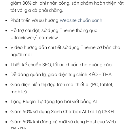
giảm 80% chi phí nhân công, sản phẩm hoàn thiện rất
tốt với giá cả phải chăng.
Phát triển với xu hướng
Website chuẩn xanh
Hỗ trợ cài đặt, sử dụng Theme thông qua
Ultraviewer/Teamview
Video hướng dẫn chi tiết sử dụng Theme cơ bản cho
người mới
Thiết kế chuẩn SEO, tối ưu chuẩn cho quảng cáo.
Dễ dàng quản lý, giao diện tùy chỉnh KÉO – THẢ.
Giao diện hiển thị đẹp trên mọi thiết bị (PC, tablet,
mobile).
Tặng Plugin Tự động tạo bài viết bằng AI
Giảm 50% sử dụng Xanh Chatbox AI Trợ Lý CSKH
Giảm 50% khi đăng ký mới sử dụng Host của Web
Siêu Rẻ