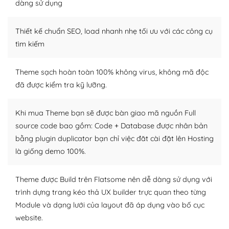
Dễ dàng tùy chỉnh trên WordPress
dàng sử dụng
– Sở hữu một cộng đồng lớn, sẵn sàng hỗ trợ
Thiết kế chuẩn SEO, load nhanh nhẹ tối ưu với các công cụ
WordPress là nơi lưu trữ cho một diễn đàn cộng đồng
tìm kiếm
khổng lồ được kiểm duyệt bởi các nhân viên và những
người cuồng tín WordPress.
Theme sạch hoàn toàn 100% không virus, không mã độc
đã được kiểm tra kỹ lưỡng.
Nếu bạn gặp khó khăn, bạn có thể lên mạng và tìm
kiếm những cộng đồng WordPress, họ sẽ giúp bạn trả
lời, giải đáp vấn đề của bạn.
Khi mua Theme bạn sẽ được bàn giao mã nguồn Full
source code bao gồm: Code + Database được nhân bản
Cộng đồng sử dụng WordPress sẵn sàng hỗ trợ bạn
bằng plugin duplicator bạn chỉ việc đăt cài đặt lên Hosting
là giống demo 100%.
– Đa dạng plugin và themes
Plugin mở rộng là thành phần cài đặt thêm vào
Theme được Build trên Flatsome nên dễ dàng sử dụng với
WordPress để tăng thêm các tính năng cần thiết. Có
trình dựng trang kéo thả UX builder trực quan theo từng
nhiều plugin trả phí hoặc miễn phí.
Module và dạng lưới của layout đã áp dụng vào bố cục
website.
Nhờ lượng người dùng đông đảo, thư viện themes và