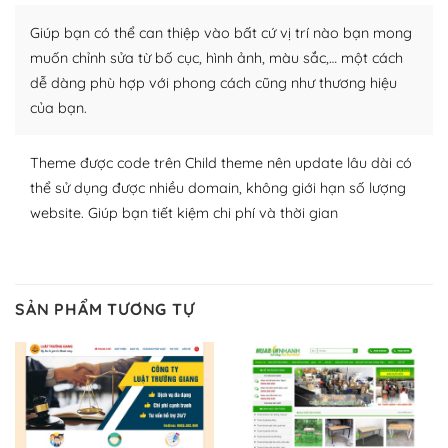
plugin của WordPress rất phong phú. Bạn có thể thỏa
Giúp bạn có thể can thiệp vào bất cứ vị trí nào bạn mong
thích chọn lựa plugin và themes phù hợp cho mục đích
lập website của mình.
muốn chỉnh sửa từ bố cục, hình ảnh, màu sắc,… một cách
dễ dàng phù hợp với phong cách cũng như thương hiệu
WordPress đa dạng plugin và themes
của bạn.
– Dễ sử dụng
Theme được code trên Child theme nên update lâu dài có
Với mọi Hosting bất kỳ thì WordPress đều có thể dễ
thể sử dụng được nhiều domain, không giới hạn số lượng
dàng thiết lập vì thực tế nó đã cung cấp khoảng 60%
website. Giúp bạn tiết kiệm chi phí và thời gian
toàn bộ web.
Và bạn có toàn quyền tự do khi quyết định nơi lưu trữ
trang web WordPress của bạn.
SẢN PHẨM TƯƠNG TỰ
Dễ dàng lựa chọn Hosting cho website WordPress
– Bảo mật cực tốt
Vì WordPress hiện là nền tảng xây dựng trang web và
blog lớn nhất trên thế giới, quan trọng nhất là bảo vệ