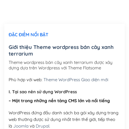
Thiết kế logo đơn giản để đăng web
(+300,000₫)
Chỉnh sửa site theo yêu cầu tuỳ chọn
(+2,000,000₫)
ĐẶC ĐIỂM NỔI BẬT
Mua thêm Host + Tên miền
Tên miền quốc tế .com .net .org (1 năm)
(+300,000₫)
Giới thiệu Theme wordpress bán cây xanh
terrarium
Tên miền Việt Nam .vn (1 năm)
(+550,000₫)
Theme wordpress bán cây xanh terrarium được xây
Hosting 2GB SSD (1 năm)
(+450,000₫)
dựng dựa trên Wordpress với Theme Flatsome
Hosting 3GB SSD (1 năm)
(+550,000₫)
Phù hợp với web:
Theme WordPress Giao diện mới
Hosting 5GB SSD (1 năm)
(+650,000₫)
I. Tại sao nên sử dụng WordPress
– Một trong những nền tảng CMS lớn và nổi tiếng
Hosting 8GB SSD (1 năm)
(+950,000₫)
WordPress đứng đầu danh sách ba gói xây dựng trang
web thường được sử dụng nhất trên thế giới, tiếp theo
là
Joomla
và
Drupal
.