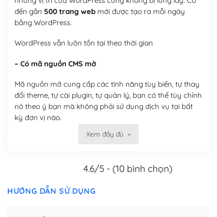
nhưng vị trí của WordPress cũng không bị lung lay. Có
đến gần
500 trang web
mới được tạo ra mỗi ngày
bằng WordPress.
WordPress vẫn luôn tồn tại theo thời gian
– Có mã nguồn CMS mở
Mã nguồn mở cung cấp các tính năng tùy biến, tự thay
đổi theme, tự cài plugin, tự quản lý, bạn có thể tùy chỉnh
nó theo ý bạn mà không phải sử dụng dịch vụ tại bất
kỳ đơn vị nào.
Xem đầy đủ
Việc của bạn là đăng ký một tên miền và hosting để
chạy WordPress.
4.6/5 - (10 bình chọn)
Có thể tùy biến trên website WordPress
– Thân thiện với công cụ tìm kiếm
HƯỚNG DẪN SỬ DỤNG
WordPress được thiết kế để thân thiện với SEO vì