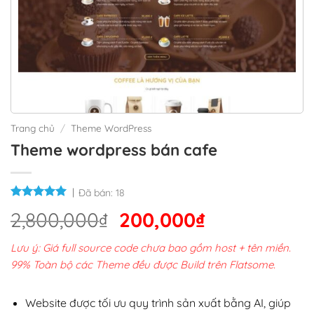
Trang chủ
/
Theme WordPress
Theme wordpress bán cafe
Đã bán:
18
Giá
Giá
2,800,000
₫
200,000
₫
gốc
hiện
Lưu ý: Giá full source code chưa bao gồm host + tên miền.
là:
tại
99% Toàn bộ các Theme đều được Build trên Flatsome.
2,800,000₫.
là:
200,000₫.
Website được tối ưu quy trình sản xuất bằng AI, giúp