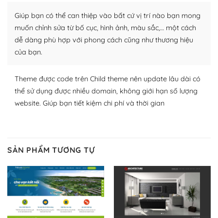
thích chọn lựa plugin và themes phù hợp cho mục đích
Giúp bạn có thể can thiệp vào bất cứ vị trí nào bạn mong
lập website của mình.
muốn chỉnh sửa từ bố cục, hình ảnh, màu sắc,… một cách
WordPress đa dạng plugin và themes
dễ dàng phù hợp với phong cách cũng như thương hiệu
của bạn.
– Dễ sử dụng
Với mọi Hosting bất kỳ thì WordPress đều có thể dễ
Theme được code trên Child theme nên update lâu dài có
dàng thiết lập vì thực tế nó đã cung cấp khoảng 60%
thể sử dụng được nhiều domain, không giới hạn số lượng
toàn bộ web.
website. Giúp bạn tiết kiệm chi phí và thời gian
Và bạn có toàn quyền tự do khi quyết định nơi lưu trữ
trang web WordPress của bạn.
SẢN PHẨM TƯƠNG TỰ
Dễ dàng lựa chọn Hosting cho website WordPress
– Bảo mật cực tốt
Vì WordPress hiện là nền tảng xây dựng trang web và
blog lớn nhất trên thế giới, quan trọng nhất là bảo vệ
nội dung của mình khỏi các cuộc tấn công spam.