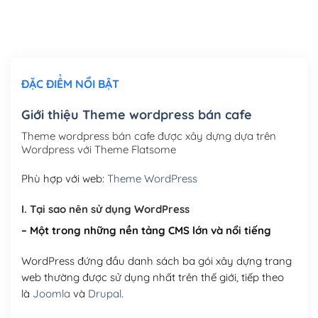
Thiết kế logo đơn giản để đăng web
(+300,000₫)
Chỉnh sửa site theo yêu cầu tuỳ chọn
(+2,000,000₫)
ĐẶC ĐIỂM NỔI BẬT
Mua thêm Host + Tên miền
Tên miền quốc tế .com .net .org (1 năm)
(+300,000₫)
Giới thiệu Theme wordpress bán cafe
Tên miền Việt Nam .vn (1 năm)
(+550,000₫)
Theme wordpress bán cafe được xây dựng dựa trên
Wordpress với Theme Flatsome
Hosting 2GB SSD (1 năm)
(+450,000₫)
Phù hợp với web:
Theme WordPress
Hosting 3GB SSD (1 năm)
(+550,000₫)
I. Tại sao nên sử dụng WordPress
Hosting 5GB SSD (1 năm)
(+650,000₫)
– Một trong những nền tảng CMS lớn và nổi tiếng
Hosting 8GB SSD (1 năm)
(+950,000₫)
WordPress đứng đầu danh sách ba gói xây dựng trang
web thường được sử dụng nhất trên thế giới, tiếp theo
là
Joomla
và
Drupal
.