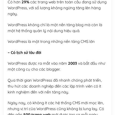
Có hơn
29%
các trang web trên toàn cầu đang sử dụng
WordPress, với số lượng không ngừng tăng lên hàng
ngày.
WordPress không chỉ là một nền tảng blog mà còn là
một hệ thống quản lý nội dung hiệu quả.
WordPress là một trong những nền tảng CMS lớn
– Có lịch sử lâu đời
WordPress được ra mắt vào năm
2003
và bắt đầu như
một công cụ cho các blogger.
Qua thời gian WordPress đã nhanh chóng phát triển,
thu hút các doanh nghiệp đến các lập trình viên có ít
kinh nghiệm đến với nền tảng này.
Ngày nay, có không ít các hệ thống CMS mới mọc lên,
nhưng vị trí của WordPress cũng không bị lung lay. Có
đến gần
500 trang web
mới được tạo ra mỗi ngày