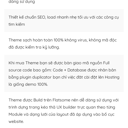
dàng sử dụng
– Sở hữu một cộng đồng lớn, sẵn sàng hỗ trợ
Thiết kế chuẩn SEO, load nhanh nhẹ tối ưu với các công cụ
WordPress là nơi lưu trữ cho một diễn đàn cộng đồng
khổng lồ được kiểm duyệt bởi các nhân viên và những
tìm kiếm
người cuồng tín WordPress.
Theme sạch hoàn toàn 100% không virus, không mã độc
Nếu bạn gặp khó khăn, bạn có thể lên mạng và tìm
đã được kiểm tra kỹ lưỡng.
kiếm những cộng đồng WordPress, họ sẽ giúp bạn trả
lời, giải đáp vấn đề của bạn.
Khi mua Theme bạn sẽ được bàn giao mã nguồn Full
Cộng đồng sử dụng WordPress sẵn sàng hỗ trợ bạn
source code bao gồm: Code + Database được nhân bản
bằng plugin duplicator bạn chỉ việc đăt cài đặt lên Hosting
– Đa dạng plugin và themes
là giống demo 100%.
Plugin mở rộng là thành phần cài đặt thêm vào
WordPress để tăng thêm các tính năng cần thiết. Có
Theme được Build trên Flatsome nên dễ dàng sử dụng với
nhiều plugin trả phí hoặc miễn phí.
trình dựng trang kéo thả UX builder trực quan theo từng
Module và dạng lưới của layout đã áp dụng vào bố cục
Nhờ lượng người dùng đông đảo, thư viện themes và
website.
plugin của WordPress rất phong phú. Bạn có thể thỏa