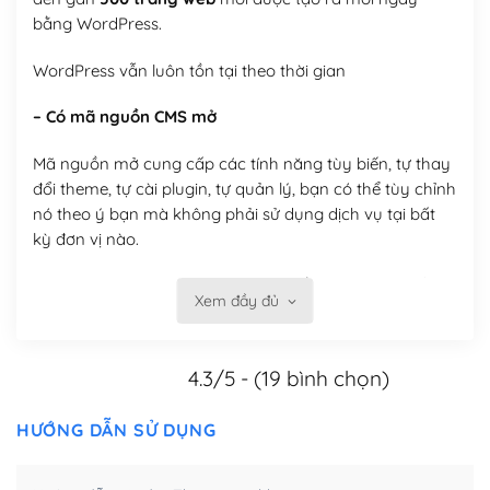
bằng WordPress.
WordPress vẫn luôn tồn tại theo thời gian
– Có mã nguồn CMS mở
Mã nguồn mở cung cấp các tính năng tùy biến, tự thay
đổi theme, tự cài plugin, tự quản lý, bạn có thể tùy chỉnh
nó theo ý bạn mà không phải sử dụng dịch vụ tại bất
kỳ đơn vị nào.
Việc của bạn là đăng ký một tên miền và hosting để
Xem đầy đủ
chạy WordPress.
Có thể tùy biến trên website WordPress
4.3/5 - (19 bình chọn)
– Thân thiện với công cụ tìm kiếm
HƯỚNG DẪN SỬ DỤNG
WordPress được thiết kế để thân thiện với SEO vì
WordPress bao gồm nhiều công cụ và plugin để tối ưu