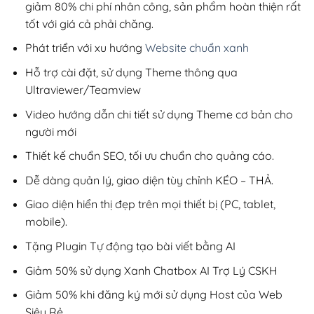
giảm 80% chi phí nhân công, sản phẩm hoàn thiện rất
tốt với giá cả phải chăng.
Phát triển với xu hướng
Website chuẩn xanh
Hỗ trợ cài đặt, sử dụng Theme thông qua
Ultraviewer/Teamview
Video hướng dẫn chi tiết sử dụng Theme cơ bản cho
người mới
Thiết kế chuẩn SEO, tối ưu chuẩn cho quảng cáo.
Dễ dàng quản lý, giao diện tùy chỉnh KÉO – THẢ.
Giao diện hiển thị đẹp trên mọi thiết bị (PC, tablet,
mobile).
Tặng Plugin Tự động tạo bài viết bằng AI
Giảm 50% sử dụng Xanh Chatbox AI Trợ Lý CSKH
Giảm 50% khi đăng ký mới sử dụng Host của Web
Siêu Rẻ