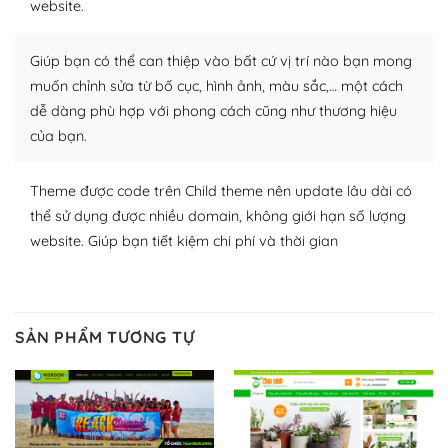
website.
Nhờ lượng người dùng đông đảo, thư viện themes và
plugin của WordPress rất phong phú. Bạn có thể thỏa
Giúp bạn có thể can thiệp vào bất cứ vị trí nào bạn mong
thích chọn lựa plugin và themes phù hợp cho mục đích
lập website của mình.
muốn chỉnh sửa từ bố cục, hình ảnh, màu sắc,… một cách
dễ dàng phù hợp với phong cách cũng như thương hiệu
WordPress đa dạng plugin và themes
của bạn.
– Dễ sử dụng
Theme được code trên Child theme nên update lâu dài có
Với mọi Hosting bất kỳ thì WordPress đều có thể dễ
thể sử dụng được nhiều domain, không giới hạn số lượng
dàng thiết lập vì thực tế nó đã cung cấp khoảng 60%
website. Giúp bạn tiết kiệm chi phí và thời gian
toàn bộ web.
Và bạn có toàn quyền tự do khi quyết định nơi lưu trữ
trang web WordPress của bạn.
SẢN PHẨM TƯƠNG TỰ
Dễ dàng lựa chọn Hosting cho website WordPress
– Bảo mật cực tốt