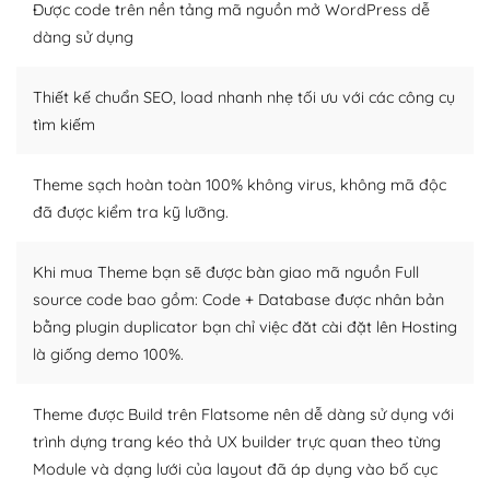
Được code trên nền tảng mã nguồn mở WordPress dễ
Dễ dàng tùy chỉnh trên WordPress
dàng sử dụng
– Sở hữu một cộng đồng lớn, sẵn sàng hỗ trợ
Thiết kế chuẩn SEO, load nhanh nhẹ tối ưu với các công cụ
WordPress là nơi lưu trữ cho một diễn đàn cộng đồng
tìm kiếm
khổng lồ được kiểm duyệt bởi các nhân viên và những
người cuồng tín WordPress.
Theme sạch hoàn toàn 100% không virus, không mã độc
đã được kiểm tra kỹ lưỡng.
Nếu bạn gặp khó khăn, bạn có thể lên mạng và tìm
kiếm những cộng đồng WordPress, họ sẽ giúp bạn trả
lời, giải đáp vấn đề của bạn.
Khi mua Theme bạn sẽ được bàn giao mã nguồn Full
source code bao gồm: Code + Database được nhân bản
Cộng đồng sử dụng WordPress sẵn sàng hỗ trợ bạn
bằng plugin duplicator bạn chỉ việc đăt cài đặt lên Hosting
là giống demo 100%.
– Đa dạng plugin và themes
Plugin mở rộng là thành phần cài đặt thêm vào
Theme được Build trên Flatsome nên dễ dàng sử dụng với
WordPress để tăng thêm các tính năng cần thiết. Có
trình dựng trang kéo thả UX builder trực quan theo từng
nhiều plugin trả phí hoặc miễn phí.
Module và dạng lưới của layout đã áp dụng vào bố cục