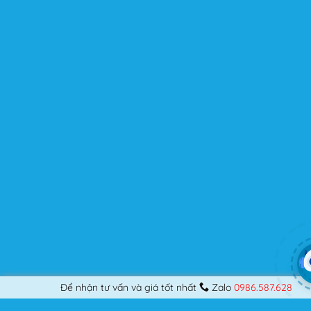
chuyên nghiệp, nó vẫn thỏa mãn bạn dù là một người
khó tính.
Được cập nhật liên tục
Flatsome là sản phẩm bán chạy nhất của UX-Themes.
Vì thế, nó luôn được đầu tư và ưu ái cập nhật các tính
năng mới nhất, tốt nhất.
Flatsome còn hỗ trợ hơn 12 ngôn ngữ khác nhau, do đó
bạn có thể dịch Website ra hầu hết mọi ngôn ngữ mà
bạn muốn.