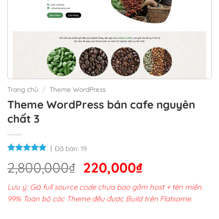
Trang chủ
/
Theme WordPress
Theme WordPress bán cafe nguyên
chất 3
Đã bán:
19
Giá
Giá
2,800,000
₫
220,000
₫
gốc
hiện
Lưu ý: Giá full source code chưa bao gồm host + tên miền.
là:
tại
99% Toàn bộ các Theme đều được Build trên Flatsome.
2,800,000₫.
là: