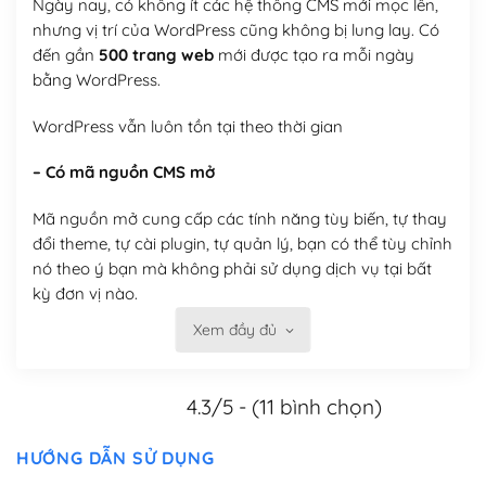
Ngày nay, có không ít các hệ thống CMS mới mọc lên,
nhưng vị trí của WordPress cũng không bị lung lay. Có
đến gần
500 trang web
mới được tạo ra mỗi ngày
bằng WordPress.
WordPress vẫn luôn tồn tại theo thời gian
– Có mã nguồn CMS mở
Mã nguồn mở cung cấp các tính năng tùy biến, tự thay
đổi theme, tự cài plugin, tự quản lý, bạn có thể tùy chỉnh
nó theo ý bạn mà không phải sử dụng dịch vụ tại bất
kỳ đơn vị nào.
Xem đầy đủ
Việc của bạn là đăng ký một tên miền và hosting để
chạy WordPress.
4.3/5 - (11 bình chọn)
Có thể tùy biến trên website WordPress
– Thân thiện với công cụ tìm kiếm
HƯỚNG DẪN SỬ DỤNG