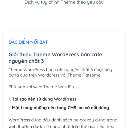
Dịch vụ tùy chỉnh Theme theo yêu cầu
Cài đặt SMTP Mail cho site Wordpress
(+100,000₫)
Thiết kế logo đơn giản để đăng web
(+300,000₫)
Chỉnh sửa site theo yêu cầu tuỳ chọn
(+2,000,000₫)
ĐẶC ĐIỂM NỔI BẬT
Mua thêm Host + Tên miền
Tên miền quốc tế .com .net .org (1 năm)
(+300,000₫)
Giới thiệu Theme WordPress bán cafe
nguyên chất 3
Tên miền Việt Nam .vn (1 năm)
(+550,000₫)
Theme WordPress bán cafe nguyên chất 3 được xây
Hosting 2GB SSD (1 năm)
(+450,000₫)
dựng dựa trên Wordpress với Theme Flatsome
Hosting 3GB SSD (1 năm)
(+550,000₫)
Phù hợp với web:
Theme WordPress
Hosting 5GB SSD (1 năm)
(+650,000₫)
I. Tại sao nên sử dụng WordPress
– Một trong những nền tảng CMS lớn và nổi tiếng
Hosting 8GB SSD (1 năm)
(+950,000₫)
WordPress đứng đầu danh sách ba gói xây dựng trang
web thường được sử dụng nhất trên thế giới, tiếp theo