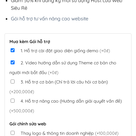
Giảm 50% khi đăng ký mới sử dụng Host của Web
Siêu Rẻ
Gói hỗ trợ tư vấn nâng cao website
Mua kèm Gói hỗ trợ
1. Hỗ trợ cài đặt giao diện giống demo
(+0₫)
2. Video hướng dẫn sử dụng Theme cơ bản cho
người mới bắt đầu
(+0₫)
3. Hỗ trợ cơ bản (Chỉ trả lời câu hỏi cơ bản)
(+200,000₫)
4. Hỗ trợ nâng cao (Hướng dẫn giải quyết vấn đề)
(+500,000₫)
Gói chỉnh sửa web
Thay logo & thông tin doanh nghiệp
(+100,000₫)