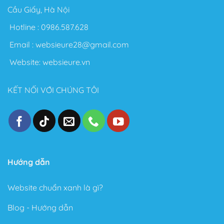
Flatsome để làm Blog cá nhân.
Cầu Giấy, Hà Nội
Nói chung với Theme Flatsome bạn có thể thỏa sức
Hotline :
0986.587.628
sáng tạo không giới hạn. Sau đây là một số điểm nổi
Email :
websieure28@gmail.com
bật sau khi sử dụng Theme này:
Website:
websieure.vn
Thiết kế đẹp, dễ dàng tùy biến ngay cả với người
không biết gì về Code.
KẾT NỐI VỚI CHÚNG TÔI
Tốc độ Load nhanh bởi Code cực kỳ sạch sẽ và gọn
gàng.
Cấu trúc chuẩn SEO – Theme Flatsome được làm
chuẩn SEO với cấu trúc Code tuân thủ theo các tài
liệu SEO từ Google.
Trong phiên bản mới đây, Theme Flatsome có thêm
Hướng dẫn
Sticky nút Add to Cart (cố định nút đặt hàng ở cuối
trang) rất hay giúp kêu gọi hành động mua hàng.
Website chuẩn xanh là gì?
Có tài liệu hướng dẫn rất phong phú và chi tiết, dễ
Blog - Hướng dẫn
hiểu.