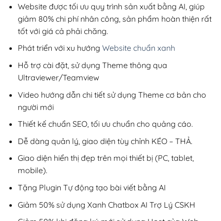
220,000₫.
Website được tối ưu quy trình sản xuất bằng AI, giúp
giảm 80% chi phí nhân công, sản phẩm hoàn thiện rất
tốt với giá cả phải chăng.
Phát triển với xu hướng
Website chuẩn xanh
Hỗ trợ cài đặt, sử dụng Theme thông qua
Ultraviewer/Teamview
Video hướng dẫn chi tiết sử dụng Theme cơ bản cho
người mới
Thiết kế chuẩn SEO, tối ưu chuẩn cho quảng cáo.
Dễ dàng quản lý, giao diện tùy chỉnh KÉO – THẢ.
Giao diện hiển thị đẹp trên mọi thiết bị (PC, tablet,
mobile).
Tặng Plugin Tự động tạo bài viết bằng AI
Giảm 50% sử dụng Xanh Chatbox AI Trợ Lý CSKH