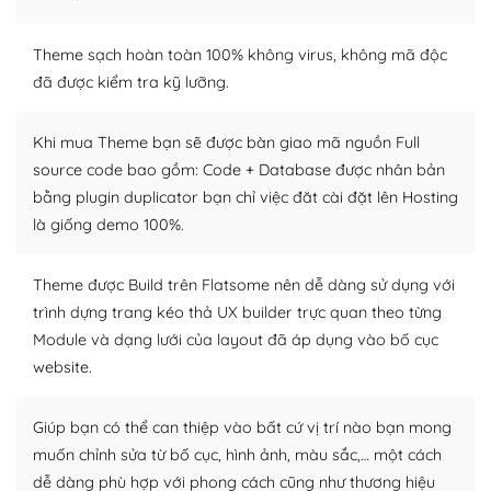
WordPress là nơi lưu trữ cho một diễn đàn cộng đồng
khổng lồ được kiểm duyệt bởi các nhân viên và những
Theme sạch hoàn toàn 100% không virus, không mã độc
người cuồng tín WordPress.
đã được kiểm tra kỹ lưỡng.
Nếu bạn gặp khó khăn, bạn có thể lên mạng và tìm
Khi mua Theme bạn sẽ được bàn giao mã nguồn Full
kiếm những cộng đồng WordPress, họ sẽ giúp bạn trả
source code bao gồm: Code + Database được nhân bản
lời, giải đáp vấn đề của bạn.
bằng plugin duplicator bạn chỉ việc đăt cài đặt lên Hosting
Cộng đồng sử dụng WordPress sẵn sàng hỗ trợ bạn
là giống demo 100%.
– Đa dạng plugin và themes
Theme được Build trên Flatsome nên dễ dàng sử dụng với
trình dựng trang kéo thả UX builder trực quan theo từng
Plugin mở rộng là thành phần cài đặt thêm vào
Module và dạng lưới của layout đã áp dụng vào bố cục
WordPress để tăng thêm các tính năng cần thiết. Có
nhiều plugin trả phí hoặc miễn phí.
website.
Nhờ lượng người dùng đông đảo, thư viện themes và
Giúp bạn có thể can thiệp vào bất cứ vị trí nào bạn mong
plugin của WordPress rất phong phú. Bạn có thể thỏa
muốn chỉnh sửa từ bố cục, hình ảnh, màu sắc,… một cách
thích chọn lựa plugin và themes phù hợp cho mục đích
dễ dàng phù hợp với phong cách cũng như thương hiệu
lập website của mình.