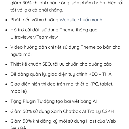
giảm 80% chi phí nhân công, sản phẩm hoàn thiện rất
tốt với giá cả phải chăng.
Phát triển với xu hướng
Website chuẩn xanh
Hỗ trợ cài đặt, sử dụng Theme thông qua
Ultraviewer/Teamview
Video hướng dẫn chi tiết sử dụng Theme cơ bản cho
người mới
Thiết kế chuẩn SEO, tối ưu chuẩn cho quảng cáo.
Dễ dàng quản lý, giao diện tùy chỉnh KÉO – THẢ.
Giao diện hiển thị đẹp trên mọi thiết bị (PC, tablet,
mobile).
Tặng Plugin Tự động tạo bài viết bằng AI
Giảm 50% sử dụng Xanh Chatbox AI Trợ Lý CSKH
Giảm 50% khi đăng ký mới sử dụng Host của Web
Siêu Rẻ