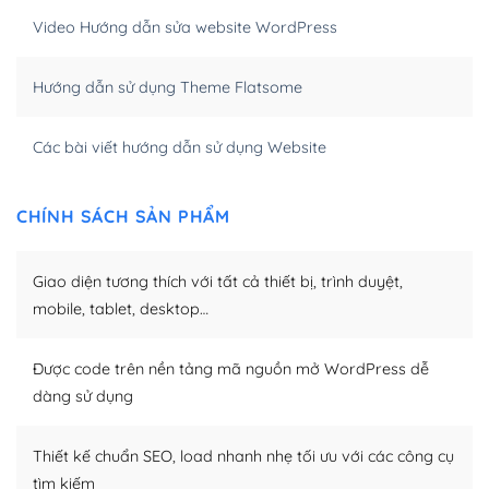
Khi bạn dùng WordPress để thiết kế web thì trang web
Video Hướng dẫn sửa website WordPress
của bạn trở nên rất thu hút đối với các công cụ tìm
kiếm.
Hướng dẫn sử dụng Theme Flatsome
Tối ưu hóa công cụ tìm kiếm
Các bài viết hướng dẫn sử dụng Website
– Dễ dàng tùy chỉnh, sửa chữa
Khi bạn sử dụng WordPress, thì vấn đề giao diện của
CHÍNH SÁCH SẢN PHẨM
bạn trở nên dễ dàng và nhanh chóng. Với kho Theme
WordPress đa dạng sẽ giúp việc thực hiện các thiết kế
Giao diện tương thích với tất cả thiết bị, trình duyệt,
trở nên hấp dẫn và đơn giản hơn.
mobile, tablet, desktop…
Nếu bạn có các kỹ thuật cơ bản với một theme được
thiết kế tốt, bạn có thể tự sửa đổi. Nếu không bạn có thể
Được code trên nền tảng mã nguồn mở WordPress dễ
tìm kiếm chúng trên Internet hoặc nhờ chuyên gia.
dàng sử dụng
Dễ dàng tùy chỉnh trên WordPress
Thiết kế chuẩn SEO, load nhanh nhẹ tối ưu với các công cụ
– Sở hữu một cộng đồng lớn, sẵn sàng hỗ trợ
tìm kiếm