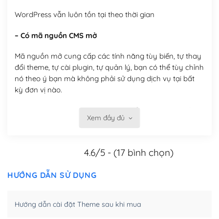
WordPress vẫn luôn tồn tại theo thời gian
– Có mã nguồn CMS mở
Mã nguồn mở cung cấp các tính năng tùy biến, tự thay
đổi theme, tự cài plugin, tự quản lý, bạn có thể tùy chỉnh
nó theo ý bạn mà không phải sử dụng dịch vụ tại bất
kỳ đơn vị nào.
Việc của bạn là đăng ký một tên miền và hosting để
Xem đầy đủ
chạy WordPress.
Có thể tùy biến trên website WordPress
4.6/5 - (17 bình chọn)
– Thân thiện với công cụ tìm kiếm
HƯỚNG DẪN SỬ DỤNG
WordPress được thiết kế để thân thiện với SEO vì
WordPress bao gồm nhiều công cụ và plugin để tối ưu
Hướng dẫn cài đặt Theme sau khi mua
hóa nội dung cho SEO.