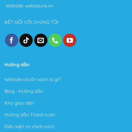
bật sau khi sử dụng Theme này:
Website:
websieure.vn
Thiết kế đẹp, dễ dàng tùy biến ngay cả với người
không biết gì về Code.
KẾT NỐI VỚI CHÚNG TÔI
Tốc độ Load nhanh bởi Code cực kỳ sạch sẽ và gọn
gàng.
Cấu trúc chuẩn SEO – Theme Flatsome được làm
chuẩn SEO với cấu trúc Code tuân thủ theo các tài
liệu SEO từ Google.
Hướng dẫn
Trong phiên bản mới đây, Theme Flatsome có thêm
Sticky nút Add to Cart (cố định nút đặt hàng ở cuối
Website chuẩn xanh là gì?
trang) rất hay giúp kêu gọi hành động mua hàng.
Blog - Hướng dẫn
Có tài liệu hướng dẫn rất phong phú và chi tiết, dễ
hiểu.
Kho giao diện
Được Update rất thường xuyên.
Hướng dẫn Thanh toán
Các ưu điểm vượt bậc của Flatsome là gì?
Điều kiện và chính sách
Tự do xây dựng giao diện theo ý thích