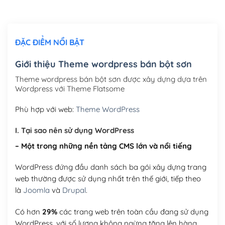
Chỉnh sửa site theo yêu cầu tuỳ chọn
(+2,000,000₫)
ĐẶC ĐIỂM NỔI BẬT
Mua thêm Host + Tên miền
Tên miền quốc tế .com .net .org (1 năm)
(+300,000₫)
Giới thiệu Theme wordpress bán bột sơn
Tên miền Việt Nam .vn (1 năm)
(+550,000₫)
Theme wordpress bán bột sơn được xây dựng dựa trên
Wordpress với Theme Flatsome
Hosting 2GB SSD (1 năm)
(+450,000₫)
Phù hợp với web:
Theme WordPress
Hosting 3GB SSD (1 năm)
(+550,000₫)
I. Tại sao nên sử dụng WordPress
Hosting 5GB SSD (1 năm)
(+650,000₫)
– Một trong những nền tảng CMS lớn và nổi tiếng
Hosting 8GB SSD (1 năm)
(+950,000₫)
WordPress đứng đầu danh sách ba gói xây dựng trang
web thường được sử dụng nhất trên thế giới, tiếp theo
là
Joomla
và
Drupal
.
Có hơn
29%
các trang web trên toàn cầu đang sử dụng
WordPress, với số lượng không ngừng tăng lên hàng