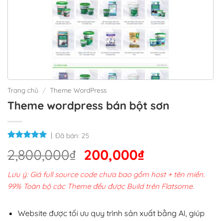
Trang chủ
/
Theme WordPress
Theme wordpress bán bột sơn
Đã bán:
25
Giá
Giá
2,800,000
₫
200,000
₫
gốc
hiện
Lưu ý: Giá full source code chưa bao gồm host + tên miền.
là:
tại
99% Toàn bộ các Theme đều được Build trên Flatsome.
2,800,000₫.
là:
200,000₫.
Website được tối ưu quy trình sản xuất bằng AI, giúp