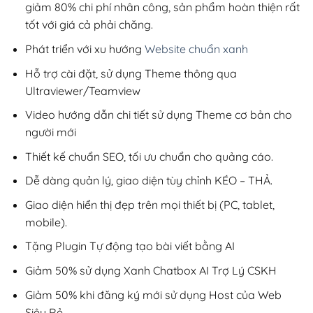
giảm 80% chi phí nhân công, sản phẩm hoàn thiện rất
tốt với giá cả phải chăng.
Phát triển với xu hướng
Website chuẩn xanh
Hỗ trợ cài đặt, sử dụng Theme thông qua
Ultraviewer/Teamview
Video hướng dẫn chi tiết sử dụng Theme cơ bản cho
người mới
Thiết kế chuẩn SEO, tối ưu chuẩn cho quảng cáo.
Dễ dàng quản lý, giao diện tùy chỉnh KÉO – THẢ.
Giao diện hiển thị đẹp trên mọi thiết bị (PC, tablet,
mobile).
Tặng Plugin Tự động tạo bài viết bằng AI
Giảm 50% sử dụng Xanh Chatbox AI Trợ Lý CSKH
Giảm 50% khi đăng ký mới sử dụng Host của Web
Siêu Rẻ