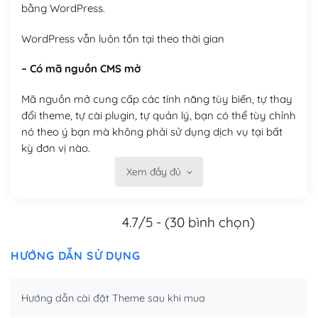
bằng WordPress.
WordPress vẫn luôn tồn tại theo thời gian
– Có mã nguồn CMS mở
Mã nguồn mở cung cấp các tính năng tùy biến, tự thay
đổi theme, tự cài plugin, tự quản lý, bạn có thể tùy chỉnh
nó theo ý bạn mà không phải sử dụng dịch vụ tại bất
kỳ đơn vị nào.
Xem đầy đủ
Việc của bạn là đăng ký một tên miền và hosting để
chạy WordPress.
4.7/5 - (30 bình chọn)
Có thể tùy biến trên website WordPress
– Thân thiện với công cụ tìm kiếm
HƯỚNG DẪN SỬ DỤNG
WordPress được thiết kế để thân thiện với SEO vì
Hướng dẫn cài đặt Theme sau khi mua
WordPress bao gồm nhiều công cụ và plugin để tối ưu
hóa nội dung cho SEO.