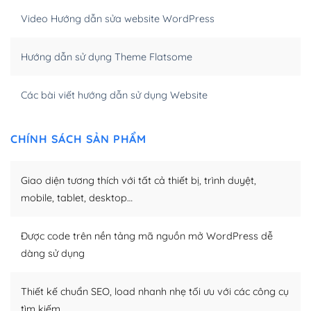
Video Hướng dẫn sửa website WordPress
Khi bạn dùng WordPress để thiết kế web thì trang web
của bạn trở nên rất thu hút đối với các công cụ tìm
Hướng dẫn sử dụng Theme Flatsome
kiếm.
Tối ưu hóa công cụ tìm kiếm
Các bài viết hướng dẫn sử dụng Website
– Dễ dàng tùy chỉnh, sửa chữa
CHÍNH SÁCH SẢN PHẨM
Khi bạn sử dụng WordPress, thì vấn đề giao diện của
bạn trở nên dễ dàng và nhanh chóng. Với kho Theme
Giao diện tương thích với tất cả thiết bị, trình duyệt,
WordPress đa dạng sẽ giúp việc thực hiện các thiết kế
trở nên hấp dẫn và đơn giản hơn.
mobile, tablet, desktop…
Nếu bạn có các kỹ thuật cơ bản với một theme được
Được code trên nền tảng mã nguồn mở WordPress dễ
thiết kế tốt, bạn có thể tự sửa đổi. Nếu không bạn có thể
dàng sử dụng
tìm kiếm chúng trên Internet hoặc nhờ chuyên gia.
Dễ dàng tùy chỉnh trên WordPress
Thiết kế chuẩn SEO, load nhanh nhẹ tối ưu với các công cụ
tìm kiếm