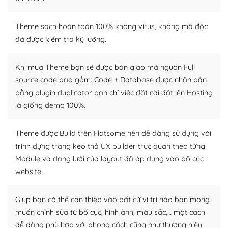
– Sở hữu một cộng đồng lớn, sẵn sàng hỗ trợ
WordPress là nơi lưu trữ cho một diễn đàn cộng đồng
Theme sạch hoàn toàn 100% không virus, không mã độc
khổng lồ được kiểm duyệt bởi các nhân viên và những
đã được kiểm tra kỹ lưỡng.
người cuồng tín WordPress.
Khi mua Theme bạn sẽ được bàn giao mã nguồn Full
Nếu bạn gặp khó khăn, bạn có thể lên mạng và tìm
source code bao gồm: Code + Database được nhân bản
kiếm những cộng đồng WordPress, họ sẽ giúp bạn trả
bằng plugin duplicator bạn chỉ việc đăt cài đặt lên Hosting
lời, giải đáp vấn đề của bạn.
là giống demo 100%.
Cộng đồng sử dụng WordPress sẵn sàng hỗ trợ bạn
Theme được Build trên Flatsome nên dễ dàng sử dụng với
– Đa dạng plugin và themes
trình dựng trang kéo thả UX builder trực quan theo từng
Module và dạng lưới của layout đã áp dụng vào bố cục
Plugin mở rộng là thành phần cài đặt thêm vào
WordPress để tăng thêm các tính năng cần thiết. Có
website.
nhiều plugin trả phí hoặc miễn phí.
Giúp bạn có thể can thiệp vào bất cứ vị trí nào bạn mong
Nhờ lượng người dùng đông đảo, thư viện themes và
muốn chỉnh sửa từ bố cục, hình ảnh, màu sắc,… một cách
plugin của WordPress rất phong phú. Bạn có thể thỏa
dễ dàng phù hợp với phong cách cũng như thương hiệu