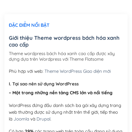
Chỉnh sửa site theo yêu cầu tuỳ chọn
(+2,000,000₫)
ĐẶC ĐIỂM NỔI BẬT
Mua thêm Host + Tên miền
Tên miền quốc tế .com .net .org (1 năm)
(+300,000₫)
Giới thiệu Theme wordpress bách hóa xanh
cao cấp
Tên miền Việt Nam .vn (1 năm)
(+550,000₫)
Theme wordpress bách hóa xanh cao cấp được xây
Hosting 2GB SSD (1 năm)
(+450,000₫)
dựng dựa trên Wordpress với Theme Flatsome
Hosting 3GB SSD (1 năm)
(+550,000₫)
Phù hợp với web:
Theme WordPress Giao diện mới
Hosting 5GB SSD (1 năm)
(+650,000₫)
I. Tại sao nên sử dụng WordPress
– Một trong những nền tảng CMS lớn và nổi tiếng
Hosting 8GB SSD (1 năm)
(+950,000₫)
WordPress đứng đầu danh sách ba gói xây dựng trang
web thường được sử dụng nhất trên thế giới, tiếp theo
là
Joomla
và
Drupal
.
Có hơn
29%
các trang web trên toàn cầu đang sử dụng