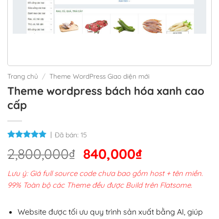
Trang chủ
/
Theme WordPress Giao diện mới
Theme wordpress bách hóa xanh cao
cấp
Đã bán:
15
Giá
Giá
2,800,000
₫
840,000
₫
gốc
hiện
Lưu ý: Giá full source code chưa bao gồm host + tên miền.
là:
tại
99% Toàn bộ các Theme đều được Build trên Flatsome.
2,800,000₫.
là:
840,000₫.
Website được tối ưu quy trình sản xuất bằng AI, giúp