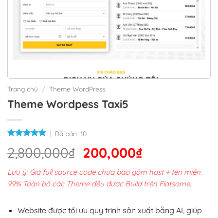
Trang chủ
/
Theme WordPress
Theme Wordpess Taxi5
Đã bán:
10
Giá
Giá
2,800,000
₫
200,000
₫
gốc
hiện
Lưu ý: Giá full source code chưa bao gồm host + tên miền.
là:
tại
99% Toàn bộ các Theme đều được Build trên Flatsome.
2,800,000₫.
là:
200,000₫.
Website được tối ưu quy trình sản xuất bằng AI, giúp