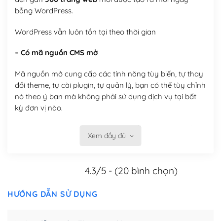
bằng WordPress.
WordPress vẫn luôn tồn tại theo thời gian
– Có mã nguồn CMS mở
Mã nguồn mở cung cấp các tính năng tùy biến, tự thay
đổi theme, tự cài plugin, tự quản lý, bạn có thể tùy chỉnh
nó theo ý bạn mà không phải sử dụng dịch vụ tại bất
kỳ đơn vị nào.
Việc của bạn là đăng ký một tên miền và hosting để
Xem đầy đủ
chạy WordPress.
Có thể tùy biến trên website WordPress
4.3/5 - (20 bình chọn)
– Thân thiện với công cụ tìm kiếm
HƯỚNG DẪN SỬ DỤNG
WordPress được thiết kế để thân thiện với SEO vì
WordPress bao gồm nhiều công cụ và plugin để tối ưu