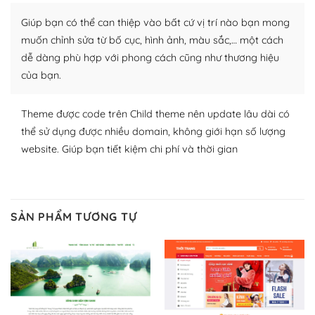
thích chọn lựa plugin và themes phù hợp cho mục đích
Giúp bạn có thể can thiệp vào bất cứ vị trí nào bạn mong
lập website của mình.
muốn chỉnh sửa từ bố cục, hình ảnh, màu sắc,… một cách
WordPress đa dạng plugin và themes
dễ dàng phù hợp với phong cách cũng như thương hiệu
của bạn.
– Dễ sử dụng
Với mọi Hosting bất kỳ thì WordPress đều có thể dễ
Theme được code trên Child theme nên update lâu dài có
dàng thiết lập vì thực tế nó đã cung cấp khoảng 60%
thể sử dụng được nhiều domain, không giới hạn số lượng
toàn bộ web.
website. Giúp bạn tiết kiệm chi phí và thời gian
Và bạn có toàn quyền tự do khi quyết định nơi lưu trữ
trang web WordPress của bạn.
SẢN PHẨM TƯƠNG TỰ
Dễ dàng lựa chọn Hosting cho website WordPress
– Bảo mật cực tốt
Vì WordPress hiện là nền tảng xây dựng trang web và
blog lớn nhất trên thế giới, quan trọng nhất là bảo vệ
nội dung của mình khỏi các cuộc tấn công spam.