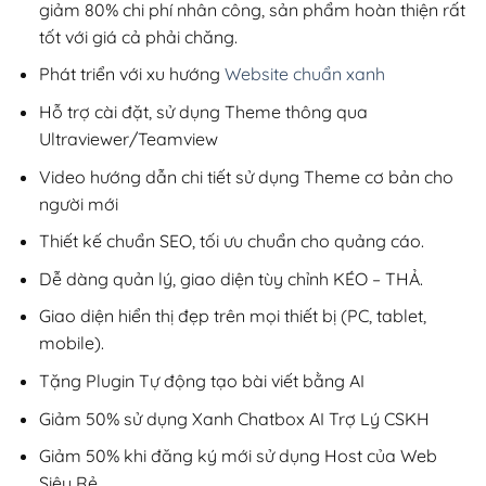
giảm 80% chi phí nhân công, sản phẩm hoàn thiện rất
tốt với giá cả phải chăng.
Phát triển với xu hướng
Website chuẩn xanh
Hỗ trợ cài đặt, sử dụng Theme thông qua
Ultraviewer/Teamview
Video hướng dẫn chi tiết sử dụng Theme cơ bản cho
người mới
Thiết kế chuẩn SEO, tối ưu chuẩn cho quảng cáo.
Dễ dàng quản lý, giao diện tùy chỉnh KÉO – THẢ.
Giao diện hiển thị đẹp trên mọi thiết bị (PC, tablet,
mobile).
Tặng Plugin Tự động tạo bài viết bằng AI
Giảm 50% sử dụng Xanh Chatbox AI Trợ Lý CSKH
Giảm 50% khi đăng ký mới sử dụng Host của Web
Siêu Rẻ