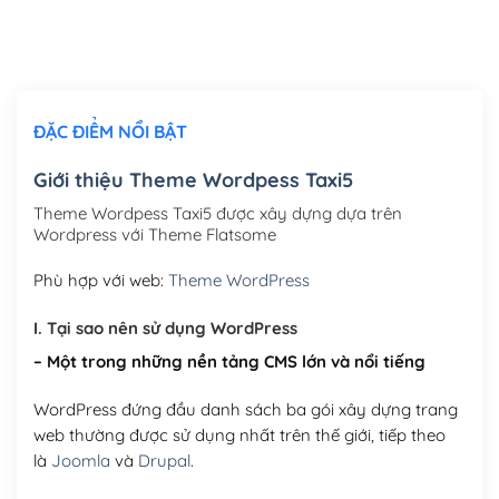
Thiết kế logo đơn giản để đăng web
(+300,000₫)
Chỉnh sửa site theo yêu cầu tuỳ chọn
(+2,000,000₫)
ĐẶC ĐIỂM NỔI BẬT
Mua thêm Host + Tên miền
Tên miền quốc tế .com .net .org (1 năm)
(+300,000₫)
Giới thiệu Theme Wordpess Taxi5
Tên miền Việt Nam .vn (1 năm)
(+550,000₫)
Theme Wordpess Taxi5 được xây dựng dựa trên
Wordpress với Theme Flatsome
Hosting 2GB SSD (1 năm)
(+450,000₫)
Phù hợp với web:
Theme WordPress
Hosting 3GB SSD (1 năm)
(+550,000₫)
I. Tại sao nên sử dụng WordPress
Hosting 5GB SSD (1 năm)
(+650,000₫)
– Một trong những nền tảng CMS lớn và nổi tiếng
Hosting 8GB SSD (1 năm)
(+950,000₫)
WordPress đứng đầu danh sách ba gói xây dựng trang
web thường được sử dụng nhất trên thế giới, tiếp theo
là
Joomla
và
Drupal
.