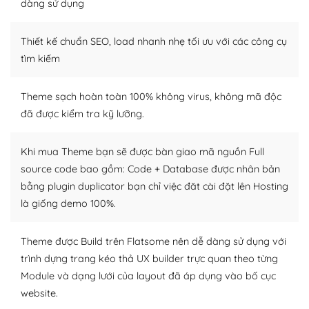
dàng sử dụng
– Sở hữu một cộng đồng lớn, sẵn sàng hỗ trợ
Thiết kế chuẩn SEO, load nhanh nhẹ tối ưu với các công cụ
WordPress là nơi lưu trữ cho một diễn đàn cộng đồng
khổng lồ được kiểm duyệt bởi các nhân viên và những
tìm kiếm
người cuồng tín WordPress.
Theme sạch hoàn toàn 100% không virus, không mã độc
Nếu bạn gặp khó khăn, bạn có thể lên mạng và tìm
đã được kiểm tra kỹ lưỡng.
kiếm những cộng đồng WordPress, họ sẽ giúp bạn trả
lời, giải đáp vấn đề của bạn.
Khi mua Theme bạn sẽ được bàn giao mã nguồn Full
Cộng đồng sử dụng WordPress sẵn sàng hỗ trợ bạn
source code bao gồm: Code + Database được nhân bản
bằng plugin duplicator bạn chỉ việc đăt cài đặt lên Hosting
– Đa dạng plugin và themes
là giống demo 100%.
Plugin mở rộng là thành phần cài đặt thêm vào
WordPress để tăng thêm các tính năng cần thiết. Có
Theme được Build trên Flatsome nên dễ dàng sử dụng với
nhiều plugin trả phí hoặc miễn phí.
trình dựng trang kéo thả UX builder trực quan theo từng
Module và dạng lưới của layout đã áp dụng vào bố cục
Nhờ lượng người dùng đông đảo, thư viện themes và
website.
plugin của WordPress rất phong phú. Bạn có thể thỏa