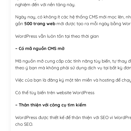
nghiệm đến với nền tảng này.
Ngày nay, có không ít các hệ thống CMS mới mọc lên, như
gần
500 trang web
mới được tạo ra mỗi ngày bằng Wor
WordPress vẫn luôn tồn tại theo thời gian
– Có mã nguồn CMS mở
Mã nguồn mở cung cấp các tính năng tùy biến, tự thay đổi
theo ý bạn mà không phải sử dụng dịch vụ tại bất kỳ đơn
Việc của bạn là đăng ký một tên miền và hosting để chạ
Có thể tùy biến trên website WordPress
– Thân thiện với công cụ tìm kiếm
WordPress được thiết kế để thân thiện với SEO vì WordPr
cho SEO.