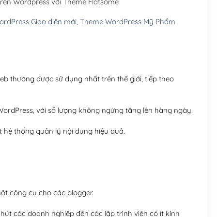
rên Wordpress với Theme Flatsome
Hosting 5GB SSD (1 nă
rdPress Giao diện mới
,
Theme WordPress Mỹ Phẩm
Hosting 8GB SSD (1 nă
 thường được sử dụng nhất trên thế giới, tiếp theo
ordPress, với số lượng không ngừng tăng lên hàng ngày.
 hệ thống quản lý nội dung hiệu quả.
t công cụ cho các blogger.
út các doanh nghiệp đến các lập trình viên có ít kinh