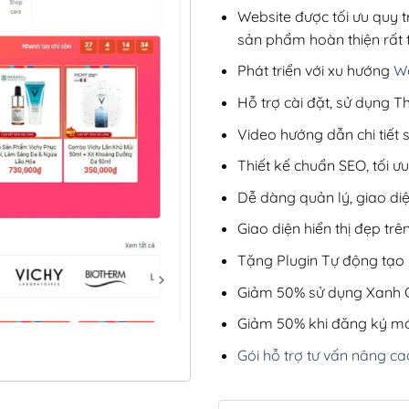
Website được tối ưu quy t
sản phẩm hoàn thiện rất t
Phát triển với xu hướng
We
Hỗ trợ cài đặt, sử dụng
Video hướng dẫn chi tiết
Thiết kế chuẩn SEO, tối 
Dễ dàng quản lý, giao di
Giao diện hiển thị đẹp trên
Tặng Plugin Tự động tạo b
Giảm 50% sử dụng Xanh C
Giảm 50% khi đăng ký mớ
Gói hỗ trợ tư vấn nâng ca