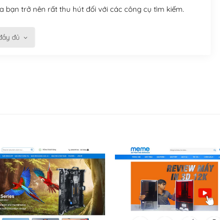
 bạn trở nên rất thu hút đối với các công cụ tìm kiếm.
đầy đủ
n trở nên dễ dàng và nhanh chóng. Với kho Theme
ở nên hấp dẫn và đơn giản hơn.
kế tốt, bạn có thể tự sửa đổi. Nếu không bạn có thể tìm
ổng lồ được kiểm duyệt bởi các nhân viên và những người
hững cộng đồng WordPress, họ sẽ giúp bạn trả lời, giải