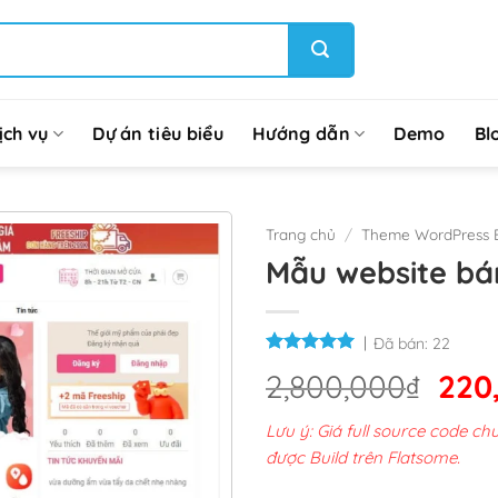
ịch vụ
Dự án tiêu biểu
Hướng dẫn
Demo
Bl
Trang chủ
/
Theme WordPress 
Mẫu website b
Đã bán:
22
Giá
2,800,000
₫
220
gốc
Lưu ý: Giá full source code 
là:
được Build trên Flatsome.
2,8