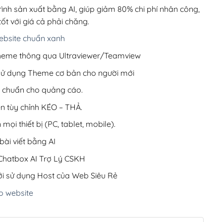
220,000₫.
rình sản xuất bằng AI, giúp giảm 80% chi phí nhân công,
ốt với giá cả phải chăng.
bsite chuẩn xanh
 Theme thông qua Ultraviewer/Teamview
 sử dụng Theme cơ bản cho người mới
ưu chuẩn cho quảng cáo.
ện tùy chỉnh KÉO – THẢ.
 mọi thiết bị (PC, tablet, mobile).
ài viết bằng AI
hatbox AI Trợ Lý CSKH
i sử dụng Host của Web Siêu Rẻ
o website