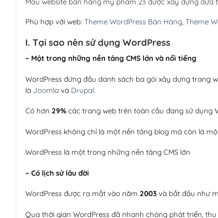
Mẫu website bán hàng mỹ phẩm 23 được xây dựng dựa t
Phù hợp với web:
Theme WordPress Bán Hàng
,
Theme Wo
I. Tại sao nên sử dụng WordPress
– Một trong những nền tảng CMS lớn và nổi tiếng
WordPress đứng đầu danh sách ba gói xây dựng trang web
là
Joomla
và
Drupal
.
Có hơn
29%
các trang web trên toàn cầu đang sử dụng W
WordPress không chỉ là một nền tảng blog mà còn là một
WordPress là một trong những nền tảng CMS lớn
– Có lịch sử lâu đời
WordPress được ra mắt vào năm
2003
và bắt đầu như mộ
Qua thời gian WordPress đã nhanh chóng phát triển, thu h