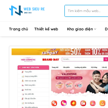
Bỏ
Tìm
qua
kiếm:
nội
dung
Trang chủ
Thiết kế web
Kho giao diện
D