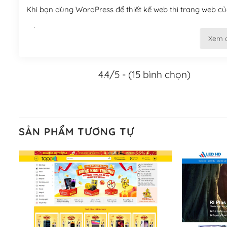
Khi bạn dùng WordPress để thiết kế web thì trang web của
Tối ưu hóa công cụ tìm kiếm
Xem 
– Dễ dàng tùy chỉnh, sửa chữa
4.4/5 - (15 bình chọn)
Khi bạn sử dụng WordPress, thì vấn đề giao diện của bạ
WordPress đa dạng sẽ giúp việc thực hiện các thiết kế tr
Nếu bạn có các kỹ thuật cơ bản với một theme được thiết 
kiếm chúng trên Internet hoặc nhờ chuyên gia.
SẢN PHẨM TƯƠNG TỰ
Dễ dàng tùy chỉnh trên WordPress
– Sở hữu một cộng đồng lớn, sẵn sàng hỗ trợ
WordPress là nơi lưu trữ cho một diễn đàn cộng đồng kh
cuồng tín WordPress.
Nếu bạn gặp khó khăn, bạn có thể lên mạng và tìm kiếm n