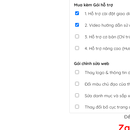
Mua kèm Gói hỗ trợ
1. Hỗ trợ cài đặt giao
2. Video hướng dẫn sử
3. Hỗ trợ cơ bản (Chỉ tr
4. Hỗ trợ nâng cao (Hư
Gói chỉnh sửa web
Thay logo & thông tin
Đổi màu chủ đạo của 
Sửa danh mục và sắp x
Thay đổi bố cục trang 
Để
Tích hợp thanh toán 
Za