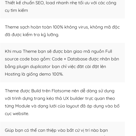
Thiết kế chuẩn SEO, load nhanh nhẹ tối ưu với các công
cụ tìm kiếm
Theme sạch hoàn toàn 100% không virus, không mã độc
đã được kiểm tra kỹ lưỡng.
Khi mua Theme bạn sẽ được bàn giao mã nguồn Full
source code bao gồm: Code + Database được nhân bản
bằng plugin duplicator bạn chỉ việc đăt cài đặt lên
Hosting là giống demo 100%.
Theme được Build trên Flatsome nên dễ dàng sử dụng
với trình dựng trang kéo thả UX builder trực quan theo
từng Module và dạng lưới của layout đã áp dụng vào bố
cục website.
Giúp bạn có thể can thiệp vào bất cứ vị trí nào bạn