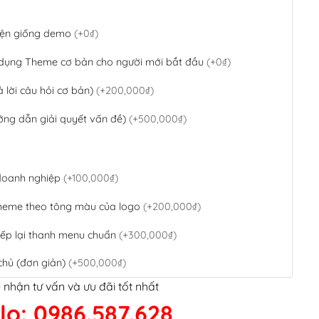
 diện giống demo
(+0₫)
 dụng Theme cơ bản cho người mới bắt đầu
(+0₫)
ả lời câu hỏi cơ bản)
(+200,000₫)
ớng dẫn giải quyết vấn đề)
(+500,000₫)
 doanh nghiệp
(+100,000₫)
theme theo tông màu của logo
(+200,000₫)
ếp lại thanh menu chuẩn
(+300,000₫)
chủ (đơn giản)
(+500,000₫)
 nhận tư vấn và ưu đãi tốt nhất
QR Code ngân hàng
(+100,000₫)
lo: 0986.587.628