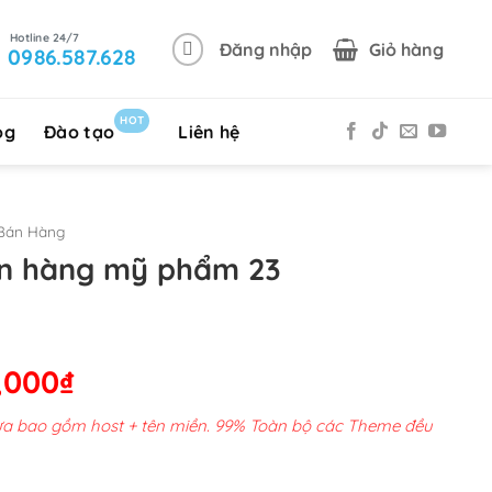
Đăng nhập
Giỏ hàng
0986.587.628
HOT
og
Đào tạo
Liên hệ
Bán Hàng
án hàng mỹ phẩm 23
Giá
,000
₫
hiện
chưa bao gồm host + tên miền. 99% Toàn bộ các Theme đều
tại
00,000₫.
là: