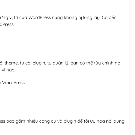
ng vị trí của WordPress cũng không bị lung lay. Có đến
dPress.
 theme, tự cài plugin, tự quản lý, bạn có thể tùy chỉnh nó
 vị nào.
y WordPress.
ess bao gồm nhiều công cụ và plugin để tối ưu hóa nội dung