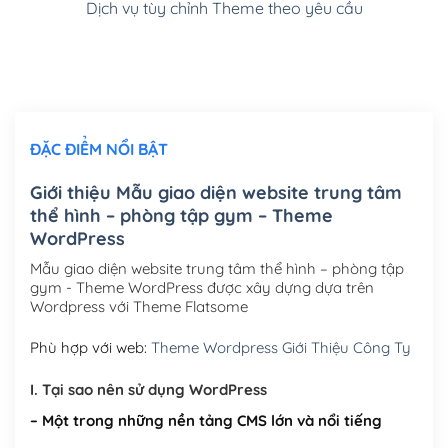
Dịch vụ tùy chỉnh Theme theo yêu cầu
Cài đặt SMTP Mail cho site Wordpress
(+100,000₫)
Thiết kế logo đơn giản để đăng web
(+300,000₫)
Chỉnh sửa site theo yêu cầu tuỳ chọn
(+2,000,000₫)
ĐẶC ĐIỂM NỔI BẬT
Mua thêm Host + Tên miền
Tên miền quốc tế .com .net .org (1 năm)
(+300,000₫)
Giới thiệu Mẫu giao diện website trung tâm
thể hình – phòng tập gym – Theme
Tên miền Việt Nam .vn (1 năm)
(+550,000₫)
WordPress
Hosting 2GB SSD (1 năm)
(+450,000₫)
Mẫu giao diện website trung tâm thể hình – phòng tập
gym - Theme WordPress được xây dựng dựa trên
Hosting 3GB SSD (1 năm)
(+550,000₫)
Wordpress với Theme Flatsome
Hosting 5GB SSD (1 năm)
(+650,000₫)
Phù hợp với web:
Theme Wordpress Giới Thiệu Công Ty
Hosting 8GB SSD (1 năm)
(+950,000₫)
I. Tại sao nên sử dụng WordPress
– Một trong những nền tảng CMS lớn và nổi tiếng