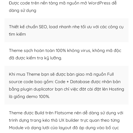
thiết kế tốt, bạn có thể tự sửa đổi. Nếu không bạn có thể
Được code trên nền tảng mã nguồn mở WordPress dễ
tìm kiếm chúng trên Internet hoặc nhờ chuyên gia.
dàng sử dụng
Dễ dàng tùy chỉnh trên WordPress
Thiết kế chuẩn SEO, load nhanh nhẹ tối ưu với các công cụ
– Sở hữu một cộng đồng lớn, sẵn sàng hỗ trợ
tìm kiếm
WordPress là nơi lưu trữ cho một diễn đàn cộng đồng
Theme sạch hoàn toàn 100% không virus, không mã độc
khổng lồ được kiểm duyệt bởi các nhân viên và những
đã được kiểm tra kỹ lưỡng.
người cuồng tín WordPress.
Nếu bạn gặp khó khăn, bạn có thể lên mạng và tìm
Khi mua Theme bạn sẽ được bàn giao mã nguồn Full
kiếm những cộng đồng WordPress, họ sẽ giúp bạn trả
source code bao gồm: Code + Database được nhân bản
lời, giải đáp vấn đề của bạn.
bằng plugin duplicator bạn chỉ việc đăt cài đặt lên Hosting
là giống demo 100%.
Cộng đồng sử dụng WordPress sẵn sàng hỗ trợ bạn
– Đa dạng plugin và themes
Theme được Build trên Flatsome nên dễ dàng sử dụng với
trình dựng trang kéo thả UX builder trực quan theo từng
Plugin mở rộng là thành phần cài đặt thêm vào
Module và dạng lưới của layout đã áp dụng vào bố cục
WordPress để tăng thêm các tính năng cần thiết. Có