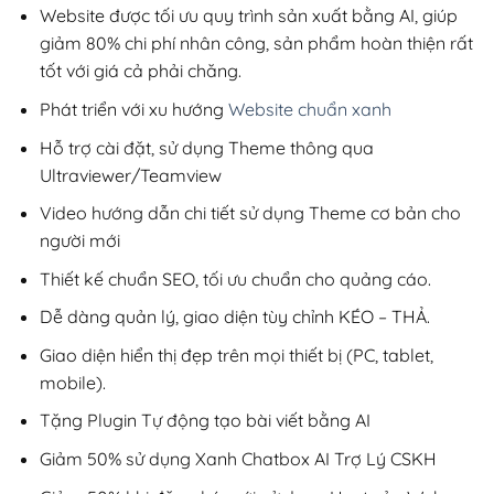
200,000₫.
Website được tối ưu quy trình sản xuất bằng AI, giúp
giảm 80% chi phí nhân công, sản phẩm hoàn thiện rất
tốt với giá cả phải chăng.
Phát triển với xu hướng
Website chuẩn xanh
Hỗ trợ cài đặt, sử dụng Theme thông qua
Ultraviewer/Teamview
Video hướng dẫn chi tiết sử dụng Theme cơ bản cho
người mới
Thiết kế chuẩn SEO, tối ưu chuẩn cho quảng cáo.
Dễ dàng quản lý, giao diện tùy chỉnh KÉO – THẢ.
Giao diện hiển thị đẹp trên mọi thiết bị (PC, tablet,
mobile).
Tặng Plugin Tự động tạo bài viết bằng AI
Giảm 50% sử dụng Xanh Chatbox AI Trợ Lý CSKH