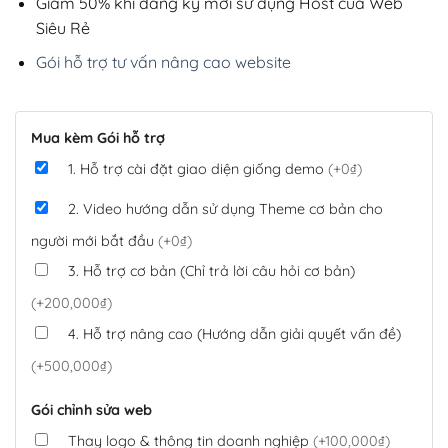
Giảm 50% khi đăng ký mới sử dụng Host của Web
Siêu Rẻ
Gói hỗ trợ tư vấn nâng cao website
Mua kèm Gói hỗ trợ
1. Hỗ trợ cài đặt giao diện giống demo
(+0₫)
2. Video hướng dẫn sử dụng Theme cơ bản cho
người mới bắt đầu
(+0₫)
3. Hỗ trợ cơ bản (Chỉ trả lời câu hỏi cơ bản)
(+200,000₫)
4. Hỗ trợ nâng cao (Hướng dẫn giải quyết vấn đề)
(+500,000₫)
Gói chỉnh sửa web
Thay logo & thông tin doanh nghiệp
(+100,000₫)