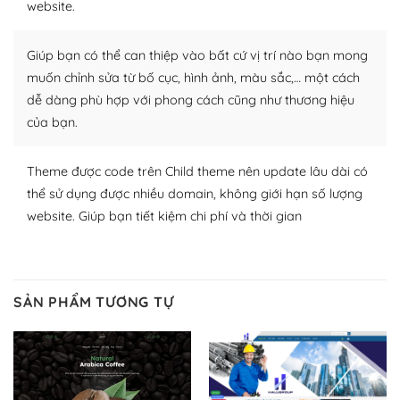
website.
nhiều plugin trả phí hoặc miễn phí.
Nhờ lượng người dùng đông đảo, thư viện themes và
Giúp bạn có thể can thiệp vào bất cứ vị trí nào bạn mong
plugin của WordPress rất phong phú. Bạn có thể thỏa
muốn chỉnh sửa từ bố cục, hình ảnh, màu sắc,… một cách
thích chọn lựa plugin và themes phù hợp cho mục đích
dễ dàng phù hợp với phong cách cũng như thương hiệu
lập website của mình.
của bạn.
WordPress đa dạng plugin và themes
Theme được code trên Child theme nên update lâu dài có
– Dễ sử dụng
thể sử dụng được nhiều domain, không giới hạn số lượng
website. Giúp bạn tiết kiệm chi phí và thời gian
Với mọi Hosting bất kỳ thì WordPress đều có thể dễ
dàng thiết lập vì thực tế nó đã cung cấp khoảng 60%
toàn bộ web.
SẢN PHẨM TƯƠNG TỰ
Và bạn có toàn quyền tự do khi quyết định nơi lưu trữ
trang web WordPress của bạn.
Dễ dàng lựa chọn Hosting cho website WordPress