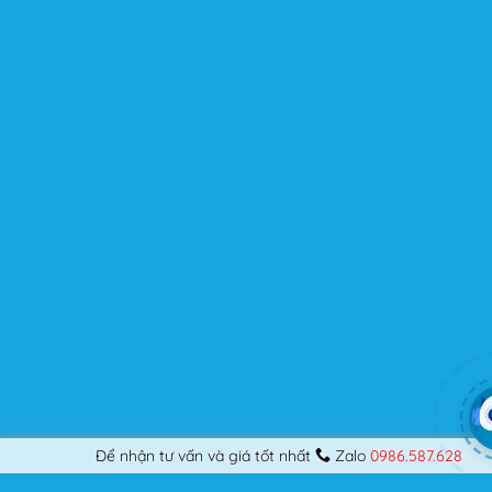
người dùng? Nếu bạn là một Designer mới bắt đầu thiết
kế những Website đầu tiên, hay đã là một lập trình viên
chuyên nghiệp, nó vẫn thỏa mãn bạn dù là một người
khó tính.
Được cập nhật liên tục
Flatsome là sản phẩm bán chạy nhất của UX-Themes.
Vì thế, nó luôn được đầu tư và ưu ái cập nhật các tính
năng mới nhất, tốt nhất.
Flatsome còn hỗ trợ hơn 12 ngôn ngữ khác nhau, do đó
bạn có thể dịch Website ra hầu hết mọi ngôn ngữ mà
bạn muốn.