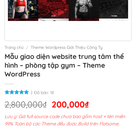
Trang chủ
/
Theme Wordpress Giới Thiệu Công Ty
Mẫu giao diện website trung tâm thể
hình – phòng tập gym – Theme
WordPress
Đã bán:
18
Giá
Giá
2,800,000
₫
200,000
₫
gốc
hiện
Lưu ý: Giá full source code chưa bao gồm host + tên miền.
là:
tại
99% Toàn bộ các Theme đều được Build trên Flatsome.
2,800,000₫.
là: