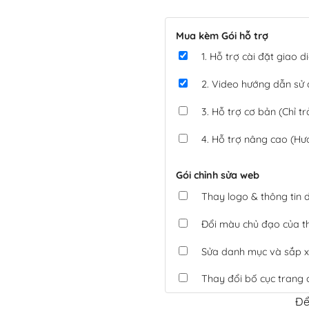
Mua kèm Gói hỗ trợ
1. Hỗ trợ cài đặt giao
2. Video hướng dẫn sử
3. Hỗ trợ cơ bản (Chỉ tr
4. Hỗ trợ nâng cao (Hư
Gói chỉnh sửa web
Thay logo & thông tin
Đổi màu chủ đạo của 
Sửa danh mục và sắp x
Thay đổi bố cục trang 
Để
Tích hợp thanh toán 