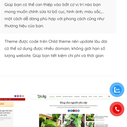
Giúp bạn có thể can thiệp vào bất cứ vị trí nào bạn
mong muốn chỉnh sửa từ bố cục, hình ảnh, màu sắc,…
một cách dễ dàng phù hợp với phong cách cũng như
thương hiệu của bạn.
Theme được code trên Child theme nên update lâu dài
có thể sử dụng được nhiều domain, không giới hạn số
lượng website. Giúp bạn tiết kiệm chi phí và thời gian