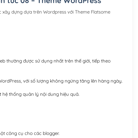
tin tức 08 – Theme WordPress
Hosting 3GB SSD (1 nă
ợc xây dựng dựa trên Wordpress với Theme Flatsome
Hosting 5GB SSD (1 nă
Hosting 8GB SSD (1 nă
 thường được sử dụng nhất trên thế giới, tiếp theo
ordPress, với số lượng không ngừng tăng lên hàng ngày.
 hệ thống quản lý nội dung hiệu quả.
t công cụ cho các blogger.