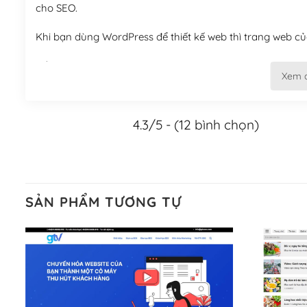
cho SEO.
Khi bạn dùng WordPress để thiết kế web thì trang web của
Tối ưu hóa công cụ tìm kiếm
Xem 
– Dễ dàng tùy chỉnh, sửa chữa
4.3/5 - (12 bình chọn)
Khi bạn sử dụng WordPress, thì vấn đề giao diện của bạ
WordPress đa dạng sẽ giúp việc thực hiện các thiết kế tr
Nếu bạn có các kỹ thuật cơ bản với một theme được thiết 
kiếm chúng trên Internet hoặc nhờ chuyên gia.
SẢN PHẨM TƯƠNG TỰ
Dễ dàng tùy chỉnh trên WordPress
– Sở hữu một cộng đồng lớn, sẵn sàng hỗ trợ
WordPress là nơi lưu trữ cho một diễn đàn cộng đồng kh
cuồng tín WordPress.