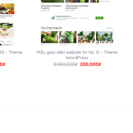
 20 – Theme
Mẫu giao diện website tin tức 12 – Theme
WordPress
Giá
Giá
Giá
00
₫
3,900,000
₫
200,000
₫
hiện
gốc
hiện
tại
là:
tại
00₫.
là:
3,900,000₫.
là:
200,000₫.
200,000₫.