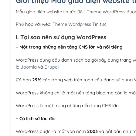
Giới thiệu Mẫu giao diện website 
Mẫu giao diện website tin tức 08 - Theme WordPress đư
Phù hợp với web:
Theme Wordpress Tin tức
I. Tại sao nên sử dụng WordPress
– Một trong những nền tảng CMS lớn và nổi tiếng
WordPress đứng đầu danh sách ba gói xây dựng trang web
là
Joomla
và
Drupal
.
Có hơn
29%
các trang web trên toàn cầu đang sử dụng W
WordPress không chỉ là một nền tảng blog mà còn là một
WordPress là một trong những nền tảng CMS lớn
– Có lịch sử lâu đời
WordPress được ra mắt vào năm
2003
và bắt đầu như mộ