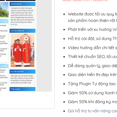
2,8
Website được tối ưu quy t
sản phẩm hoàn thiện rất t
Phát triển với xu hướng
We
Hỗ trợ cài đặt, sử dụng
Video hướng dẫn chi tiết
Thiết kế chuẩn SEO, tối 
Dễ dàng quản lý, giao di
Giao diện hiển thị đẹp trên
Tặng Plugin Tự động tạo b
Giảm 50% sử dụng Xanh C
Giảm 50% khi đăng ký mớ
Gói hỗ trợ tư vấn nâng ca