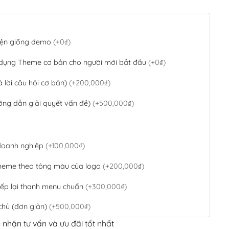
 diện giống demo
(+0₫)
 dụng Theme cơ bản cho người mới bắt đầu
(+0₫)
ả lời câu hỏi cơ bản)
(+200,000₫)
ớng dẫn giải quyết vấn đề)
(+500,000₫)
 doanh nghiệp
(+100,000₫)
theme theo tông màu của logo
(+200,000₫)
ếp lại thanh menu chuẩn
(+300,000₫)
chủ (đơn giản)
(+500,000₫)
 nhận tư vấn và ưu đãi tốt nhất
QR Code ngân hàng
(+100,000₫)