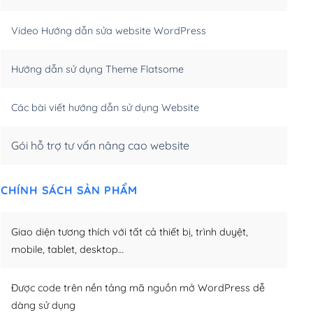
m)
(+550,000₫)
Video Hướng dẫn sửa website WordPress
m)
(+650,000₫)
Hướng dẫn sử dụng Theme Flatsome
m)
(+950,000₫)
Các bài viết hướng dẫn sử dụng Website
Gói hỗ trợ tư vấn nâng cao website
CHÍNH SÁCH SẢN PHẨM
Giao diện tương thích với tất cả thiết bị, trình duyệt,
mobile, tablet, desktop…
Được code trên nền tảng mã nguồn mở WordPress dễ
dàng sử dụng