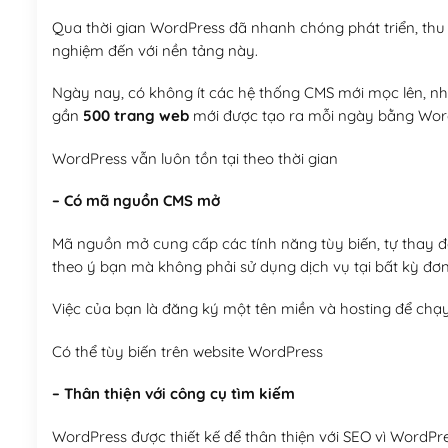
Qua thời gian WordPress đã nhanh chóng phát triển, thu h
nghiệm đến với nền tảng này.
Ngày nay, có không ít các hệ thống CMS mới mọc lên, như
gần
500 trang web
mới được tạo ra mỗi ngày bằng Wor
WordPress vẫn luôn tồn tại theo thời gian
– Có mã nguồn CMS mở
Mã nguồn mở cung cấp các tính năng tùy biến, tự thay đổi
theo ý bạn mà không phải sử dụng dịch vụ tại bất kỳ đơn
Việc của bạn là đăng ký một tên miền và hosting để chạ
Có thể tùy biến trên website WordPress
– Thân thiện với công cụ tìm kiếm
WordPress được thiết kế để thân thiện với SEO vì WordPr