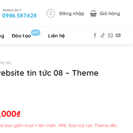
Đăng nhập
Giỏ hàng
0986.587.628
HOT
og
Đào tạo
Liên hệ
in tức
ebsite tin tức 08 – Theme
Giá
,000
₫
hiện
chưa bao gồm host + tên miền. 99% Toàn bộ các Theme đều
tại