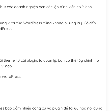
út các doanh nghiệp đến các lập trình viên có ít kinh
ng vị trí của WordPress cũng không bị lung lay. Có đến
dPress.
 theme, tự cài plugin, tự quản lý, bạn có thể tùy chỉnh nó
 vị nào.
y WordPress.
ess bao gồm nhiều công cụ và plugin để tối ưu hóa nội dung