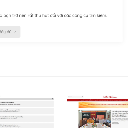
 bạn trở nên rất thu hút đối với các công cụ tìm kiếm.
đầy đủ
n trở nên dễ dàng và nhanh chóng. Với kho Theme
ở nên hấp dẫn và đơn giản hơn.
kế tốt, bạn có thể tự sửa đổi. Nếu không bạn có thể tìm
ổng lồ được kiểm duyệt bởi các nhân viên và những người