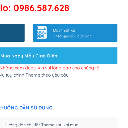
lo: 0986.587.628
 kết google, cập nhật sitemap
(+50,000₫)
nhanh
(+0₫)
Đặt thiết kế
ở slider chính
(+200,000₫)
Theo yêu cầu của bạn
 bộ site theo yêu cầu
(+150,000₫)
Mua Ngay Mẫu Giao Diện
 site Wordpress
(+100,000₫)
n để đăng web
(+300,000₫)
i không xem được. Xin vui lòng báo cho chúng tôi
 vụ tùy chỉnh Theme theo yêu cầu
u cầu tuỳ chọn
(+2,000,000₫)
.net .org (1 năm)
(+300,000₫)
HƯỚNG DẪN SỬ DỤNG
(1 năm)
(+550,000₫)
m)
(+450,000₫)
Hướng dẫn cài đặt Theme sau khi mua