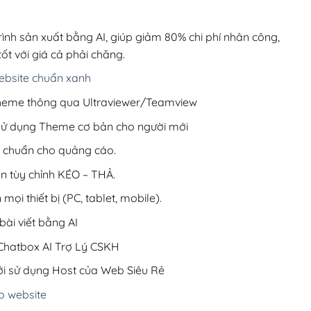
00,000₫.
là:
200,000₫.
rình sản xuất bằng AI, giúp giảm 80% chi phí nhân công,
ốt với giá cả phải chăng.
bsite chuẩn xanh
 Theme thông qua Ultraviewer/Teamview
 sử dụng Theme cơ bản cho người mới
ưu chuẩn cho quảng cáo.
ện tùy chỉnh KÉO – THẢ.
 mọi thiết bị (PC, tablet, mobile).
ài viết bằng AI
hatbox AI Trợ Lý CSKH
i sử dụng Host của Web Siêu Rẻ
o website