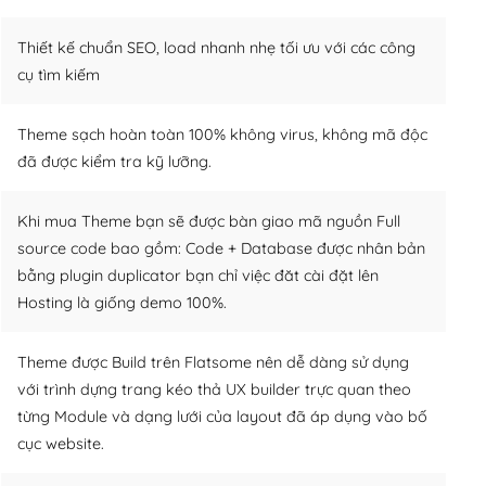
Thiết kế chuẩn SEO, load nhanh nhẹ tối ưu với các công
cụ tìm kiếm
Theme sạch hoàn toàn 100% không virus, không mã độc
đã được kiểm tra kỹ lưỡng.
Khi mua Theme bạn sẽ được bàn giao mã nguồn Full
source code bao gồm: Code + Database được nhân bản
bằng plugin duplicator bạn chỉ việc đăt cài đặt lên
Hosting là giống demo 100%.
Theme được Build trên Flatsome nên dễ dàng sử dụng
với trình dựng trang kéo thả UX builder trực quan theo
từng Module và dạng lưới của layout đã áp dụng vào bố
cục website.